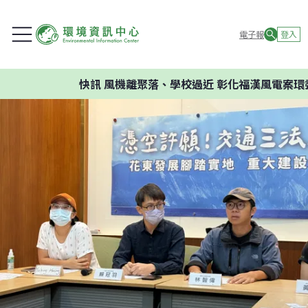
電子報
登入
快訊
風機離聚落、學校過近 彰化福漢風電案環委建