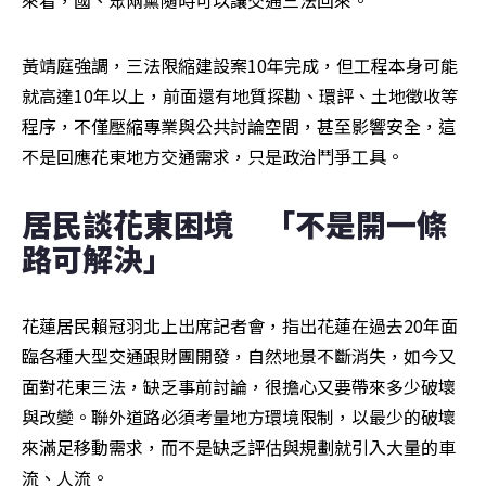
來看，國、眾兩黨隨時可以讓交通三法回來。
黃靖庭強調，三法限縮建設案10年完成，但工程本身可能
就高達10年以上，前面還有地質探勘、環評、土地徵收等
程序，不僅壓縮專業與公共討論空間，甚至影響安全，這
不是回應花東地方交通需求，只是政治鬥爭工具。
居民談花東困境　「不是開一條
路可解決」
花蓮居民賴冠羽北上出席記者會，指出花蓮在過去20年面
臨各種大型交通跟財團開發，自然地景不斷消失，如今又
面對花東三法，缺乏事前討論，很擔心又要帶來多少破壞
與改變。聯外道路必須考量地方環境限制，以最少的破壞
來滿足移動需求，而不是缺乏評估與規劃就引入大量的車
流、人流。