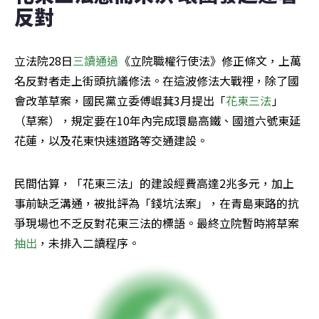
反對
立法院28日
三讀通過
《立院職權行使法》修正條文，上萬
名反對者走上街頭抗議修法。在這波修法大戰裡，除了國
會改革草案，國民黨立委傅崐萁3月提出「
花東三法
」
（草案），規定要在10年內完成環島高鐵、國道六號東延
花蓮，以及花東快速道路等交通建設。
民間估算，「花東三法」的建設經費高達2兆多元，加上
事前缺乏溝通，被批評為「錢坑法案」，在青島東路的抗
爭現場也不乏反對花東三法的標語。最終立院暫時將草案
抽出
，未排入二讀程序。