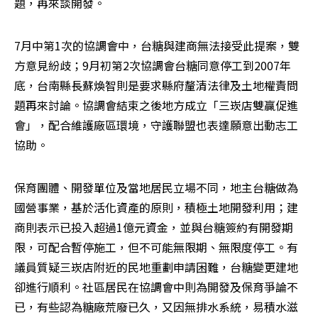
題，再來談開發。 
7月中第1次的協調會中，台糖與建商無法接受此提案，雙
方意見紛歧；9月初第2次協調會台糖同意停工到2007年
底，台南縣長蘇煥智則是要求縣府釐清法律及土地權責問
題再來討論。協調會結束之後地方成立「三崁店雙贏促進
會」，配合維護廠區環境，守護聯盟也表達願意出動志工
協助。 
保育團體、開發單位及當地居民立場不同，地主台糖做為
國營事業，基於活化資產的原則，積極土地開發利用；建
商則表示已投入超過1億元資金，並與台糖簽約有開發期
限，可配合暫停施工，但不可能無限期、無限度停工。有
議員質疑三崁店附近的民地重劃申請困難，台糖變更建地
卻進行順利。社區居民在協調會中則為開發及保育爭論不
已，有些認為糖廠荒廢已久，又因無排水系統，易積水滋