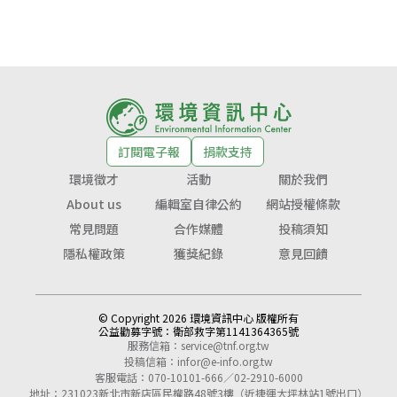
訂閱電子報
捐款支持
環境徵才
活動
關於我們
About us
編輯室自律公約
網站授權條款
常見問題
合作媒體
投稿須知
隱私權政策
獲獎紀錄
意見回饋
© Copyright 2026 環境資訊中心 版權所有
公益勸募字號：
衛部救字第1141364365號
服務信箱：
service@tnf.org.tw
投稿信箱：
infor@e-info.org.tw
客服電話：070-10101-666／02-2910-6000
地址：231023新北市新店區民權路48號3樓（近捷運大坪林站1號出口）