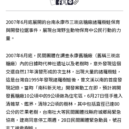
2007年6月底展開的台南永康市三崁店糖廠諸羅樹蛙保育
與開發拉鋸事件，展現台灣野生動物保育中公民行動的力
量。 
2007年6月底，民間團體在調查永康舊糖廠（舊稱三崁店
糖廠）內的日據時代神社遺址以及老樹時，意外發現這個
交還自然17年演替形成的次生林，出現大量的諸羅樹蛙，
這是台灣自1995年發現諸羅樹蛙後，曾文溪以南的首度發
現記錄。當時「南科新天地」開發案動工在即，預計將開
發舊糖廠10公頃中的9公頃做為住宅區，6月27日怪手進入
清雜草、鑑界，清除2公頃的樹林，其中包括直徑已達80
公分的芒果老樹，台南社大等民間團體找縣府城鄉局緊急
協商，建商同意停工兩週，28日民間團體緊急動員，號召
志工搶救樹蛙。 