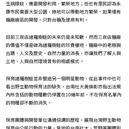
生病媒蚊，應要開發利用、繁榮地方；但也有里民認為永
康市民需要大型公園，綠地可以帶動地方繁榮，如果僅有
糖廠廠區的開發，只對台糖及建商有利。
目前三崁店諸羅樹蛙的未來仍是未知數，然而三崁店糖廠
的價值不僅是做為諸羅樹蛙的珍貴棲地，糖廠中的老樹與
古蹟、人文及歷史、自然力量的消長，亦讓我們了解人與
土地、人與自然環境曾有的相處模式。 
保育諸羅樹蛙並非塑造另一個明星動物，從此事件中也可
看出野生動物保育法的缺失，台南社大黃煥彰亦指出法規
內所含括的動物種數仍停置在10幾年前，不在保育名單內
的物種卻不斷的消失。 
保育團體與開發單位溝通協調的歷程，展現台灣野生動物
保育中公民行動的力量，當地的台南社大、荒野等團體則