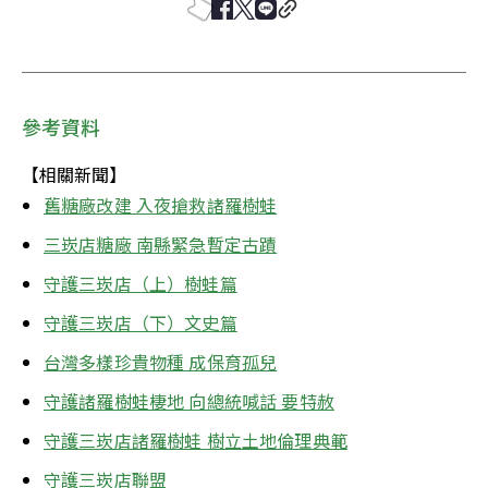
參考資料
【相關新聞】
舊糖廠改建 入夜搶救諸羅樹蛙
三崁店糖廠 南縣緊急暫定古蹟
守護三崁店（上）樹蛙篇
守護三崁店（下）文史篇
台灣多樣珍貴物種 成保育孤兒
守護諸羅樹蛙棲地 向總統喊話 要特赦
守護三崁店諸羅樹蛙 樹立土地倫理典範
守護三崁店聯盟