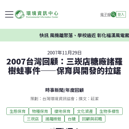
電子報
登入
快訊
風機離聚落、學校過近 彰化福漢風電案
2007年11月29日
2007台灣回顧：三崁店糖廠諸羅
樹蛙事件——保育與開發的拉鋸
時事新聞
/
年度回顧
策劃：台灣環境資訊協會；撰文：莊潔
生態保育
物種保育
棲地保育
文化資產
生物多樣性
三崁店
諸羅樹蛙
台糖
回顧與前瞻