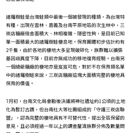
諸羅樹蛙是台灣蛙類中最後一個被發現的種類，為台灣特
有種，出現在雲林、嘉義及台南平原地區的次生林中，三
崁店糖廠宿舍面積大、林相複雜、隱密性夠，是目前已知
單一面積最大的諸羅樹蛙棲息地。保育團體初步估計約有
2千隻，由於各地的棲地大多呈現破碎化，族群難以擴張
基因歧異度下降，目前亦無成功的移地復育經驗。台南另
一個總爺糖廠的棲地亦是岌岌可危，對於不在保育類名單
中的諸羅樹蛙來說，三崁店糖廠這塊大面積完整的棲地具
保育的價值。 
7月初，台南文化局會勘後決議將神社遺址約1公頃的土地
化為暫訂古蹟，但台南社大等社團組成的「守護三崁店聯
盟」，認為完整的棲地具有不可替代性，提出全區保留的
意見，且必須經過一年以上的調查釐清族群分佈及數量問