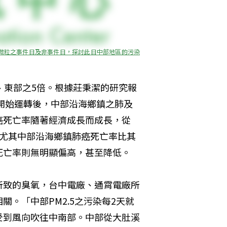
浮微粒之事件日及非事件日，探討此日中部地區的污染
、東部之5倍。根據莊秉潔的研究報
年開始運轉後，中部沿海鄉鎮之肺及
癌死亡率隨著經濟成長而成長，從
人，尤其中部沿海鄉鎮肺癌死亡率比其
亡率則無明顯偏高，甚至降低。 
所致的臭氧，台中電廠、通霄電廠所
。「中部PM2.5之污染每2天就
受到風向吹往中南部。中部從大肚溪