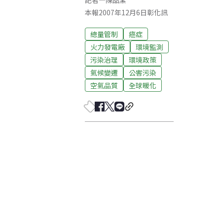
記者
—
陳品潔
本報2007年12月6日彰化訊
總量管制
癌症
火力發電廠
環境監測
污染治理
環境政策
氣候變遷
公害污染
空氣品質
全球暖化