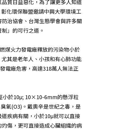
氣品質日益惡化，為了讓更多人知道
後，彰化環保聯盟邀請中興大學環境工
害防治協會、台灣生態學會與許多關
管制」的可行之道。
告指出，燃煤火力發電廠釋放的污染物小於
歲，尤其是老年人、小孩和有心肺功能
發電廠危害，高達318萬人無法正
小於10μ; 10×10-6mm的懸浮粒
粒子)、臭氧(O3)。戴奧辛是世紀之毒，是
道疾病有關，小於10μ就可以直接
的灼傷，更可直接造成心臟組織的病