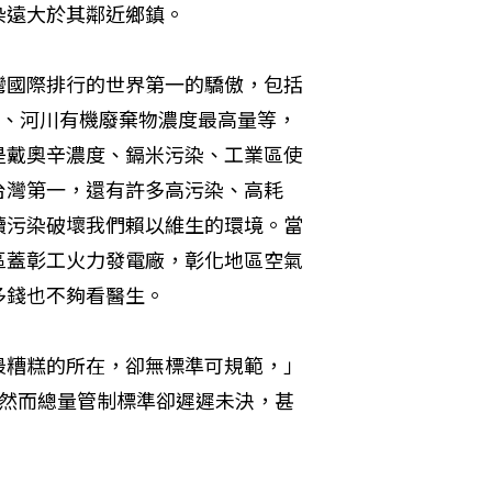
遠大於其鄰近鄉鎮。 
灣國際排行的世界第一的驕傲，包括
量、河川有機廢棄物濃度最高量等，
是戴奧辛濃度、鎘米污染、工業區使
台灣第一，還有許多高污染、高耗
續污染破壞我們賴以維生的環境。當
區蓋彰工火力發電廠，彰化地區空氣
錢也不夠看醫生。 
最糟糕的所在，卻無標準可規範，」
，然而總量管制標準卻遲遲未決，甚