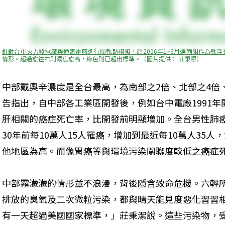
針對台中火力發電廠與通霄電廠進行順軌跡模擬，於2006年1~6月選兩組作為懸
情形。超過愈往右則濃度愈高，綠色則已超出標準。（圖片提供： 莊秉潔）
中部戴奧辛濃度是全台最高，為南部之2倍、北部之4倍
告指出，自中部各工業區開發後，例如台中電廠1991
肝相關的癌症死亡率，比開發前明顯增加。全台男性肺
30年前每10萬人15人罹癌，增加到最近每10萬人35
他地區為高。而像胃癌等與環境污染關聯度較低之癌症死
中部霧濛濛的情形並不浪漫，背後隱含致命危機。六輕
排放的臭氧及二次微粒污染，都與晴天能見度惡化習習相關
有一天超過美國國家標準，」莊秉潔說。這些污染物，