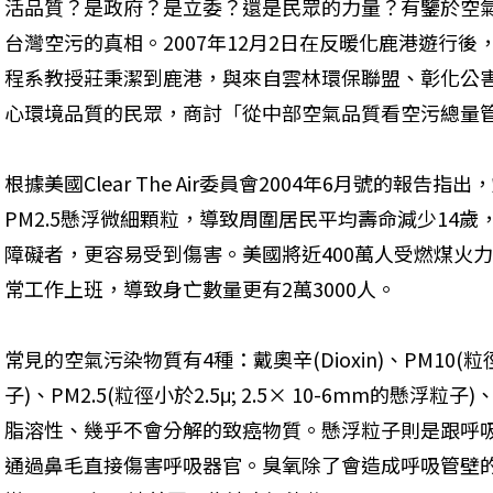
活品質？是政府？是立委？還是民眾的力量？有鑒於空
台灣空污的真相。2007年12月2日在反暖化鹿港遊行
程系教授莊秉潔到鹿港，與來自雲林環保聯盟、彰化公
心環境品質的民眾，商討「從中部空氣品質看空污總量
根據美國Clear The Air委員會2004年6月號的報
PM2.5懸浮微細顆粒，導致周圍居民平均壽命減少14
障礙者，更容易受到傷害。美國將近400萬人受燃煤火力
常工作上班，導致身亡數量更有2萬3000人。 
常見的空氣污染物質有4種：戴奧辛(Dioxin)、PM10(粒徑
子)、PM2.5(粒徑小於2.5μ; 2.5× 10-6mm的懸浮
脂溶性、幾乎不會分解的致癌物質。懸浮粒子則是跟呼吸
通過鼻毛直接傷害呼吸器官。臭氧除了會造成呼吸管壁