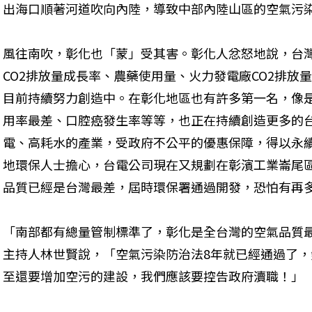
出海口順著河道吹向內陸，導致中部內陸山區的空氣污染
風往南吹，彰化也「蒙」受其害。彰化人忿怒地說，台
CO2排放量成長率、農藥使用量、火力發電廠CO2排放
目前持續努力創造中。在彰化地區也有許多第一名，像
用率最差、口腔癌發生率等等，也正在持續創造更多的
電、高耗水的產業，受政府不公平的優惠保障，得以永
地環保人士擔心，台電公司現在又規劃在彰濱工業崙尾
品質已經是台灣最差，屆時環保署通過開發，恐怕有再多
「南部都有總量管制標準了，彰化是全台灣的空氣品質
主持人林世賢說，「空氣污染防治法8年就已經通過了
至還要增加空污的建設，我們應該要控告政府瀆職！」