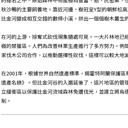
的提名之中。原始森林中物產極為豐富，貂、虎密集，
秋沙鴨的主要飼養地。靠近河邊，樹冠呈Y型的朝鮮松
比金河變成相互交錯的數條小溪，拼出一個個樹木叢生
在河的上游，掠奪式砍伐現象隨處可見。一大片林地已
嶺的禁獵區。人們為改善林業生產進行了多方努力。例如
家伐木公司合作，以推動選擇性砍伐，這樣可以較大地
在2001年，根據世界自然遺產標準，錫霍特阿蘭保護
遺產名錄》。但比金河谷的入選延後了，這片地區的管
立緩衝區以保護比金河流域森林免遭伐光，並建立將烏
制。