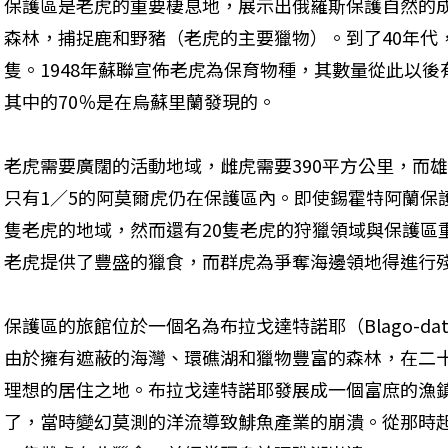
保護區是老虎的重要棲息地，展示出俄羅斯保護自然的
森林，捕捉鹿和野豬（老虎的主要獵物）。到了40年代，
隻。1948年蘇聯宣佈老虎為保育物種，其數量從此以後
其中的70％是在烏蘇里蘭發現的。
老虎需要廣闊的活動地域，雌虎需要390平方公里，而雄
只有1∕5的阿莫爾虎仍在保護區內。即使錫霍特阿蘭保
隻老虎的地域，然而還有20隻老虎的狩獵領域與保護區
老虎提供了豐盛的獵食，而群虎為爭奪海邊領地得進行
保護區的旅館位於一個名為布拉戈達特諾耶（Blago-da
由於擁有遮蔽的海灣、環礁湖和獵物豐富的森林，在二
理想的居住之地。布拉戈達特諾耶發展成一個富庶的漁鎮
了，當時變幻莫測的洋流導致鯡魚產業的崩潰。從那時