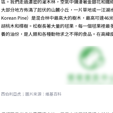
區。我們走過濃密的灌木林，空氣中彌漫著金銀花和鐵
大部分地方佈滿了起伏的山麓小丘，一片草地或一汪湖水不
Korean Pine）是混合林中最高大的樹木，最高可達
胡桃木和樺樹。松樹長著大量的毬果，每一個毬果裡最多
養的油份，是人類和各種動物求之不得的食品。在高緯
西伯利亞虎；圖片來源：維基百科