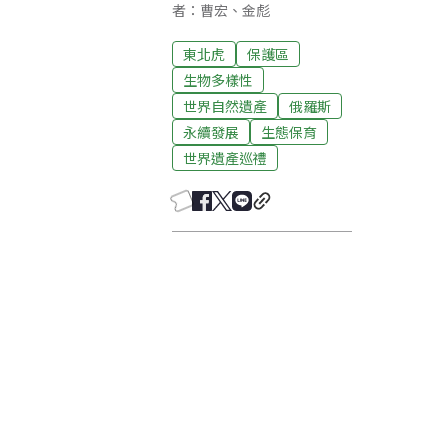
者：曹宏、金彪
東北虎
保護區
生物多樣性
世界自然遺產
俄羅斯
永續發展
生態保育
世界遺產巡禮