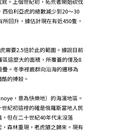
成就。上個世紀初，拓荒者開始砍伐
西伯利亞虎的總數減少到20～30
有所回升，據估計現在有近450隻，
虎需要2.5倍於此的範圍。據說目前
護區這麼大的面積，所覆蓋的僅及8
重疊。冬季裡鹿群向沿海的遷移為
殘酷的搏殺。
tnoye，意為快樂地）的海濱地區。
十世紀初這裡的確是俄羅斯當地人民
，但在二十世紀40年代末沒落
起，森林重現，老虎隨之歸來。現有