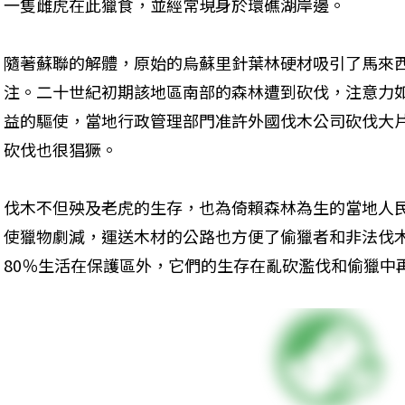
一隻雌虎在此獵食，並經常現身於環礁湖岸邊。
隨著蘇聯的解體，原始的烏蘇里針葉林硬材吸引了馬來
注。二十世紀初期該地區南部的森林遭到砍伐，注意力
益的驅使，當地行政管理部門准許外國伐木公司砍伐大
砍伐也很猖獗。
伐木不但殃及老虎的生存，也為倚賴森林為生的當地人
使獵物劇減，運送木材的公路也方便了偷獵者和非法伐
80％生活在保護區外，它們的生存在亂砍濫伐和偷獵中