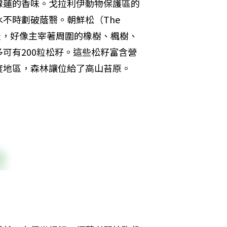
線蓮的香味。戈拉利伊動物保護區的
時劃破蔭翳。朝鮮松（The 
46米，好像主宰著周圍的橡樹、楓樹、
可有200粒松籽。這些松籽富含營
度地區，森林讓位給了高山苔原。