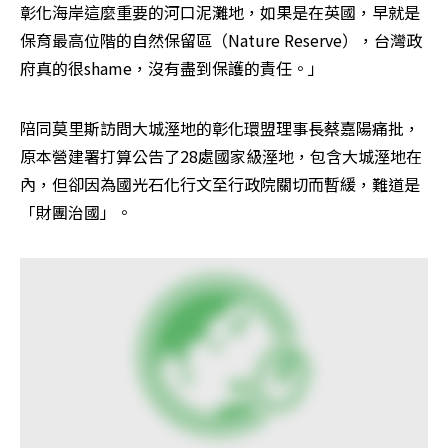
彰化海岸這麼重要的河口泥灘地，如果是在英國，早就是
保育最高位階的自然保留區（Nature Reserve），台灣政
府真的很shame，沒有盡到保護的責任。」
陪同莫里斯訪問大城溼地的彰化環盟理事長蔡嘉陽痛批，
原本營建署打算公告了28處國家級溼地，包含大城溼地在
內，但卻因為國光石化行文至行政院關切而暫緩，難道是
「財團治國」。