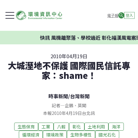
電子報
登入
快訊
風機離聚落、學校過近 彰化福漢風電案環委
2010年04月19日
大城溼地不保護 國際國民信託專
家：shame！
時事新聞
/
台灣新聞
記者
—
企鵝
、
莫聞
本報2010年4月19日台北訊
生態保育
工業
八輕
彰化
土地利用
海洋
循環經濟
環境政策
生物多樣性
國光石化