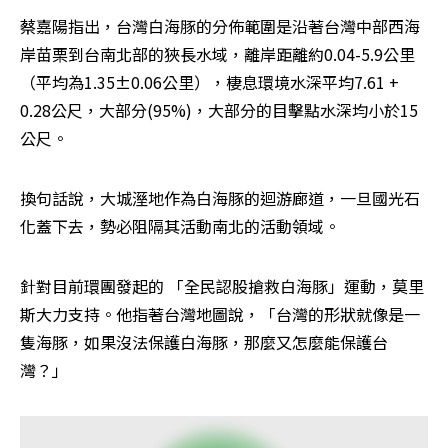
蔡嘉陽指出，台灣白海豚的分佈範圍是沿著台灣中部西海
岸苗栗到台南北部的狹長水域，離岸距離約0.04-5.9公里
（平均為1.35±0.06公里），棲息環境水深平均7.61 + 
0.28公尺，大部分(95%)，大部分的目擊點水深均小於15
公尺。
換句話說，大城溼地作為白海豚的迴游廊道，一旦國光石
化蓋下去，勢必阻隔其活動南北的活動領域。
針對目前環團發起的 「全民認股搶救白海豚」運動，莫里
斯大力支持。他指著台灣地圖說，「台灣的形狀就像是一
隻海豚，如果沒法保護白海豚，那麼又怎麼能保護台
灣？」