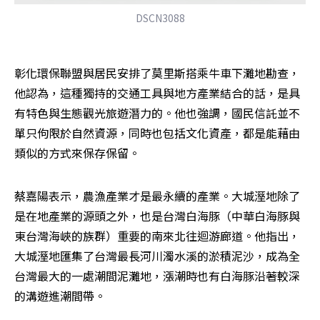
DSCN3088
彰化環保聯盟與居民安排了莫里斯搭乘牛車下灘地勘查，
他認為，這種獨持的交通工具與地方產業結合的話，是具
有特色與生態觀光旅遊潛力的。他也強調，國民信託並不
單只佝限於自然資源，同時也包括文化資產，都是能藉由
類似的方式來保存保留。
蔡嘉陽表示，農漁產業才是最永續的產業。大城溼地除了
是在地產業的源頭之外，也是台灣白海豚（中華白海豚與
東台灣海峽的族群）重要的南來北往迴游廊道。他指出，
大城溼地匯集了台灣最長河川濁水溪的淤積泥沙，成為全
台灣最大的一處潮間泥灘地，漲潮時也有白海豚沿著較深
的溝遊進潮間帶。