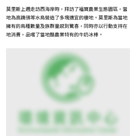
莫里斯上週走訪西海岸時，拜訪了福寶農業生態園區，當
地為高蹺鴴等水鳥營造了多塊適宜的棲地。莫里斯為當地
擁有的鳥種數量及族群量感到驚喜，同時亦以行動支持在
地消費，品嚐了當地酪農業特有的牛奶冰棒。