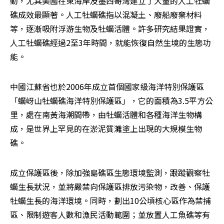
動，尤其美國在東海岸及墨西哥灣建立了大量的人工牡蠣
礁成效最顯著。人工牡蠣礁指以混凝土、廢船廢棄材料
等，逐漸吸附浮游生物及牡蠣活體。許多研究結果證實，
人工牡蠣礁經過2至3年時間，就能恢復自然生境的生態功
能。
中國江蘇省也於2006年成立首個國家級海洋特別保護區
「蠣岈山牡蠣礁海洋特別保護區」，它的面積為3.5平方公
里，處在南黃海潮間帶，由牡蠣活體和各種海洋生物構
成，是世界上罕見的在淤泥質灘塗上出現的大規模生物
礁。
成立保護區後，除加強島礁區生態環境監測，跟蹤觀察牡
蠣生長狀況，並將嚴禁向保護區排放污染物，改善、保護
牡蠣生長的海洋環境。同時，劃出10公頃核心區作為禁捕
區、限制遊客人數和漁民活動範圍；並放置人工魚礁等有