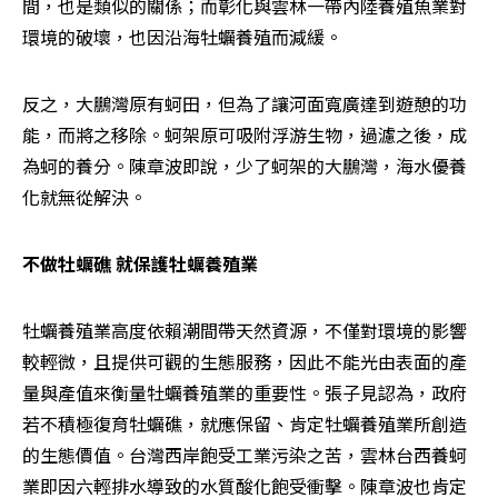
間，也是類似的關係；而彰化與雲林一帶內陸養殖魚業對
環境的破壞，也因沿海牡蠣養殖而減緩。
反之，大鵬灣原有蚵田，但為了讓河面寬廣達到遊憩的功
能，而將之移除。蚵架原可吸附浮游生物，過濾之後，成
為蚵的養分。陳章波即說，少了蚵架的大鵬灣，海水優養
化就無從解決。
不做牡蠣礁 就保護牡蠣養殖業
牡蠣養殖業高度依賴潮間帶天然資源，不僅對環境的影響
較輕微，且提供可觀的生態服務，因此不能光由表面的產
量與產值來衡量牡蠣養殖業的重要性。張子見認為，政府
若不積極復育牡蠣礁，就應保留、肯定牡蠣養殖業所創造
的生態價值。台灣西岸飽受工業污染之苦，雲林台西養蚵
業即因六輕排水導致的水質酸化飽受衝擊。陳章波也肯定