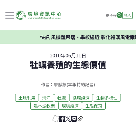
電子報
登入
快訊
風機離聚落、學校過近 彰化福漢風電案環
2010年06月11日
牡蠣養殖的生態價值
作者：廖靜蕙(本報特約記者)
土地利用
海洋
牡蠣
循環經濟
生物多樣性
農林漁牧業
環境經濟
生態保育