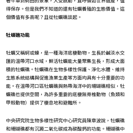
著牛車到蚵田的景象，大受感動，直呼價如世界遺產，值
得保存。但是我們不知道的還有牡蠣養殖的生態價值。這
個價值有多高呢？且從牡蠣礁談起。
牡蠣礁功能
牡蠣又稱蚵或蠔，是一種海洋底棲動物，生長於鹹淡水交
匯的溫帶河口水域，鮮活牡蠣能大量聚集生長，形成大面
積的牡蠣礁。牡蠣礁在生物多樣性保護、淨化水體、維持
生態系統結構與促進漁業生產等方面均具有十分重要的功
能。在溫帶河口區牡蠣礁與熱帶海洋中的珊瑚礁相似，牡
蠣礁也提供空間，為許多重要的底棲無脊椎動物（魚類和
甲殼動物）提供了棲息地和避難所。
中央研究院生物多樣性研究中心研究員陳章波說，牡蠣礁
和珊瑚礁都有沉澱二氧化碳成為碳酸鈣的功能。珊瑚礁中