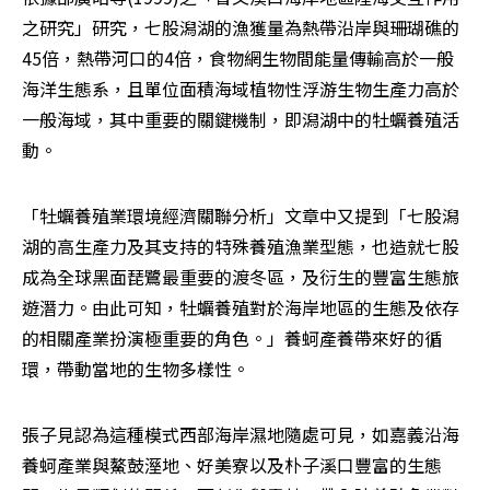
之研究」研究，七股潟湖的漁獲量為熱帶沿岸與珊瑚礁的
45倍，熱帶河口的4倍，食物網生物間能量傳輸高於一般
海洋生態系，且單位面積海域植物性浮游生物生產力高於
一般海域，其中重要的關鍵機制，即潟湖中的牡蠣養殖活
動。
「牡蠣養殖業環境經濟關聯分析」文章中又提到「七股潟
湖的高生產力及其支持的特殊養殖漁業型態，也造就七股
成為全球黑面琵鷺最重要的渡冬區，及衍生的豐富生態旅
遊潛力。由此可知，牡蠣養殖對於海岸地區的生態及依存
的相關產業扮演極重要的角色。」養蚵產養帶來好的循
環，帶動當地的生物多樣性。
張子見認為這種模式西部海岸濕地隨處可見，如嘉義沿海
養蚵產業與鰲鼓溼地、好美寮以及朴子溪口豐富的生態