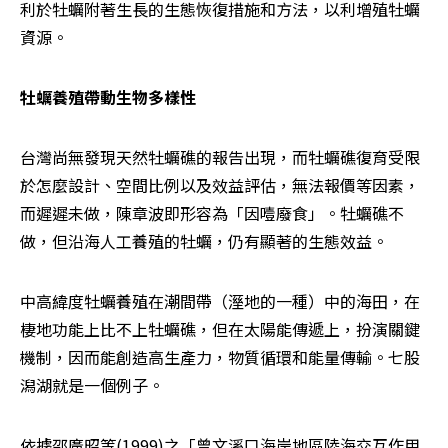
利於牡蠣附著生長的生態恢復措施和方法，以利增殖牡蠣
資源。
牡蠣養殖帶動生物多樣性
台灣尚無發現天然牡蠣礁的報告出現，而牡蠣礁復育受限
於怎麼設計、空間比例以及效益評估，無法報價等因素，
而遲遲未做，陳章波即形容為「因噎廢食」。牡蠣礁不
做，但沿海人工養殖的牡蠣，仍有顯著的生態效益。
中高緯度牡蠣養殖在潮間帶（溼地的一種）中的海田，在
棲地功能上比不上牡蠣礁，但在太陽能傳遞上，扮演關鍵
機制，因而能創造高生產力，物質循環和能量傳輸。七股
潟湖就是一個例子。
依據邵廣昭等(1999)之「曾文溪口海岸地區陸海交互作用