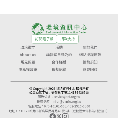
訂閱電子報
捐款支持
環境徵才
活動
關於我們
About us
編輯室自律公約
網站授權條款
常見問題
合作媒體
投稿須知
隱私權政策
獲獎紀錄
意見回饋
© Copyright 2026 環境資訊中心 版權所有
公益勸募字號：
衛部救字第1141364365號
服務信箱：
service@tnf.org.tw
投稿信箱：
infor@e-info.org.tw
客服電話：070-10101-666／02-2910-6000
地址：231023新北市新店區民權路48號3樓（近捷運大坪林站1號出口）