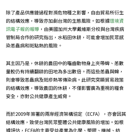
除了產品供應鏈過程對瀕危物種之影響，自由貿易所衍生
的結構效應，導致亦加劇台灣的生態風險。如根據
環境資
訊電子報的報導
，由美國加州大學戴維斯分校與台灣疾病
管制局合作的研究指出，水稻田休耕，可能會增加民眾感
染恙蟲病和斑點熱的風險。
其主因乃是，休耕的農田中的囓齒動物身上夾帶蜱、恙數
量較仍有持續翻耕的田地為多出數倍。而這些恙蟲與蜱，
則會導致恙蟲病及斑疹熱等傳染病。此研究突顯貿易政策
的結構效應，導致農田的休耕，不僅影響廣為重視的糧食
安全，亦對公共健康產生威脅。
而於2009年簽署的兩岸經濟架構協定（ECFA），亦會因其
結構效應，致使台灣民眾整體公共健康風險的增加。如根
據評估，ECFA的主要受益產業為化學、塑膠、機械、紡