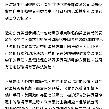
份時發出共同聲明稿，指出TPP中將允許跨國公司以妨礙
貿易自由化損害其利益為由，阻礙各國比較進步的環境管
制法令的制定。
近期亦有美國參議院十位跨黨派議員聯名向美國貿易代表
發出公開信，邀求TPP研擬時應恪守國會於2007年時提出
「強化各項貿易協定中的環境專章」的決議。因此TPP不
可弱化各國的環境法規，並促使參與國需遵循國際環境公
約下的責任，且需確保自然資源貿易過程的永續性，並須
有助削減環境有害非法貿易。
不論是國內外的相關研究，均指出貿易協定的簽署，對生
態環境影響甚劇。而當歐盟已編定《貿易永續度衝擊評
估》手冊，美國政府亦因廣泛壓力，被迫認真對待貿易協
定中的環境專章之時，以因應此重要議題。但環顧台灣，
朝野於TPP的討論焦點上，仍只停留在對出口競爭力的影