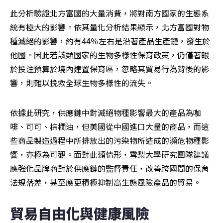
此分析驗證北方富國的大量消費，將對南方國家的生態系
統有極大的影響。依其量化分析結果顯示，北方富國對物
種滅絕的影響，約有44％左右是沿著產品生產鏈，發生於
他國。因此若該類國家的生物多樣性保育政策，仍僅著眼
於投注預算於境內建置保育區，忽略其貿易行為背後的影
響，則難以挽救全球生物多樣性的流失。
依據此研究，供應鏈中對滅絕物種影響最大的產品為咖
啡、可可、棕櫚油，但美國從中國進口大量的商品，而這
些商品製造過程中所排放出的污染物所造成的瀕危物種影
響，亦極為可觀。面對此類情形，雪梨大學研究團隊建議
應強化品牌商對於供應鏈的監督責任，改善跨國間的保育
法規落差，甚至應更積極抑制高生態風險產品的貿易。
貿易自由化與健康風險