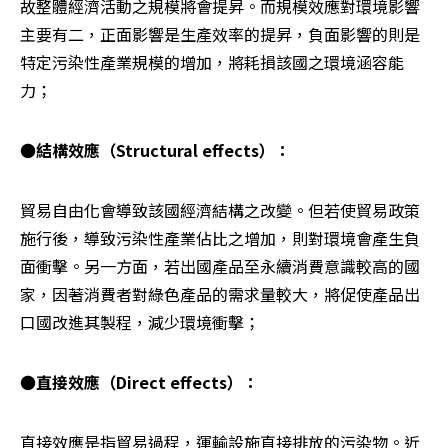
故整體經濟活動之規模將會提昇。而規模效應對環境影響
主要有二，正面影響是生產效率的提昇，負面影響的則是
特定污染性產業規模的增加，將耗損該國之環境涵容能
力；
●結構效應（Structural effects）：
貿易自由化會導致該國經濟結構之改變。但若使貿易政策
施行後，導致污染性產業佔比之增加，則對環境會產生負
面衝擊。另一方面，若出國產品至永續消費意識較高的國
家，因著消費者對綠色產品的需求量較大，將促使產品出
口國改進其製程，減少環境衝擊；
●直接效應（Direct effects）：
直接效應是指貿易過程，運輸設施直接排放的污染物。近