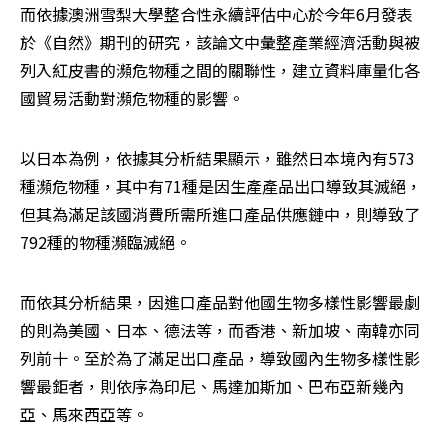
而依據澳洲雪梨大學整合性永續評估中心於今年6月發表
於《自然》期刊的研究，該論文中彙整產業經濟活動與被
列入紅皮書的瀕危物種之間的關聯性，建立資料庫量化各
國貿易活動對瀕危物種的影響。
以日本為例，依據其分析結果顯示，雖然日本境內有573
種瀕危物種，其中有71種是因生產產品出口導致其滅絕，
但其為滿足該國消費所需所進口產品供應鏈中，則導致了
792種的物種瀕臨滅絕。
而依其分析結果，因進口產品對他國生物多樣性影響最劇
的則為美國、日本、德法等，而香港、新加坡、南韓亦同
列前十。至於為了滿足出口產品，導致國內生物多樣性影
響最鉅者，則依序為印尼、馬達加斯加、巴布亞新幾內
亞、馬來西亞等。