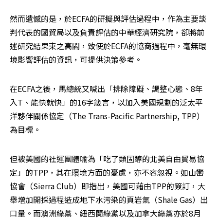
然而遺憾的是，於ECFA的研擬與評估過程中，作為主要談
判代表的國貿局以及負責評估的中華經濟研究院，卻將前
述研究結果束之高閣，致使於ECFA的協商過程中，毫無環
境影響評估的資訊，可提供決策參考。
在ECFA之後，馬總統又喊出「排除障礙、調整心態、8年
入T、能快就快」的16字箴言，以加入美國規劃的泛太平
洋夥伴關係協定（The Trans-Pacific Partnership, TPP）
為目標。
但被美國的社運團體喻為「吃了類固醇的北美自由貿易協
定」的TPP，其在環境方面的憂慮，亦不容忽視。如山巒
協會（Sierra Club）即指出，美國可藉由TPP的簽訂，大
舉增加開採過程造成地下水污染的頁岩氣（Shale Gas）出
口量。而澳洲綠黨、紐西蘭綠黨以及加拿大綠黨亦於8月