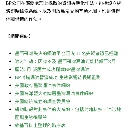
BP公司在應變處理上採取的資訊透明化作法，包括設立網
路即時錄像系統、以及開放民眾查詢互動地圖，均是值得
他國借鏡的作法。
【相關連結】
墨西哥灣失火的鑽油平台沉沒 11名失蹤者恐已遇難
油污浩劫：因應不及 墨西哥灣漏油可能持續至8月
歷時5月 減壓井成功攔截BP墨灣漏油
BP封堵漏油暫獲成功 生態影響待長期監測
美國政府墨灣漏油事件網站
美國海洋暨大氣總署墨灣漏油事件網站
美國總統成立的調查委員會
紐約時報對此事件的大補帖，包括封堵科技、油污地
圖與生態衝擊等
維基百科上整理的時序表