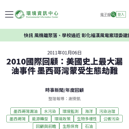
電子報
登入
快訊
風機離聚落、學校過近 彰化福漢風電案環委建議
2011年01月06日
2010國際回顧：美國史上最大漏
油事件 墨西哥灣蒙受生態劫難
時事新聞
/
年度回顧
整理報導：謝雯凱
墨西哥灣漏油
水污染
環境監測
海洋
污染治理
墨西哥灣
能源轉型
環境政策
生物多樣性
公害污染
回顧與前瞻
生態保育
石油