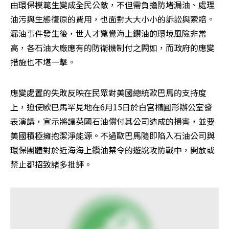
由環保模範生變成全民公敵，不但需負擔防堵漏油、處理
油污與生態復原的費用，也面對大大小小的訴訟與索賠。
漏油事件發生後，世人才驚覺海上鑽油的環境風險非常
高，各石油大廠應有的防衛機制付之闕如，而政府的應變
措施也不堪一擊。
應變處置的失敗反映在民眾對美國總統歐巴馬的支持度
上，迫使歐巴馬罕見地在6月15日於白宮橢圓形辦公室發
表演講，宣示將讓英國石油償付其公司造成的損害，並要
美國積極擁抱潔淨能源。不過歐巴馬隨即陷入石油公司與
環保團體對於近海海上鑽油禁令的遊說攻防戰中，開放或
禁止都招致諸多批評。