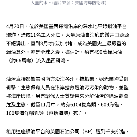
大量的水。(圖片來源：美國海岸防衛隊)
4月20日，位於美國墨西哥灣沿岸的深水地平線鑽油平台
爆炸，造成11名工人死亡，大量原油自海底的鑽井口源源
不絕湧出，直到8月才成功封堵，成為美國史上最嚴重的
漏油意外，亦是全球之最。據估計，約有490萬桶原油
（約66萬噸）流入墨西哥灣。
油污直接影響美國南方沿海各州，捕蝦業、觀光業均受到
衝擊。生態保育人員在沿岸搶救遭油污污染的動物，並監
控海岸環境，另有環保人士質疑用來分解油污的除油劑會
危及生態。截至11月中，約有6104隻鳥類、609海龜、
100隻海洋哺乳類（包括海豚）死亡。
租用這座鑽油平台的英國石油公司（BP）遭到千夫所指，