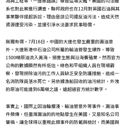
為與工程等「一連串錯誤」導致這場災難。美國的司法體
系也對此案進行調查，聯邦政府也在12月對英國石油與其
事業夥伴提起訴訟，理由是該公司違反油污法，造成天然
資源遭受污染，並援引淨水法要求民事賠償。
無獨有偶，7月16日，中國的大連也發生嚴重的漏油意
外。大連新港中石油公司所屬的輸油管發生爆炸，導致
1500噸原油流入黃海，損害生態與沿海養殖業。然而官方
公佈的數據顯然有所低估。綠色和平組織人員在現場觀
察，發現撈除油污的工作人員缺乏安全防護措施，造成一
名消防隊員落水死亡。另依據漁船回收的油污統計，外洩
的原油可能達到6萬噸之譜，遠超過官方統計數字。
事實上，國際上因油輪擱淺、輸油管意外等事件，漏油事
件頻傳，但墨灣漏油的的地點發生在美國，又是知名公司
肇禍，讓全球得以重視此類事件的防範與檢討，而美國與