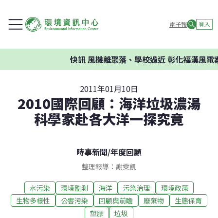
電子報
登入
快訊
風機離聚落、學校過近 彰化福漢風電案
2011年01月10日
2010國際回顧：海洋垃圾濃湯
科學家赴各大洋一探究竟
時事新聞
/
年度回顧
整理報導：謝雯凱
水污染
環境監測
海洋
污染治理
環境政策
生物多樣性
公害污染
回顧與前瞻
廢棄物
生態保育
塑膠
垃圾