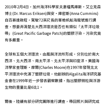
2010年2月4日，加州海洋科學家夫妻檔馬庫斯‧艾立克森
博士(Dr. Marcus Eriksen)與安‧庫密斯(Anna Cummins)
自百慕達啟程，駕駛72英尺長的單桅帆船海龍號進行調
查，想要弄清楚北大西洋環流是否也有類似「太平洋垃圾
帶」(Great Pacific Garbage Patch)的塑膠汙染，污染究竟
有多嚴重。
全球有五個大洋環流，由風與洋流所形成，分別位於南大
西洋、北大西洋、南太平洋、北太平洋與印度洋。美國海
洋學家查理斯‧摩爾(Charles Moore)在1997年發現北太
平洋環流中充滿了塑膠垃圾，他創辦的Algalita海洋研究基
金會在1999年近一步發表觀察數據，指出塑膠微粒與浮游
生物的重量比是6比1。
爾後，陸續有部分研究團隊進行調查，帶回照片與研究成