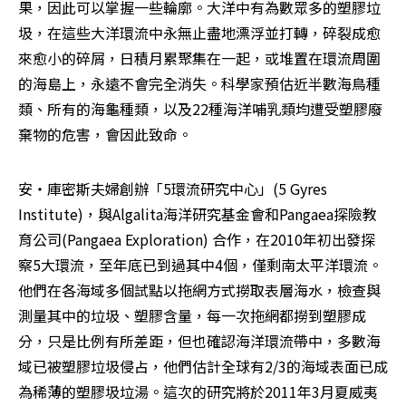
果，因此可以掌握一些輪廓。大洋中有為數眾多的塑膠垃
圾，在這些大洋環流中永無止盡地漂浮並打轉，碎裂成愈
來愈小的碎屑，日積月累聚集在一起，或堆置在環流周圍
的海島上，永遠不會完全消失。科學家預估近半數海鳥種
類、所有的海龜種類，以及22種海洋哺乳類均遭受塑膠廢
棄物的危害，會因此致命。
安‧庫密斯夫婦創辦「5環流研究中心」(5 Gyres 
Institute)，與Algalita海洋研究基金會和Pangaea探險教
育公司(Pangaea Exploration) 合作，在2010年初出發探
察5大環流，至年底已到過其中4個，僅剩南太平洋環流。
他們在各海域多個試點以拖網方式撈取表層海水，檢查與
測量其中的垃圾、塑膠含量，每一次拖網都撈到塑膠成
分，只是比例有所差距，但也確認海洋環流帶中，多數海
域已被塑膠垃圾侵占，他們估計全球有2/3的海域表面已成
為稀薄的塑膠圾垃湯。這次的研究將於2011年3月夏威夷