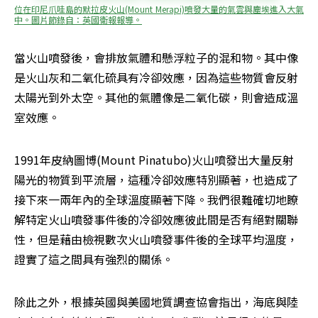
位在印尼爪哇島的默拉皮火山(Mount Merapi)噴發大量的氣雲與塵埃進入大氣
中。圖片節錄自：英國衛報報導。
當火山噴發後，會排放氣體和懸浮粒子的混和物。其中像
是火山灰和二氧化硫具有冷卻效應，因為這些物質會反射
太陽光到外太空。其他的氣體像是二氧化碳，則會造成溫
室效應。
1991年皮納圖博(Mount Pinatubo)火山噴發出大量反射
陽光的物質到平流層，這種冷卻效應特別顯著，也造成了
接下來一兩年內的全球溫度顯著下降。我們很難確切地瞭
解特定火山噴發事件後的冷卻效應彼此間是否有絕對關聯
性，但是藉由檢視數次火山噴發事件後的全球平均溫度，
證實了這之間具有強烈的關係。
除此之外，根據英國與美國地質調查協會指出，海底與陸