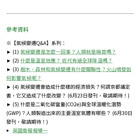
參考資料
※【氣候變遷Q&A】系列：

► (1) 
氣候變遷是怎麼一回事？人類就是禍首嗎？
► (2) 
什麼是溫室效應？ 近代有過全球降溫嗎？
► (3) 
樹木、森林和氣候變遷有什麼關聯性？火山噴發如
何影響氣候呢？
► (4) 氣候變遷會造成什麼樣的經濟損失？何謂京都議定
書，它又造成了什麼改變？ (6月23日發刊，敬請期待！)

► (5) 什麼是二氧化碳當量(CO2e)與全球溫暖化潛勢
(GWP)？人類製造出來的主要溫室氣體有哪些？ (6月30日
發刊，敬請期待！)
英國衛報報導一