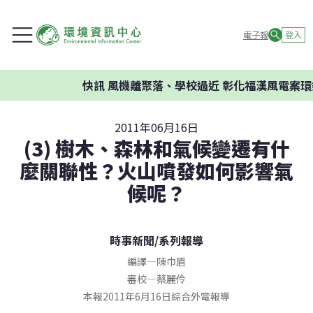
電子報
登入
快訊
風機離聚落、學校過近 彰化福漢風電案環委建
2011年06月16日
(3) 樹木、森林和氣候變遷有什
麼關聯性？火山噴發如何影響氣
候呢？
時事新聞
/
系列報導
編譯
—
陳巾眉
審校
—
蔡麗伶
本報2011年6月16日綜合外電報導