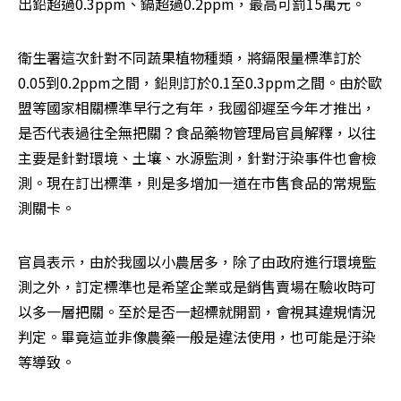
出鉛超過0.3ppm、鎘超過0.2ppm，最高可罰15萬元。
衛生署這次針對不同蔬果植物種類，將鎘限量標準訂於
0.05到0.2ppm之間，鉛則訂於0.1至0.3ppm之間。由於歐
盟等國家相關標準早行之有年，我國卻遲至今年才推出，
是否代表過往全無把關？食品藥物管理局官員解釋，以往
主要是針對環境、土壤、水源監測，針對汙染事件也會檢
測。現在訂出標準，則是多增加一道在市售食品的常規監
測關卡。
官員表示，由於我國以小農居多，除了由政府進行環境監
測之外，訂定標準也是希望企業或是銷售賣場在驗收時可
以多一層把關。至於是否一超標就開罰，會視其違規情況
判定。畢竟這並非像農藥一般是違法使用，也可能是汙染
等導致。