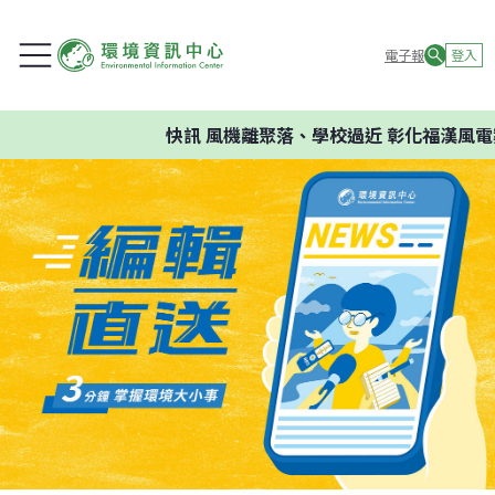
電子報
登入
快訊
風機離聚落、學校過近 彰化福漢風電