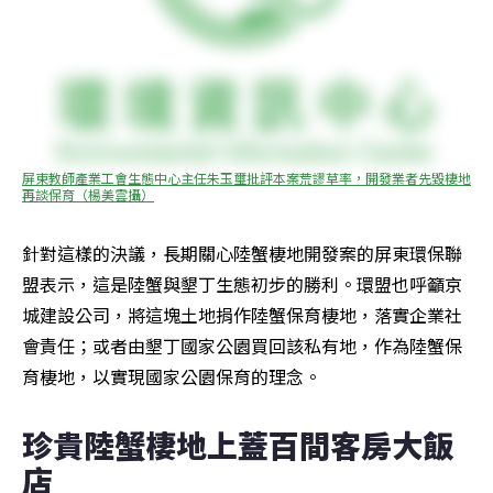
屏東教師產業工會生態中心主任朱玉璽批評本案荒謬草率，開發業者先毀棲地
再談保育（楊美雲攝）
針對這樣的決議，長期關心陸蟹棲地開發案的屏東環保聯
盟表示，這是陸蟹與墾丁生態初步的勝利。環盟也呼籲京
城建設公司，將這塊土地捐作陸蟹保育棲地，落實企業社
會責任；或者由墾丁國家公園買回該私有地，作為陸蟹保
育棲地，以實現國家公園保育的理念。
珍貴陸蟹棲地上蓋百間客房大飯
店