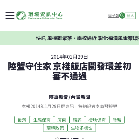
電子報
登入
快訊
風機離聚落、學校過近 彰化福漢風電案環委建議
2014年01月29日
陸蟹守住家 京棧飯店開發環差初
審不通過
時事新聞
/
台灣新聞
本報2014年1月29日屏東訊，特約記者李育琴報導
後灣
生態保育
屏東
環評
棲地保育
陸蟹
環境政策
生物多樣性