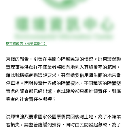
反京棧飯店（楊美雲提供）
京棧的報告，引發在場關心陸蟹民眾的憤怒。屏東環保聯
盟理事長洪輝祥不滿業者將國有地列入其綠覆率的範圍，
藉此號稱遠超過環評要求，甚至還要借用海生館的地來當
停車場。面對後灣世界級的陸蟹棲地，不同種類的陸蟹墾
管處的調查都已經出爐，京城建設卻只想推卸責任，到底
業者的社會責任在哪裡？
洪輝祥強烈要求國家公園原價買回後灣土地，為了不讓業
者損失，請墾管處編列預算，同時由民間發起募款，為了