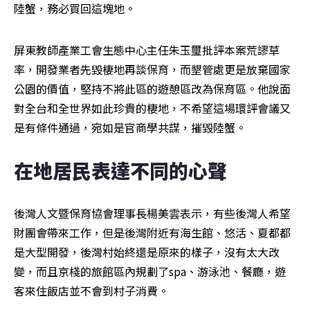
陸蟹，務必買回這塊地。
屏東教師產業工會生態中心主任朱玉璽批評本案荒謬草
率，開發業者先毀棲地再談保育，而墾管處更是放棄國家
公園的價值，堅持不將此區的遊憩區改為保育區。他說面
對全台和全世界如此珍貴的棲地，不希望這場環評會議又
是有條件通過，宛如是官商學共謀，摧毀陸蟹。
在地居民表達不同的心聲
後灣人文暨保育協會理事長楊美雲表示，有些後灣人希望
財團會帶來工作，但是後灣附近有海生館、悠活、夏都都
是大型開發，後灣村始終還是原來的樣子，沒有太大改
變，而且京棧的旅館區內規劃了spa、游泳池、餐廳，遊
客來住飯店並不會到村子消費。