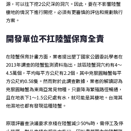
源，可以往下挖2公尺深的洞穴。因此，要在不影響陸蟹
棲地的情況下進行開挖，必須有更審慎的評估和規劃執行
方案。
開發單位不扛陸蟹保育全責
在陸蟹保育計畫方面，業者提出墾丁國家公園委託學者在
2013年調查的陸蟹監測資料指出，該區陸蟹洞穴約有4～
4.5萬個，平均每平方公尺有2.2個，其中兇狠圓軸蟹每平
方公尺約0.58隻。然而對於此調查數據，業者的解讀認為
兇狠圓軸蟹為東南亞常見物種，只要降海繁殖路徑暢通，
且在地表下1～1.5公尺處有水，就可能是其棲地。台灣其
他濕地也都有發現這種陸蟹。
原環評審查決議要求京棧在陸蟹減少50%時，需停工及停