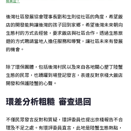
楊美雲。
後灣社區發展協會理事長劉和生則從社區的角度，希望飯
店的開發能夠讓後灣的孩子回到家鄉，希望後灣未來朝向
生態村的方式去經營，要求飯店與社區合作，透過生態旅
遊的方式聘請當地人擔任服務和導覽，讓社區未來有發展
的機會。
除了環保團體，包括後灣村民以及來自各地關心墾丁陸蟹
生態的民眾，也踴躍到場登記發言，表達反對京棧大飯店
開發和保護陸蟹的心聲。
環差分析粗糙  審查退回
不僅民眾發言反對和質疑，環評委員也提出京棧報告不合
理及不足之處。有環評委員直言，此地是陸蟹生態熱點，