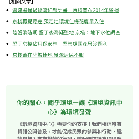
【相關文章】
營建署通過後灣細部計畫　京棧宣布2014年營運
京棧再提環差 預定地環境佳梅花鹿早入住
陸蟹繁殖期 墾丁後灣疑整地 京棧：地下水位調查
墾丁京棧佔用保安林　墾管處國產局涉圖利
京棧蓋在陸蟹棲地 後灣居民不服
你的關心，關乎環境—讓《環境資訊中
心》為環境發聲
《環境資訊中心》需要你的支持！我們相信唯有
資訊公開普及，才能促成民眾的參與和行動，邀
請您加入定期捐款的行列，讓我們持續為環境發