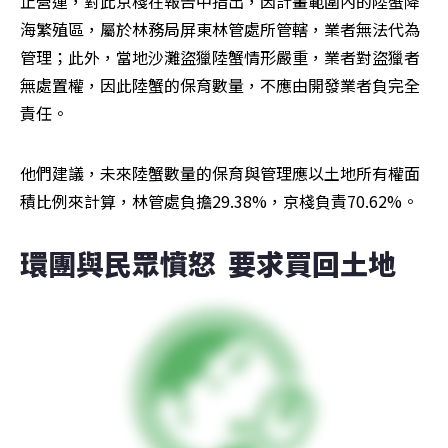
止營運，對此京棧在報告中指出，因計畫範圍內的陸蟹降
海繁殖區，屬於林務局屏東林管處所管轄，業者無法代為
管理；此外，當地沙灘盜獵陸蟹情形嚴重，業者對盜獵者
無處置權，因此陸蟹的保育數量，不應由開發業者負完全
責任。
他們建議，未來陸蟹數量的保育與管理應以土地所有權面
積比例來計算，林管處負擔29.38%，京棧負責70.62%。
環團與民眾憤怒  要求買回土地