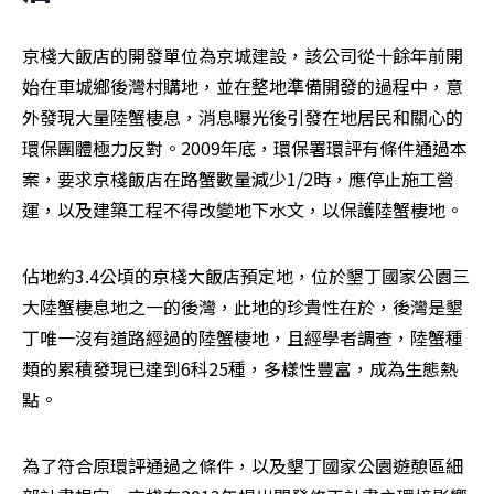
京棧大飯店的開發單位為京城建設，該公司從十餘年前開
始在車城鄉後灣村購地，並在整地準備開發的過程中，意
外發現大量陸蟹棲息，消息曝光後引發在地居民和關心的
環保團體極力反對。2009年底，環保署環評有條件通過本
案，要求京棧飯店在路蟹數量減少1/2時，應停止施工營
運，以及建築工程不得改變地下水文，以保護陸蟹棲地。
佔地約3.4公頃的京棧大飯店預定地，位於墾丁國家公園三
大陸蟹棲息地之一的後灣，此地的珍貴性在於，後灣是墾
丁唯一沒有道路經過的陸蟹棲地，且經學者調查，陸蟹種
類的累積發現已達到6科25種，多樣性豐富，成為生態熱
點。
為了符合原環評通過之條件，以及墾丁國家公園遊憩區細