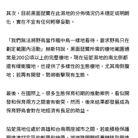
其次，目前黑面琵鷺在此濕地的分佈情況仍未穩定或明朗
化，實在不宜有任何輕舉妄動。
「我們無法將野鳥當作籠中鳥一樣地看待，要求野鳥只在
劃定範圍內活動」赫斯特說，黑面琵鷺所需的棲地範圍通
常是200公頃以上的完整棲地，現在茄萣濕地的南北側都
還有緩衝腹地，也提供了多樣性的生態棲地，尤其南側腹
地；若再有開發，勢將衝擊現有生態。
最後，在國際上，很多生態保育初期的推動案例，看似開
發和保育兩方之間會有衝突，然而，後來結果都發展成為
保育野鳥會對在地經濟有長足的助益。
茄萣濕地位處於高雄和台南兩座城市之間，若能積極保護
興達港特定區的藍帶和綠帶，將道路開闢經費轉移到興達