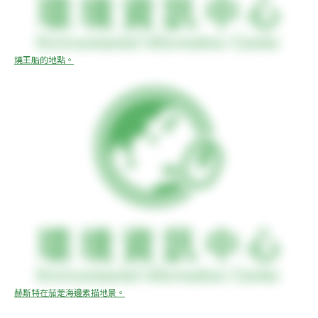
燒王船的地點。
赫斯特在茄萣海邊素描地景。