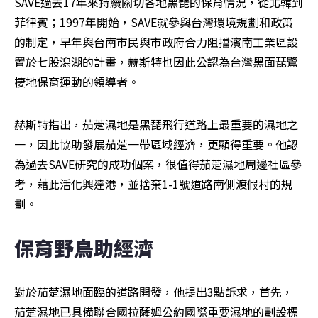
SAVE過去17年來持續關切各地黑琵的保育情況，從北韓到
菲律賓；1997年開始，SAVE就參與台灣環境規劃和政策
的制定，早年與台南市民與市政府合力阻擋濱南工業區設
置於七股潟湖的計畫，赫斯特也因此公認為台灣黑面琵鷺
棲地保育運動的領導者。
赫斯特指出，茄萣濕地是黑琵飛行道路上最重要的濕地之
一，因此協助發展茄萣一帶區域經濟，更顯得重要。他認
為過去SAVE研究的成功個案，很值得茄萣濕地周邊社區參
考，藉此活化興達港，並捨棄1-1號道路南側渡假村的規
劃。
保育野鳥助經濟
對於茄萣濕地面臨的道路開發，他提出3點訴求，首先，
茄萣濕地已具備聯合國拉薩姆公約國際重要濕地的劃設標