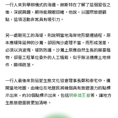
一行人來到舉辦儀式的海邊，赫斯特在了解了這個習俗之
後，深感興趣，期待能親眼目睹。他說，以國際旅遊觀
點，這項活動非常具有吸引力。
另一處剛完工的海堤，則說明當地海岸地形變遷過程，原
本應緩降延伸的沙灘，卻因掏沙處理不當，而形成落差，
必須以消波塊、堤防防護。沙灘上原應自然生長的藤蔓植
物，卻是工程單位委外的人工植栽，似乎無法適應土地條
件，顯得疏落。
一行人最後來到茄萣生態文化協會理事長鄭和泰宅中，攤
開當地地圖，由幾位在地居民將幾個具有旅遊潛力的點標
示出來，約30個點標示出來，包括
明寧靖王墓
等，讓地方
生態旅遊面貌更加清晰。