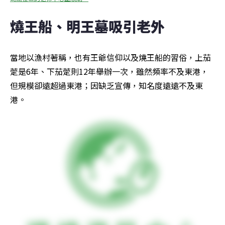
燒王船、明王墓吸引老外
當地以漁村著稱，也有王爺信仰以及燒王船的習俗，上茄
萣是6年、下茄萣則12年舉辦一次，雖然頻率不及東港，
但規模卻遠超過東港；因缺乏宣傳，知名度遠遠不及東
港。