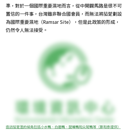
準，對於一個國際重要濕地而言，從中開闢馬路是很不可
置信的一件事，台灣雖非聯合國會員，而無法將茄萣劃設
為國際重要濕地（Ramsar Site），但是此政策的形成，
仍然令人無法接受。
造訪茄萣溼的候鳥包括小水鴨、白眉鴨、琵嘴鴨和尖尾鴨等（鄭和泰提供）