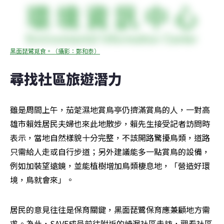
黑面琵鷺覓食。（攝影：鄭和泰）
尋找社區旅遊潛力
雖是周間上午，茄萣濕地賞鳥亭仍擠滿賞鳥的人，一對高
雄市賴姓居民夫婦也來此地散步，賴先生接受記者訪問時
表示，當地自然樣貌十分完整，不該開路驚擾鳥類，道路
只需給人走或自行步道；另外建議能多一點賞鳥的設備，
例如加裝望遠鏡，並能植樹增加鳥類棲息地，「營造好環
境，鳥就會來」。
居民的意見往往是保育關鍵，黑面琵鷺保育應兼顧地方需
求。為此，SAVE成員前往附近的崎漏社區走訪，觀看社區