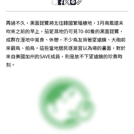
再過不久，黑面琵鷺將北往韓國繁殖棲地，3月南風還未
吹來之前的早上，茄萣濕地仍可見70-80隻的黑面琵鷺，
成群在溼地中覓食、休憩，不少鳥友背著望遠鏡、大砲前
來觀鳥、拍鳥。這些當地居民逐漸習以為場的畫面，對於
來自美國加州的SAVE成員，則是放不下望遠鏡的珍貴時
刻。