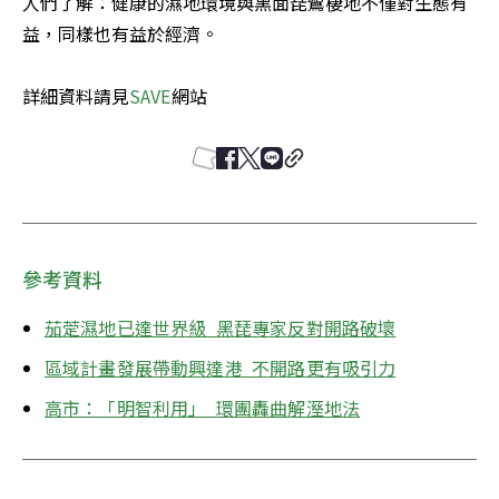
人們了解：健康的濕地環境與黑面琵鷺棲地不僅對生態有
益，同樣也有益於經濟。

詳細資料請見
SAVE
網站
參考資料
茄萣濕地已達世界級  黑琵專家反對開路破壞
區域計畫發展帶動興達港  不開路更有吸引力
高市：「明智利用」  環團轟曲解溼地法