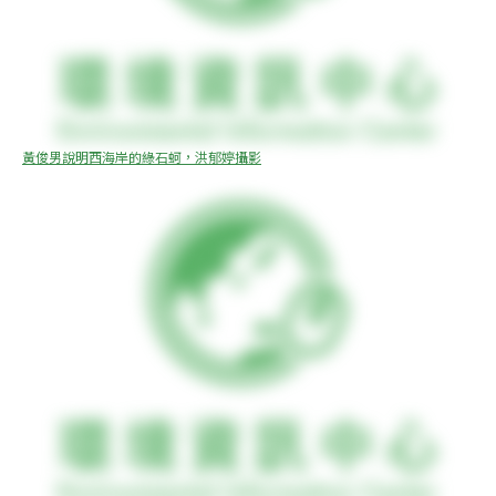
黃俊男說明西海岸的綠石蚵，洪郁婷攝影