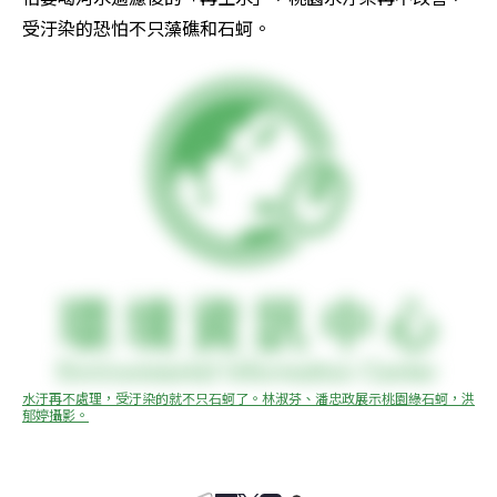
受汙染的恐怕不只藻礁和石蚵。
水汙再不處理，受汙染的就不只石蚵了。林淑芬、潘忠政展示桃園綠石蚵，洪
郁婷攝影。