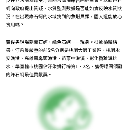
步在立法院為遭受汙染的台灣海岸召開記者會。以綠色石
蚵向政府提出質疑，水質監測數據是否能如實反映水質狀
況？在出現綠石蚵的水域撈到的魚蝦貝類，國人還能放心
食用嗎？
黃俊男現場剖開石蚵，綠色石蚵一一現身。根據檢驗結
果，汙染最嚴重的前5名分別是桃園大園工業區、桃園永
安漁港、高雄鳳鼻頭漁港、苗栗中港溪、彰化番雅溝排
水，準直轄市桃園佔汙染排行榜第1、2名，獲得環團頒發
的綠石蚵最佳貢獻獎。