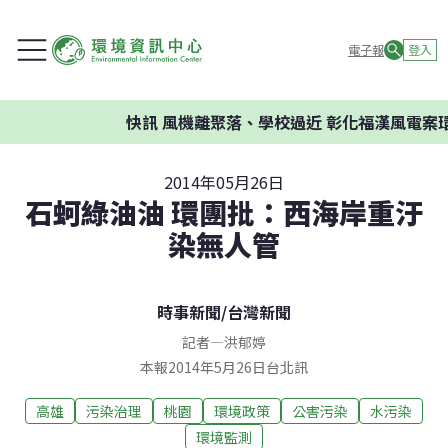
電子報
登入
快訊
風機離聚落、學校過近 彰化福漢風電案環委建
2014年05月26日
石蚵綠油油 環團批：西海岸重汙
染無人管
時事新聞
/
台灣新聞
記者
—
洪郁婷
本報2014年5月26日台北訊
高雄
污染治理
桃園
環境政策
公害污染
水污染
環境監測