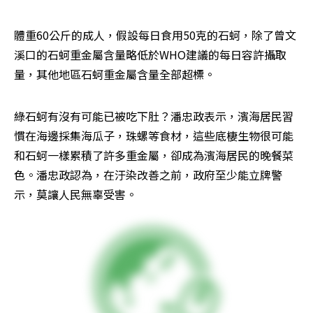
體重60公斤的成人，假設每日食用50克的石蚵，除了曾文
溪口的石蚵重金屬含量略低於WHO建議的每日容許攝取
量，其他地區石蚵重金屬含量全部超標。
綠石蚵有沒有可能已被吃下肚？潘忠政表示，濱海居民習
慣在海邊採集海瓜子，珠螺等食材，這些底棲生物很可能
和石蚵一樣累積了許多重金屬，卻成為濱海居民的晚餐菜
色。潘忠政認為，在汙染改善之前，政府至少能立牌警
示，莫讓人民無辜受害。