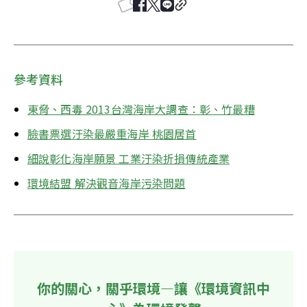
參考資料
東脅、西毒 2013台灣海岸大調查：彰、竹最糟
臉書票選汙染最嚴重海岸 桃園居首
細說彰化海岸願景 工業汙染折損傳統產業
環境結盟 解決觀音海岸污染問題
你的關心，關乎環境—讓《環境資訊中