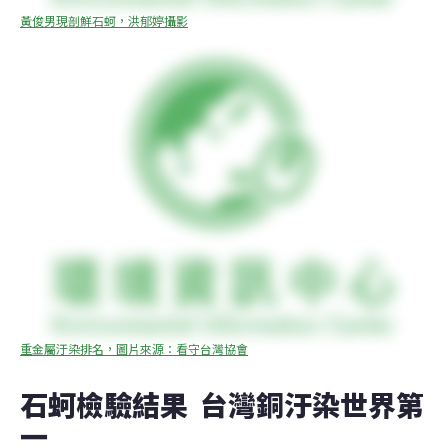
黃俊男現剖鮮石蚵，洪郁婷攝影
重金屬汙染排名，圖片來源：看守台灣協會
石蚵檢驗結果  台灣銅汙染世界第
一