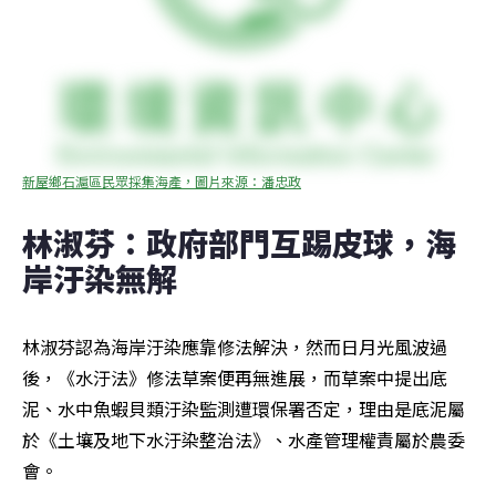
新屋鄉石滬區民眾採集海產，圖片來源：潘忠政
林淑芬：政府部門互踢皮球，海
岸汙染無解
林淑芬認為海岸汙染應靠修法解決，然而日月光風波過
後，《水汙法》修法草案便再無進展，而草案中提出底
泥、水中魚蝦貝類汙染監測遭環保署否定，理由是底泥屬
於《土壤及地下水汙染整治法》、水產管理權責屬於農委
會。