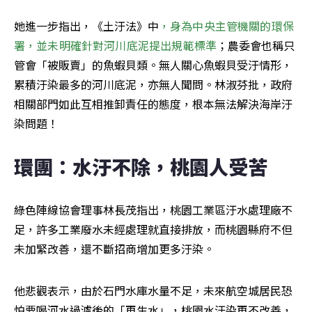
她進一步指出，《土汙法》中
，身為中央主管機關的環保
署，並未明確針對河川底泥提出規範標準
；農委會也稱只
管會「被販賣」的魚蝦貝類。無人關心魚蝦貝受汙情形，
累積汙染最多的河川底泥，亦無人聞問。林淑芬批，政府
相關部門如此互相推卸責任的態度，根本無法解決海岸汙
染問題！
環團：水汙不除，桃園人受苦
綠色陣線協會理事林長茂指出，桃園工業區汙水處理廠不
足，許多工業廢水未經處理就直接排放，而桃園縣府不但
未加緊改善，還不斷招商增加更多汙染。
他悲觀表示，由於石門水庫水量不足，未來航空城居民恐
怕要喝河水過濾後的「再生水」，桃園水汙染再不改善，