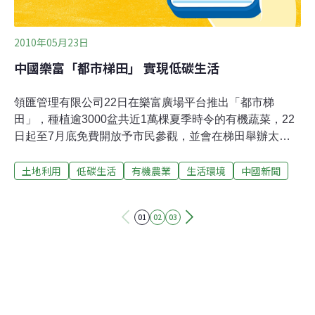
2010年05月23日
中國樂富「都市梯田」 實現低碳生活
領匯管理有限公司22日在樂富廣場平台推出「都市梯
田」，種植逾3000盆共近1萬棵夏季時令的有機蔬菜，22
日起至7月底免費開放予市民參觀，並會在梯田舉辦太極
班、農夫市集、有機耕種班、街坊導賞團等，讓都市人多
土地利用
低碳生活
有機農業
生活環境
中國新聞
接觸多認識有機農耕。梯田只會使用有機肥料，不會採用
有機農藥及殺蟲劑。環境局長邱騰華說，本地出產農作物
可減免長途跋涉的運輸，從而實現低碳生活，有助應對氣
01
02
03
候變化，而領匯管理有限公司行政總裁王國龍則說，上個
財政年度領匯透過節能措施節省約1800 萬千瓦小時的電
力，相等於減少1200萬公斤二氧化碳排放，未來會在提升
領匯資產工程中引入更多環保概念，包括綠化天台。