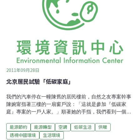
燈、崁燈與畫廊用的軌道投射燈，來營造多樣且溫馨的居
家氛圍，然而大量使用照明的用燈，也帶來一筆可觀的電
費開銷。於是他依照預算，分批將這些燈具轉成LED、T5
燈管與省電燈泡，廚房的傳統日光燈管則打算等到它們壽
終正寢時再替換。淘汰這些耗能燈具還有個好處，原先投
射燈會產生高溫熱度，使得冷氣機必須
2011年09月28日
北京居民試驗「低碳家庭」
我們的汽車停在一幢陳舊的居民樓前，自然之友專案幹事
陳婉甯指著三樓的一扇窗戶說：「這就是參加『低碳家
庭』專案的一戶人家。」順著她的手指，我們看到一個新
裝的塑鋼窗，以及窗外擺滿綠色植物的花架，在眾多鏽跡
能源節約
能源轉型
空調
低碳生活
供暖
斑斑的單層窗戶中間，一眼就可以認出來。今年夏天，有
21戶北京家庭參加了自然之友組織的低碳家庭「宜居要好
透視中國環境
生活環境