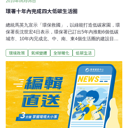
2010年06月06日
環署十年內完成四大低碳生活圈
總統馬英九宣示「環保救國」，以綠能打造低碳家園，環
保署長沈世宏4日表示，環保署已訂出5年內推動6個低碳
城市、10年內完成北、中、南、東4個生活圈的建設目標
與策略，未來要靠政府、綠能產業和民眾三方共同參與，
環境政策
氣候變遷
全球暖化
低碳生活
逐步落實低碳家園的願景。沈世宏指出，馬總統已宣示我
國的減碳目標，2020年時二氧化碳排放必須回到2005年水
準，到了2025年回到2000年水準，這是一項嚴峻的任務，
但環保署正與各部會充分合作，並與各界討論建構低碳家
園的具體推動策略，逐步達成。 沈世宏說，為呼應國際朝
「低碳社會」邁進的趨勢，我國將在民國100年達成每個
縣市至少完成2個村里、合計50個低碳示範社區，作為建
構基礎，金門、馬祖、澎湖等離島，可規劃成低碳的觀光
島，推動低碳樂活家園，到了2020年完成全台4個低碳生
活圈的目標。