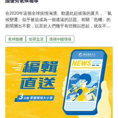
國優秀氣候報導
在2020年這個全球疫情洶湧、動盪此起彼落的夏天，「氣
候變遷」似乎被迫成為一個遙遠的話題。有關「危機」的
新聞層出不窮，以至於人們幾乎有些難以想起，就在不到
一年之前，「氣候變遷」這一「人類最大的系統性威脅」
氣候變遷
低碳生活
透視中國環境
（most systemic threat to humankind ，出自聯合國秘書長
古特雷斯），在全球範圍內為媒體廣泛報導、並引發持續
的全球關注。2019年是氣候報導的「井噴」之年。這一年
針對全球100家大型媒體的調查顯示，有關「氣候變遷」
議題的報導內容比2018年增加了73%；《牛津詞典》在年
底將該年的年度詞列為「氣候緊急狀態」，原因是這一詞
的使用頻率比前一年增加了100多倍。這一年以青年為主
導的「Fridays for Future」氣候運動在全球150多個國家如
火如荼地展開；愈演愈烈的極端天氣、森林大火、消融的
冰川與全球的氣候運動，催生了大眾對氣候議題的高度關
注，更多媒體加大投入