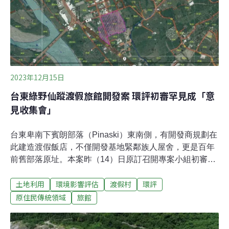
落。莿桐部落族人進入杉原莿桐區域內生活、種植也數十
載，無論是縣府早期經營的海水浴場，抑或引發衝突的美
麗灣渡假村，都是比部落、林家晚來的建設。林淑玲表
示，林家早在2009年就申請原住民保留地增劃編，卑南鄉
公所認定初審通過，中間歷經多個程序，
2023年12月15日
台東綠野仙蹤渡假旅館開發案 環評初審罕見成「意
見收集會」
台東卑南下賓朗部落（Pinaski）東南側，有開發商規劃在
此建造渡假飯店，不僅開發基地緊鄰族人屋舍，更是百年
前舊部落原址。本案昨（14）日原訂召開專案小組初審進
入環評程序，不過目的事業主管機關台東縣政府罕見缺
土地利用
環境影響評估
渡假村
環評
席，專案小組因此認定此次為「意見收集會」，而非正式
審查。未清楚告知部落 環委質疑開發必要性「綠野仙蹤渡
原住民傳統領域
旅館
假旅館」基地位於台東縣卑南鄉的下賓朗部落東南側，面
積2.18公頃，位處國家風景區，土地屬農牧用地。創立開