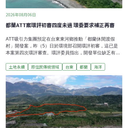
2026年08月06日
都蘭ATT案環評初審四度未過 環委要求補正再審
ATT吸引力集團預定在台東東河鄉推動「都蘭休閒渡假
村」開發案，昨（5）日於環境部召開環評初審，這已是
本案第四次環評審查。環評委員指出，開發單位缺乏有力
的開發必要性、合格的生態監測與污水治理計畫，專案小
土地永續
原住民傳統領域
台東
都蘭
海洋
組最終要求補正再審。地方盼就業、族人憂架空 民團質疑
台東觀光開發案效益環境部昨日召開「台東縣東河鄉都蘭
休閒渡假村開發計畫」第四次初審會議，本案計畫於台東
縣東河鄉設置休閒渡假村，基地面積約6.88公頃，位於東
部海岸國家風景區，緊鄰加母子灣與新橋遺址、奇觀遺址
與五線IV遺址。渡假村包含七棟6層樓的大樓及18棟豪華
別墅，預計引進約520名遊客。都蘭（’Etolan）部落頭目
徐寬平表示，因為部落也有正面的意見，他希望開發商能
夠多與部落溝通，讓地方經濟得到提升，「部落原本就應