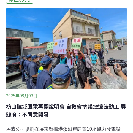
擊教官，將軍旅養成的精準槍法，結合布農傳統狩獵的山
林智慧，讓向來極難的埃及聖䴉移除任務快速推進，成為
團隊重要的人物。全志祥說，自己不是一開始就熱愛狩
獵，還一度遠離山林，但命運與文化，讓他學會了站在父
親與自然之間，尋找自己的位置。父命難違 獵人之子的山
路啟蒙全志祥自小生活在南投信義鄉地利部落，但更多時
間不是待在部落，而是在祖父那輩兄弟姊妹共居的深山聚
落中成長。父親是山中的獵人，掌握傳統知識與獵技。作
為長子，他從小便背負起較重的家庭責任：放牛、照顧弟
妹，還有最困難的一項——學著打獵
2025年09月03日
枋山陸域風電再開說明會 自救會抗議控違法動工 屏
縣府：不同意開發
屏盛公司規劃在屏東縣楓港溪沿岸建置10座風力發電設