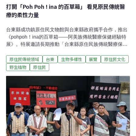
打開「Poh Poh ! ina 的百草箱」 看見原民傳統醫
療的柔性力量
台東縣成功鎮原住民文物館與台東縣政府攜手合作，推出
《pohpoh！ina的百草箱——阿美族傳統醫療保健經驗特
展》。特展邀請長期推動「台東縣原住民族傳統醫療保健
計畫」的專業團隊——邱健維、涂裕苓、原住民文物館的
原住民傳統領域
台東
生物多樣性
展覽
原住民文化
館員黃采裳（Kasang Cilo Raranges）、曾楷芹（Kiko
Fitolo Ciwidian），以及南竹湖、八桑安、和平、比西里
野生植物
原住民
岸四個文化健康站共同策劃，以共創的形式，串連地方專
業者與社群，分享台東原住民族珍貴的傳統醫療知識與實
踐經驗。以經驗為根的人與自然療癒系統邱健維指出，本
次特展是台東縣政府原住民族行政處自2020年啟動「推動
原住民族傳統醫療保健計畫」的延伸成果。縣府與台東大
學教授張育銓及團隊合作，以更具彈性與在地性的策略，
結合文化健康站作為主要載體，長期推動原民醫療的知識
保存與傳承。在各地的文化健康站，居民以共耕園為場
域，實驗不同的醫療保健路徑，逐步建構出多元而富生命