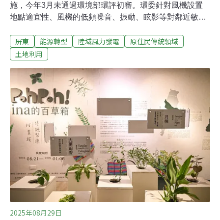
施，今年3月未通過環境部環評初審。環委針對風機設置
地點適宜性、風機的低頻噪音、振動、眩影等對鄰近敏感
受體之影響、生態調查努力量、資料蒐集和生態影響因應
屏東
能源轉型
陸域風力發電
原住民傳統領域
對策，以及在地社區利害關係人的溝通等，要求補正資
料。開發業者6月到楓港社區舉辦第二次說明會，遭在地
土地利用
鄉親、獅子鄉楓林村村民、鳥會等團體質疑和反對，說明
會在砲聲隆隆中結束。開發業者希望再與民眾進行溝通，
9月1日於楓港德隆宮舉辦第三次說明會，但現場有反風電
自救會集結抗議，並揭露業者違法動工。屏東縣政府於昨
（9月2日）發布新聞稿，表達不會同意該開發案。自救會
反風電 批評將影響在地農業環境1日說明會還未開始，枋
山獅子反風電自救會的20多名成員，就拿著抗議標語，來
到德隆宮外呼喊「破壞環境、禍留子孫」、「保護家園、
拒絕瘋電」、「風電滾回去」等口號。現場警方以違法集
會為由，要求自救會解散，並圍起人牆，阻擋自
2025年08月29日