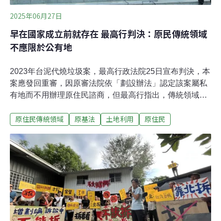
2025年06月27日
早在國家成立前就存在 最高行判決：原民傳統領域
不應限於公有地
2023年台泥代燒垃圾案，最高行政法院25日宣布判決，本
案應發回重審，因原審法院依「劃設辦法」認定該案屬私
有地而不用辦理原住民諮商，但最高行指出，傳統領域早
就在國家成立之前就存在，該辦法有違《原基法》精神。
原住民傳統領域
原基法
土地利用
原住民
2017～2024年間，音樂人巴奈等人夜宿凱道與228公園將
近2700天，抗議「原住民族土地或部落範圍土地劃設辦
法」排除私有地。如今「巴奈回家」已經一年多，在地族
人與公民團體認為，這是自2017年以來，守護傳統領域行
動的重要分水嶺。最新判決取得重大進展 最高行：傳統領
域不應限於公有地台泥花蓮和平廠位在泰雅族、太魯閣族
的傳統領域，2020年通過環評變更，增設水泥窯焚燒一般
垃圾。當時台泥以開發範圍是私人土地為由，未與當地德
卡倫、克尼布部落進行原住民族諮商。部落族人和環團因