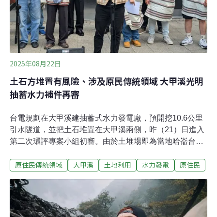
2025年08月22日
土石方堆置有風險、涉及原民傳統領域 大甲溪光明
抽蓄水力補件再審
台電規劃在大甲溪建抽蓄式水力發電廠，預開挖10.6公里
引水隧道，並把土石堆置在大甲溪兩側，昨（21）日進入
第二次環評專案小組初審。由於土堆場即為當地哈崙台部
落的舊部落遺址，開發範圍也與傳統領域高度重疊，族人
原住民傳統領域
大甲溪
土地利用
水力發電
原住民
從台中山區遠赴環境部表達憂心，呼籲應先辦理部落諮商
同意，再進行環評。環評委員則關注土石方堆置的安全議
題，認為台電明顯低估潛在風險，且缺乏與鄰近部落的溝
通，決議補件再審。光明計畫挖隧道堆土石 哈崙台部落憂
「掩埋族人文化」台電提出「大甲溪光明抽蓄水力發電計