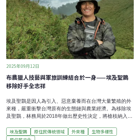
召開滿地富第六次會議。根據地球公民基金會發布會後新
聞稿，當天完成雙方民眾意見陳述及委員與開發單位答詢
後，便進行閉門審議。當日並無審議結果，主辦機關表
示，最終決議仍須
2025年09月12日
布農獵人技藝與軍旅訓練結合於一身——埃及聖䴉
移除好手全志祥
埃及聖䴉是因人為引入、惡意棄養而在台灣大量繁殖的外
來種，嚴重衝擊台灣原有的生態鏈與農業經濟。為移除埃
及聖䴉，林務局於2018年做出歷史性決定，將槍枝納入移
除手段之一。因此，林務局委託了全台僅有十組的「外來
埃及聖䴉
原住民傳統領域
外來種
生物多樣性
種獵人」團隊守護土地。其中，來自南投信義鄉的布農族
獵人全志祥（族名Biung Soqluman），曾任憲兵特勤隊射
原住民文化