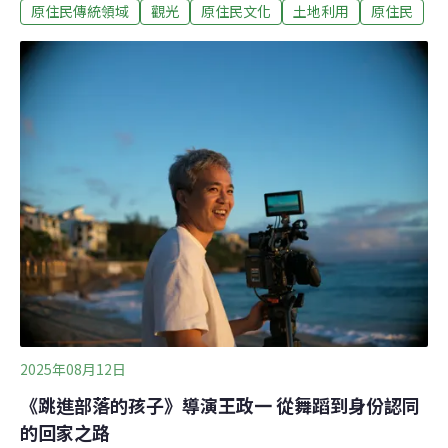
原住民傳統領域
觀光
原住民文化
土地利用
原住民
查原鄉部落尋找故事，用雙腳與鏡頭串連起一張屬於台灣
的部落地圖。兩條成長路：部落浸潤與都市刻板的交會全
偉義在雙龍部落長大，而他的童年，恰逢部落積極推動文
化復育與部落復振的年代。雙龍部落是全國第一批投入部
落復振工作的社群之一，當時長輩們努力復原傳統祭儀、
整理族語、保留族群圖紋與歌謠。那並非觀光表演，而是
生活日常中的文化重建。對年幼的他來說，部落不只是家
園，更是一個充滿創造力的舞台——從長輩歌聲的低沉迴
盪，到傳統服飾上每一道符號、織紋的寓意，都像是一部
活生生的文化教科書。這些早年的浸潤，讓他從小便理解
自己與土地的連結，也深深扎下了「布農族人」的自我認
同。
2025年08月12日
《跳進部落的孩子》導演王政一 從舞蹈到身份認同
的回家之路