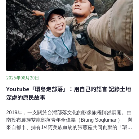
畫」（光明計畫），21日進入第二次環評初審。該案規劃
以德基、谷關水庫分別做為上下池，興建長達10.6公里的
引水隧道、地下電廠與施工便道，透過上下池位能與動能
的轉換，達到儲能效果。台電指出，該案將產生近192萬
立方公尺土石方，也因此將開發五座、共27.8公頃的土石
方堆置場；其中容量最高的F場可堆69萬方土石，堆滿約
相當於19層樓高。環評開始前
2025年08月20日
Youtube「環島走部落」：用自己的語言 記錄土地
深處的原民故事
2019年，一支關於台灣部落文化的影像旅程悄然展開。由
南投布農族雙龍部落青年全偉義（Biung Soqluman），與
來自都市、擁有1/4阿美族血統的張蕙茹共同創辦的「環島
走部落」YouTube 頻道，至今已累積數百支影片、持續踏