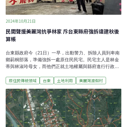
此提起訴願和行政訴訟，要求重新環評，但一審被台北高
等行政法院判決敗訴。
2024年10月21日
民間聲援美麗灣抗爭林家 斥台東縣府強拆違建秋後
算帳
台東縣政府今（21日）一早，出動警力、拆除人員到卑南
鄉莿桐部落，準備強拆一處原住民民宅。民宅主人是林金
蒂與林淑玲母女，而他們正就土地權屬與縣府進行行政訴
訟中。現場有民眾聚集呼喊，「增劃編訴訟中 族人家園不
原住民傳統領域
台東
土地利用
美麗灣渡假村
能拆」、「拒絕秋後算帳 捍衛土地正義」，這些口號源於
爭議長達16年，因BOT開發案的錯誤政策由縣府以6.29億
買回的美麗灣建築物，而林家位於其南側，林家也一直是
反美麗灣的重要基地。莿桐部落阿美族長期世居 原保地增
編申請遭縣府駁回荒野保護協會台東分會的蘇雅婷表示，
過去十幾年以來，林家一直是反對美麗灣運動的重要基
地。此處是莿桐部落，是阿美族人長期的生活空間、聚