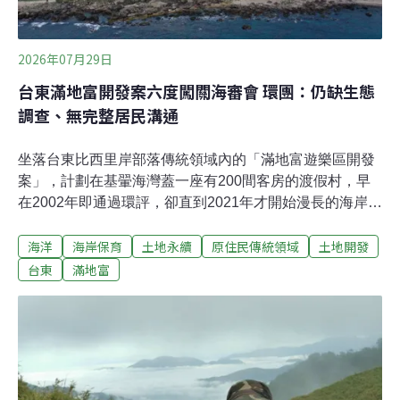
該要進步與發展。」現場也有其他東河鄉居民支持開發
案，認為能增加在地就業機會。且開發商曾表示將提供教
育訓練，讓當地人任職，能促進年輕
2026年07月29日
台東滿地富開發案六度闖關海審會 環團：仍缺生態
調查、無完整居民溝通
坐落台東比西里岸部落傳統領域內的「滿地富遊樂區開發
案」，計劃在基翬海灣蓋一座有200間客房的渡假村，早
在2002年即通過環評，卻直到2021年才開始漫長的海岸管
理委員會審議。今（2026）年7月24日，滿地富第六次闖
海洋
海岸保育
土地永續
原住民傳統領域
土地開發
關海岸管理審議會，會議仍無結論，當地部落青年與環團
認為，開發商6年來一審再審，始終缺乏居民溝通與完整
台東
滿地富
的生態調查，無法交出合格的計劃書件，呼籲內政部及國
家公園署依規駁回逾期補件，不予開發許可。開發將影響
一級保育類珊瑚棲地 業者仍無保育對策滿地富遊樂區開發
案（下稱滿地富）選址落在台東縣成功鎮比西里岸部落
（Pisirian）的傳統領域，計畫於基翬海灣開發10.5公頃、
興建200間客房的渡假村。內政部海岸管理審議會7月24日