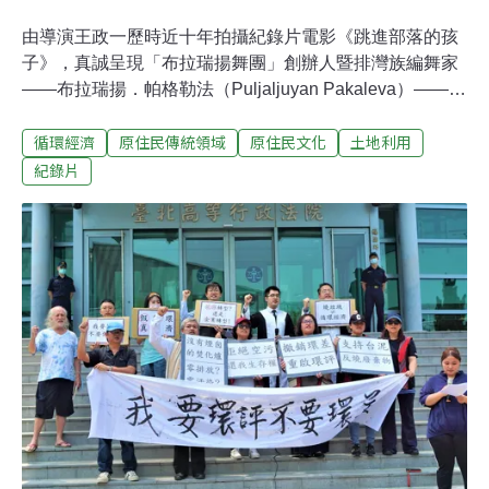
由導演王政一歷時近十年拍攝紀錄片電影《跳進部落的孩
子》，真誠呈現「布拉瑞揚舞團」創辦人暨排灣族編舞家
——布拉瑞揚．帕格勒法（Puljaljuyan Pakaleva）——從
個人追尋到團體成形的生命歷程，也細膩描寫一位原住民
循環經濟
原住民傳統領域
原住民文化
土地利用
藝術家在現代社會中，關於身分認同與文化重建的深刻掙
扎。拍攝初始於2016年，起初只是一次短期的紀錄嘗試，
紀錄片
後來因製作人意識到布拉瑞揚舞團在創作及身體語彙上，
都有其獨特的深度價值，主動提出長期紀錄的構想，導演
王政一與製作團隊才開始長時間投入。由於拍攝初期毫無
經費，僅能依賴少數基金會與委託案的支持，收集到的素
材既瑣碎又不成系統，導致後期剪輯極為艱難。即便如
此，王政一仍堅持保留那些珍貴影像，因為「那是舞團創
立初期，唯一留下來的真實記錄。」直到後來終於申請到
補肋，本片也擴大規模，正式成為一部長片電影。從「吊
車尾」到舞團靈魂——布拉瑞揚的身分覺醒《跳進部落的
孩子》並非一部單純描繪舞蹈