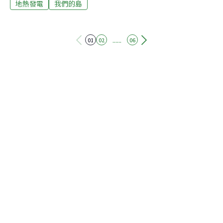
展開放鬆的一天。高品質的溫泉讓銀髮族流連忘返，溫泉
地熱發電
我們的島
業者把這裡經營成另類長照村，有些退休長者乾脆租貨櫃
屋住下，想泡湯可以隨時來泡。溫泉突然抽不到水 業者懷
疑與地熱鑽井有關台東金崙部落有自然的野溪溫泉，日治
......
01
02
06
時期就開始開發溫泉產業。這裡地熱資源豐富，根據工研
院過去的調查估計，金崙溫泉區淺層地熱發電潛能有
48MW，僅次於大屯山和宜蘭清水。2017年開始，地熱業
者陸續前來投資，其中一家電廠在2022年開始發電運轉，
另外有兩家正進行鑽井作業。2022年6月，金崙好幾家溫
泉業者突然抽不到溫泉，懷疑是地熱公司在附近進行鑽井
作業所導致。根據設置在金崙虹橋的地下水