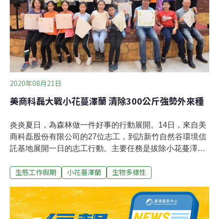
發明金牌獎」雙獎。
2020年08月21日
美商科磊大戰小花蔓澤蘭 清除300公斤強勢外來種
炎炎夏日，為森林做一件好事的行動展開。14日，來自美
商科磊股份有限公司的27位志工，到訪新竹自然谷環境信
託基地展開一日的志工行動。主要任務是拔除小花蔓澤
蘭，講師周昭蕊表示，「小花蔓澤蘭雖然看起來綠綠的很
生態工作假期
小花蔓澤蘭
生物多樣性
可愛，但其實卻有綠癌之稱，這種強勢的外來種常常不用
多久的時間就將森林覆蓋，甚至讓樹木死亡，更可怕的是
每一段落下的枝節，都有機會再長出根來成為新的一株植
物，這也是為什麼我們要移除的原因。」志工們分為三
組，一組來到已被雜草覆蓋的百年炭窯，維護埋沒在草堆