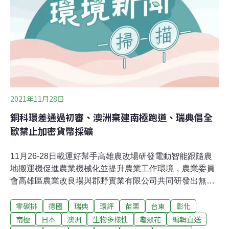
被視為外來入侵種。如何控管外來種入侵風險？ 藥毒所推
四項評估標準「外來植物落地後的生長、生態環境影響及
繁殖速度的差異極大，對農業生產及環境生態造成的衝擊
不同。」農委會農業藥物毒物試驗所昨（28）日召開記者
會，說明邊境植物檢疫實務扮演的角色，助理研究員王智
屏說，外來種是指藉由自然或人為的方式，出現在自
2021年11月28日
銅科環差通過初審、澳洲棄建南極跑道、瑞典倡全
歐禁止加密貨幣採礦
11月26-28日載運好幫手高雄農改場研發電動智能跟隨農
地搬運機促進農業機械化並提升農業工作環境，農業委員
會高雄區農業改良場與郡野實業有限公司共同研發出無人
操控，且可自動跟隨操作人員的「電動智能跟隨農地搬運
零碳排
德國
瑞典
環評
苗栗
台東
彰化
機」，盼能有效減輕農民工作負擔，且能免除傳統農機引
擎排放廢氣與碳排放的困擾，26日在農改場舉行田間作業
南極
日本
澳洲
生物多樣性
龜殼花
編輯直送