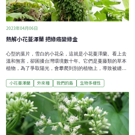
會的陳德鴻，在社六濕地設計階段，就把鹵蕨復育納入思
考。水利處長陳郭正表示，當年一拍即合，這個緣結下十
幾年，希望水利單位也可以對生態盡一點心力
2023年04月06日
熱解小花蔓澤蘭 把綠癌變綠金
心型的葉片，雪白的小花朵，這就是小花蔓澤蘭。看上去
溫和無害，卻困擾台灣環境數十年。它們是蔓藤類的草本
植物，為了爭取陽光，會攀爬到別的植物上，導致被纏繞
的植物無法進行光合作用，缺乏養分而死。這麼強悍的植
小花蔓澤蘭
外來種
我們的島
生物多樣性
物怎麼清除？如果除不完，怎麼辦？除下來的植物體如何
再利用？來自中南美洲的小花蔓澤蘭，在台灣沒有天敵，
廣泛攻占荒廢的農墾地與低海拔近郊，彷彿癌細胞迅速擴
散，因而被稱為「綠癌」。根據林務局統計，小花蔓澤蘭
的危害面積，在2002年高達5萬6848公頃，近年雖然降到
3000多公頃，但全台19個縣市都有。根據國外研究，小花
蔓澤蘭一平方公尺的範圍內，有17萬顆種子，隨風散播，
植株生長速度奇快，還能無性繁殖。因此，清除小花蔓澤