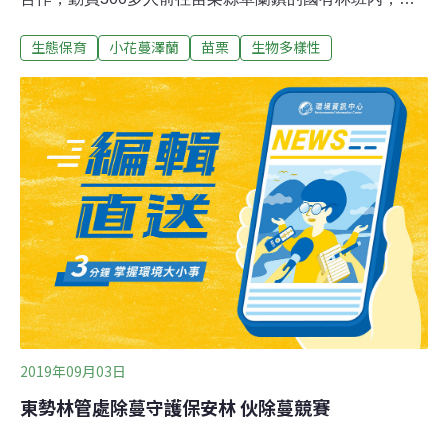
除「惡草」800公斤，同時將以往只能當廢棄物的小花蔓
生態保育
小花蔓澤蘭
苗栗
生物多樣性
澤蘭製作成美觀又實用的手工皂，讓參與的志工們大開眼
界。林務局指出，小花蔓澤蘭原產於熱帶中南美洲，為生
長迅速的多年生攀緣藤本植物，會覆蓋於喬木、灌木或經
濟作物上，使其無法曬到陽光，導致生長衰弱、死亡，嚴
重威脅原生生態系平衡，屬世界級惡性雜草。過去都被當
成廢棄物的小花蔓澤蘭，今年在研究團隊的創新製作下，
推出「遍野 清」品牌，設計一塊塊兼具美觀實用又充滿生
態環保寓意的手工皂，從包裝材料到製作原料都取自小花
蔓澤蘭植株，重新創造其價值。新竹林管處表示，透過此
次活動，不僅讓參與者認識小花蔓澤蘭對生態的危害，同
時也以創新的手工皂設計，讓生態防治與廢物再利用並
進，達成更好的環境保護效果。
2019年09月03日
東勢林管處除蔓守護保安林 伙除蔓競賽