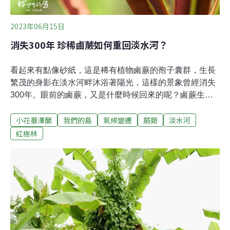
2023年06月15日
消失300年 珍稀鹵蕨如何重回淡水河？
看起來有點像砂紙，這是稀有植物鹵蕨的孢子囊群，生長
繁茂的身影在淡水河畔沐浴著陽光，這樣的景象曾經消失
300年。眼前的鹵蕨，又是什麼時候回來的呢？鹵蕨生長
在北回歸線與南回歸線之間，與紅樹林混生，300多年
小花蔓澤蘭
我們的島
氣候變遷
蕨類
淡水河
前，淡水河就有鹵蕨的紀錄，它們也分布在屏東佳樂水、
台東關山與花蓮羅山的泥火山環境。新生嫩芽像是小小的
紅樹林
問號，鹵蕨是台灣原生的蕨類，植株高度可以達到200公
分。台灣大學生態學與演化生物學研究所副教授郭城孟，
曾在英國看過來自台灣的鹵蕨標本，其中一件就來自淡水
河。為什麼鹵蕨會從淡水河消失？這部分沒有研究資料，
只知道300年前曾經有過。2012年，台北市水利處進行社
六濕地營造工作，計畫將淤積的河灘地，打造成環境教育
場域，當時負責的建築師陳江河向水利處引薦荒野保護協