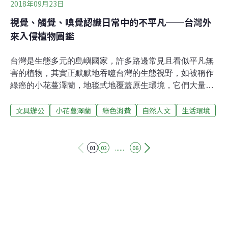
2018年09月23日
視覺、觸覺、嗅覺認識日常中的不平凡──台灣外
來入侵植物圖鑑
台灣是生態多元的島嶼國家，許多路邊常見且看似平凡無
害的植物，其實正默默地吞噬台灣的生態視野，如被稱作
綠癌的小花蔓澤蘭，地毯式地覆蓋原生環境，它們大量繁
殖的特性奪走了許多原生植物生長的空間。紙植團隊感受
文具辦公
小花蔓澤蘭
綠色消費
自然人文
生活環境
到外來種對於台灣本土環境造成的影響，因此他們選擇了
20種在部分地區生長過量的外來植物，重新利用，製成手
抄紙，並搭配植物插圖製成圖鑑，帶領讀者瞭解日常中習
以為常的不平凡。特別的是，紙植走訪台灣多處山區、荒
......
01
02
06
地、水邊及路旁採集過量生長的外來種植物，並將它們拔
除帶回製成手抄紙運用在書籍中，讓讀者在翻書時不只能
獲得知識，也能透過視覺、觸覺及嗅覺了解每一種植物。
像是紙植的外盒是使用絲絨紙包覆，讓讀者可以直接感受
到植物茂密生長的觸感。書中一共介紹20種外來植物並分
為4個章節，分別為路邊常見、水邊常見、景觀植物、山