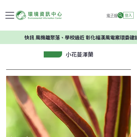
電子報
登入
快訊
風機離聚落、學校過近 彰化福漢風電案環委建議不應開
小花蔓澤蘭