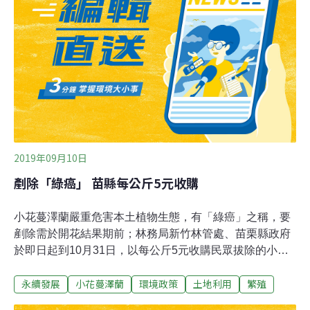
的百年炭窯，另一組則將水池周圍被小花蔓澤蘭覆蓋的道
路整理出來，最後一組則是沿著路邊前進，並同步將路邊
的大花咸豐草一起移除，由於拔下的小花蔓澤蘭若留在當
地，每段都會重新發根成為新的植株，因此還需要將所有
移除的雜草裝袋，最後交由林務局進行後續處理。志工捲
起袖子、戴起手套，各自拿著工具開始行動。講師何京翰
提醒，「這個百年炭窯雖然已經沒有在使用，但裡面常有
2019年09月10日
剷除「綠癌」 苗縣每公斤5元收購
小花蔓澤蘭嚴重危害本土植物生態，有「綠癌」之稱，要
剷除需於開花結果期前；林務局新竹林管處、苗栗縣政府
於即日起到10月31日，以每公斤5元收購民眾拔除的小花
蔓澤蘭，收購上限分別為30公噸、4公噸，邀請大家共同
永續發展
小花蔓澤蘭
環境政策
土地利用
繁殖
為生態盡心力。縣府農業處指出，小花蔓澤蘭，擁有驚人
的繁殖力，無論是無性及有性繁殖力皆高的嚇人；它無性