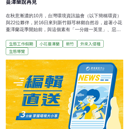
蔓澤蘭說再見
在秋意漸濃的10月，台灣環境資訊協會（以下簡稱環資）
與22位夥伴，於16日來到新竹縣芎林鄉自然谷，趁著小花
蔓澤蘭花季開始前，與這個素有「一分鐘一英里」、惡名
昭彰的強勢外來種，一較臂力高下。除蔓大作戰的戰場從
生態工作假期
小花蔓澤蘭
新竹
外來入侵種
自然谷的芒果樹平台開始，由自然谷工作人員何京翰向志
工夥伴介紹小花蔓澤蘭的特色，除了其生長速度極快之
生態導覽
外，匍匐莖節上的節間還能長出不定根，再加上種子細小
輕盈的特色（每平方公尺會有約17萬顆種子），急需夥伴
於10月至11月開花前，盡可能地抑制小花蔓澤蘭擴散。偏
好潮濕且光照充足生長環境的小花蔓澤蘭，常常在攀附的
過程中，與其他藤蔓植物糾結在一塊。有些植物葉形看起
來像極了小花蔓澤蘭，不易辨認。拔除小花蔓澤蘭的過程
中，常可聽見此起彼落的：「這個是小花蔓澤蘭嗎？」、
「這個看起來不太像是小花蔓澤蘭。」或是夥伴盯著手中
已經拔除的藤蔓植物咕噥：「嗯，這個應該不是小花蔓澤
蘭。」但在自然谷講師周昭蕊悉心解釋下，志