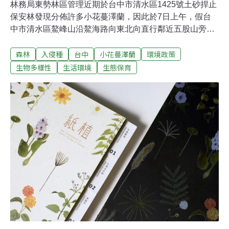
林務局東勢林區管理近期於台中市清水區1425號土砂捍止
保安林發現分佈許多小花蔓澤蘭，因此於7日上午，假台
中市清水區鰲峰山沿鰲海路向東北向直行鄰近五股山旁辦
理「齊除蔓•全民讚─108年度小花蔓澤蘭啟動日活動」。
森林
入侵種
台中
小花蔓澤蘭
環境政策
東勢林管處指出，該地點位於清水區鰲峰山公園烤肉區北
側2公里處、大楊自行車道往吳厝二街方向，為強化小花
生物多樣性
生活環境
生態保育
蔓澤蘭防治及移除的觀念，並鼓勵民眾實際參與防治工
作；當天將舉辦「除蔓競賽」，拔蔓最多的團體，可獲得
正隆股份有限公司后里分公司贊助的「蒲公英抽取式衛生
紙」。小花蔓澤蘭常藉由莖蔓攀附纏繞原生植物，遮蔽陽
光，使原生植物無法行光合作用而死亡，有「植物殺手」
及「綠癌」之稱，為有效防除小花蔓澤蘭入侵，花期自10
月至翌年2月，每年需在開花期來臨之前，進行防治工
作。東勢林區管理處蕭處長崇仁呼籲民眾，若在居家附近
發現小花蔓澤蘭蹤跡，務必連根拔起裝入塑膠袋內，送至
現場以每公斤5元的價格收購小花蔓澤蘭；歡迎民