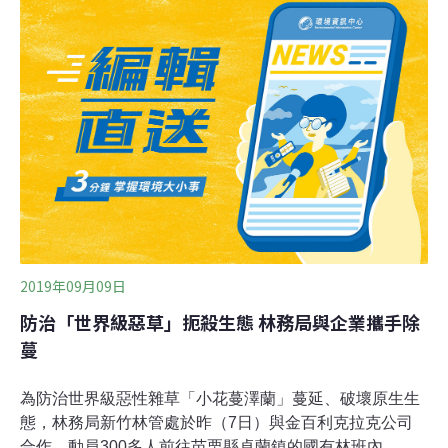
繁殖的方式只要是一片葉子或蔓莖接觸土壤的每個節都可
再長成一株植株。有性繁殖更是厲害，每年10月至翌年2
月的開花結果期，每平方公尺可有17萬個種子，一到結果
期小花蔓澤蘭的種子如雪片般的陣陣飄來。縣府農業處表
示，因此小花蔓澤蘭最佳剷除時期為開花結果前，林務局
也選定每年9月第一個星期六為「小花蔓澤蘭防治日」，
希望全民動手除蔓。縣府今年小花蔓澤蘭以每公斤5元進
行收購，收購數量4公噸為上限，額滿不再收購，拔除之
小花蔓澤蘭植物體，請繳交至造橋鄉公所、獅潭鄉公所辦
理收購事宜，收購期間為即日起至10月31
2019年09月09日
防治「世界級惡草」扼殺生態 林務局與企業攜手除
蔓
為防治世界級惡性雜草「小花蔓澤蘭」蔓延、破壞原生生
態，林務局新竹林管處於昨（7日）與金百利克拉克公司
合作，動員300多人前往苗栗縣卓蘭鎮的國有林班內，剷