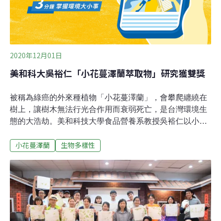
2020年12月01日
美和科大吳裕仁「小花蔓澤蘭萃取物」研究獲雙獎
被稱為綠癌的外來種植物「小花蔓澤蘭」，會攀爬纏繞在
樹上，讓樹木無法行光合作用而衰弱死亡，是台灣環境生
態的大浩劫。美和科技大學食品營養系教授吳裕仁以小花
蔓澤蘭萃取物開發美容品，今年獲得國際雙料獎項。林務
小花蔓澤蘭
生物多樣性
局每年編列大筆預算防治小花蔓澤蘭，至今仍無法根除，
吳裕仁因此突發奇想，帶著團隊研究，意外發現其萃取物
有絕佳修復及抗發炎效果，便開發多項美容產品，萃取的
餘物也能轉變成肥分，成功將綠癌變成綠金，兼顧經濟與
環保。吳裕仁以研究成果「小花蔓澤蘭萃取物用途」參
賽，獲得「2020第十六屆IIP－國際傑出發明家學術國光獎
章」及「2020 第十一屆IIIC國際創新發明競賽－國際創新