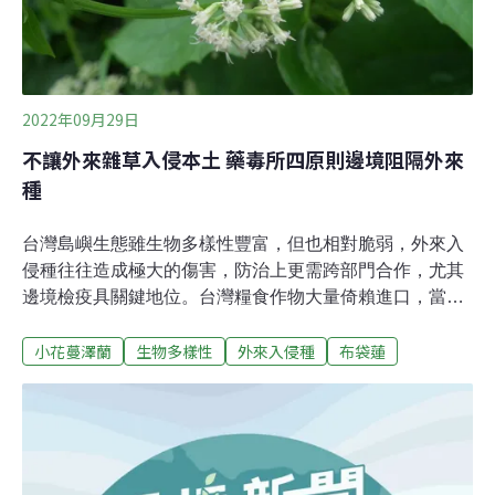
蘭務必連根拔起。趕在10月開花前，林務局將8到9月訂為
防治月，為鼓勵民眾參加除蔓，以每公斤5元的價格，整
年收購。為了加速清除，有些縣市政府會加碼，以花蓮縣
為例，每公斤加碼3元，南投縣則
2022年09月29日
不讓外來雜草入侵本土 藥毒所四原則邊境阻隔外來
種
台灣島嶼生態雖生物多樣性豐富，但也相對脆弱，外來入
侵種往往造成極大的傷害，防治上更需跨部門合作，尤其
邊境檢疫具關鍵地位。台灣糧食作物大量倚賴進口，當邊
境檢疫人員發現輸入糧食作物中，多了不該有或陌生的種
小花蔓澤蘭
生物多樣性
外來入侵種
布袋蓮
子，就要交給農委會農業藥物毒物試驗所進行鑑識，一旦
發現是入侵植物，按照規定依比例退運或銷毀。外來種植
物比如小花蔓澤蘭，攀爬能力奇佳，繁殖力強又缺乏天敵
抑制，對野地原生植物造成極大的威脅；水塘中整片的布
袋蓮看似綠意盎然，卻會阻塞河道、濕地陸化。這類外來
植物由於影響原生物種及生態系減退，甚至影響產業，而