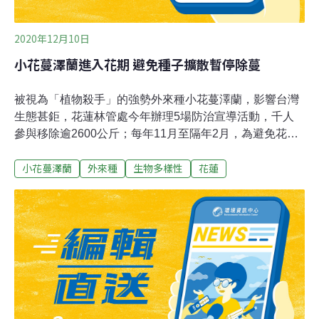
2020年12月10日
小花蔓澤蘭進入花期 避免種子擴散暫停除蔓
被視為「植物殺手」的強勢外來種小花蔓澤蘭，影響台灣
生態甚鉅，花蓮林管處今年辦理5場防治宣導活動，千人
參與移除逾2600公斤；每年11月至隔年2月，為避免花粉
及種子擴散，暫停除蔓。小花蔓澤蘭的蔓延速度驚人，花
小花蔓澤蘭
外來種
生物多樣性
花蓮
蓮縣西側中央山脈低海拔地區均可見小花蔓澤蘭遍布。有
民眾擔憂若不及時處理將一發不可收拾，嚴重危害其他植
物生長。林務局花蓮林區管理處表示，已委託國立屏東科
技大學以遙控無人機於小花蔓澤蘭花期拍攝，盤點小花蔓
澤蘭分布位置及面積，彙整分析小花蔓澤蘭分布熱點，劃
設分工網絡，整合公部門資源與各機關共同推動小花蔓澤
蘭防治工作，希望能更有效率地執行防除作業。