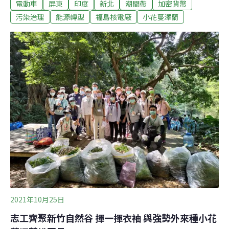
示範觀摩會，農民朋友對於能「自動跟隨」都感到新奇。
電動車
屏東
印度
新北
潮間帶
加密貨幣
（聯合報報導）小琉球潮間帶生物大量死亡 屏府：限制遊
污染治理
能源轉型
福島核電廠
小花蔓澤蘭
客人數與踩踏範圍在氣候變遷及小琉球觀光迅速發展下，
小琉球潮間帶生物大量死亡，屏東縣政府表示，縣府積極
面對以取得觀光發展與生態保育的平衡，以限制遊客人
數、踩踏範圍等措施管理。縣府表示，未來將持續向中央
研提常年性計畫以支持科學調查，並依調查成果研擬可行
方案，包括加強對敏感生物的調查、保育及復育、評估劃
設核心保育區、實施潮間帶輪休等，並視生態狀況適時調
降進入人數或關閉休養。（中央社報導）
2021年10月25日
志工齊聚新竹自然谷 揮一揮衣袖 與強勢外來種小花