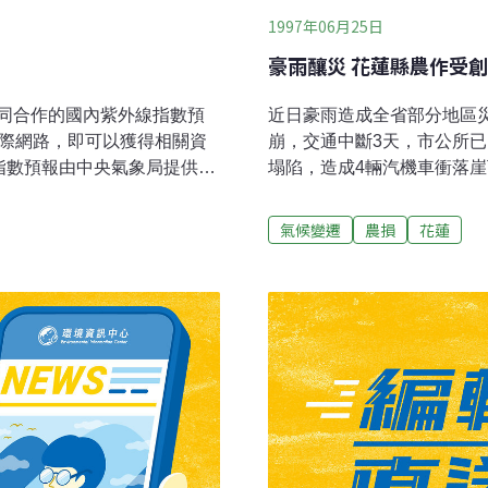
1997年06月25日
豪雨釀災 花蓮縣農作受創
同合作的國內紫外線指數預
近日豪雨造成全省部分地區
網際網路，即可以獲得相關資
崩，交通中斷3天，市公所
。 紫外線指數預報由中央氣象局提供監
塌陷，造成4輛汽機車衝落
環保署提供經費支持。環境
中。而竹山往鹿谷的延溪公
網際網路取得紫外線預報指數
斷，有500名遊客被困在東
氣候變遷
農損
花蓮
局長謝信良出席記者會。蔡
後坪二部落對外交通中斷，
教材。謝信良說，中央氣象
為孤島，400餘名村民孤立
氣象預報體系。紫外線指數
恢復人車通行。花蓮須美基
於低量級，5至6屬於中量級，7
民於大水消退後，在國軍的
曬紫外線可能罹患白內障以及
災，全境有300多公頃水稻
會表示，花蓮境內農業損失已
緊急救助。