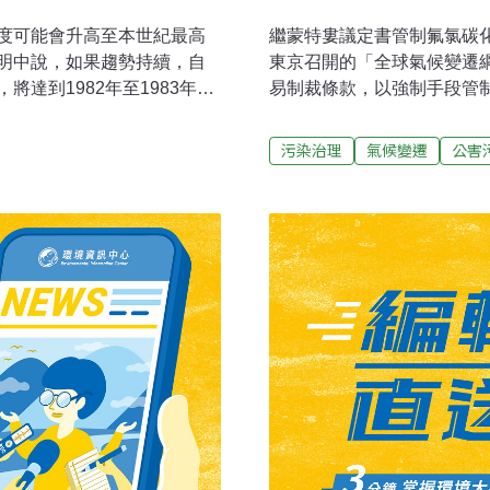
度可能會升高至本世紀最高
繼蒙特婁議定書管制氟氯碳
明中說，如果趨勢持續，自
東京召開的「全球氣候變遷
達到1982年至1983年創
易制裁條款，以強制手段管
億美元的損失。聲明又說，某
候變遷綱要公約，主要是希
，這種情形很不 尋常。海洋
放量，以避免臭氧層快速遭
污染治理
氣候變遷
公害
就會嚴重影響天氣型態。目
業部門，除石化、鋼鐵等工
983年更嚴重，不過，事先預警
門，都在列管之列。比蒙特
廣。令經貿部門擔心的是，
少已順 利爭取到觀察員的
對國內產業 的衝擊，但對
氣候變遷綱要公約」，由於
正式會員國，就連觀察員身
全球氣候變遷綱要公