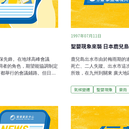
1997年07月11日
聖嬰現象來襲 日本鹿兒
保先鋒。在地球高峰會議
鹿兒島出水市由於梅雨期的連
試扮演協調者的角色，期望能協調制定
死亡、二人失蹤。出水市這
在京都舉行的會議鋪路。但日本
所致，在九州到關東 廣大
目標為在 2010 年，二氧
氣象廳不斷發出警報。出水
。美國，排放的二氧化碳是全世
47人連家全遭砂石流沖走，
氣候變遷
聖嬰現象
豪雨
化碳排放減少的特定目標。日
19具屍體，有二人下 落不
二氧化碳的排放量較 1990
至今晚7點因為天色已暗而
外，日本環保人士還指出其
列島，其中又以九州南部受害
的核子政策曾嘗試掩瞞在3月份
會出現總雨量超過1000厘
2. 日本南方的稀有珊瑚礁面臨
州、中國、四國九縣曾因「
 島興建機場。 3. 1
匹敵93年的豪雨，因此日本