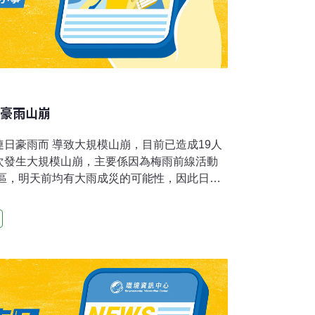
島豪雨山崩
日豪雨而 導致大規模山崩，目前已造成19人
次發生大規模山崩，主要係因為梅雨前線活動
地區，明天前均有大雨成災的可能性，因此日本
市發生山崩地區為該市針原集落，一共有16戶
警方及自衛隊等共出動200人搶救，目前發現
明，其餘26人獲救，其中14人受傷送醫院治療，
中止搜救工作。來自東海的濕氣流今天侵襲日本
最烈，從10日至11日九州南部有些地方可能
米，即達半年份的降 雨量；過去九三年日本九
八月豪雨」而導致78人死亡，而這次豪雨可以
氣象廳呼籲嚴加戒備。