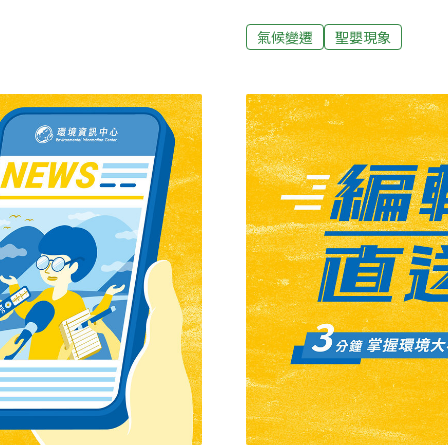
次 颱風。菲國1990至92
出警告指出 ，今年的聖嬰
失，損失金額達1億5800萬
全球上百億美元 的氣象災
氣候變遷
聖嬰現象
出現在年底，而是從三月份
地球溫室效應，使得聖嬰現
現象，也曾有過從三月份開始
提早出現，是否與溫室效應
偏多，中央氣象局在分析原
關，但是就統計相關性來看
1972年相當的類似，因為
海水溫度才開