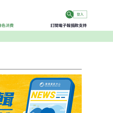
登入
綠色消費
訂閱電子報
捐款支持