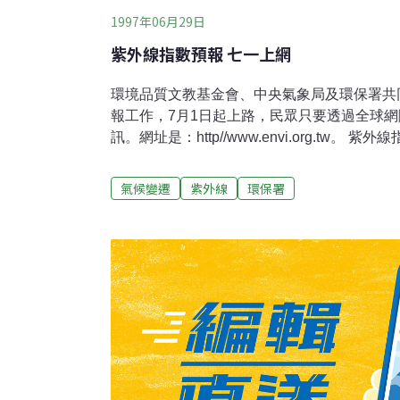
1997年06月29日
紫外線指數預報 七一上網
環境品質文教基金會、中央氣象局及環保署共
報工作，7月1日起上路，民眾只要透過全球
訊。網址是：http//www.envi.org.tw
測資料，台大全球變遷中心進行分析與預報，
品質文教基金會28日舉行記者會，公布全球
氣候變遷
紫外線
環保署
的網址資訊，環保署署長蔡勳雄、中央氣象局
勳雄強調，未來環保署將紫外線防護編入環保
局在未來將接手紫外線預報工作，並納入國家
共計分0至15級，0至2屬於微量級，3至4屬
至9屬於過量級，10以上屬於危險級。過度曝
皮膚癌等相關疾病。