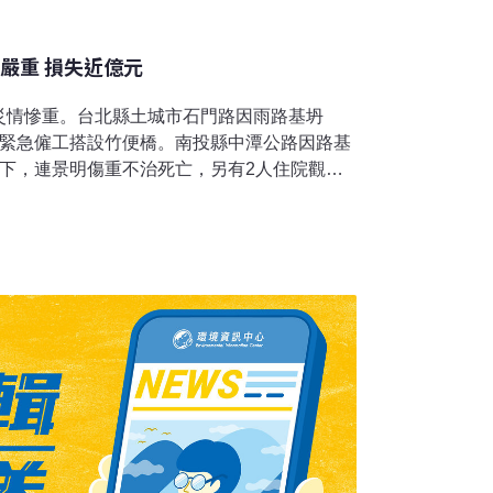
嚴重 損失近億元
災情慘重。台北縣土城市石門路因雨路基坍
已緊急僱工搭設竹便橋。南投縣中潭公路因路基
崖下，連景明傷重不治死亡，另有2人住院觀察
路及信義鄉東埔溫泉區的連絡道路也因雨中
埔。嘉義縣山區因豪雨，造成豐山村和太和村社
其中豐山村乾坑溪更引發土石流，使豐山村淪
待援。雲林縣草嶺山區因雨交通中斷，搶修勉強
溪因雨氾濫成災，秀林鄉佳民村盡成澤國，居
協助下忙著整理家園。東部的花蓮縣也豪雨成
倒伏，飼料玉米、原料甘蔗、西瓜均受創。農委
達9339萬元，農政單位將給予紓困貸款進行