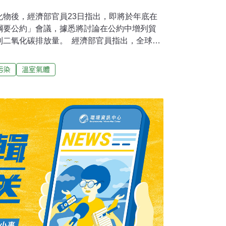
化物後，經濟部官員23日指出，即將於年底在
綱要公約」會議，據悉將討論在公約中增列貿
制二氧化碳排放量。 經濟部官員指出，全球氣
望透過該公約的約束， 管制全球二氧化碳的排
破壞，而涉及未來將列管二 氧化碳排放量的產
污染
溫室氣體
業部門外，還包括汽車運輸、農 業及電力部
婁議定書僅管制氟氯碳化物產業項目更寬、更
蒙特婁議定書在經過我方過去的多方努力，至
身分，可以在蒙特婁議定書中表達意見，以降低
於目前全球已有一百餘個國家簽署生效的「全球
一個中國的政治因素，我國迄今不僅無法成為
分，迄今也無法爭取到。經貿官員指出，根據