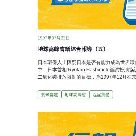
1997年07月23日
地球高峰會議綜合報導（五）
日本環保人士懷疑日本是否有能力成為世界環
中，日本首相 Ryutaro Hashimoto嘗
二氧化碳排放限制的目標，為1997年12月
並未提出其設定的二氧化碳排放目標。歐盟設定的
化碳的排放是 1990 年排放值的85% 以下
氣候變遷
地球高峰會
溫室氣體
界總量的1/4，且拒絕歐盟的要求，訂定二氧
本的二氧化碳排放是全世界的5%，在 1993 年
年增加。除了沒有設定二氧化碳排放減少標準
他日本重視經濟而忽視環保的例子：1. 日本
的 Tokaimura核燃料再處裡廠事件的真相。 
毀滅，因為日本政府計畫在東海的Ishikagijima