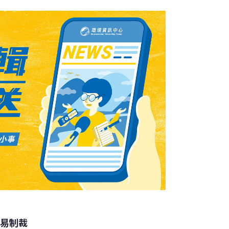
鎮二寮，岡林與新化大坑里之間連絡道路，土
緊急搶修。玉南公路甫完成拓寬，豪雨卻造成
單線通車。岡山鎮共有百米里、劉厝里、為隨
最為嚴重，最深處幾達一個人深。9日清晨，高
，並分送食物和救濟品。屏東縣東港鎮市區處
最為嚴重。
貿易制裁