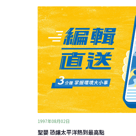
海水正常供應。核一廠就因為入水口進水泵室
進海水供應電廠運轉所需的冷卻用水，為避免
惡化，引發跳機，核一廠兩部機組同時被迫降
工緊急動員，在入水口清除垃圾，但舊有垃圾
海浪湧入。在核二廠部分，因為廠方在颱風來
積垃圾，並作好防範措施，問題較為輕微。
1997年08月02日
聖嬰 恐讓太平洋熱到最高點