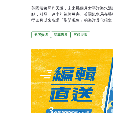
英國氣象局昨天說，未來幾個月太平洋海水溫
點，引發一連串的氣候災害。英國氣象局在聲
從四月以來所謂「聖嬰現象」的海洋暖化現象，將
下的高溫紀錄，那次紀錄引起的天災造成250
些地方的溫度比正常氣溫高了攝氏五度或六度
氣候變遷
聖嬰現象
氣候災害
溫度對氣候條件有重大影響，少許度數的變化
前尚難斷言今年的聖嬰現象是否會比1982/1
將可多作準備，把損害降至最低。