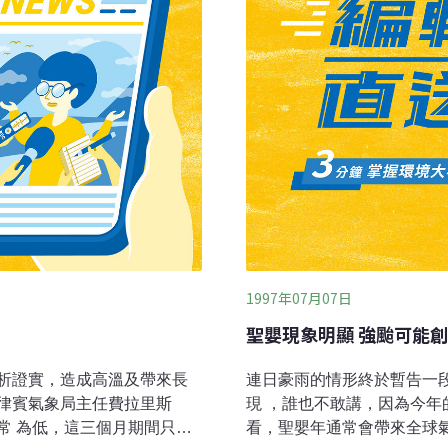
1997年07月07日
聖嬰現象明顯 強颱可能
析證實，造成高溫及帶來長
連日豪雨的情形終於暫告一
律賓氣象局主任費拉里斯
現 ，誰也不敢講，因為今
常 為低，這三個月期間只經
看，聖嬰年通常會帶來全球