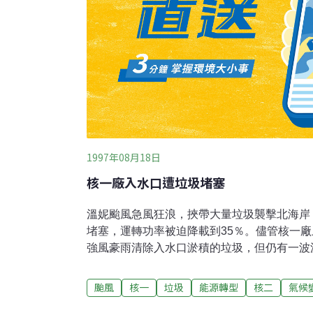
1997年08月18日
核一廠入水口遭垃圾堵塞
溫妮颱風急風狂浪，挾帶大量垃圾襲擊北海岸
堵塞，運轉功率被迫降載到35％。儘管核一
強風豪雨清除入水口淤積的垃圾，但仍有一波
溫妮颱風暴風圈直撲台灣北部，位於台北縣石
當其衝。原子能委員會核能管制處處長黃慶東
颱風
核一
垃圾
能源轉型
核二
氣候
的影響並不大，反而是隨著風雨漂來的大量垃