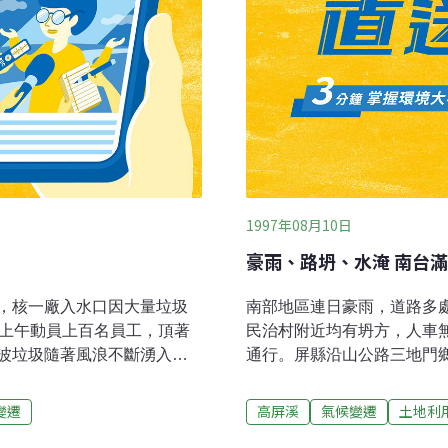
1997年08月10日
豪雨、路坍、水淹 南台
，核一廠入水口因大量垃圾
南部地區連日豪雨，道路多
廠上午動員上百名員工，頂著
民治村附近均有坍方，人車
波垃圾隨著風浪不斷湧入。
通行。屏縣沿山公路三地門
門、萬里的核一、二廠也首
路新埤大橋，中間車道橋面下
表示，這次颱風來襲，風雨
縣府及省水利處人員到場了
變遷
高屏溪
氣候變遷
土地利
圾，嚴重影響核能電廠冷卻
砂石影響。高屏溪水位不斷