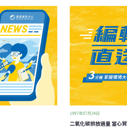
湧進大量垃圾而堵塞，吸不
輛通行衍生意外。台南縣左
冷卻水不足，導致冷凝真空
石不斷坍方，左鎮鄉公所已
載到35％。電廠內待命的員
玉井段大片路面坍陷，只能
尚未清完，還不斷有垃圾隨
里和嘉興里淹水，以嘉興里
襲前，已事先清除入水口淤
雄縣長余政憲前往災區巡視
處積水，以興東里附近農田
1997年07月24日
二氧化碳排放過量 當心