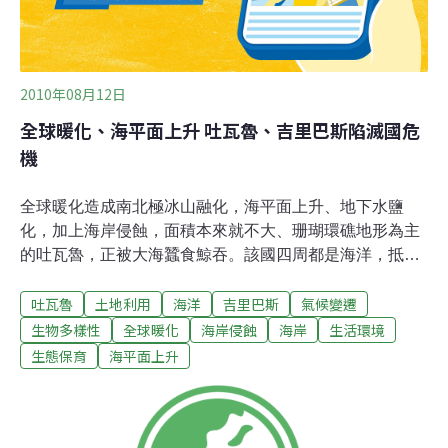
2010年08月12日
全球暖化、海平面上升 吐瓦魯、吉里巴斯陷滅國危
機
全球暖化造成南北極冰山融化，海平面上升、地下水鹽
化，加上海岸侵蝕，面積本來就不大、珊瑚環礁地形為主
的吐瓦魯，正被大海蠶食鯨吞。該國四周都是海洋，抵抗
氣候變遷的能力尤其脆弱，但諷刺的是他們是非常傳統的
吐瓦魯
土地利用
海洋
吉里巴斯
氣候變遷
漁業國家，沒有任何一個工廠在，所以他們的碳排放幾乎
是零，結果卻面臨這樣的命運。吉里巴斯的熱帶草裙舞，
生物多樣性
全球暖化
海岸侵蝕
海岸
生活環境
展現了大洋洲的奔放熱情，但是該國同樣有著被海水澆熄
生態保育
海平面上升
的潛在危機。在淺到不能再淺的海岸，人都已經站在海中
央了，膝蓋以上還是乾的，由於最高點只有海拔2公尺，
平均寬度僅450公尺，因此隨便一個浪頭都會造成威脅。
吉里巴斯總統湯安諾悲觀的說，對於喪國之日，我們要有