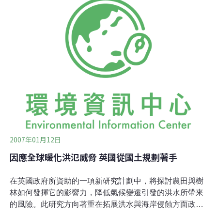
指出，2006年為中國海洋災害的重災年，共發生風暴潮、
海浪、海冰、赤潮和海嘯等災害性海洋過程179次，與上
年基本持平。公報顯示，2003年～2006年，中國沿海海平
面變化呈起伏上升趨勢，上升速率仍高於全球平均值（為
2.5毫米/年），並且加重了風暴潮、海岸侵蝕、鹹潮入侵
等海洋災害，不同程度地影響了沿海地區社會經濟發展，
威脅人民生命財產安全。
2007年01月12日
因應全球暖化洪氾威脅 英國從國土規劃著手
在英國政府所資助的一項新研究計劃中，將探討農田與樹
林如何發揮它的影響力，降低氣候變遷引發的洪水所帶來
的風險。此研究方向著重在拓展洪水與海岸侵蝕方面政策
的範圍。「我們無法掩藏氣候變遷的結果，」氣候環境變