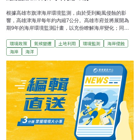
根據高雄市旗津海岸環境監測，由於受到颱風侵蝕的影
響，高雄津海岸每年約內縮7公分。高雄市府並將展開為
期9年的海岸環境監測計畫，以充份瞭解海岸變化；同時
在7、8月加強監測記錄，以便和去年颱風季進行比對，作
環境政策
氣候變遷
土地利用
環境監測
海岸侵蝕
為海岸復育及維護參考。水工處處長彭振聲說，雖然情況
不嚴重，但初步已建議在侵蝕較為明顯的旗津壘球場，在
海岸
海洋
距海岸50米處，興建250米離岸淺堤，以為保護。同時市
府所委託的研究單位，在7、8月，也會針對颱風前後，有
關底質的含顆粒度，成份，有機質，重金屬；和漂砂的速
率，方向；海水水質的水溫，溶氧，大腸桿菌等等；以及
海域生態，監測記錄。以便和去年颱風季進行比對，瞭解
旗津海岸的變化，規畫海岸復育及維護工程。