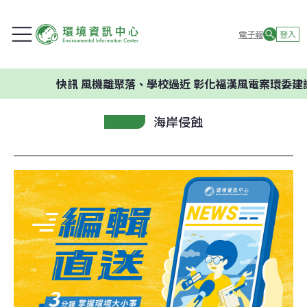
電子報
登入
快訊
風機離聚落、學校過近 彰化福漢風電案環委建議不應
海岸侵蝕