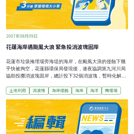
2007年08月09日
花蓮海岸遇颱風大浪 緊急投消波塊固岸
花蓮市垃圾掩埋場旁海堤的海岸，在颱風大浪的侵蝕下幾
乎快被掏空，花蓮縣環保局發現後，連夜協調第九河川局
協助投擲消波塊固岸，總計投下32個消波塊，暫時化解垃
圾掩埋場崩塌的危機，但為有效保護海岸，環保局將爭取
土地利用
消波塊
海岸侵蝕
海岸
海洋
掩埋場
再投入更多的消波塊。緊鄰海岸的花蓮市垃圾掩埋場，距
離海岸高潮線原本約有20多公尺，但近年來受到太平洋海
浪的侵蝕，海岸線不斷往陸地後退，而這幾天在颱風大浪
的衝擊下，海岸遭大浪掏空的情形更加嚴重，導致垃圾掩
埋場距離高潮線已不到7公尺。花蓮縣環保局長戴文堅表
示，初步投擲後已暫時化解危機，但預估約需50個消波塊
才能有效保護海岸，環保局將再與第九河川局協調支援。