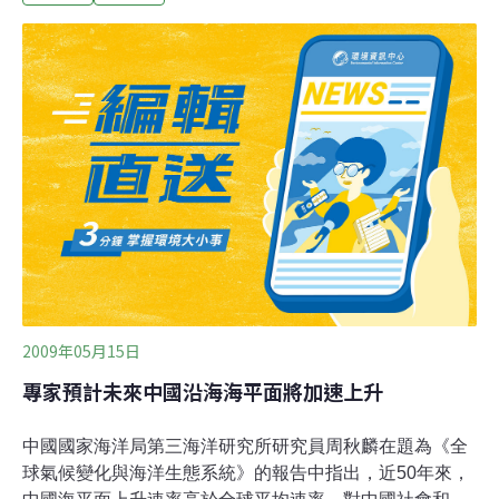
任何公共工程都能在資訊公開與充分討論後再施工，以免
造成遺憾。1月中，都蘭部落「拉贛駿」階層的青年無意
間發現大量預製的消波塊堆置在都蘭鼻，驚訝之餘馬上回
部落告知其他人。「這是什麼樣的工程？為什麼要做這個
工程？做了以後會造成什麼影響？」……種種疑惑令人聯
想到幾年前喧騰一時的都蘭鼻BOT案，在當激起部分居民
的環保意識，認為面對脆弱的人文及自然地景，不應該貿
然介入改變。不過，經初步了解，工程早在3年前就由鄉
民代表提案，以阻止都蘭鼻易崩塌的區塊繼續受到侵蝕為
由，用消波塊包圍海岸線來減低侵蝕的速
2009年05月15日
專家預計未來中國沿海海平面將加速上升
中國國家海洋局第三海洋研究所研究員周秋麟在題為《全
球氣候變化與海洋生態系統》的報告中指出，近50年來，