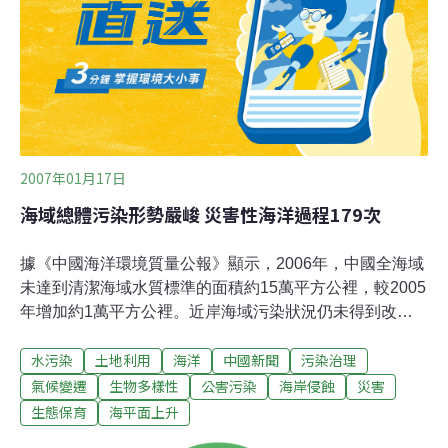
2007年01月17日
海域總體污染形勢嚴峻 災害性海洋過程179次
據《中國海洋環境質量公報》顯示，2006年，中國全海域
未達到清潔海域水質標準的面積約15萬平方公裡，較2005
年增加約1萬平方公裡。近岸海域污染狀況仍未得到改
善，其主要分佈在遼東灣、渤海灣、長江口、杭州灣、江
水污染
土地利用
海洋
中國新聞
污染治理
蘇近岸、珠江口和部分大中城市近岸局部水域。其中，無
機氮、活性磷酸鹽和石油成為近岸海域主要污染物。渤海
氣候變遷
生物多樣性
公害污染
海岸侵蝕
災害
未達清潔水質標準面積佔全海域的26%～41%，仍高居四
生態保育
海平面上升
大海區之首。此次同時發布的《中國海洋災害公報》明確