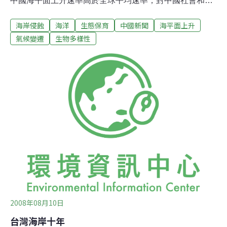
中國海平面上升速率高於全球平均速率，對中國社會和經
濟造成了嚴重危害。他預測，2030年中國沿海海平面將上
海岸侵蝕
海洋
生態保育
中國新聞
海平面上升
升約10至40公分，2050年將上升約30至60公分，2100年
將上升約40至90公分。周秋麟介紹說，海平面上升導致風
氣候變遷
生物多樣性
暴潮災害頻繁發生。廣東沿海遭受強風暴潮影響的頻率最
近10年比以前增加了1.5倍，長江三角洲地區增加了2.5倍
以上。海平面上升還導致海岸侵蝕加劇。他說「這些侵蝕
造成了當地鄉村遷移、海岸工程損毀、房屋坍塌、防護林
帶消失等危害。」隨著海平面的升高，海岸工程防護標準
被迫提高。中國20世紀按照百年一遇設計的防潮工程，已
經無法抵禦天文大潮的影響。據介紹，海平面上升還帶來
了土壤鹽漬化、海水入侵、淡水資源遭受污染等一系列問
題。周秋麟提供的資料顯示，環渤海區域的山東、河北、
天津沿海從70年
2008年08月10日
台灣海岸十年