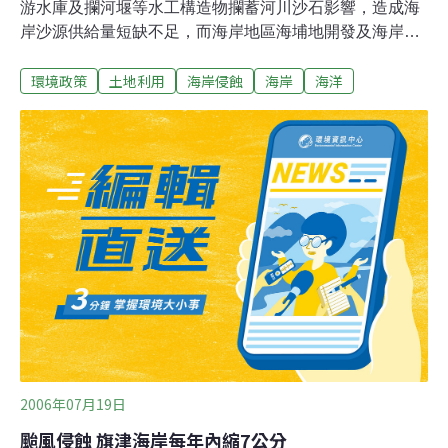
游水庫及攔河堰等水工構造物攔蓄河川沙石影響，造成海
岸沙源供給量短缺不足，而海岸地區海埔地開發及海岸結
構物的興建，也改變近岸潮波流特性及海岸漂沙平衡機
環境政策
土地利用
海岸侵蝕
海岸
海洋
制，導致西南地區海岸多已呈現侵蝕現象。台南縣海岸線
全長約40公里，其中以七股潟湖北段青山港汕海岸線內移
近7百公尺最嚴重，為了搶救沿海陸地，台南縣府甫成立
的水利局近期將辦理沙洲保護計畫工程發包，以編籬定沙
等方式，阻止海水繼續向陸地入侵，把將軍溪及七股大寮
排水疏濬清除的淤沙，填在沙洲上，預計填高3.5公尺，然
後在上面架圍籬，利用東北季風挾帶風飛沙流洩而下堆
置，預計堆高1.5公尺。
2006年07月19日
颱風侵蝕 旗津海岸每年內縮7公分