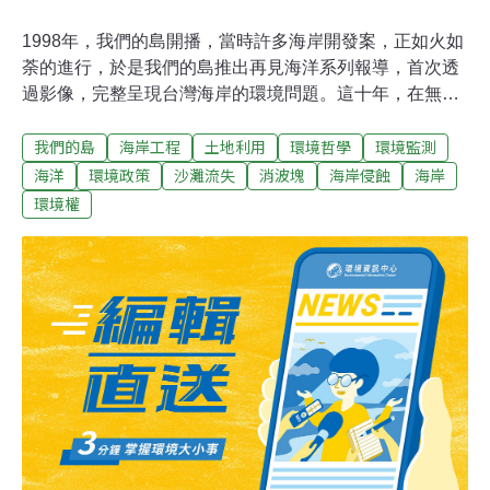
1998年，我們的島開播，當時許多海岸開發案，正如火如
荼的進行，於是我們的島推出再見海洋系列報導，首次透
過影像，完整呈現台灣海岸的環境問題。這十年，在無數
次的潮起潮落之間，台灣的海岸又產生了哪些改變呢？重
我們的島
海岸工程
土地利用
環境哲學
環境監測
返我們的島，希望回顧歷史，找出海岸的未來。拿著十年
前的紀錄，我們從淡水河口出發，環繞台灣海岸線一圈，
海洋
環境政策
沙灘流失
消波塊
海岸侵蝕
海岸
沿途觀察比對幾個因為海岸工程，而導致海岸地形與生態
環境權
變遷的故事。 首先來到淡水河出海口的南岸八里，很多人
會來八里吹海風、喝咖啡、騎腳踏車，但是較少人會注意
到在河口邊，有一個傳統的漁村聚落──挖仔尾，挖仔尾可
說是大台北地區少數僅存，風頭水尾的小漁村，許多居民
靠著耙文蛤來養家活口。第一次看到漁民在潮間帶耙文蛤
的身影，對比背後的高樓華廈，就像是一幅台灣現代版的
米勒名畫「拾穗」，在城市高度發展的過程中，台灣首善
之區的角落，還有一群老漁民依賴海洋的賜與，簡單的維
持生活所需。