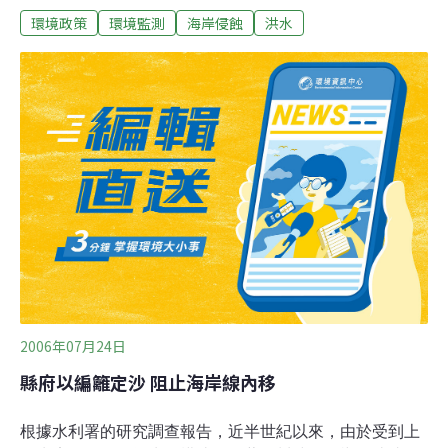
環境政策
環境監測
海岸侵蝕
洪水
遷部長皮爾遜（Ian Pearson）表示，他於9日發表資助6項
試驗性計劃。「當我們考慮到海平面更高和暴風雨強度更
大的可能性時，就必須開始以不同角度思考如何處理洪水
和海岸侵蝕的問題。」這個策略的目的是透過多種反映出
國家和地方重點的方法，來管理風險，這些方法把對人類
和其財產威脅的減輕，與大環境、社會與經濟的利益加以
結合。皮爾遜表示，未來將有150萬英鎊（290萬美元）作
為3年裡的6項試驗計劃資金。這6項試驗研究是︰1.永續海
岸土地管理合作方法。這個試驗的目標是，藉由提供土地
所有人在適應永續海岸管理政策和氣候變化時所需的工
具，推展埃塞克斯郡海岸土地管理的變更。2.未來洪泛區
農地化。這將在經濟上和環
2006年07月24日
縣府以編籬定沙 阻止海岸線內移
根據水利署的研究調查報告，近半世紀以來，由於受到上