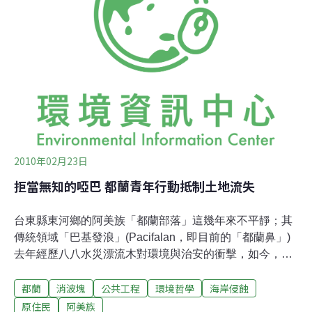
心理準備。從前旱季雨季分明，現在雨水減少、旱季拉
長，海平面以難以察覺的速度上升，專家預估，5、60年
後，吉里巴斯將消失在地圖上。面臨滅頂危機，吐瓦魯、
吉里巴斯被迫考慮舉國遷移，也頻頻向鄰國澳洲、紐西蘭
要求提高移民名額，湯安諾說，如果有一些高海拔的太平
2010年02月23日
拒當無知的啞巴 都蘭青年行動抵制土地流失
台東縣東河鄉的阿美族「都蘭部落」這幾年來不平靜；其
傳統領域「巴基發浪」(Pacifalan，即目前的「都蘭鼻」)
去年經歷八八水災漂流木對環境與治安的衝擊，如今，漂
流木雖然已自海岸清除，消波塊卻接著到來。一項由水利
都蘭
消波塊
公共工程
環境哲學
海岸侵蝕
署第八河川局發包的「台東縣都蘭海岸段環境改善工程」
正悄悄進行，並引起部落青年關心與討論聲浪，他們希望
原住民
阿美族