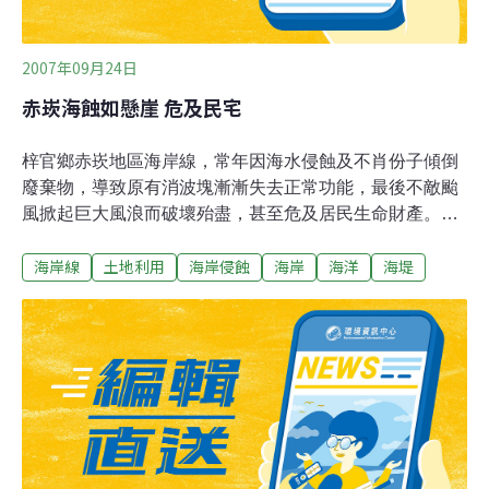
2007年09月24日
赤崁海蝕如懸崖 危及民宅
梓官鄉赤崁地區海岸線，常年因海水侵蝕及不肖份子傾倒
廢棄物，導致原有消波塊漸漸失去正常功能，最後不敵颱
風掀起巨大風浪而破壞殆盡，甚至危及居民生命財產。最
近有民眾發現，北面一段長約100公尺的堤岸，已出現大
海岸線
土地利用
海岸侵蝕
海岸
海洋
海堤
量土石崩塌毀壞的情況，造成原本的海岸線往內縮減，側
面宛如一處懸崖峭壁。並且，緊鄰土石崩落地點的民宅目
前也面臨「走山」危機，住戶生命財產安全飽受威脅。就
在梓官鄉公所盡力爭取經費興建赤崁海堤步道，希望能重
新賦予漁村新生命，同時帶動地方商機繁榮時，這起事件
又讓海蝕議題再度浮上檯面。