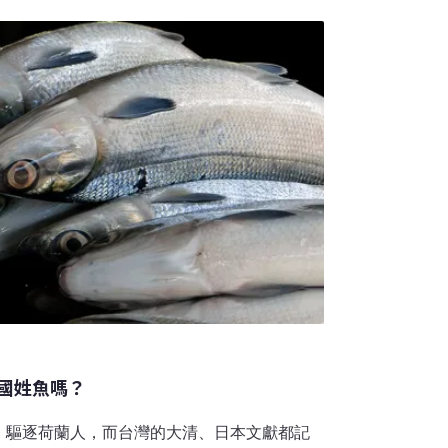
日大辭典》（1931年）則有「花枝」詞條，
國姓魚嗎？
、驅逐荷蘭人，而台灣的大清、日本文獻都記