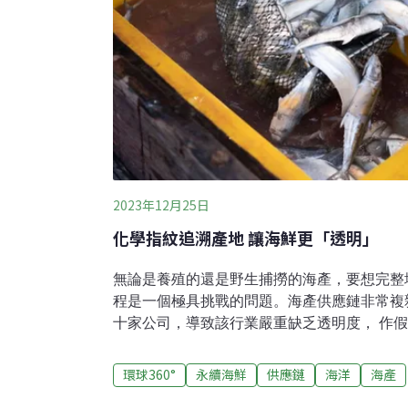
2023年12月25日
化學指紋追溯產地 讓海鮮更「透明」
無論是養殖的還是野生捕撈的海產，要想完整
程是一個極具挑戰的問題。海產供應鏈非常複
十家公司，導致該行業嚴重缺乏透明度， 作
交易量最大的商品之一。根據農糧組織資料顯示
養殖的水生動物總產量達1.78億噸，到2030年
環球360°
永續海鮮
供應鏈
海洋
海產
噸。海產是全球約30億人的主要蛋白質來源。