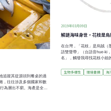
2019年03月09日
解謎海味身世，花枝是烏
在台灣，「花枝」是烏賊（
語雙聲帶」（台語音hue-
名」，觸發我尋找花枝小姐
魚是一種烏賊，也稱為墨斗
閩南語常用詞辭典》說：烏賊台語
生物多樣性
環境書摘
海
墨魚、烏賊。以此來看，花
地追蹤其從源頭到餐桌的過
上出現很多教人分辨章魚、
雜，往往涉及多個國家和數
絲（擬烏賊）差異的圖文，
假行為層出不窮。海產是全球
直沒有答案。台灣清代方志
，2020年全球漁業和水產
章魚，但沒有花枝。台灣的
，這一數字將增至2.02億
會牧師甘為霖編的《廈門音新
但全球出售的魚類中有1/5來