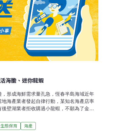
賣活海膽、迷你龍蝦
遊，形成海鮮需求量孔急，恆春半島海域近年
當地海產業者發起自律行動，某知名海產店率
有後壁湖業者拒收購過小龍蝦，不願為了金錢
量教育消費者，讓珊瑚海域恢復早年生機。
傷害枯竭的珊瑚礁海域。」黃姓業者說，墾丁
生態保育
海產
光客劇增，這幾年在不斷詢問下，紛紛賣起馬