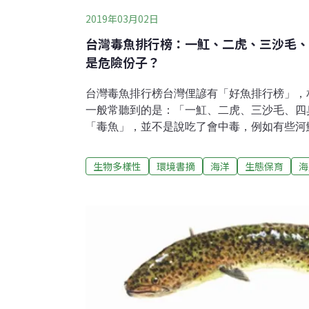
2019年03月02日
台灣毒魚排行榜：一魟、二虎、三沙毛、
是危險份子？
台灣毒魚排行榜台灣俚諺有「好魚排行榜」，
一般常聽到的是：「一魟、二虎、三沙毛、四
「毒魚」，並不是說吃了會中毒，例如有些河
毒素」，或是鯖科魚類不新鮮時會產生引起頭
實上，台灣常見的「刺河魨」，魚肉和内臟都
生物多樣性
環境書摘
海洋
生態保育
海
的是「刺毒」，就是魚的胸鰭、背鰭或尾部的
痛。不過，有些名列「毒魚排行榜」的魚並沒
不小心就會被割傷、刺傷。簡介一下這五種魚：
有毒棘，被刺傷會劇痛，若不緊急送醫，可能危
魚鰭硬棘有毒腺，魚類體色多變化，並會隨周
頭，以便近距離捕食獵物，故俗稱「石頭魚」
屬」、「虎鮋屬」、「毒鮋屬」又稱「虎魚」
強，被刺有如燒灼、鞭抽疼痛，以