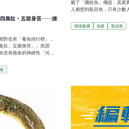
載了「國姓魚」傳說，其真
人都想到虱目魚，只有少數
姓魚，指的是香魚，寫成甲
四臭肚、五變身苦……誰
網路上看到一種說法：鄭成
環境書摘
海產
虱目魚
繁殖。但這種說法沒有根據
上福建和台灣本來就都有香
相對也有「毒魚排行榜」，
魚分布西北太平洋，包括中
臭肚、五變身苦。」所謂
產於濁水溪及花蓮三棧溪以
魨含有致命的神經性「河魨
稱國姓魚，不只台灣清代方
暈等症狀的「組織胺」。事
典》（1931年）也說國姓
是無毒的。這裡的「毒」指
產
說似乎來自日本時代台南文
硬棘有毒腺，刺到會紅腫劇
灣語典》、《雅言》、《雅
有刺毒，但硬棘鋒利，人一
• 魟：魟魚。魟魚尾部上方
及生命。• 虎：虎魚。鮋科
遭環境擬態，常偽裝成石
、「石狗公」。其中「鬼鮋
，「玫瑰毒鮋」則毒性最