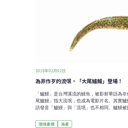
2019年02月02日
為非作歹的流氓，「大尾鱸鰻」登場！
「鱸鰻」是台灣溪流的鰻魚，被影射華語為非
尾鱸鰻」指大流氓，也成為電影片名。其實鱸
語發音「鱸鰻」與「流氓」也不相同。鱸鰻被
大又生猛的掠食習性有關。有趣的是，台語「
性」的人，用來比喻懶惰、整天無所事事的人
環境書摘
海產