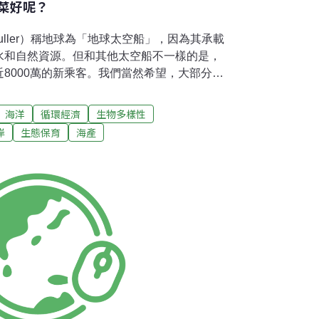
菜好呢？
r Fuller）稱地球為「地球太空船」，因為其承載
水和自然資源。但和其他太空船不一樣的是，
8000萬的新乘客。我們當然希望，大部分的
而是幸運地在中產階級中家庭成長。預估在
口數將高達50億人，而全球總人口也會從今天的
海洋
循環經濟
生物多樣性
有人一樣，這20億新成員需要、也想要更多，包
岸
生態保育
海產
源呢？如何取得更多食物？正面來看，只要正
一代和他們的子孫仍可享用營養且充足的食
客食物和蛋白質產量，目前已有許多解決辦
不錯的方式，但農業用地需與森林、牧場、人
態保育等需求取得平衡。