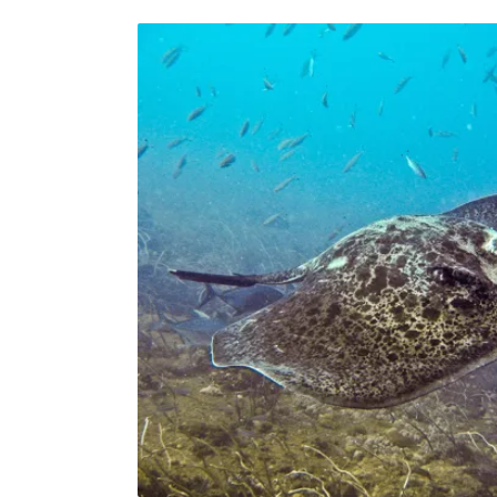
自非法捕撈，以2009年的貨幣價值計算，非法
元（經通貨膨脹調整後約為420億美元）。最
識，即將價值較低的物種，標記為價值較高的
記為藍鰭金槍魚。《衛報》2021年3月的一
市收集的9000種海產中，有近40%存在貼錯
項海產研究，其中2018年的一項研究發現英