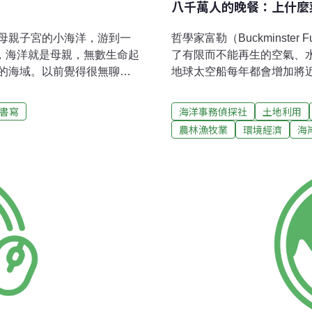
八千萬人的晚餐：上什麼
母親子宮的小海洋，游到一
哲學家富勒（Buckminste
性，海洋就是母親，無數生命起
了有限而不能再生的空氣、
的海域。以前覺得很無聊，
地球太空船每年都會增加將近
下的黃金沙灘，超美！記不
新生兒不是降生於貧窮中，
卻是清清楚楚的與今日所見
2040年之前，中產階級人
書寫
海洋事務偵探社
土地利用
必然，是人類無法抵擋的宿
70億人到達90億人。和所
農林漁牧業
環境經濟
海
年，偶爾年節回去，家鄉道
括食物，但是哪來這麼多資
。通往海邊，更是多了數不
確使用自然資源，我們的下
歌，走過的田間小路，早已
物。至於如何增加供應新乘
嗎？我怎麼再也找不到回去
法。有些人認為永續農業是
多啊，馬路卻是多到數不
為開發、水資源管理以及生
的有需要？上游來自大安