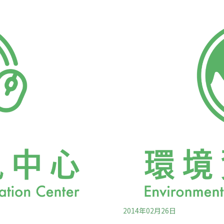
大鰻的名字，根據的是《臺
糞海膽，他知道後壁湖地區
語「鱸鰻」與華語「流氓」
減，這個月決定貼出「為了
的「鱸鰻」與「流氓」同音同
「那種比手掌還小的龍蝦，
呼「蘆鰻」，才能看出命名
龍蝦從10年前兩個手掌大
、蘆筍、蘆茅，指的都是蘆
部分漁民不顧生態永續，大
hragmites）植物，分
始，對於漁民帶來的「迷你
裡爬到陸地，除了吃水裡的
「業者如從自身作起，沒有
2014年02月26日