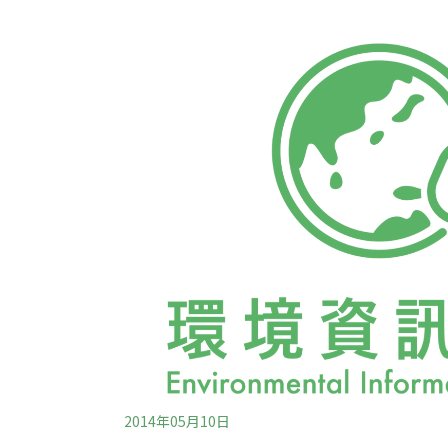
一副無精打采的樣子。現在台灣人對這種溪中
日大辭典》使用的漢字「鱸鰻」。戰後，因台
（ㄌㄧㄡˊ ㄇㄤˊ）諧音，才讓人誤以為台語
義。其實，從鱸鰻在清代台灣和福建方志的稱
的由來。上述文獻提到蘆鰻會吃蘆竹心、蘆芽
竹的嫩芽。蘆竹並不是竹，而是台灣原生蘆葦屬（P
布內陸溪邊。蘆鰻身體有黏液，可暫時離開水
魚蝦，也吃岸邊的青蛙
2014年05月10日