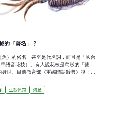
賊的「藝名」？
墨魚）的俗名，甚至是代名詞，而且是「國台
ki，華語音花枝）。有人說花枝是烏賊的「藝
的身世。目前教育部《重編國語辭典》說：墨
魚、花枝；花枝是墨魚的別名。教育部《臺灣
稱「墨賊仔」（ba̍k-tsa̍t-á）；花枝就是
洋
生態保育
海產
枝等於烏賊已有官方背書。近年來，台灣網路
花枝、小卷、透抽、軟絲，以及比較花枝與軟
但沒有談到烏賊為什麼叫花枝，因為多年來一
談到烏鰂（又名烏賊、墨魚）、柔魚、鎖管、
荷、西、英文獻也沒有花枝。蘇格蘭籍長老教
字典》（1913年）也沒有「花枝」詞條。日