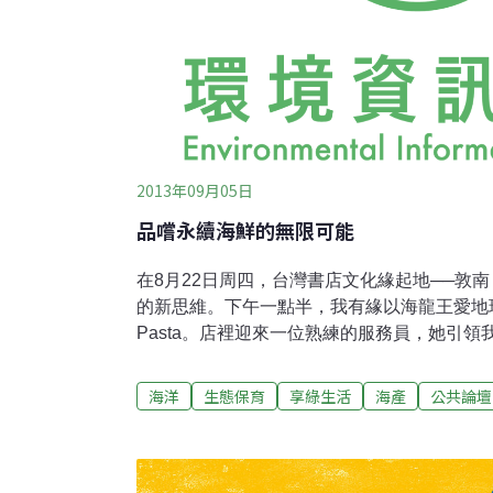
2013年09月05日
品嚐永續海鮮的無限可能
在8月22日周四，台灣書店文化緣起地──敦
的新思維。下午一點半，我有緣以海龍王愛地球
Pasta。店裡迎來一位熟練的服務員，她引
中，向大家介紹永續海鮮的概念。原來，這是
徐仲將台灣以北迴歸線為分界，以北是義式名
海洋
生態保育
享綠生活
海產
公共論壇
法餐名廚──簡天才簡師傅，兩位師傅以凸顯
選用台灣獨有海鮮食材的同時，也須將「生態
之中。而這樣精彩的「兩大名廚海鮮PK賽」
始準備食材了呢！！以前菜來說，王師傅選定