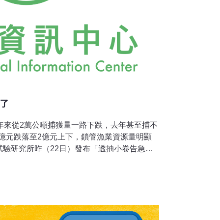
沒了
年來從2萬公噸捕獲量一路下跌，去年甚至捕不
20億元跌落至2億元上下，鎖管漁業資源量明顯
試驗研究所昨（22日）發布「透抽小卷告急」
，免得撈不到透抽，漁民賺不錢，民眾也吃不
貿易監督機構則認為，徒有研究而欠缺管理政
、秋兩季，俗稱透抽或小卷的「劍尖槍鎖管」
is）會從外洋洄游至彭佳嶼週邊海域，成為台灣北部海域
傍晚6點開始，從淡水沿海往東繞到東北角一路
貢寮，沿海密密麻麻佈滿燈火漁船照亮岸邊，