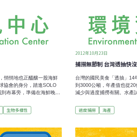
2012年10月23日
捕撈無節制 台灣透抽快
南，悄悄地也正醞釀一股海鮮
台灣的國民美食「透抽」14
協會的身分，踏進SOLO
到3000公噸，年產值也從
領我到布幕旁，準備在海鮮晚宴
減少與過度捕撈有關。水產
驚艷的開始。慢食美食家──
新聞稿，呼籲遵守禁漁規範
廚──王嘉平王師傅；以南為
到美味的透抽了！野生動物
生物多樣性
過度捕撈
海產
台灣多元的海島特色為主題，
策，漁業無法永續。每年夏
永續」納入食材選用的考量
（Uroteuthis edul
，從下午兩點多，廚房就得開
燈火漁業的主要漁獲之一。
「棺材丁」做前菜，而棺材
到達金山、八斗子、瑞芳、