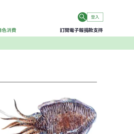
登入
綠色消費
訂閱電子報
捐款支持