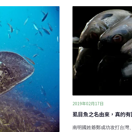
本語言學家小川尚義編的《臺
捕撈的年產值高達235億美
並有
常見的海產欺詐就是虛假標
物種，例如將黃鰭金槍魚標
份分析顯示，從餐館、魚販和超
標籤的問題。該分析匯總了44
國和加拿大
2019年02月17日
虱目魚之名由來，真的有
南明國姓爺鄭成功攻打台灣