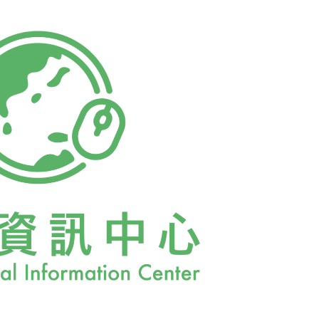
的海膽已經非常少，澎湖也傳出大量捕撈後銳
保育，今年開始，我們不賣現撈活海膽。」
為什麼要抓！」後壁湖海產店業者安東尼說，
，到近年多數是不到半個手掌的「迷你龍蝦」，
小通殺的捕撈行為，讓他感到憂心，今年開
龍蝦」拒絕收購，或許其他業者仍會購買，但
需求就沒有傷