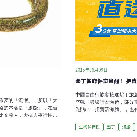
2015年06月09日
墾丁餐廳保育覺醒！ 拒
中國自由行旅客搶進墾丁旅
作歹的「流氓」，所以「大
盜獵、破壞行為頻傳，部分
鰻的本名是「蘆鰻」，在台
先貼出「拒賣活海膽」，也
比喻惡人，大概與夜行性、
出賣環境，希望透過自身力
鱸鰻骨」卻指帶有「鱸鰻
「能吃的海產很多，沒必要
生物多樣性
墾丁
海膽
，因為據說鱸鰻在白天就是
地區的海產店，因為中國觀