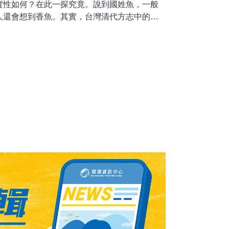
實性如何？在此一探究竟。說到國姓魚，一般
人還會想到香魚。其實，台灣清代方志中的國
魚、傑魚、魚。香魚被稱國姓魚的傳說，我在
功把福建九龍江的香魚，帶到台灣北部新店溪
，先不說台南鄭氏王國勢力不及北台灣，事實
魚。根據中研院《臺灣魚類資料庫》所說，香
國、日本、韓國、琉球及台灣；台灣原生香魚
北的溪流，以淡水河流域最為有名。虱目魚被
志沒有記載，在日本時代通行的《臺日大辭
魚指香魚，並沒有說是虱目魚。我查了一下，此
人連橫。連橫在他的著作《臺灣通史》、《臺
堂文集