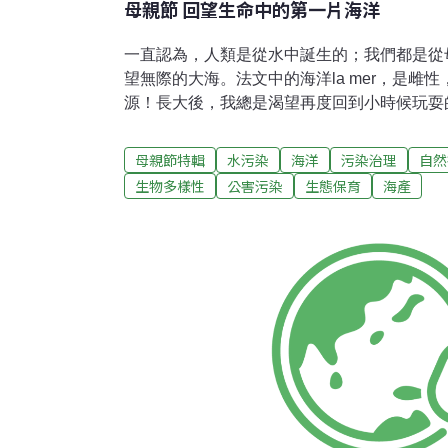
母親節 回望生命中的第一片海洋
一直認為，人類是從水中誕生的；我們都是從
望無際的大海。法文中的海洋la mer，是雌
源！長大後，我總是渴望再度回到小時候玩耍
怎麼海都灰灰的、土黃色的，現在卻覺得夕陽
得第一次去海邊是幾歲，但是記憶中的海邊，
母親節特輯
水污染
海洋
污染治理
自然
不同！劇烈變化，成了鄉村發展、走向文明的
生物多樣性
公害污染
生態保育
海產
命。大學以後，不再長時間住家中；經過十多
路，成了平日汽車飛奔、假日塞車的西濱道路
清的柏油路！記憶中拉著阿嬤的手，唱著日文
不復見。有時不免懷疑，是像陶淵明的桃花源
的路了？令人納悶的是，小村的人口也沒有增
清。是選舉、政客們的業績需求，還是我們真
溪，家鄉的海邊成了礫石、灰沙