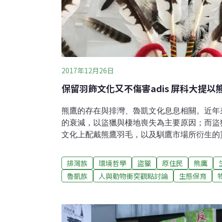
2017年12月26日
保留羽飾文化又不傷害adis 屏科大提
熊鷹的存在與排灣、魯凱文化息息相關。近年
的衰減，以盜獵與棲地喪失為主要原因；而盜
文化上配戴熊鷹羽毛，以及馴鷹市場所衍生的
統文化與熊鷹族群存續之間的平衡，屏東科技
態研究室本月再度邀集排灣族各部落領袖（mamaz
排灣族
環境哲學
盜獵
原住民
熊鷹
論維持傳統文化並兼顧熊鷹保育，座談會中提
魯凱族
人與動物衝突觀點討論
生態保育
為替代方案，並首度展示仿真羽毛。仿真、自
主持的鳥類生態研究室經過幾年的努力，研擬
代方案，作為族人配戴鷹羽的合法來源。「期
毛，任何能達到這理想的我們都會盡力去做。