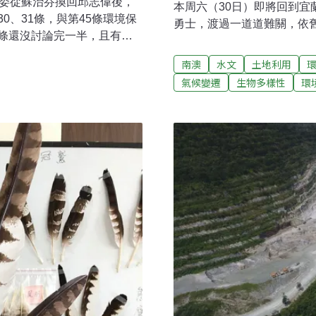
召委從蘇治芬換回邱志偉後，
本周六（30日）即將回到
0、31條，與第45條環境保
勇士，渡過一道道難關，依
條還沒討論完一半，且有大
數，繼續守護這塊念想的土
調整的部分獲得通過，邱志
《翻》製片，今年甫自研究
南澳
水文
土地利用
論，不會在沒有妥善討論完
業溯溪團隊轉進環境倡議且
氣候變遷
生物多樣性
環
政黨協商，否則只是累死院
一個戶外運動者到投入田野
聲，至於是否在臨時會繼續
高雄茂林一帶溪流活動，坦
。展限的部分，初步有共識
景，對原住民的認知也有限
可審查、取得災害敏感區的
業團多溯溪風氣蓬勃，高三
社區整復轉型責任的關礦計
練，大二擔任登山社社長，
委孔文吉、鄭天財、高潞以
項目發展。「南北最大的差
第31條。雖然經濟部表示，
翠，北部則多變質石灰