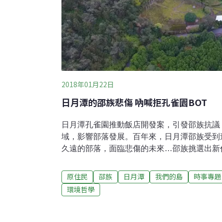
2018年01月22日
日月潭的邵族悲傷 吶喊拒孔雀園BOT
日月潭孔雀園推動飯店開發案，引發邵族抗議
域，影響部落發展。百年來，日月潭邵族受到
久遠的部落，面臨悲傷的未來…邵族挑選出新
俗，搭船前往拉魯島，虔誠向祖靈宣告。日月
長期在日月潭周遭生活，傳承許多歷史深遠的
原住民
邵族
日月潭
我們的島
時事專題
藝。但是，失去土地成為邵族的最大危機。日
環境哲學
理的小型禽鳥公園，關閉後計畫以BOT方式
抗議。邵族頭目袁百宏指出，「我今天要訴求
法第21條，所以南投縣政府不諮詢、不尊重