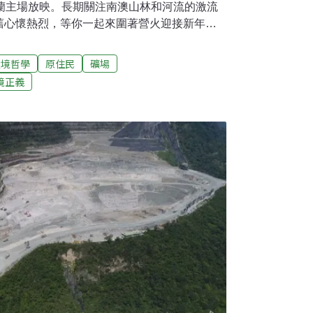
宜蘭主場放映。長期關注南澳山林和河流的激流
舊心懷熱烈，等你一起來圍著營火迎接新年倒
地。地圖空白處的前往團長李政政同時為
所畢業，論文方向亦與礦場議題相關。一個專
環境哲學
原住民
礦場
積極行動，不免引人好奇，他娓娓道來自己從
境正義
研究的過程。從小跟爸爸一起在屏東三地門、
言小時候的感動或只來自不同於生活經驗的美
。大學就讀輔大英文系，他回憶，彼時民間商
到大一的兩年，還去戶外公司打工當實習教
發覺社團少重視技術，個人便下定決心往溯溪
別是，南部地質灰黑色頁岩，溪水深綠如翡