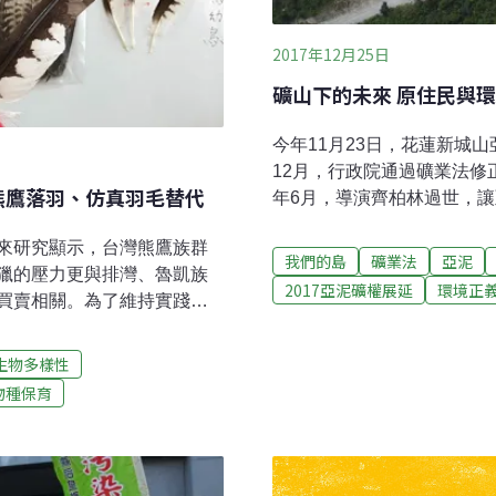
2017年12月25日
礦山下的未來 原住民與
今年11月23日，花蓮新城
12月，行政院通過礦業法修
以熊鷹落羽、仿真羽毛替代
年6月，導演齊柏林過世，
保與礦業改革的聲浪。環保
來研究顯示，台灣熊鷹族群
展限，但行政院認為，展限
我們的島
礦業法
亞泥
獵的壓力更與排灣、魯凱族
孫大川與林雅鋒，也對亞泥
2017亞泥礦權展延
環境正
買賣相關。為了維持實踐傳
花蓮縣政府提出糾正，認為
大學野生動物保育所鳥類生
違失之處；花蓮縣政府態度
angiljan）與會，除了討
覺」。兩個月過去，被糾正的
生物多樣性
出以自然落羽、仿真羽毛做
生效，當地原住民與環保團
物種保育
然落羽 可部份取代由孫元勳
表達抗議。亞泥礦區與水泥
以自然落羽與仿真羽毛的替
林等部落，因為位置和處境
望未來可以不要再花錢買羽
下方，感受到的
」熊鷹羽毛庫房的構想是收