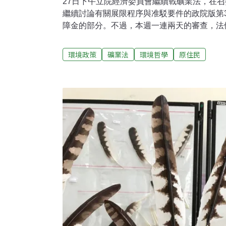
27日下午立院經濟委員會繼續戰礦業法，在
繼續討論有關展限程序與准駁要件的政院版第3
障金的部分。不過，本週一連兩天的審查，法
量法條是處於「保留」的狀態，幾乎只有條次
偉強調，他在週一時已經承諾會有第二輪的討
環境政策
礦業法
環境哲學
原住民
的狀況下交礦業法送出委員會，讓爭議法案都
長，也無法對社會交代。這個會期已經進入尾
處理，仍有待後續黨團協商，目前並無法確定
要將新增取得土地所有權人同意、土地開發許
主管機關確認，與提出負起當地環境及勞工及
畫，若無符合，就應駁回申請。此外，原民立
用等，輪番要求將原民知情同意的部分也加入
將在第43條之2處理原