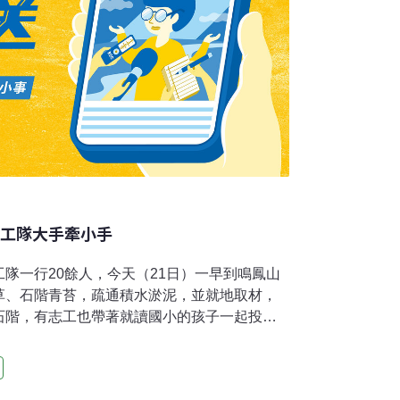
志工隊大手牽小手
隊一行20餘人，今天（21日）一早到鳴鳳山
草、石階青苔，疏通積水淤泥，並就地取材，
石階，有志工也帶著就讀國小的孩子一起投入
全、好走。苗栗社大主任戴文祥指出，古道守
個月的培密集訓後成軍，今年開始分為清理維
組，於鳴鳳山推展古道守護工作，希望藉由志工