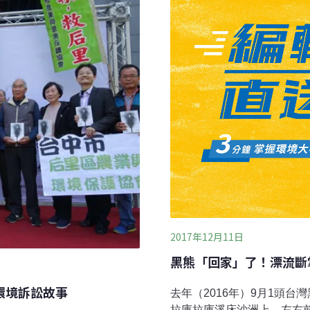
，供部落傳統上具有配戴熊
認定、申請時機和流程等細
2017年12月11日
黑熊「回家」了！漂流斷
環境訴訟故事
去年（2016年）9月1頭
拉庫拉庫溪床沙洲上，左右