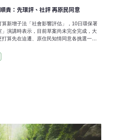
詹順貴：先環評、社評 再原民同意
打算新增子法「社會影響評估」，10日環保署
室」演講時表示，目前草案尚未完全完成，大
更打算先在迫遷、原住民知情同意各挑選一例
諮詢同意權要如何合作，詹順貴認為，應該先
相關資訊可參考後，「完全知情，才能知道如
貴受邀前往原轉小教室演講「如何透過社會影
的完全知情」。原轉小教室為音樂人巴奈等人為
辦法」排除私有地，而在去年2月展開夜宿凱道
大醫院站出口，持續了320多天。現有法令定
規範未實質評估詹順貴指出，雖然現行有《環境
行法》，對環境、健康、議題均有考量及規
地徵收等社會及人權議案例及社會抗爭仍時有