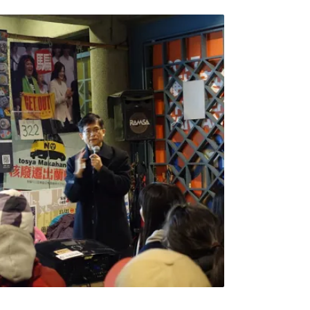
元教育價值獲得充分發展。志工們一整個上午
清理雜草、處理淤泥，幾位上山健行的民眾看
們對古道維護，無怨無悔的付出。