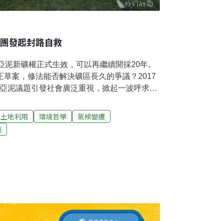
環團發起封路自救
山亞泥新礦權正式生效，可以再繼續開採20年。
正草案，修法能否解決礦區長久的爭議？2017
讓亞泥議題引發社會廣泛重視，掀起一波呼求環
團體與自救會向政府提出訴願，要求撤銷亞泥
沒有違法，將訴願駁回。另一方面，監察委員
土地利用
環境哲學
氣候變遷
展限案著手調查，10月中，監察院對經濟部和
義
「經濟部忽視土石流潛勢溪流的潛在災害，有
前後反覆，未依法行政，如同坐在權利上睡
部門沒有做出回應。11月23日，亞泥新礦權
體決定自力救濟，封閉通往亞泥礦區的道路，
廠的周圍，包括了上富世、中富世、可樂、秀
不同，訴求也有些不同。中富世部落就在礦場