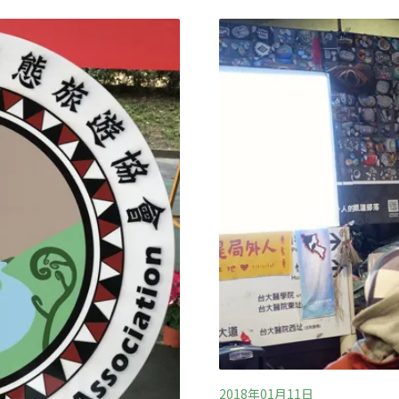
們的持續努力，讓古道的多
孔雀園推動飯店開發案，是為
揮汗修補石階、刷除青苔、
處長王源鐘說明，「BOT案
到，都向他們道謝，感謝他
園也是1.6公頃，廠商承諾總
2018年01月11日