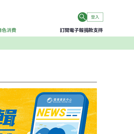
登入
綠色消費
訂閱電子報
捐款支持