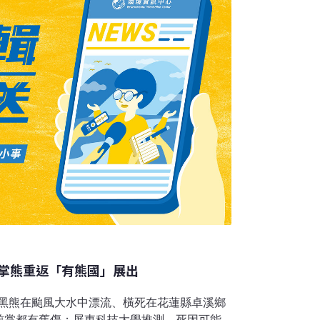
掌熊重返「有熊國」展出
台灣黑熊在颱風大水中漂流、橫死在花蓮縣卓溪鄉
前掌都有舊傷；屏東科技大學推測，死因可能