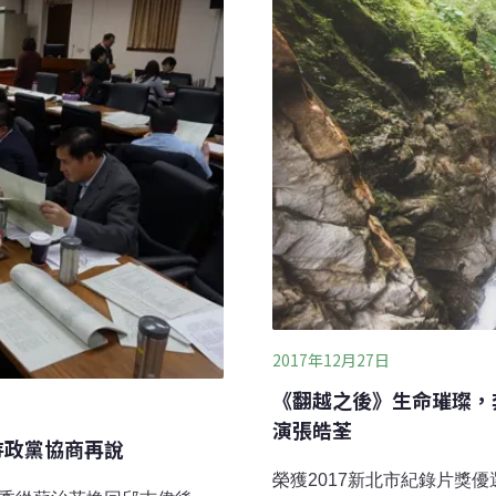
回部落重新檢視自己文化的
2017年12月27日
《翻越之後》生命璀璨，
演張皓荃
待政黨協商再說
榮獲2017新北市紀錄片獎優選