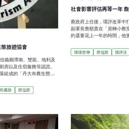
社會影響評估再等一年 
蔡政府上任後，環評改革中
副署長詹順貴在「原轉小教
約還要花上一年的時間，他
來試辦。而對於環評與原民
生態旅遊協會
環評，待調查完成，有更多
環境哲學
原住民
環評法
何行使諮詢同意權。」詹順
縣信義鄉潭南、雙龍、地利及
響評估落實原基法第21條
落廚房以及住宿服務等認證。
了抗爭「原住民統領域劃設
村落組成的「丹大布農生態旅
行動，目前陣營已移到捷運台
，一睹丹大及四村落人文地
義環境包含社會 但缺技術
的傳統知識「阿嬤會教將鬼針
布農族
原住民
影響評估法》及《兩公約施
祖先們對植物的利用，比家
範，但涉及原住民文化、土
玲是雙龍村人，雖已具備交
所聞，因此他拋出「社會
資格，但因為喜歡輔導團隊
新盤點部落資源，並透過學
而重視生態保育、部落文
失的價值，銜接回來的機