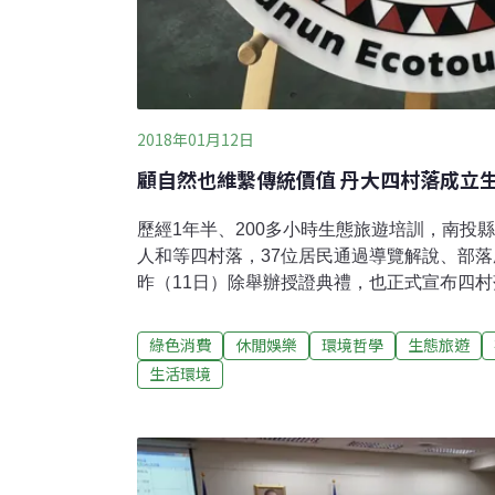
2018年01月12日
顧自然也維繫傳統價值 丹大四村落成立
歷經1年半、200多小時生態旅遊培訓，南投
人和等四村落，37位居民通過導覽解說、部
昨（11日）除舉辦授證典禮，也正式宣布四
遊協會」成立，未來可透過協會窗口參加遊程
理之美。重複練習學到會 解說訓練串起失落
綠色消費
休閒娛樂
環境哲學
生態旅遊
草嚼成泥，貼到傷口上，但培訓過程認識過去
生活環境
人教得更多！」此次獲得解說導覽證書的田美
通部觀光局日月潭國家風景區管理處導覽解說
課程安排，仍在最後一刻報名受訓。過程中重
者把在地文化歷史再說一次，讓他受益良多；
化，以及社區回饋的態度，是將他這一輩人遺