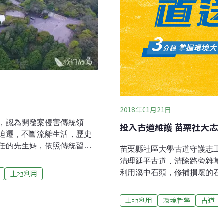
2018年01月21日
，認為開發案侵害傳統領
投入古道維護 苗栗社大
迫遷，不斷流離生活，歷史
任的先生媽，依照傳統習
苗栗縣社區大學古道守護志工
潭的邵族人，自稱伊達邵，
清理延平古道，清除路旁雜
祭典文化和傳統的生活技
利用溪中石頭，修補損壞的
土地利用
月潭孔雀園，原本是縣府管
古道維護，希望讓古道更安
，開發觀光飯店，引發邵族人
護志工隊去年底經過將近3
土地利用
環境哲學
古道
的，是希望政府能落實原基
護、自然觀察、人文歷史3
，邵族人當然要抗議，要吶