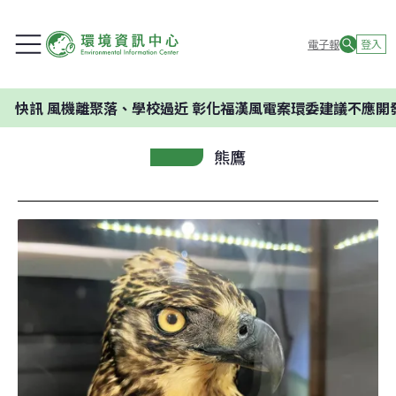
電子報
登入
機離聚落、學校過近 彰化福漢風電案環委建議不應開發
熊鷹