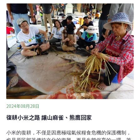
區域推行台灣黑熊生態服務給付計畫，內容除了巡護棲
地、入侵自主通報外，也配合在巡守範圍內架設紅外線自
動相機。今年5至6月份，參與計劃的嘉義縣鄒族獵人協會
獵人湯志卿三度在新高口巡守區域拍攝到黑熊出沒，9月
又在特富野部落獵場領域往北的霞山登山路徑旁，再度拍
到一隻黑熊成年個體，顯示該區域黑熊族群非常活躍。部
落社區所拍攝的黑熊影像，除了可提供黑熊族群數量分
布、生態習性監測資訊，透過「生態服務給付」方案，林
保署可提供「生態薪水」給協助維護瀕危物種棲地的居
民，以降低人獸衝突、共享保育成果。而這次拍攝到黑熊
的
2024年08月28日
復耕小米之路 讓山麻雀、熊鷹回家
小米的復耕，不僅是因應極端氣候糧食危機的保護機制，