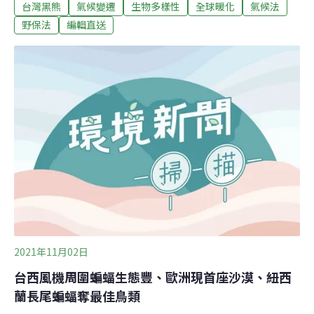
700公噸垃圾焚燒。（聯合報報導）逾20團體推《氣候變
台灣黑熊
氣候變遷
生物多樣性
全球暖化
氣候法
遷因應法》 籲納低碳蔬食台灣動物社會研究會等逾20個公
野保法
編輯直送
民團體今天聯袂說，立法院衛環委員會11、12日審查《氣
候變遷因應法》草案，據國內外資訊，主張經由修正動議
將低碳蔬食納入，籲朝野支持。倡議團體指出，聯合國政
府間氣候變遷專門委員會（IPCC）於2020年提出的「氣
候變遷與土地特別報告」也指出，多蔬果、少肉食的飲
食，可讓動物飼養量降低，直接減少溫室氣體排放，到
2050年的溫室氣體減緩潛力估計為7億到80億公噸二氧化
碳當量。IPCC於2022年新出爐第六次評估報告的第三冊
「氣候變遷的
2021年11月02日
台西風機周圍蝙蝠生態豐、歐洲現首座沙漠、紐西
蘭長尾蝙蝠奪最佳鳥類