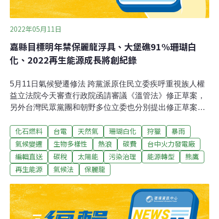
2022年05月11日
嘉縣目標明年禁保麗龍浮具、大堡礁91%珊瑚白
化、2022再生能源成長將創紀錄
5月11日氣候變遷修法 跨黨派原住民立委疾呼重視族人權
益立法院今天審查行政院函請審議《溫管法》修正草案，
另外台灣民眾黨團和朝野多位立委也分別提出修正草案，
併案審查，相關版本累計多達約20案。多位原住民立委則
化石燃料
台電
天然氣
珊瑚白化
狩獵
暴雨
跨黨派共同召開記者會，質疑行政院版法案草案對於原住
民族權益鮮少著墨，疾呼因應氣候變遷相關修法應納入原
氣候變遷
生物多樣性
熱浪
碳費
台中火力發電廠
住民族的角色，重視原住民族的權益。（中央社報導）碳
編輯直送
碳稅
太陽能
污染治理
能源轉型
熊鷹
稅延宕20年 立委：財政部別裝睡財政部2006年提出《能
再生能源
氣候法
保麗龍
源稅條例》草案，2026年歐盟課徵碳關稅，台灣碳費延至
2024年開徵，民眾黨立委蔡壁如、張其祿等人今天指出，
專款專用的碳費，額度、用途、效益都有限，恐拖延台灣
整體減碳時程；碳稅才能達到「環保減碳、產業升級、社