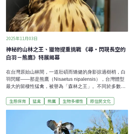
2025年11月03日
神秘的山林之王、獵物提重挑戰 《尋・閃現長空的
白羽－熊鷹》特展揭幕
在台灣原始山林間，一道壯碩而矯健的身影掠過樹梢，白
羽閃耀——那是熊鷹（Nisaetus nipalensis），台灣體型
最大的留棲性猛禽，被譽為「森林之王」。不同於多數高
空翱翔的猛禽，熊鷹以靈巧身姿穿梭於山林間，是台灣神
生態保育
猛禽
熊鷹
生物多樣性
原住民文化
秘且具象徵性的日行性猛禽之一。 為讓更多人認識這位山
林中的隱者，台北市動物保護處與台灣猛禽研究會於31日
在陽明山「草山猛禽中心」舉辦《尋・閃現長空的白羽－
熊鷹》特展記者會，宣布展覽自即日起至明（2026）年3
月1日開放民眾免費參觀。這場展覽不僅集結近年熊鷹研