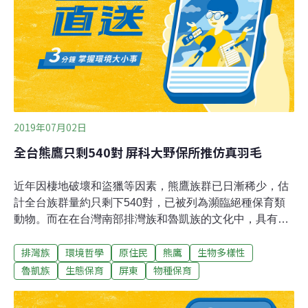
規模的情況下，推動能源轉型、空污改善，希望能創造多
贏的局面，將雲林縣打造成永續發展城市。（大紀元報
導）
2019年07月02日
全台熊鷹只剩540對 屏科大野保所推仿真羽毛
近年因棲地破壞和盜獵等因素，熊鷹族群已日漸稀少，估
計全台族群量約只剩下540對，已被列為瀕臨絕種保育類
動物。而在在台灣南部排灣族和魯凱族的文化中，具有重
要的象徵意義地熊鷹羽毛，價格節節升高。屏東科技大學
排灣族
環境哲學
原住民
熊鷹
生物多樣性
野生動物保育研究所與林務局合作推出「熊鷹仿真羽毛工
作坊」，由工藝師指導製作仿真羽毛，希望可以代替真的
魯凱族
生態保育
屏東
物種保育
熊鷹羽毛，不過部落領袖接受度不一，屏科大表示會持續
努力達到維護傳統文化、又可保育熊鷹的雙贏目標。工作