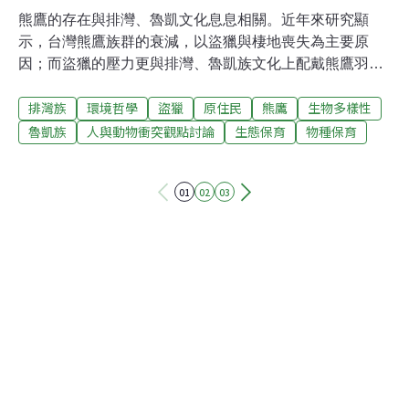
熊鷹的存在與排灣、魯凱文化息息相關。近年來研究顯
示，台灣熊鷹族群的衰減，以盜獵與棲地喪失為主要原
因；而盜獵的壓力更與排灣、魯凱族文化上配戴熊鷹羽
毛，以及馴鷹市場所衍生的買賣相關。為了維持實踐傳統
排灣族
環境哲學
盜獵
原住民
熊鷹
生物多樣性
文化與熊鷹族群存續之間的平衡，屏東科技大學野生動物
保育所鳥類生態研究室本月再度邀集排灣族各部落領袖
魯凱族
人與動物衝突觀點討論
生態保育
物種保育
（mamazangiljan）與會，除了討論維持傳統文化並兼顧
熊鷹保育，座談會中提出以自然落羽、仿真羽毛做為替代
01
02
03
方案，並首度展示仿真羽毛。仿真、自然落羽 可部份取代
由孫元勳主持的鳥類生態研究室經過幾年的努力，研擬以
自然落羽與仿真羽毛的替代方案，作為族人配戴鷹羽的合
法來源。「期望未來可以不要再花錢買羽毛，任何能達到
這理想的我們都會盡力去做。」熊鷹羽毛庫房的構想是收
集全台圈養或救傷收容的熊鷹自然更換的羽毛，供部落傳
統上具有配戴熊鷹羽毛資格的部落領袖申請。不過申請人
資格認定、申請時機和流程等細節，仍需要各部落