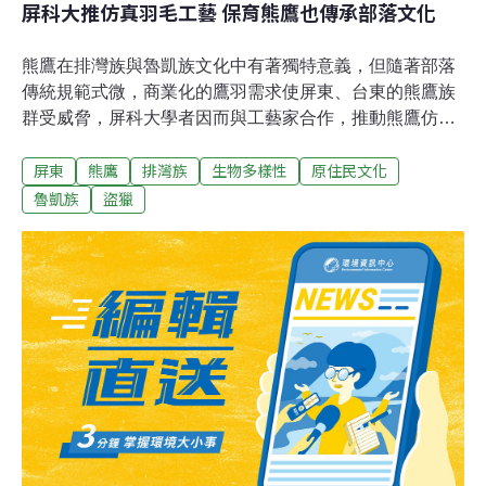
屏科大推仿真羽毛工藝 保育熊鷹也傳承部落文化
熊鷹在排灣族與魯凱族文化中有著獨特意義，但隨著部落
傳統規範式微，商業化的鷹羽需求使屏東、台東的熊鷹族
群受威脅，屏科大學者因而與工藝家合作，推動熊鷹仿真
羽毛繪製技術，希望兼顧部落文化與生態保育。11日起在
屏東
熊鷹
排灣族
生物多樣性
原住民文化
屏東林業小棧展出「熊鷹仿真羽毛暨部落傳統文化展」，
呈現工藝推動五年的成果，以及熊鷹與部落交織的文化歷
魯凱族
盜獵
史。鷹羽黑市價格飆漲 保育類熊鷹盜獵嚴重 熊鷹是台灣
體型最大的日行性猛禽，主要分布於中高海拔的原始森
林，學者推估，全台熊鷹族群數量不到500對，屬於瀕危
保育類野生動物。熊鷹亞成鳥的羽毛有獨特的三角斑紋，
與百步蛇相似，因此在排灣族和魯凱族的傳說中，熊鷹和
百步蛇都是守護部落、高傲尊貴的代表。在重要祭儀時，
可見部落領袖和勇士、貴族的頭上，佩戴有熊鷹羽飾的頭
冠，象徵著領袖守護族人的責任和尊貴的身分。過去佩戴
鷹羽有嚴謹的規範。不過，屏科大野生動物保育研究所教
授孫元勳的團隊調查，隨著部落的傳統規範式微，