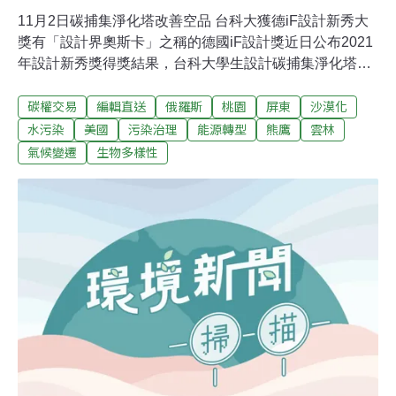
11月2日碳捕集淨化塔改善空品 台科大獲德iF設計新秀大
獎有「設計界奧斯卡」之稱的德國iF設計獎近日公布2021
年設計新秀獎得獎結果，台科大學生設計碳捕集淨化塔，
獲得年度大獎。碳捕集淨化塔設計透過生物科技技術，以
碳權交易
編輯直送
俄羅斯
桃園
屏東
沙漠化
細菌和基因改造的黃金葛，試圖分解過度排放的二氧化
碳，透過新興的過濾設計流程，結合碳捕集的技術，達成
水污染
美國
污染治理
能源轉型
熊鷹
雲林
永續資源願景以及空氣品質的淨化。（中央社報導）桃園
氣候變遷
生物多樣性
四里試辦專用垃圾袋 11月起實施一年雙北垃圾費隨袋徵
收、桃園沒有，造成與新北交界的桃園地區被跨界丟垃
圾。桃園市政府環保局為此在八德區大仁、大明里及龜山
區迴龍、龍華里試辦專用垃圾袋制度，防止外縣市垃圾入
侵。今年10月為試辦宣導期，與實施前相較，試辦區的四
條清運路線每天合計約減少3.5公噸的垃圾，垃圾車準點率
更高達九成。11月起若非使用桃園市專用垃圾袋丟垃圾，
清潔隊一律拒收，預計實施一年。（中央社報導）