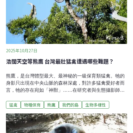
究與保育的最新成果，更展現政府、學界與民間協力守護
自然的跨界能量。跨域協作 打造熊鷹保育新頁本次特展由
社團法人台灣猛禽研究會主辦，並獲緯創人文基金會支
持，玉山國家公園管理處與台北市動物保護處共同指導，
由拾遺工作室策展。展覽內容從生態研究、救傷故事到文
化保存，完整呈現熊鷹保育的多面向努力。根據農業部林
業及自然保育署最新發
2025年10月27日
浩闊天空等熊鷹 台灣最壯猛禽遭遇哪些難題？
熊鷹，是台灣體型最大、最神秘的一級保育類猛禽。牠的
身影只出現在中央山脈的森林深處，對許多猛禽愛好者而
言，牠的存在宛如「神獸」……在研究者與生態攝影師眼
中，熊鷹是最艱鉅的目標。在排灣族與魯凱族的文化裡，
猛禽
物種保育
熊鷹
我們的島
生物多樣性
牠的羽毛象徵地位與榮耀，但時代變遷，傳統規範式微，
想佩戴熊鷹羽毛的人變多，導致嚴峻的盜獵危機。當科學
家們努力探索熊鷹的奧秘，在這片土地上，古老文化與熊
鷹該如何並存？下著雨的早晨，長期拍攝鳥類生態紀錄片
的梁皆得導演決定賭一把，開了一個多小時的車來到北部