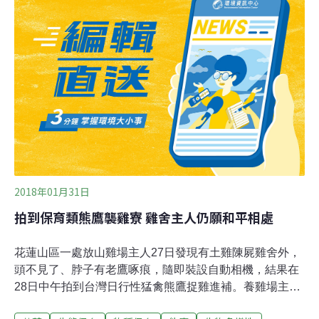
坊由屏科大野保所教授所孫元勳在林務局的支持下舉辦，
邀請對熊鷹羽毛有深入觀察的工藝師鍾金男擔任授課講
師，傳授仿真熊鷹羽毛的繪製技術。至今已連辦2年，吸
引不少年輕的部落族人參加。除了仿真羽毛，野保所也正
在蒐集全台灣各單位圈養熊鷹的自然落羽，希望之後能夠
讓具有配戴資格的部落族人申請使用。
2018年01月31日
拍到保育類熊鷹襲雞寮 雞舍主人仍願和平相處
花蓮山區一處放山雞場主人27日發現有土雞陳屍雞舍外，
頭不見了、脖子有老鷹啄痕，隨即裝設自動相機，結果在
28日中午拍到台灣日行性猛禽熊鷹捉雞進補。養雞場主人
表示，去年夏天就多次懷疑有老鷹抓雞，養雞場「滿地都