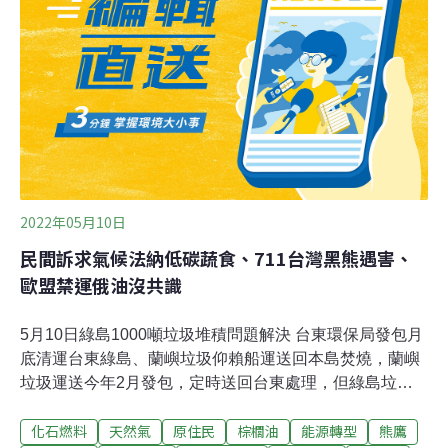
會分配正義」三重效益，應儘速推出延宕近20年的碳稅版
本，並納入《氣候變遷因應法》。（聯合報報導）
2022年05月10日
民間訴求氣候法納低碳蔬食、711台灣黑熊遇害、
歐盟禁運俄油沒共識
5月10日綠島1000噸垃圾堆積問題解決 台東環保局發包月
底清運台東綠島、蘭嶼垃圾仰賴船運送回本島焚燒，蘭嶼
垃圾運送今年2月發包，定時送回台東處理，但綠島垃圾
運送流標四次、累積約1000公噸垃圾，日前終於傳出好消
化石燃料
天然氣
原住民
棕櫚油
能源轉型
熊鷹
息，本月3日成功發包，預估月底開始清運，今年可載回