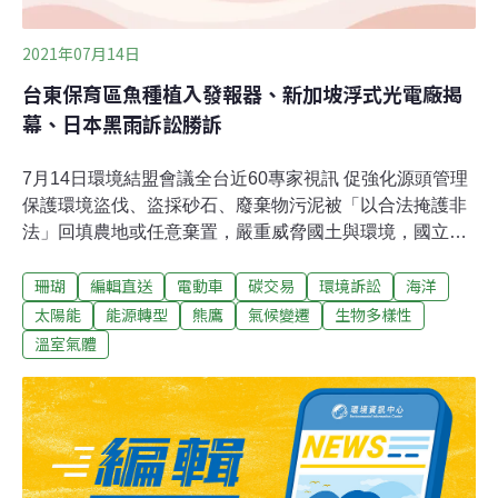
2021年07月14日
台東保育區魚種植入發報器、新加坡浮式光電廠揭
幕、日本黑雨訴訟勝訴
7月14日環境結盟會議全台近60專家視訊 促強化源頭管理
保護環境盜伐、盜採砂石、廢棄物污泥被「以合法掩護非
法」回填農地或任意棄置，嚴重威脅國土與環境，國立成
功大學於防疫期間，透過視訊邀請全台產官學研及NGO環
珊瑚
編輯直送
電動車
碳交易
環境訴訟
海洋
團近60位專家，召開環境結盟活動，第四河川局長李友平
在會中表示，近年來因垃圾焚化爐即將屆限及處理費大幅
太陽能
能源轉型
熊鷹
氣候變遷
生物多樣性
提高，導致大量廢棄物被趁夜濫倒在全國河川區域，污染
溫室氣體
河川水源，建議環保單位必須源頭管理。（自由時報報
導）改善空污與能源轉型 雲縣府邀台塑及專家進行討論雲
林縣政府為改善空污與能源轉型，14日下午邀請專家學
者、產業代表舉辦「空氣污染與能源轉型專家諮詢會
議」，共同探討如何在兼顧工安、環保、人民期待、經濟