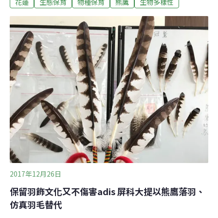
花蓮
生態保育
物種保育
熊鷹
生物多樣性
是雞毛」，但不知是哪一種猛禽，且近半年已損失近10隻
雞，這次發現土雞陳屍後，在檳榔樹上裝設自動相機，沒
想到真的拍到熊鷹吃母雞屍體。錄影畫面拍了一個多小
時，畫面中熊鷹曾試圖叼走雞，但土雞太重，只好原地進
食，其他珠雞雖在旁邊一直叫、試圖威嚇，但不敢靠近熊
鷹，約下午一點多熊鷹吃飽離開。養雞場主人說，他原本
就愛動物、喜歡拍攝生態照，也知道熊鷹很稀有，雖然知
道「牠隨時可能回來」造成損失，但他很願意和鷹和平共
處。台灣猛禽研究會常務監事林文宏表示，台灣目前8種
日行性的本土猛禽中，以熊鷹最稀少、體型也最大最兇
猛，由於棲息環境通常在大面積的原始林，一般很難觀察
到牠。藍腹鷳、飛鼠甚至台灣獼猴、山羌都可能是牠的
2017年12月26日
保留羽飾文化又不傷害adis 屏科大提以熊鷹落羽、
仿真羽毛替代