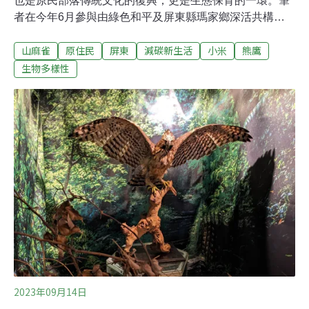
也是原民部落傳統文化的復興，更是生態保育的一環。筆
者在今年6月參與由綠色和平及屏東縣瑪家鄉深活共構共
同舉辦的「部落豐收文化與生物多樣性倡議行動工作
山麻雀
原住民
屏東
減碳新生活
小米
熊鷹
坊」，進一步了解到小米的多樣性及其與生態保育的關
係。聯合國糧食及農業組織將2023年訂定為「國際小米年
生物多樣性
（International Year of Millets, IYM）」，面對極端氣候
下，呼籲大眾重視作物基因多樣性的重要，並提升對小米
營養及健康價值的重視，因其為因應氣候變遷的有力糧食
作物。小米為東方五穀之首，富含蛋白質、粗脂肪、膳食
纖維，適合在乾旱缺乏灌溉的地區生長，台灣海拔2000公
尺以下的山地都可栽培小米。以往小米是原住民重要的主
要糧食作物，糯性小米具黏性，適合做麻糬、糕點，如奇
拿富、阿拜；粳性小米無黏性，適合煮粥、稀飯；中性小
米適合釀小米酒，小米田周邊也會種植些可採收來食用或
運用的植物
2023年09月14日