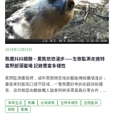
山區，他經常在這裡等熊鷹。他曾有過連續五個月、幾乎
天天到山區蹲點，最終卻只拍到三次求偶畫面的艱辛經
歷。熊鷹是「定點伏擊」型的猛禽，不像同為森林性猛禽
的林鵰，常在空中長時間巡弋。梁皆得導演說：「牠的滯
空時間只有林鵰的四分之一。」極難在廣闊的天空中，捕
捉到牠的身影。連看見都很難，想研究牠們更是難上加難
熊鷹棲息於海拔300到2800公尺的山區，喜歡有大樹
2024年12月02日
熊鷹抖抖翅膀、黑熊悠悠漫步——生態監測走進特
富野部落獵場 記錄豐富多樣性
夜間監測畫面裡，成年黑熊愜意地在鄒族傳統獵場漫步；
畫面來到新高口巡守區域，一隻熊鷹好奇的在鏡頭前擺
首。這些都是由鄒族獵人協會與林保署嘉義分署合作，在
生態服務給付計畫下拍攝到的珍貴成果。為增進部落對投
享綠生活
熊鷹
台灣黑熊
生物多樣性
生態監測
入台灣黑熊保育工作，增進對黑熊的認識，農業部林業及
自然保育署嘉義分署自去（2023）年起，於黑熊分布熱點
鄒族
嘉義