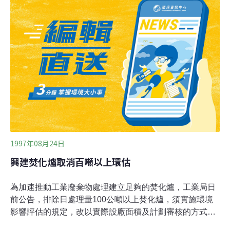
要時，得命令開發單位辦理環境影響之調查、分析，並提
出因應對策，於經主管機關核准後，切實執行」。環保署
表示，已正式發函給地方政府，對於目前施工中的老丙建
開發案，如有環境影響之虞者，要求建商提出環境影響因
應對策，如業者不辦理者，情節嚴重者，將勒令停工。環
保署表示，未來長遠的規劃，將針對不同的環境敏感地
區，訂定總環境涵養量，進行環境影響評估審查，可以減
少山坡地過度開發的現象。
1997年08月24日
興建焚化爐取消百噸以上環估
為加速推動工業廢棄物處理建立足夠的焚化爐，工業局日
前公告，排除日處理量100公噸以上焚化爐，須實施環境
影響評估的規定，改以實際設廠面積及計劃審核的方式，
決定是否要實施環估，以鼓勵廠商設計製造小規模且高效