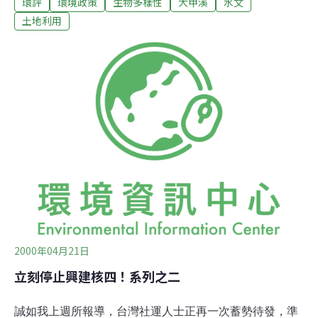
環評
環境政策
生物多樣性
大甲溪
水文
地、盆地、最後形成扇狀平原而入注台灣海峽。其間的溪
谷有寬有窄，溪流有緩有急，且有化石河、峽谷、河階、
土地利用
角階、平坦肩狀陵，變化多端。
2000年04月21日
立刻停止興建核四！系列之二
誠如我上週所報導，台灣社運人士正再一次蓄勢待發，準