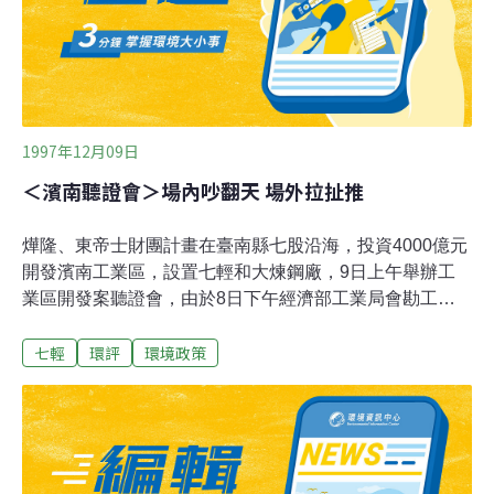
而轉好？相信「中間路線」的新任總統主政，看來似乎是
不會有多大的改革，特別是在生態環保的議題上。所謂
「中間」，其實就是講求現實，而欠缺「理想」的路線。
或者說是，見人說人話，見鬼說鬼話的路線。 近五十
1997年12月09日
＜濱南聽證會＞場內吵翻天 場外拉扯推
燁隆、東帝士財團計畫在臺南縣七股沿海，投資4000億元
開發濱南工業區，設置七輕和大煉鋼廠，9日上午舉辦工
業區開發案聽證會，由於8日下午經濟部工業局會勘工業
區預定地時，遭遇反濱南開發案環保團體強力阻撓，並與
七輕
環評
環境政策
警方爆發流血衝突，導致今天的聽證會暴力危機四伏，上
千警力駐守現場，聽證會亦在吵吵鬧鬧中進行。8日的衝
突使得9日的聽證會暴力危機四伏，聽證會上午在七股鄉
昭明國中禮堂舉行，警方從清晨即派警力陸續駐守現場。
開發單位9時30分開始作開發報告，歷時僅約20分鐘。到
了贊成、反對雙方提意見時，反對的一方強調會勘作業程