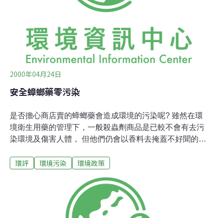
自全球各地不同文化的旅行者彼此之間交換訊息與經驗，
這樣的過程對於環境保護運動而言是一件好事。從我在綠
黨舉辦的活動吸引了不同國家的人來參加可看出台灣與
2000年04月24日
安全蟑螂藥零污染
是否擔心商店賣的蟑螂藥會造成環境的污染呢? 雖然在環
境衛生用藥的管理下，一般殺蟲劑商品是已較不會有去污
染環境及傷害人體， 但他們仍會以香料去掩蓋不好聞的藥
味，還有化學製品中多少存在的不可確定安全性疑慮。所
環評
環境污染
環境政策
以，在此建議您試試以下這些天然的蟑螂藥及方法。