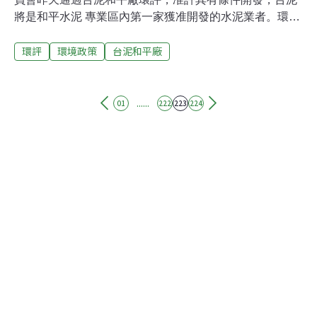
將是和平水泥 專業區內第一家獲准開發的水泥業者。環評
會並做成建議，要求台泥在年產8000000噸的和平廠獲得
環評
環境政策
台泥和平廠
通過建廠之後，台泥最好關閉花蓮市區年產1500000噸的
花蓮廠，不過，這項建議並無約束力。花蓮縣環保局代表
在昨天的環評會上，要求台泥在和平廠通過興建之後，花
蓮廠就應取消，但台泥立即表示不能接受，台泥指出，耗
......
01
222
223
224
資新台幣58億元 的花蓮廠下月就要完工，如果叫停，將浪
費國家資源。環境保護聯盟花蓮分會會長鍾寶珠則質疑，
台泥和平水泥廠為何只進行第一 階段環評就通過，況且，
當初台泥花蓮廠由25萬噸擴廠到150萬噸， 卻以產能擴充
規避環評，當時曾引起很大爭議。不過，環保署指出，由
於當時政府開發和平水泥專業區時，已經進行過二階段環
評，並以年產1300萬公噸，進行各項總量管制，因台泥和
平廠年產800萬公