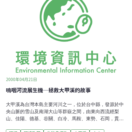
最大宗的產品，走進東石街，觸目都是高疊成堆的蚵殼，
家家戶戶的屋簷下，婦女及小孩忙於剝蚵的情景，構成一
副很美的畫面。
2000年04月21日
嗚咽河流展生機─拯救大甲溪的故事
大甲溪為台灣本島主要河川之一，位於台中縣，發源於中
央山脈的雪山及南湖大山等群嶽之間，由東向西流經梨
山、佳陽、德基、谷關、白冷、馬鞍、東勢、石岡，貫穿
了高峻的地塊、地壘、山地, 迴旋於淺山之間，且橫切台