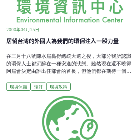
2000年04月25日
居留台灣的外國人為我們的環保注入一股力量
在三月十八號陳水扁贏得總統大選之後，大部分我所認識
的環保人士都沉醉在一種安逸的狀態。雖然現在還不曉得
阿扁會決定由誰出任部會的首長，但他們都在期待一個與
過去比起來要更新、更開放的環保部門及政府機關。我想
環境保護
環評
環境政策
我們這些活躍份子應該舉辦活動以顯示我們的政黨活力。
所以我發出了許多電子郵件，而在上星期四晚上約有二十
幾人聚集在台電大樓(Taipower Building)對面的綠黨台灣
辦公室(Green Party Taiwan office)。我的目的是要讓更多
住在台灣的外國人能與這裡的議題及活躍份子連結起來。
我們需要讓改革的動力不斷地延續下去。 環境保護逐漸地
成為國際性的議題，尤其是在全球溫暖化、毒性物質增加
及生物多樣性受到重視之後更是如此。環保人士就像是來