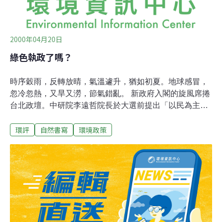
2000年04月20日
綠色執政了嗎？
時序穀雨，反轉放晴，氣溫遽升，猶如初夏。地球感冒，
忽冷忽熱，又旱又澇，節氣錯亂。 新政府入閣的旋風席捲
台北政壇。中研院李遠哲院長於大選前提出「以民為主」
的理想，似乎早已被遺忘。過去反對軍人組閣者，現在似
環評
自然書寫
環境政策
乎也沒有人提出反對。新總統認為其「中間路線」是當選
的關鍵，但似乎遺忘了許多「非中間路線」的廣大支持民
眾。因為必然可到手的，就不值得珍惜？討好中間選民，
甚至是敵對的選民，就成為主政的重點？ 台灣近五十多年
來，國民黨持續主掌中央政府，當然要承擔生所有生態環
保問題的原罪。過去各種社運與選戰，社運團體因而往往
也都是與在野的民進黨相挺。現在民進黨的陳水扁先生取
得中央政權，生態環保的問題就可因而化解，或是就可因