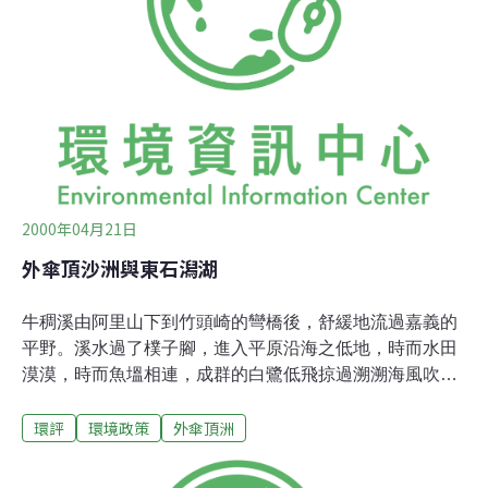
2000年04月21日
外傘頂沙洲與東石潟湖
牛稠溪由阿里山下到竹頭崎的彎橋後，舒緩地流過嘉義的
平野。溪水過了樸子腳，進入平原沿海之低地，時而水田
漠漠，時而魚塭相連，成群的白鷺低飛掠過溯溯海風吹襲
下搖曳不停的木麻黃，夢幻一般醉人的水鄉景色。過了東
環評
環境政策
外傘頂洲
石大橋，溪水斜向南方又轉西流出台灣海峽，出海口的北
岸即今東石港之所在。雖有漁港之名，東石的漁獲不豐，
可由新生地西側魚市場的生意清淡看出。蚵仔是今日東石