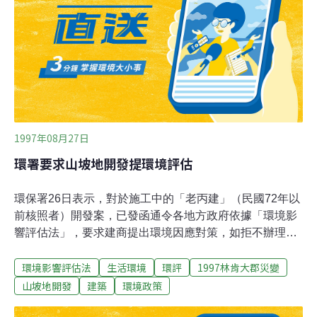
序不完整，揚言會勘無效，開發案環境影響評估作業亦無
效，場面陷入混亂。
1997年08月27日
環署要求山坡地開發提環境評估
環保署26日表示，對於施工中的「老丙建」（民國72年以
前核照者）開發案，已發函通令各地方政府依據「環境影
響評估法」，要求建商提出環境因應對策，如拒不辦理、
情節嚴重者，可依環評法勒令停工；未來環境影響評估審
環境影響評估法
生活環境
環評
1997林肯大郡災變
查則將以總量管制精神，如開發超過一個地區環境的負
荷，將禁止開發。「環境影響評估法」28條規定，「本法
山坡地開發
建築
環境政策
施行前已實施而尚未完成之開發行為，主管機關認為有必