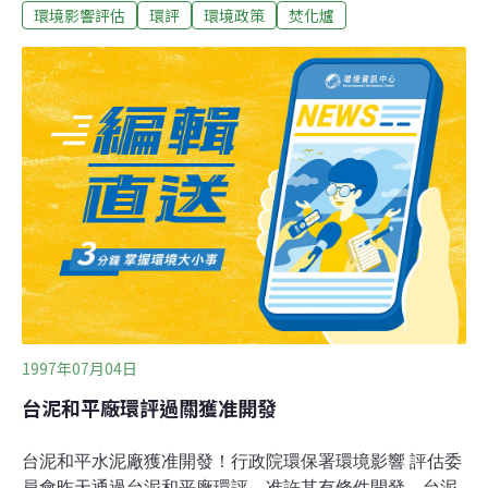
環境影響評估
環評
環境政策
焚化爐
率的焚化爐。工業局及環保單位雖然鼓勵多成立焚化爐，
以處理日增的工業廢棄物，但因合法土地取得不易，且每
日處理容量超過100公噸的焚化爐，須提出環境影響評
估，使事業廢棄物處理廠籌設緩慢。8月中修正通過，容
量100公噸以上的焚化爐，改以審核實際設廠計劃後，再
決定是否須實施環估。未來，將工業廢棄物比照一般廢棄
物，在處理時也能獲得處理費用的補助，增加環保業投入
興建焚化爐的誘因。
1997年07月04日
台泥和平廠環評過關獲准開發
台泥和平水泥廠獲准開發！行政院環保署環境影響 評估委
員會昨天通過台泥和平廠環評，准許其有條件開發，台泥