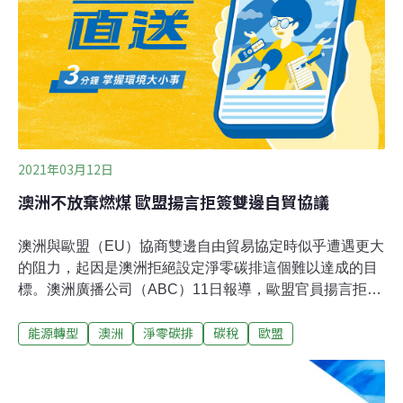
的污染者得到資金，加入模型模擬時發現，這可在2030年
減少貧困人口達600萬人。PIK研究員Bjoern Soergel指，
政府可將碳排放價格與其產生的收入，再於國際分配兩者
相結合，創造出「氣候紅利（climate dividend）」，抵消
碳排放量較低的窮國落實減排措施所面臨的
2021年03月12日
澳洲不放棄燃煤 歐盟揚言拒簽雙邊自貿協議
澳洲與歐盟（EU）協商雙邊自由貿易協定時似乎遭遇更大
的阻力，起因是澳洲拒絕設定淨零碳排這個難以達成的目
標。澳洲廣播公司（ABC）11日報導，歐盟官員揚言拒簽
任何雙邊貿易協定，除非澳洲更加努力降低碳排放量。
能源轉型
澳洲
淨零碳排
碳稅
歐盟
ABC引述歐洲議會關鍵貿易協調官員Kathleen Van
Brempt報導，她認為貿易協定取決於澳洲乾淨版本的碳排
計畫，包括達成氣候中和（climate neutrality）的時間與方
式，及澳洲逐步淘汰煤炭的時程與方式。ABC也說，歐洲