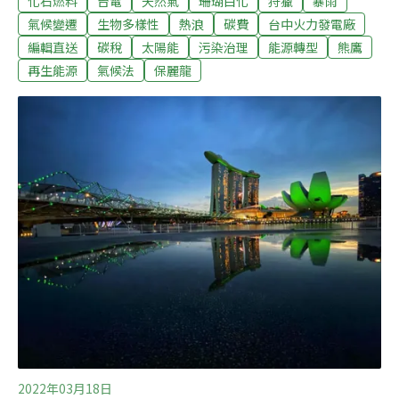
化石燃料
台電
天然氣
珊瑚白化
狩獵
暴雨
民族權益鮮少著墨，疾呼因應氣候變遷相關修法應納入原
氣候變遷
生物多樣性
熱浪
碳費
台中火力發電廠
住民族的角色，重視原住民族的權益。（中央社報導）碳
編輯直送
碳稅
太陽能
污染治理
能源轉型
熊鷹
稅延宕20年 立委：財政部別裝睡財政部2006年提出《能
再生能源
氣候法
保麗龍
源稅條例》草案，2026年歐盟課徵碳關稅，台灣碳費延至
2024年開徵，民眾黨立委蔡壁如、張其祿等人今天指出，
專款專用的碳費，額度、用途、效益都有限，恐拖延台灣
整體減碳時程；碳稅才能達到「環保減碳、產業升級、社
會分配正義」三重效益，應儘速推出延宕近20年的碳稅版
本，並納入《氣候變遷因應法》。（聯合報報導）
2022年03月18日