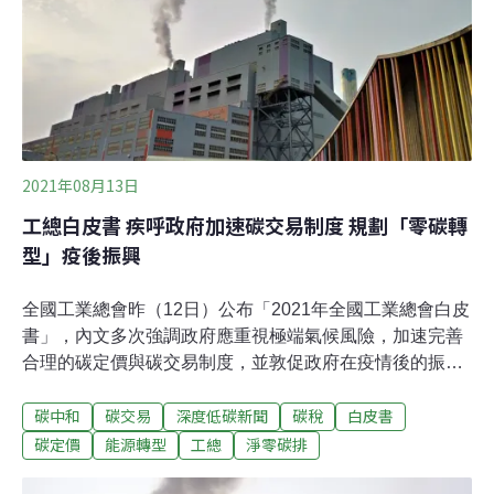
候變遷控制諮詢委員會主席薩爾沃諾（Sarwono
Kusumaatmadja）皆證實該條令的存在。瑪斯伊塔表示，
這份總統行政條令將為印尼吸引更多國際投資人，並展現
印尼落實氣候承諾的決心。碳交易市場將採「總量管制與
交易」機制
2021年08月13日
工總白皮書 疾呼政府加速碳交易制度 規劃「零碳轉
型」疫後振興
全國工業總會昨（12日）公布「2021年全國工業總會白皮
書」，內文多次強調政府應重視極端氣候風險，加速完善
合理的碳定價與碳交易制度，並敦促政府在疫情後的振興
復甦計畫需納入淨零轉型，以「2050碳中和」為目標檢討
碳中和
碳交易
深度低碳新聞
碳稅
白皮書
能源轉型，提出2025年之後的能源規劃。工總籲加速完善
碳交易制度 由行政院指揮溫室氣體減量工作工總2021白
碳定價
能源轉型
工總
淨零碳排
皮書指出，面對世界各國、跨國企業紛紛訂出碳中和時