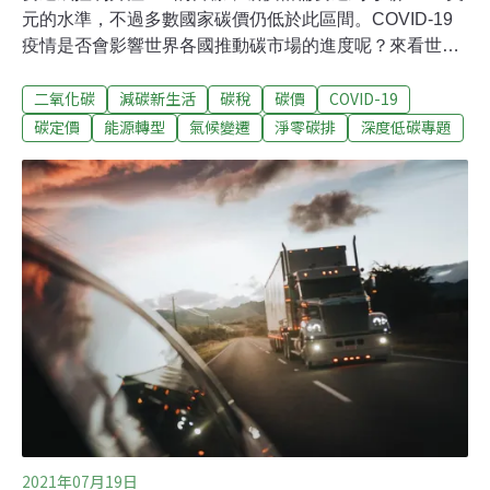
元的水準，不過多數國家碳價仍低於此區間。COVID-19
疫情是否會影響世界各國推動碳市場的進度呢？來看世界
銀行《2021年碳定價現況與趨勢》報告怎麼說！碳定價
二氧化碳
減碳新生活
碳稅
碳價
COVID-19
（carbon pricing）的目的是什麼？是讓二氧化碳等溫室氣
體排放的污染成本內部化的工具，讓排放變成有價，用價
碳定價
能源轉型
氣候變遷
淨零碳排
深度低碳專題
格誘因來引導減量，避免更多化石燃料密集型投資。政府
收來的費用也能作為溫室氣體減量與調適等措施的經費來
源。碳定價是個很有用的工具，但報告指出，不能只依賴
這單一政策，還需要其他監管及研發等輔助工具，多管齊
下來解決氣候變遷問題。碳稅、碳費、碳交易、碳權及內
部碳定價等工具都算是碳定價的範圍。全球碳定價現況有
哪些地方採用碳定價措施呢？今年全球已有64個碳稅或碳
交易市場（ETS）在運作，以歐洲和北美部分地區為主。
值得注意的是，中國的全國排放交易系統在今年上線，涵
蓋了約40億噸
2021年07月19日