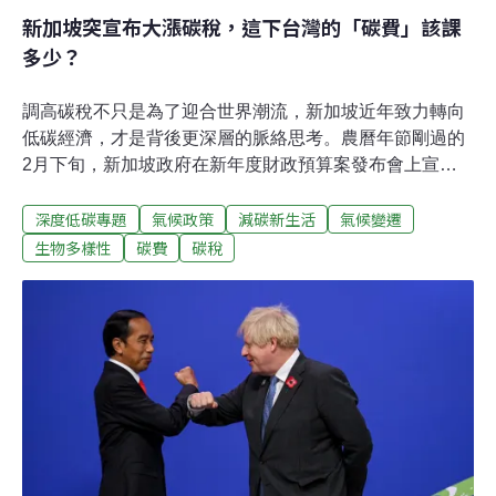
新加坡突宣布大漲碳稅，這下台灣的「碳費」該課
多少？
調高碳稅不只是為了迎合世界潮流，新加坡近年致力轉向
低碳經濟，才是背後更深層的脈絡思考。農曆年節剛過的
2月下旬，新加坡政府在新年度財政預算案發布會上宣
布：2024年碳稅將從現行每公噸5新幣（約新台幣104
深度低碳專題
氣候政策
減碳新生活
氣候變遷
元），一口氣翻倍至25新幣（約新台幣520元）。還沒
完，新加坡以後的碳稅還會更高，預計2026和2027年左右
生物多樣性
碳費
碳稅
漲至45新幣（約新台幣935元），目標是2030年升至每公
噸50至80新幣（約新台幣1039至1662元）。消息一出，
向來打算跟著亞洲鄰國（新加坡也是其中之一）行情走的
台灣，也大吃一驚，讓人好奇即將開徵的「碳費」，到底
要定在多少？課徵費率拉高數倍，碳稅水平比肩先進國家
2019年，新加坡便開始徵收碳稅，當時創下東南亞國家的
先例。那時新加坡的規劃是，到2030年把碳稅緩步拉抬到
10～15新幣。這番費率水平，在國際間算是敬陪末座，而
新加坡政府一貫的解釋是：為了給企業更多時間適應。按