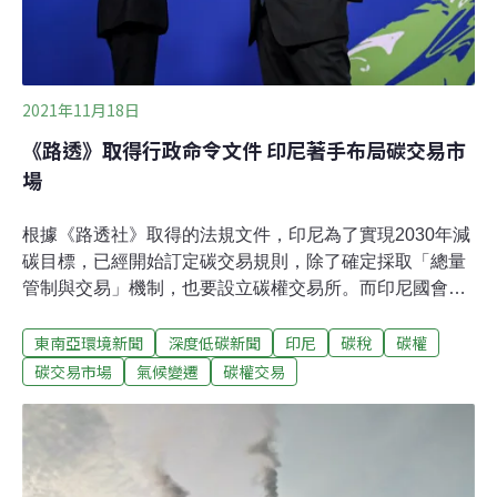
政策規劃
2021年11月18日
《路透》取得行政命令文件 印尼著手布局碳交易市
場
根據《路透社》取得的法規文件，印尼為了實現2030年減
碳目標，已經開始訂定碳交易規則，除了確定採取「總量
管制與交易」機制，也要設立碳權交易所。而印尼國會10
月已通過碳稅制度，意味著印尼未來將是碳稅與碳交易並
東南亞環境新聞
深度低碳新聞
印尼
碳稅
碳權
行。規範印尼碳交易市場的總統行政條令「碳的經濟價
值」（the Economic Value of Carbon）目前尚未公開，不
碳交易市場
氣候變遷
碳權交易
過外媒報導，印尼總統佐科威（Joko Widodo）在前往格
拉斯哥參加聯合國氣候大會COP26（第26屆締約方會議）
前，就已簽署該份文件。印尼媒體《Tempo.co》指出，印
尼財政部長特別顧問瑪斯伊塔（Masyita Crystallin）與氣