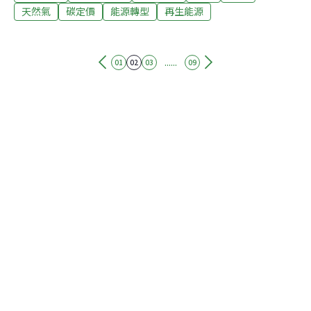
展，這些企業已漸漸注意到全球對化石燃料的需求將會越
天然氣
碳定價
能源轉型
再生能源
來越低，因而開始摸索新的發展策略。這個現象在2017年
美國總統川普宣佈要退出巴黎協定時，曾經出現過。當時
美國的石油巨頭Chevron、ExxonMobil及ConocoPhillips
......
01
02
03
09
都曾公開表示反對，並且轉而積極支持由美國十家大型企
業、幾位具有影響力的政治人物（如：前紐約市長彭
博），還有兩個環保組織（Conservation International 與
The Nature Conservancy）共同組成的氣候領導委員會
（Climate Leadership Council），其推動的碳稅