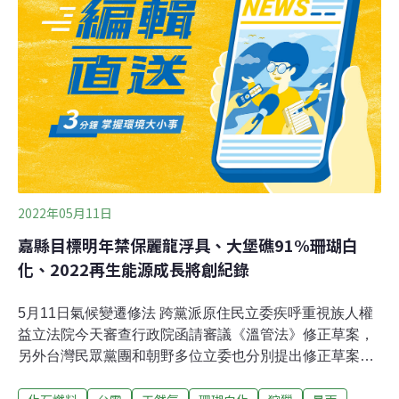
企業不了解盤查機制
2022年05月11日
嘉縣目標明年禁保麗龍浮具、大堡礁91%珊瑚白
化、2022再生能源成長將創紀錄
5月11日氣候變遷修法 跨黨派原住民立委疾呼重視族人權
益立法院今天審查行政院函請審議《溫管法》修正草案，
另外台灣民眾黨團和朝野多位立委也分別提出修正草案，
併案審查，相關版本累計多達約20案。多位原住民立委則
跨黨派共同召開記者會，質疑行政院版法案草案對於原住