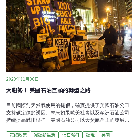
國家實施碳定價，管制全球22%的二氧化碳排放量（大約
120億噸），其中採取碳交易體系和碳稅的比例各占一
半。而先前幾個碳排大國也陸續加入碳定價的陣容，像加
拿大已在去年開始實行「全加碳價制度」（Pan-Canadian
Pricing on Carbon Pollution），墨西哥則是於今年啟動示
範碳交易機制，讓受管制的碳排
2020年11月06日
大趨勢！ 美國石油巨頭的轉型之路
目前國際對天然氣使用的提倡，確實提供了美國石油公司
支持碳定價的誘因。未來如果歐美社會以及歐洲石油公司
持續提高減排標準，美國石油公司以天然氣為主的發展策
略，也有可能受到動搖。石油公司一般都被視為是造成溫
氣候政策
減碳新生活
化石燃料
碳稅
美國
室氣體過度排放的源頭之一，但面對全球能源轉型的進