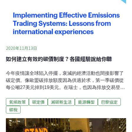
議會還對澳洲開出另一槍，就是投票表決進一步對部分國
家的產品課徵碳稅，適用對象為缺乏嚴重污染處理計畫的
國家。澳洲尚未對這項潛在關稅付出代價，但2016年輸往
歐洲的產品價值超過200億澳幣（155億美元）。
2020年11月13日
如何建立有效的碳價制度？各國經驗說給你聽
今年疫情讓全球陷入停擺，衰減的經濟活動也間接影響了
碳定價。像歐盟碳排放額度因為供過於求，第一季碳價從
每公噸27美元掉到19美元。在瑞士，也因為排放交易登記
處的關閉而取消碳額度拍賣；其他與碳市場相關的關鍵國
氣候政策
碳定價
減碳新生活
能源轉型
巴黎協定
際會議，如：第26屆聯合國氣候變遷會議（COP26），更
由於疫情緣故，直接延至明年底，這些皆為全球碳交易市
碳稅
場增添幾分變數。碳定價已蔚為主流 各國陸續加入陣容雖
然COVID-19來擾局，但根據世界銀行最新發布的2020全
球碳定價現況及趨勢發展報告，目前國際已有61個地區和