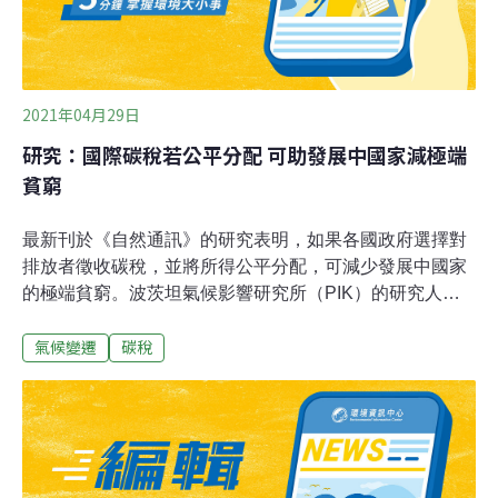
2021年04月29日
研究：國際碳稅若公平分配 可助發展中國家減極端
貧窮
最新刊於《自然通訊》的研究表明，如果各國政府選擇對
排放者徵收碳稅，並將所得公平分配，可減少發展中國家
的極端貧窮。波茨坦氣候影響研究所（PIK）的研究人員
利用電腦模型，預測旨在限制全球暖化的各種干預措施，
氣候變遷
碳稅
將如何影響全球貧困水平。他們發現，到2030年全球將有
約3.5億人生活在極端貧窮中，每日生活費不足1.9美元。
團隊再根據《巴黎氣候協議》規定的「1.5 ℃溫升限制」
目標所制定的氣候政策，發現該些政策，可能使生活在極
端貧困中的人數再增加5000萬。但當團隊以國家碳價收入
的公平再分配策略，即污染程度較低的窮國，可從較富裕