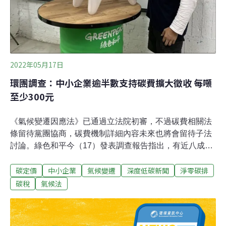
2022年05月17日
環團調查：中小企業逾半數支持碳費擴大徵收 每噸
至少300元
《氣候變遷因應法》已通過立法院初審，不過碳費相關法
條留待黨團協商，碳費機制詳細內容未來也將會留待子法
討論。綠色和平今（17）發表調查報告指出，有近八成受
訪企業接受碳費擴大徵收範圍，超過五成支持未來碳費應
碳定價
中小企業
氣候變遷
深度低碳新聞
淨零碳排
接軌國際、合理徵收每噸至少300元。綠色和平專案主任
洪昇邦解讀，產業對碳管制其實有所準備，若政府擔心得
碳稅
氣候法
罪企業，不敢訂出合理碳費，只想「虛應故事」，就像是
勞師動眾打造出一個大豬公撲滿出來，最後只放幾個銅板
進去，反而白忙一場。陷入「碳焦慮時代」 仍有多數中小