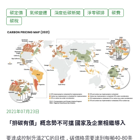
為碳費至少每噸碳排500元。民進黨立委洪申翰、國民黨
碳定價
氣候變遷
深度低碳新聞
淨零碳排
碳費
立委謝衣鳳，以及民眾黨立委蔡壁如，則在記者會上異口
同聲向行政院喊話，要求盡速實施碳定價機制，別讓總統
碳稅
蔡英文的淨零宣示淪為空泛口號。綠色和平民調：九成民
眾盼政府有積極減碳目標 八成民眾不知現行目標全球極端
氣候災害不斷，歐盟日前公布氣候危機的「55套案」 （Fit
for 55），強化減碳措施，將於2023年試行碳邊境調整機
制（又稱碳關稅），國外的高碳排商品要進入歐盟市場，
需先購買排碳額度，2026年正式上路，美國、日本也有意
跟進碳關稅機制。台大風險社會與政策研究中心主任周桂
田直言，在歐盟公布碳邊境調整機制後，「碳定價」將驅
動全球氣候經濟體系、生產鏈的地緣政治競爭，全球經濟
與社會將因此急速翻
2021年07月23日
「排碳有價」概念勢不可擋 國家及企業相繼導入
要達成控制升溫2°C的目標，碳價格需要達到每噸40-80美