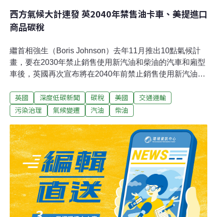
西方氣候大計連發 英2040年禁售油卡車、美提進口
商品碳稅
繼首相強生（Boris Johnson）去年11月推出10點氣候計
畫，要在2030年禁止銷售使用新汽油和柴油的汽車和廂型
車後，英國再次宣布將在2040年前禁止銷售使用新汽油和
柴油大型貨車，作為2050年交通運輸淨零排放計畫的一部
英國
深度低碳新聞
碳稅
美國
交通運輸
分。另一方面，歐盟和美國幾乎同時於14日在碳邊境稅上
有所進展。英國交通減排 增2040年禁貨運油車、國內航班
污染治理
氣候變遷
汽油
柴油
零排放交通運輸是英國污染最嚴重的產業，在COVID-19
大流行前，約佔該國二氧化碳排放量的1/3。英國削減交通
排放計畫還包括2050年實現淨零航空排放，目標在2040年
初將國內航班的排放量削減到淨零。但由於減少飛航對氣
候影響的技術仍處於起步階段，該計畫過去被批評為不切
實際。政府還表示將在2027年前將其4萬輛汽車和貨車組
成的政府車隊換成零排放汽車，比原先的計畫提前三年。