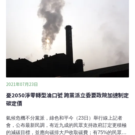
程，政府應制定新的氣候法案，引導產業轉型。建議政府
若要達到「2050碳中和」目標，健全政策法規、完善碳定
價機制、輔導獎勵措施要三管齊下。白皮書提到，現行
《溫室氣體減量及管理法》減碳目標遠遠落後國際也無法
因應碳中和路徑。中國、日本、南韓以及新加坡都已施行
碳交易或是碳稅。我國至今卻尚未建立碳排總量管制、碳
交易與碳定價機制，未來產品出口除可能遭課碳關稅外，
還會因碳足跡過高而被排除於全球供應鏈外。
2021年07月23日
憂2050淨零轉型淪口號 跨黨派立委要政院加速制定
碳定價
氣候危機不分黨派，綠色和平今（23日）舉行線上記者
會，公布最新民調，有近九成的民眾支持政府訂定更積極
的減碳目標，並應向碳排大戶收取碳費；有75%的民眾認