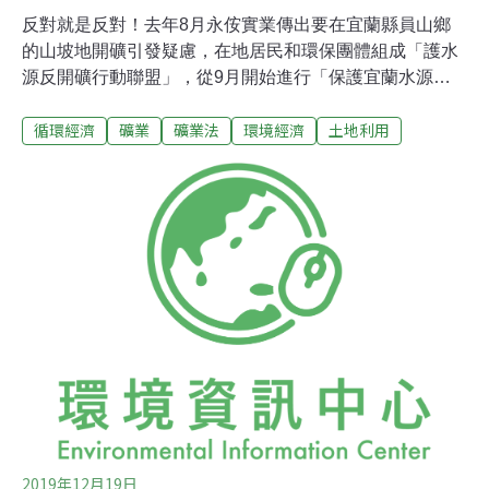
反對就是反對！去年8月永侒實業傳出要在宜蘭縣員山鄉
的山坡地開礦引發疑慮，在地居民和環保團體組成「護水
源反開礦行動聯盟」，從9月開始進行「保護宜蘭水源
地，拒絕礦業發開破壞山林」的緊急連署，短短三個月就
循環經濟
礦業
礦業法
環境經濟
土地利用
蒐集4萬多份聯署書，連宜蘭縣長林姿妙也在去年11月簽
署聯署書。今（19日）林姿妙更親自率宜蘭縣政府團隊來
到開礦所在的中華村首次舉行記者會，向在地居民宣布好
消息，「宜蘭縣國土計畫草案已經決定把永侒預定的開發
區域劃設為國土保育區第一類。」未來會依《國土計畫
法》明定該區域禁止或限制其使用，以維護縣民良好的居
住品質，讓宜蘭的環境及水資源得以永續。宜蘭縣國土計
畫草案將送內政部審議 林姿妙：盼中央能尊重地方保護水
源宜蘭縣員山鄉被稱為水的故鄉，不僅有多處自然湧泉，
水質清澈的粗坑溪也是宜蘭重要水源地，下游取水口直接
送到深溝淨水廠，提供優質的民生用水，也灌溉了大片宜
蘭農地，更孕育出馳名中外的「葛瑪蘭威士忌」生命
2019年12月19日