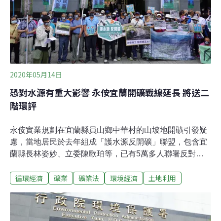
水 永侒1980年起在宜蘭縣員山鄉開發瓷土礦，停礦多
年，原礦區礦權即將到期，計畫在員山鄉中華村與內城村
申請新礦區，引發地方強烈反彈。之後，開發單位承
2020年05月14日
恐對水源有重大影響 永侒宜蘭開礦戰線延長 將送二
階環評
永侒實業規劃在宜蘭縣員山鄉中華村的山坡地開礦引發疑
慮，當地居民於去年組成「護水源反開礦」聯盟，包含宜
蘭縣長林姿妙、立委陳歐珀等，已有5萬多人聯署反對永
侒於大安埤山開礦，恐影響宜蘭25萬人用水安全。本案第
循環經濟
礦業
礦業法
環境經濟
土地利用
二次專案小組初審今（14日）登場，正、反方民眾一早從
宜蘭來到環保署外集結，支持民眾說永侒公司是好企業，
以送餐、獎學金等方式回饋地方多年；反對居民則擔憂，
永侒挖山採礦將影響水源安全，也對當地交通造成衝擊，