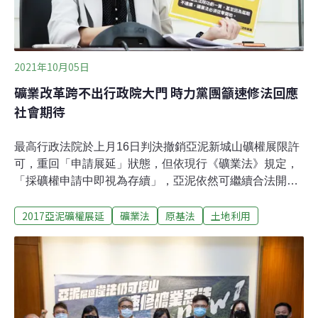
2021年10月05日
礦業改革跨不出行政院大門 時力黨團籲速修法回應
社會期待
最高行政法院於上月16日判決撤銷亞泥新城山礦權展限許
可，重回「申請展延」狀態，但依現行《礦業法》規定，
「採礦權申請中即視為存續」，亞泥依然可繼續合法開
採，讓礦業改革議題再浮上檯面。時代力量立委王婉諭表
2017亞泥礦權展延
礦業法
原基法
土地利用
示，目前第十屆立法委員已經進入第四會期，但經濟委員
會還沒排審《礦業法》，政院的修法草案更是「連行政院
的大門都還沒跨出來」。王婉諭呼籲，若政院遲遲沒有動
作，經濟委員會也應該比照第九屆審查辦法，在已形成共
識的條文基礎之上，盡快排審各委員及黨團的版本，才是
正面回應社會訴求。修法關鍵爭點 立委邱顯智：司法判決
打臉行政院時代力量今（5日）舉行「速修礦業惡法 ，終