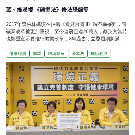
藍、綠漠視 《礦業法》修法恐歸零
2017年齊柏林導演在拍攝《看見台灣 II》時不幸罹難，讓
礦業改革被更加重視，至今連署已達26萬人，蔡英文當時
也鄭重宣示要推行礦業改革，2年過去，立委屆期將滿，
礦業法卻仍未完成修法。不滿礦業法修法未竟，地球公民
循環經濟
礦業
環境政策
礦業法
環境經濟
基金會、蠻野心足生態協會、環境法律人協會、環境權保
障基金會、台權會等長期關心修法的團體，19日召開記者
會，表達對執政的民進黨非常失望，也對最大在野黨國民
黨的消極感到憤怒。回顧礦業法修法重點：霸王條款、環
評、原民諮商同意回顧礦業法初始的修法方向，包括被稱
作「霸王條款」的第31條與47條：展延遭駁回的業者可請
求補償、業者未獲地主同意可提保證後逕行開發等條文，
都將大幅修改。以及涉及《環境影響評估法》《原住民族
基本法》的第21條：未來新增礦業用地或展限時的既有礦
業用地，都要踐行原基法的諮商同意或參與。然而，環團
表示，回顧修法歷程，第九屆立委任內第三會期的臨時會
開始逐條討論，並於第五會期的尾聲