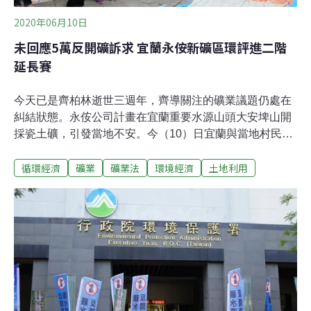
2020年06月10日
未回應5萬反開礦訴求 宜蘭永侒新礦區環評進二階
延長賽
今天已是齊柏林逝世三週年，齊導關注的礦業議題仍處在
糾結狀態。永侒公司計畫在宜蘭重要水源山頭大安埤山開
採瓷土礦，引發當地不安。今（10）日宜蘭與當地村民近
300人到環保署前抗議，他們拿著宜蘭水源區照片，演著
循環經濟
礦業
礦業法
環境經濟
土地利用
行動劇，高喊「永侒滾開！」「保護宜蘭水源！」環保署
今日進行永侒開礦環評審查。居民希望委員直接撤回該
案，不要進入耗時更長的二階審查，讓地方分裂、開發噩
夢持續。不過，大會經一番激辯後，認為缺乏足夠資料直
接駁回該案，最後仍裁定進入二階環評、讓永侒補充完整
資料後再重新審查。一早就出發，等到六點結果出爐才回
宜蘭的群眾表達強烈失望。想到之後二階環評的漫漫長
路，一位高齡80幾的阿嬤沮喪地說，「我心肝真甘苦。」
永侒遭環評現場居民打臉 「簡易自來水」也是山裡的