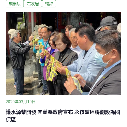
礦業法
石灰岩
環評
達（InSAR）製作地表形變圖，「可以調查落石崩塌或土
石流等可能的地質災害，讓民眾得以安心。」然而，開發
單位經過三次會議，始終堅持不做LiDAR與InSAR。居民
要求在礦區外鄰近地點進行地質鑽探，開發單位也說「沒
有必要，這是既有礦場，地質資料充足，應該相當堅
固。」他更說，「全世界各地有山就有落石，到處都會發
生，只是時間的問題。」對此，環評委員李培芬則放話，
開發單位若堅持不願調查相關資料，「二階環評實質審
查，有任何問題開發單位要自行負責。」環保署綜計處也
說，範疇界定會議主要是討論性質，但進入二階環評實質
審查，「環評委員有要求補充資料，開發單位還是必須
做。」
2020年03月19日
護水源禁開發 宜蘭縣政府宣布 永侒礦區將劃設為國
保區