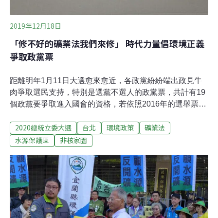
2019年12月18日
「修不好的礦業法我們來修」 時代力量倡環境正義
爭取政黨票
距離明年1月11日大選愈來愈近，各政黨紛紛端出政見牛
肉爭取選民支持，特別是選黨不選人的政黨票，共計有19
個政黨要爭取進入國會的資格，若依照2016年的選舉票
數，要達到5%的最低門檻，至少須獲得60萬張選票的支
2020總統立委大選
台北
環境政策
礦業法
持，因此每一個議題、每一個選民對小黨而言都相當珍
貴。歷經眾叛親離的時代力量，這次推出的不分區立委名
水源保護區
非核家園
單，由環團出身的陳椒華擔負第一排序的重責大任，對於
關注環保議題民眾的選票是勢在必得，今（18日）陳椒
華、陳惠敏、白卿芬、詹智鈞四位時代力量立委候選人一
字排開，提出環境政策，包含推動水源保護區管理、精進
空污法規、檢討廢棄物管理、推動掩埋場制度、落實非核
抗暖減煤、設置氣候變遷專責單位、溯源污染排放管理、