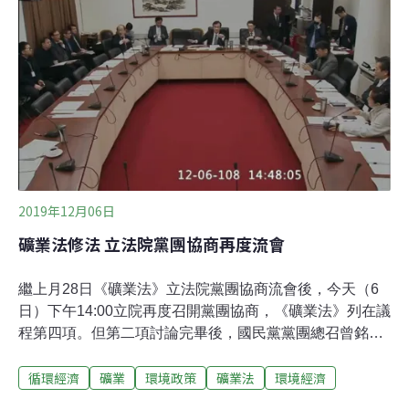
大家嚴格把關，請大家要相信公部門。」對此，中華社區
發展協會理事長陳明華則認為，現行《礦業法》第38條規
定，礦業經營有妨害公益無法補救，主管機關就應廢止其
礦業權之核准，「礦務局作為礦業主管機管卻把責任丟給
其他部會，讓人相當失望。」八旬老婦北上礦務局拿鍋鏟
反永侒開礦 「政府的腦筋比我的頭腦還僵化」 「反對永
侒開礦，恁祖母跟他拚了！」數十位高齡80多歲的老婦，
早上8點就從宜蘭員山鄉搭車北上，來到
2019年12月06日
礦業法修法 立法院黨團協商再度流會
繼上月28日《礦業法》立法院黨團協商流會後，今天（6
日）下午14:00立院再度召開黨團協商，《礦業法》列在議
程第四項。但第二項討論完畢後，國民黨黨團總召曾銘宗
隨即表示不參加了，離開協商會場。主席蘇嘉全於14:48分
循環經濟
礦業
環境政策
礦業法
環境經濟
宣布散會。第一項的總預算案、以及第二項的「12月18日
起至12月31日止停開院會及委員會案」均未達成共識。將