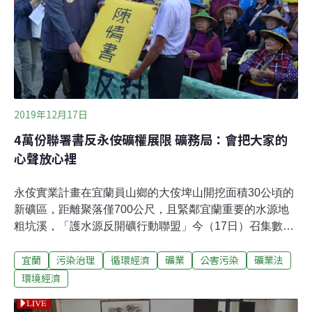
加強國土保育及海洋保育，以及完成《礦業法》修正等10
餘項政見主張。時力候選人陳惠敏再把礦業改革列政見 呼
籲現任立委應即刻救援《礦業法》時代力量提名的高雄鳳
山區立委候選人陳惠敏表示，總統多次承諾礦
2019年12月17日
4萬份聯署書反永侒礦權展限 礦務局：會把大家的
心聲放心裡
永侒實業計畫在宜蘭員山鄉的大侒埤山開挖面積30公頃的
新礦區，距離聚落僅700公尺，且緊鄰宜蘭重要的水源地
粗坑溪，「護水源反開礦行動聯盟」今（17日）召集數十
位當地居民北上來到礦務局，要求駁回永侒的礦權展限。
宜蘭
污染治理
循環經濟
礦業
公害污染
礦業法
出面接受陳情書的礦務局副局長周國棟則說，「我們絕對
會把大家的心聲放在心裡，但是做公務員還是要依法行
環境經濟
政，業者申請展延就需依程序審查。」他表示，礦權展限
須經過跨部會60多個公務機關的審查，「相信各機關會替