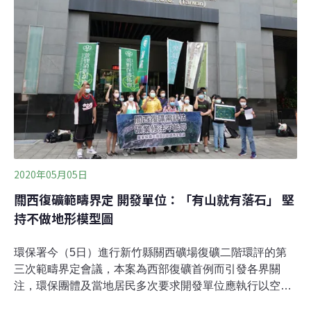
「拜託環評退回本案。」最終，專案小組經過長達三個小
時討論，認為本案生態調查、水文評估不夠完整，可能對
周遭環境及水源有重大影響，「建議進入第二階段環境影
響評估審查」。這項決議仍須送環評大會討論，若確定進
入二階，至少需一年以上的調查時程，反開礦護水源恐成
長期抗戰。正、反方民眾各自集結互不相讓 中華村長更因
支持開礦而面臨罷免宜蘭縣員山鄉被稱為水的故鄉，不僅
有多處自然湧泉，水質清澈的粗坑溪也是宜蘭重
2020年05月05日
關西復礦範疇界定 開發單位：「有山就有落石」 堅
持不做地形模型圖
環保署今（5日）進行新竹縣關西礦場復礦二階環評的第
三次範疇界定會議，本案為西部復礦首例而引發各界關
注，環保團體及當地居民多次要求開發單位應執行以空載
光達（LiDAR）測製數值地形模型，或用干涉合成孔徑雷