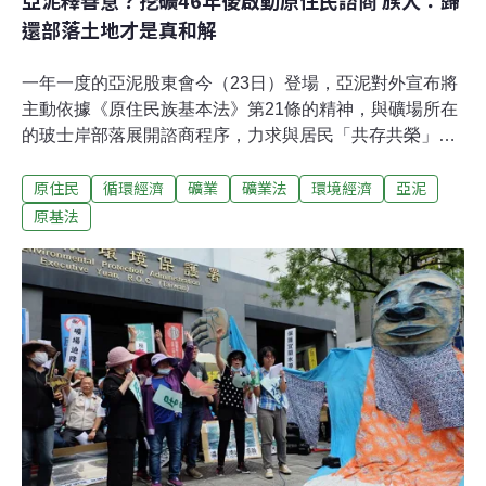
還部落土地才是真和解
一年一度的亞泥股東會今（23日）登場，亞泥對外宣布將
主動依據《原住民族基本法》第21條的精神，與礦場所在
的玻士岸部落展開諮商程序，力求與居民「共存共榮」。
環保團體與部落原住民今日則在股東會外舉行記者會，並
原住民
循環經濟
礦業
礦業法
環境經濟
亞泥
肯定亞泥願意釋出善意，但也擔心「亞泥過去曾登報承諾
要『縮減礦區、依法環評』卻不了了之，這次的承諾會不
原基法
會真的落實仍有變數。」地球公民基金會表示，會持續要
求亞泥實現承諾，每年的股東會都會來抗爭，直到爭議落
幕，「霸佔土地來施捨不算釋出善意，歸還部落的土地才
能真正和解。」法院去年認定經濟部未踐行「原住民諮商
同意權」 亞泥礦權展限案敗訴遠東集團的亞洲水泥公司從
1973年開始在花蓮新城山開礦，卻因現行《礦業法》過於
寬鬆，讓亞泥多次展延礦權始終免做環評也不用取得居民
同意，導致當地部落居民生活長期受到炸山開礦的影響，
1990年開始，抗爭將近20年。2017年總統蔡英文宣示礦
業改革方向，經濟部卻於同年通過