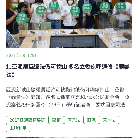
結違法爽挖」記者會，立法委員王婉諭、邱顯智、陳椒華
呼籲，行政院應尊重司法判決，儘速將礦業法修法草案送
進立法院。最高行政法院上月撤銷亞泥展限許可，判決書
中指出，採礦權20年為一期、可無限次展限，展限申請以
核准為原則的規定，幾乎是「不間斷破壞土地、影
2021年09月29日
批亞泥展延違法仍可挖山 多名立委疾呼速修《礦業
法》
亞泥新城山礦權展延許可被撤銷後仍可繼續挖山，凸顯
《礦業法》問題。多名民進黨立委和地球公民基金會、亞
泥案義務律師團今（29日）舉行記者會，要求因應司法判
決，立即修正《礦業法》並調整礦業權展延制度，否則目
2017亞泥礦權展延
礦權
礦業法
亞泥
原基法
前70個礦業權展延申請案，就可如同亞泥新城山礦場，在
未通過嚴謹審查，且未完成礦業權展延核准情形下繼續挖
土地利用
山採礦。亞泥案律師：盼《礦業法》修正能實踐環境及原