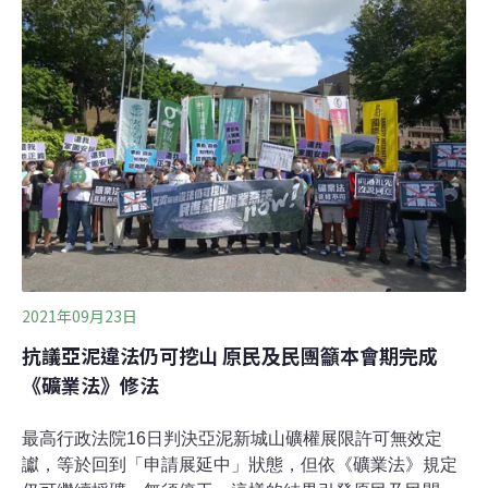
住民權益保障身兼律師以及民間版《礦業法》草案起草人
的謝孟羽表示，「反亞泥．還太魯閣族土地運動」持續將
近40年，他看到的不只有滿櫃的資料及一堆未解難解的問
題，還有隱藏在環境正義問題背後更深層的原住民族轉型
正義問題。謝孟羽表示，提出《礦業法》修正草案，無非
是希望能一次性、整體性解決所有問題，並透過亞泥案這
件指標性案件的成功，帶動立法與行政實踐原住民族轉型
正義與權益保障。謝孟羽並提到，除了應修改《礦業法》
第31條「展限原則核准，例外駁回」、第13條「
2021年09月23日
抗議亞泥違法仍可挖山 原民及民團籲本會期完成
《礦業法》修法
最高行政法院16日判決亞泥新城山礦權展限許可無效定
讞，等於回到「申請展延中」狀態，但依《礦業法》規定