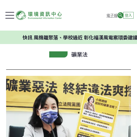
電子報
登入
快訊
風機離聚落、學校過近 彰化福漢風電案環委建議不應開發
礦業法