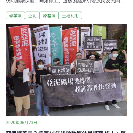
仍可繼續採礦，無須停工。這樣的結果引發原民及民間團
體不滿，今（23日）於行政院門口集結，怒批《礦業法》
礦業法
亞泥
原基法
土地利用
亟需改革，要求政院盡速提出修法草案版本，在立法院本
次會期完成修法。亞泥「未踐行原民諮商同意權」最高行
政法院駁回上訴亞泥公司自1973年取得新城山礦區採礦權
後開挖至今，與當地居民的衝突、引發的環保爭議不曾停
歇，亞泥在2017年11月第三度取得礦權展限20年，可以採
礦到2037年，當時更是掀起社會議論。由於當地是玻士岸
部落原住民傳統領域，族人指控礦務局並未踐行《原基
法》第21條諮商同意權就核發礦權，向經濟部及亞泥提起
行政訴訟。高等行政法院於2019年判決經濟部及亞泥敗
訴，要求經濟部撤銷亞泥的礦權展限，經濟部不再上訴，
但亞泥仍提起上訴。最高行政法院今（2021）年9月16日
宣判駁回亞泥上訴，全案定
2020年06月23日
亞泥釋善意？挖礦46年後啟動原住民諮商 族人：歸