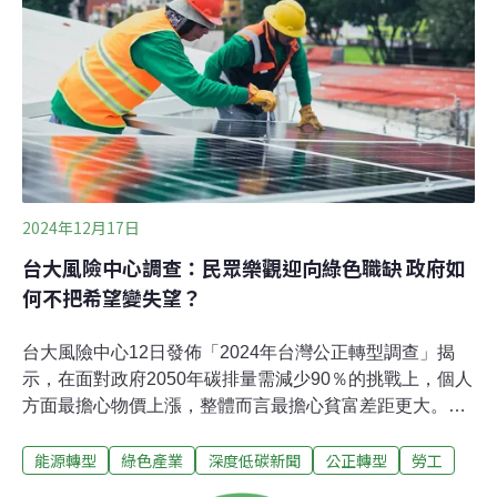
設MBA與環境碩士的雙學位課程。「商學院談論氣候變遷
的方式發生了根本的轉變。以前只有一小群有熱情的MBA
在談論這主題，現在卻得到高層的大力支持，」
《Trellis》指出，像是巴黎高等商學院（HEC Paris）、劍
橋大學商學院、歐洲工商
2024年12月17日
台大風險中心調查：民眾樂觀迎向綠色職缺 政府如
何不把希望變失望？
台大風險中心12日發佈「2024年台灣公正轉型調查」揭
示，在面對政府2050年碳排量需減少90％的挑戰上，個人
方面最擔心物價上漲，整體而言最擔心貧富差距更大。不
過，調查顯現出民眾對綠色職缺充滿期待，有52%的受訪
能源轉型
綠色產業
深度低碳新聞
公正轉型
勞工
者認為自己能轉職至新領域。民眾樂觀迎向綠色職缺，政
府如何不把希望變失望？台大風險中心於12日發布最新一