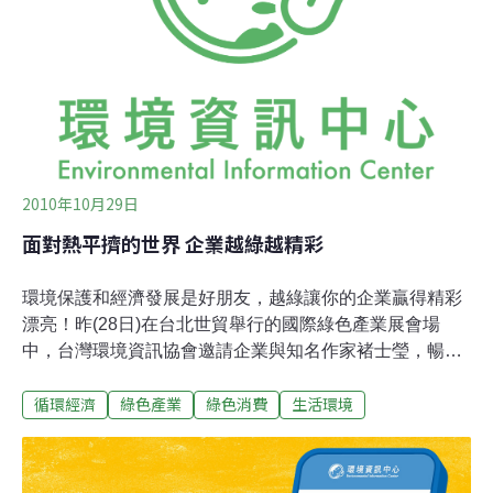
充，觀展人數也年年增加。這是柏林在歲寒時節最盛大的
活動之一。過去幾10年從全球各地來參展的單位已超過7
萬8000家，觀展人數總計已超過3000萬人。「綠色週」期
間，許多國家的農業部長也會到柏林來參加有關
2010年10月29日
面對熱平擠的世界 企業越綠越精彩
環境保護和經濟發展是好朋友，越綠讓你的企業贏得精彩
漂亮！昨(28日)在台北世貿舉行的國際綠色產業展會場
中，台灣環境資訊協會邀請企業與知名作家褚士瑩，暢談
「更綠一籌，你才能贏得未來」。會中台灣索尼(Sony)企
循環經濟
綠色產業
綠色消費
生活環境
業品牌經理蔡宜凌即說，嚴守環保信念，讓索尼跨足國際
之餘，也要跨越到下世代，為下世代子孫留下環境資源。
環境資訊協會副秘書長夏道緣則認為，一場「能源長」
(CPO)與「個人能源消費者」(PEC)的運動即將開始，企