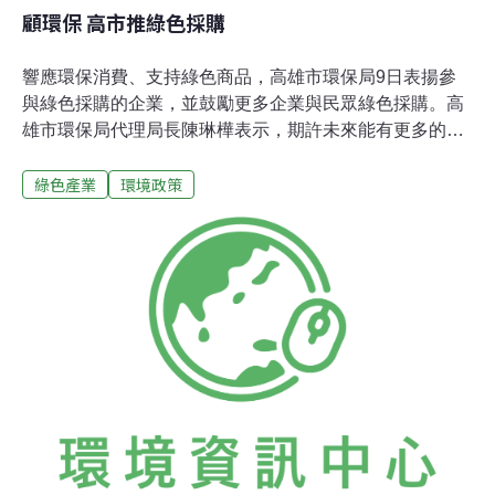
顧環保 高市推綠色採購
響應環保消費、支持綠色商品，高雄市環保局9日表揚參
與綠色採購的企業，並鼓勵更多企業與民眾綠色採購。高
雄市環保局代理局長陳琳樺表示，期許未來能有更多的企
業和民眾投入綠色採購行列，將綠色生產、綠色採購及消
綠色產業
環境政策
費轉化為這個世代的消費潮流。為鼓勵企業共同參與綠色
採購，響應環保消費支持綠色商品，高雄市環保局表揚綠
色採購提報金額達新台幣500萬元以上的企業，希望加強
企業持續參與綠色採購的環保運動。高雄市環保局說，政
府採購法也規範推動綠色採購作業，高雄市並建置綠色採
購網路和通路，加強宣導於購買商品時，多指定採購具有
環保標章的綠色商品。100年度高雄市民間企業團體綠色
採購金額達6億2725萬元，高雄市環保局認為對於綠色產
業是劑強心針，當前也是推動綠色採購的最佳時機。