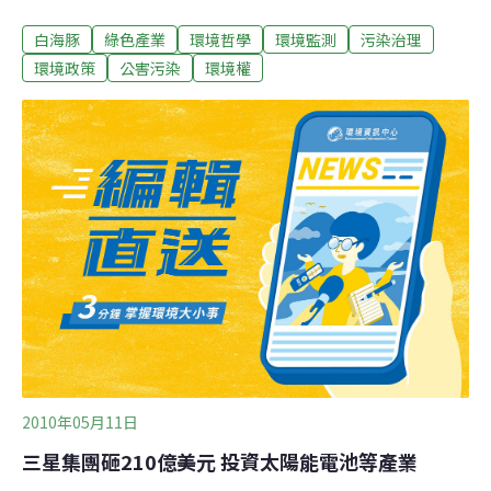
神弄鬼」，藉著中元普渡，讓阻礙環境正義、社會公義的
白海豚
綠色產業
環境哲學
環境監測
污染治理
厲鬼昇天，不要陰魂不散橫行台灣社會。由台灣媽祖魚保
育聯盟、彰化縣環境保護聯盟、綠黨等團體發起的「中元
環境政策
公害污染
環境權
節神鬼日行總統府行動」號召了不少網友支援。網友李遇
安即透過臉書得知這項活動，特地從高雄北上參加。曾經
出海看過白海豚，李遇安認為政府對環境太不尊重。另一
位也是透過臉書得知活動的網友，忍受著夏日炎熱的溫度
上粧，即使晚一點就會上班，仍將寶貴的時間挪出來支持
環團的信念。環團形容政府政策圈地滅農、重財團輕庶
民、債留子孫、禍國殃民宛若神鬼亂舞，這一天各式各樣
的符咒傾出，要鎮住諸如「債留子孫欠債鬼」，環保指
稱，經建會主委劉憶如公然稱環保為投資障礙，卻不知環
保綠色產業是最好的投資。面對世界級保育生物白海豚，
2010年05月11日
三星集團砸210億美元 投資太陽能電池等產業