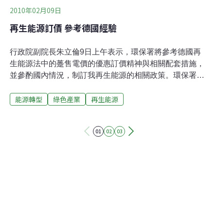
2010年02月09日
再生能源訂價 參考德國經驗
行政院副院長朱立倫9日上午表示，環保署將參考德國再
生能源法中的躉售電價的優惠訂價精神與相關配套措施，
並參酌國內情況，制訂我再生能源的相關政策。環保署9
日上午舉辦「從再生能源發展看台灣邁向低碳社會契機」
能源轉型
綠色產業
再生能源
國際研討會，大力倡議「綠色新政」。朱立倫出席強調，
我國自然資源缺乏，99%以上電力靠進口，再生能源只占
5%，因此將致力推動與發展綠色產業，也將採用「德國經
01
02
03
驗」，參考德國躉售電價的優惠訂價精神與相關配套。環
保署長沈世宏表示，台灣不會全盤移植德國經驗，會參酌
我國國情及民間需要後，制訂屬於我國的再生能源政策。