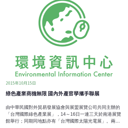
期「公正轉型」民調，今年已是連續第三年調查，本次調
查由「全國公信力民意調查」公司於10月17日至25日進
行，採市內電話與行動電話雙軌方式，共訪問1102位年滿
18歲的民眾。在95％信心水準下，整體抽樣誤差不超過
±2.95%。調查顯示，在面對政府2050年碳排量需減少
90％的挑戰，個人方面最擔心物價上漲（61.1%），整體
而言最擔心貧富差距更大（46.5%）。同時，有近半數
（49.5%）民眾認為，政府推動淨零排放所創造的新工作
會到自己所在地，43%認為薪資（如再生能源領域）會較
現有工
2015年10月15日
綠色產業商機無限 國內外產官學攜手聯展
由中華民國對外貿易發展協會與展盟展覽公司共同主辦的
「台灣國際綠色產業展」，14～16日一連三天於南港展覽
館舉行；同期同地點亦有「台灣國際太陽光電展」。兩展
共計278家參展廠商，產官學界聯手展出低碳能源、水資