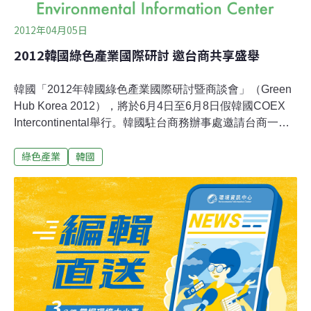
2012年04月05日
2012韓國綠色產業國際研討 邀台商共享盛舉
韓國「2012年韓國綠色產業國際研討暨商談會」（Green
Hub Korea 2012），將於6月4日至6月8日假韓國COEX
Intercontinental舉行。韓國駐台商務辦事處邀請台商一同
參與，透過該會促進兩國雙邊貿易交流提供無限商機契
綠色產業
韓國
機。韓國駐台商務辦事處表示，隨著社會變遷各國皆不遺
餘力積極推動綠色產業，該活動主要邀請全球各地的再生
能源、環境、水處理等產業，以及與招標、發包採購、
EPC、產品開發有關的部門、業者。會中將進行產業、市
場、技術等相關策略議題發表與趨勢分析，並希望藉此進
一步與韓國綠色產業、再生能源業者進行交流互動，發展
長期的合作夥伴關係。5天4夜的國際研討會，包含有一對
一採購商談會、產業考察、環境政策招商說明會等。詳情
可洽KOTRA韓國駐台商務辦事處市場行銷組。