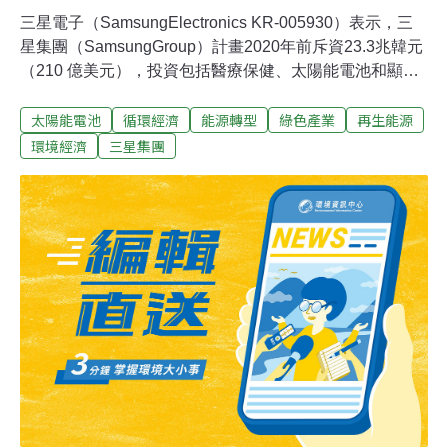
三星電子（SamsungElectronics KR-005930）表示，三
星集團（SamsungGroup）計畫2020年前斥資23.3兆韓元
（210 億美元），投資包括醫療保健、太陽能電池和顯示
器技術，善用公司在綠色產業方面投資的優勢。根據彭博
太陽能電池
循環經濟
能源轉型
綠色產業
再生能源
報導，三星電子11日發布新聞稿表示，三星集團計畫投資
電動車電池5.4兆韓元，以及發光二極體（LED）8.6兆韓
環境經濟
三星集團
元，以及太陽能電池6兆韓元。99年3月回鍋任董座的李健
熙在聲明稿中表示，世界各地政府紛紛投資綠色產業，以
化解能源資源有限的問題，同時保護我們居住的地球，這
是目前全球社會面臨的迫切挑戰。