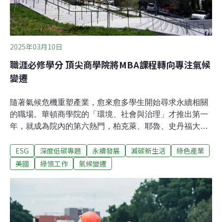
2025年03月10日
職涯必修學分 頂尖商學院將MBA課程轉向專注氣候
變遷
隨著氣候危機重塑產業，愈來愈多學生開始尋求永續相關
的職場。華頓商學院的「環境、社會與治理」才推出第一
年，就成為院內的第六熱門，柏克萊、耶魯、史丹福大學
商學院，也紛紛推出MBA與環境碩士的雙學位課程或證
ESG
深度低碳專題
永續發展
減碳新生活
綠色產業
書。每年2月的ClimateCap峰會，儼然已成為許多MBA學
生熱衷參加的盛會。偌大的演講廳裡，密密麻麻坐著來自
美國
綠領工作
氣候變遷
哈佛、耶魯、杜克大學等知名學府超過400位的MBA，專
注聆聽台上講者分享企業永續、環境政策、能源轉型等各
種氣候議題。過去，企管與環境像兩個涇渭分明的學科領
域，學習內容迥異。近年全球各產業都必須應對氣候議
題，愈來愈多頂尖商學院增加了相關課程、證書，甚至開