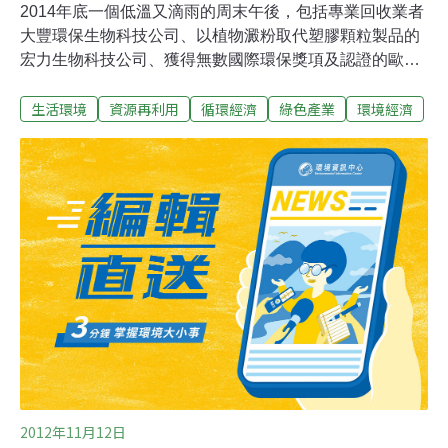
2014年底一個低溫又滴雨的周末午後，包括專業回收業者
大豐環保生物科技公司、以植物澱粉取代塑膠顆粒製品的
宏力生物科技公司、獲得無數國際環保獎項及認證的歐萊
德美髮用品公司、全世界市佔率超過一半的咖啡渣排汗衣
生活環境
資源再利用
循環經濟
綠色產業
環境經濟
業者興采實業、寶特瓶回收再製業者大愛感恩科技公司、
資深獨立媒體者工作、經濟部推動綠化辦公室的主管，以
及新竹縣環保局官員等多人齊聚一堂，向滿室的聽眾分享
台灣綠色業者的故事。幾個小時的掌聲和笑聲之後，回饋
時間聽眾提出尖銳的問題，直指核心，毫不含糊的射向在
座講者，也提醒大家思考綠色企業是否經得起全方位的檢
視。綠色企業夠綠嗎？聽眾提出疑問：各家企業宣稱自己
是綠色企業，但是在製造綠色產品之時，是否同時產生了
其它的汙染呢？大豐環保生物科技的林盟洲董事長很謙虛
的回答，回收再製是條複雜的流程，在無法完全掌握關鍵
技術，確定回收再製過程不會造成汙染和公害之前，他不
會貿然踏入綠產品的生產鏈。歐萊德葛望平董事長則
2012年11月12日