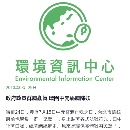
同與會。台灣的資訊科技實力馳名國際，也受邀與會。歐
洲聯盟FP計畫國家聯絡據點台灣辦公室（NCP）說，台灣
展示奈米、電信與晶片等多項國家型科技計畫的研發成
果，讓歐盟瞭解台灣的科技實力，也希望能爭取跨領域合
作。NCP表示，台灣與歐盟在ICT的合作日益密切，已有
15項計畫正與歐盟合作中，且台灣的提案經歐盟核可的成
功率接近3成，比歐盟會員國的平均值2成1還高。本屆ICT
研討會特別凸顯綠色概念的重要性，台灣廠商的表現也絲
毫不遜色。像是竹科廠商生產的乙太網路節電系統，可使
電腦在待機狀況下節省約8成的耗電量，又可減少二氧化
碳的排放，節能減碳的成效
2010年08月25日
政府政策群魔亂舞 環團中元驅魔降妖
時值24日，農曆7月15日中元普渡亡魂之日，台北市總統
府前也聚集一群「鬼魔」，身上貼著各式法號符咒，口中
呼著口號，繞著總統府走。原來是環保團體號召民眾「裝