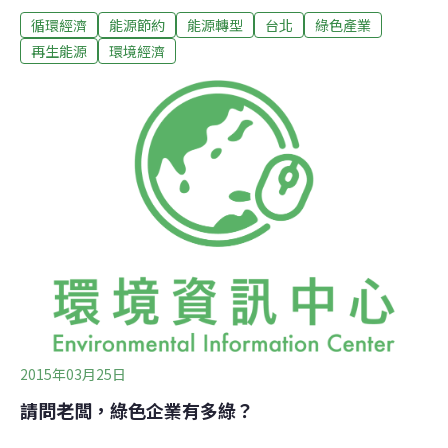
循環經濟
能源節約
能源轉型
台北
綠色產業
源、環保科技與太陽能的研究與應用。此外，為展現真正
的「綠色會展」，大會特別舉辦「綠色攤位裝潢競賽」，
再生能源
環境經濟
鼓勵參展單位落實節能減碳。
2015年03月25日
請問老闆，綠色企業有多綠？