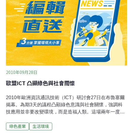
業必須以「能源效率」為導向，經營企業、製造產品；而
消費者必須要重新拿回產品選擇權，促使企業推出更乾淨
節能的產品。台灣索尼創辦於1946年，產品類別不斷擴
充，影響層面廣，更成為跨國企業。蔡宜凌表示索尼早在
1994年就開始撰述環境報告書，並逐年充實內容，使資訊
透明化，認真規範企業的環保責任。2003年更發展「綠色
夥伴」認證，嚴格規範合作協力廠商的環境責任，成為綠
色規範之先驅。在企業社會責
2010年09月28日
歐盟ICT 凸顯綠色與社會關懷
2010年歐洲資訊通訊技術（ICT）研討會27日在布魯塞爾
揭幕。為期3天的議程凸顯綠色意識與社會關懷，強調科
技應用並非要改變環境，而是造福人類。這場兩年一度的
科技盛會，匯集近6000名數位創新研發相關領域的研究機
綠色產業
生活環境
構學者、產業界、創投與各國規劃科研政策等各界人士共