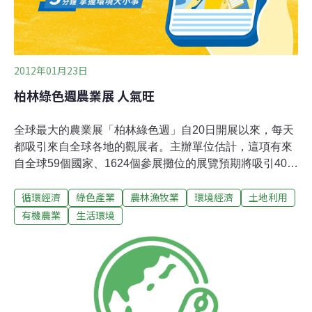
2012年01月23日
柏林綠色週農業展 人氣旺
全球最大的農業展「柏林綠色週」自20日開展以來，每天
都吸引來自全球各地的觀展者。主辦單位估計，這項有來
自全球59個國家、1624個參展攤位的展覽預期將吸引40萬
訪客。元月20日到29日在柏林展覽場的26個展館展出的農
循環經濟
綠色產業
農林漁牧業
環境經濟
土地利用
業相關主題展，除了德國各邦的農業成果，還有各國推出
的美食、世界酒品、園藝設計、農村旅遊介紹，以及食品
有機農業
生活環境
衛生和農業發展新趨勢。各國展覽館還安排了美食品嚐及
民俗音樂。柏林國際綠色週（International Green Week）
在1926年首度舉行，今年已是第77屆。主辦單位指出，每
年由全球各地來參展的專業人士估計有10萬人。展覽也開
放給一般民眾參觀及選購產品。這項展覽的規模年年擴