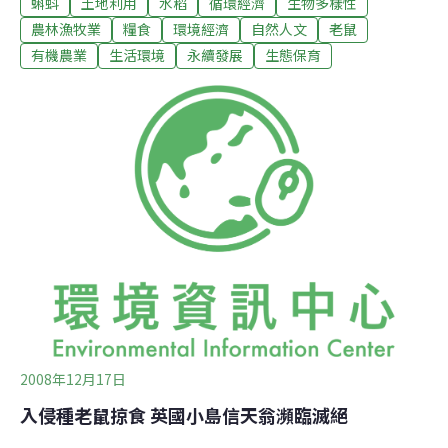
蝌蚪
土地利用
水稻
循環經濟
生物多樣性
捉田鼠為生吧？母親卻忽有所感，說現在人割稻，田裡收
到光光光，怕連老鼠都沒得吃了，「恰早你老祖尹割稻
農林漁牧業
糧食
環境經濟
自然人文
老鼠
仔，攏嗎會留田角乎老鼠吃！阮細漢ㄟ時都還留過咧！」
有機農業
生活環境
永續發展
生態保育
「啥米是『留田角』？」這是我生平第一次聽到的陌生辭
彙。「就是割稻仔勿使割尬光光，田角要留幾撮仔乎老鼠
吃。」「留著的稻穗也有鳥仔會來吃吧，敢一定能給老鼠
呢？」鳥仔來還要趕哩，那時連落在田裡一粒穀子都撿得
乾乾淨淨，就是田角一定勿使收，囝仔去抽一穗大人都要
罵。」小只聽人們視鼠如患，這是頭一遭聽說人為鼠留
食。老人有此一說：遠古時候人苦於饑饉，是老鼠從天庭
咬來穀種給人種作，人和鼠從此有了協議，每逢收割一定
為鼠留下一些以示酬謝。 「現在人都反背(背叛老鼠)了，
稻
2008年12月17日
入侵種老鼠掠食 英國小島信天翁瀕臨滅絕