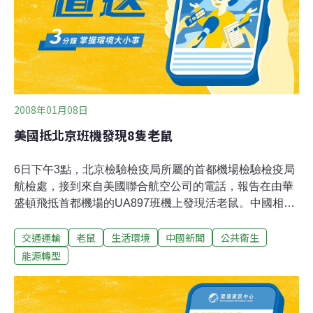
2008年01月08日
美國抵北京班機發現8隻老鼠
6日下午3點，北京檢驗檢疫局所屬的首都機場檢驗檢疫局
航檢處，接到來自美國聯合航空公司的電話，報告在由華
盛頓飛抵首都機場的UA897班機上發現活老鼠。中國相關
檢疫人員接到報告後立即趕往現場，在進一步的檢查中，
交通運輸
老鼠
生活環境
中國新聞
公共衛生
檢驗檢疫人員又在這架班機上捕獲了5隻活鼠。檢疫人員
隨即啟動「口岸突發公共衛生事件應急處理預案」，首先
能源轉型
通知首都機場將飛機拖至主要跑道以外，並徹底搜查機艙
內部。結果一共發現8隻老鼠。目前，北京檢驗檢疫局已
成立應急小組，對該飛機實施除鼠等衛生處理措施，並將