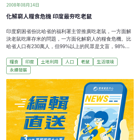
2008年08月14日
化解窮人糧食危機 印度最夯吃老鼠
印度窮困省份比哈省的福利署主管推廣吃老鼠，一方面解
決老鼠吃庫存米的問題，一方面化解窮人的糧食危機。比
哈省人口有230萬人，但99%以上的民眾是文盲，98%的
人沒有土地。比哈省福利署主任秘書普拉卡希估計，省內
糧食
印度
土地利用
人口
老鼠
生活環境
倉庫存放的穀物，高達一半被老鼠吃掉，因而建議比哈省
民眾捉老鼠來吃。普拉卡希說，老鼠肉骨頭不多，不但好
永續發展
吃，且含有豐富蛋白質，在泰國及法國等地深受老饕歡
迎。他準備把鼠肉食譜分發到省內所有路邊攤、餐廳甚至
五星級飯店，宣導吃鼠肉。如果吃老鼠蔚為風氣，比哈省
窮人可以靠捉老鼠賺錢。印度人口和老鼠比例是1比8，不
愁沒老鼠抓，窮人每天抓幾隻老鼠，就有錢糊口。除了吃
野鼠，普拉卡希也想推廣養老鼠，把老鼠農場變成雞舍、
鴨寮一樣普遍。英國BBC報導，這不是普拉卡希第一次提
出別出心裁的構想。他曾建議，讓閹人擔任醫院婦產科病
房的警衛，比男性警衛更理想，這個方案正積極規畫中。