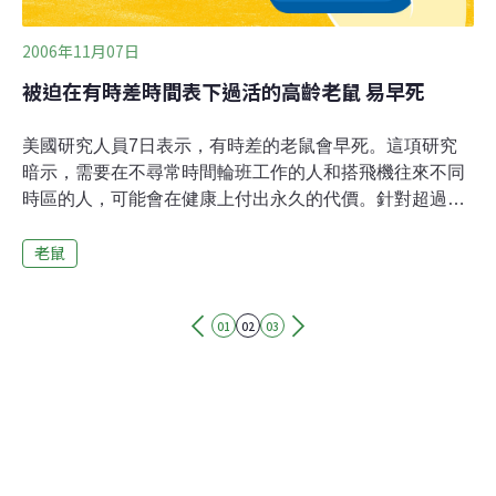
2006年11月07日
被迫在有時差時間表下過活的高齡老鼠 易早死
美國研究人員7日表示，有時差的老鼠會早死。這項研究
暗示，需要在不尋常時間輪班工作的人和搭飛機往來不同
時區的人，可能會在健康上付出永久的代價。針對超過
100隻老鼠所做的實驗顯示，被迫生活在光線與黑暗混淆
老鼠
時間表下----模擬輪班或國際旅行情形----的高齡老鼠，較活
在時間表變動較和緩的老鼠早死。維吉尼亞大學研究人員
在刊登於《現代生物學》(Current Biology)期刊內的報告
01
02
03
中補充說，年輕老鼠在類似的實驗下卻表現良好。生物學
教授布拉克(Gene Block)和同僚大衛森(Alec Davidson)
說，他們的發現是個偶然。他們對3組老鼠進行實驗，每
組約有30隻高齡老鼠和9隻年輕老鼠。其中一組的光線/黑
暗循環在實驗進行的8周期間，每周都提早6個小時----等於
提早6小時叫人起床。第二組的時間表往後延遲6小時，第
三組的時間表則維持正常。他們發現在正常的時間表下有