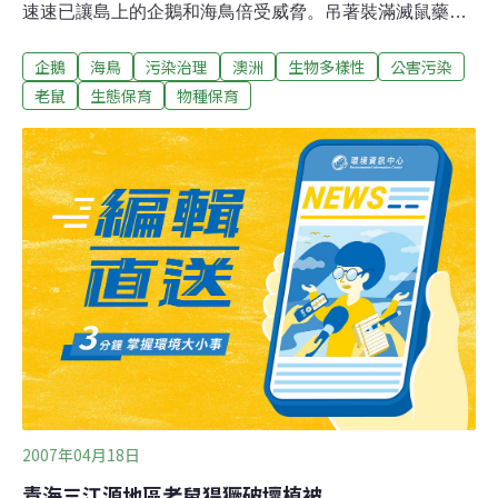
速速已讓島上的企鵝和海鳥倍受威脅。吊著裝滿滅鼠藥鐵
桶的飛機是澳洲蒙達哥島獨有的滅鼠奇招，飛機循著島上
企鵝
海鳥
污染治理
澳洲
生物多樣性
公害污染
繞圈灑下滅鼠藥，進行大規模滅鼠行動。由於島上沒其他
哺乳動物，因此不會有其他生物誤食滅鼠藥而中毒的疑
老鼠
生態保育
物種保育
慮。 大批來自島外老鼠已嚴重破壞當地生態系統，這些幼
鳥現在成老鼠的點心。新南威爾士環境保護署研究員卡力
索說，「在這個島上保護的不只是鳥類，而是整個受老鼠
威脅的生態系統。」 大量來自島外的老鼠和兔子也吃掉島
上植物種子，卡力索說，「老鼠不斷的把所有種子都吃
光，植物無法繁殖。」專家評估，這個飛機灑滅鼠藥方法
已經有不錯成效，只要成功消滅島上老鼠，整座島的生態
系統將恢復平衡。
2007年04月18日
青海三江源地區老鼠猖獗破壞植被