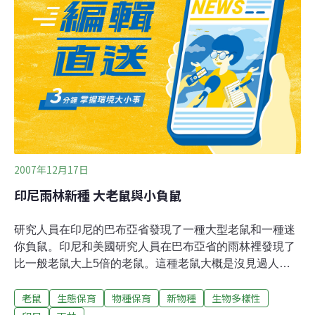
捕獲的老鼠送至實驗室進行病原體檢測。北京檢驗檢疫局
介紹，老鼠可傳播鼠疫、流行性出血熱等疾病。老鼠如果
咬壞線路，還會對飛機安全造成影響。工作人員說，此前
曾有過飛機上發現老鼠的先例，但同一飛機的駕駛艙和客
艙內發現8隻老鼠，還是非常罕見的。
2007年12月17日
印尼雨林新種 大老鼠與小負鼠
研究人員在印尼的巴布亞省發現了一種大型老鼠和一種迷
你負鼠。印尼和美國研究人員在巴布亞省的雨林裡發現了
比一般老鼠大上5倍的老鼠。這種老鼠大概是沒見過人，
所以一點都不怕人。研究人員在雨林裡紮營的時候，大老
老鼠
生態保育
物種保育
新物種
生物多樣性
鼠去拜訪過好幾次。至於新發現的負鼠據說是世界上最小
的有袋動物。研究人員發現這兩個新物種的地方在巴布亞