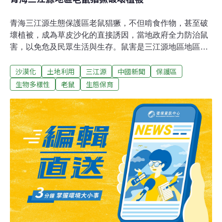
青海三江源生態保護區老鼠猖獗，不但啃食作物，甚至破
壞植被，成為草皮沙化的直接誘因，當地政府全力防治鼠
害，以免危及民眾生活與生存。鼠害是三江源地區地區生
態惡化的主要原因之一；據調查，在鼠害最為猖獗的時
沙漠化
土地利用
三江源
中國新聞
保護區
期，三江源地區發生鼠害面積多達9666萬畝，每畝有效鼠
洞高達89個，鼠害面積占三江源生態保護區的17%，這一
生物多樣性
老鼠
生態保育
地區50%以上的黑土灘都是鼠害所致。報導表示，2006年
以來，三江源地區先後分兩批實施草原鼠害防治工程，總
投資人民幣9538萬元，目前已完成鼠害防治面積8796萬
畝，鼠害猖獗的現象得到初步遏制。