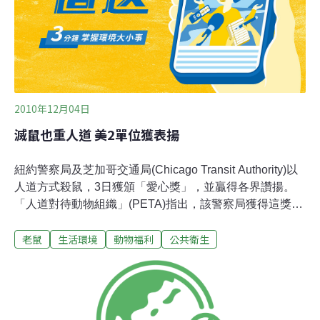
隻是鹿鼠，白腳鼠只佔10%。但由於更多的白腳鼠北遷越
過聖勞倫斯河，這個比例已出現逆轉。米立恩說：「
2010年12月04日
滅鼠也重人道 美2單位獲表揚
紐約警察局及芝加哥交通局(Chicago Transit Authority)以
人道方式殺鼠，3日獲頒「愛心獎」，並贏得各界讚揚。
「人道對待動物組織」(PETA)指出，該警察局獲得這獎項
是實至名歸，他們將緩慢殘酷致老鼠於死地的強力黏膠陷
老鼠
生活環境
動物福利
公共衛生
阱，改成使用讓頸部立斷殺鼠裝置。PETA指出，強力黏
膠陷阱會使老鼠在掙扎逃跑之際，皮開肉綻，骨頭破裂。
牠們通常因飢餓、脫水及筋疲力盡而死。PETA也將愛心
獎頒給芝加哥交通局，該局不使用強力黏膠陷阱對付藏在
芝加哥捷運軌道、鐵路月台及巴士站裡的老鼠，而是利用