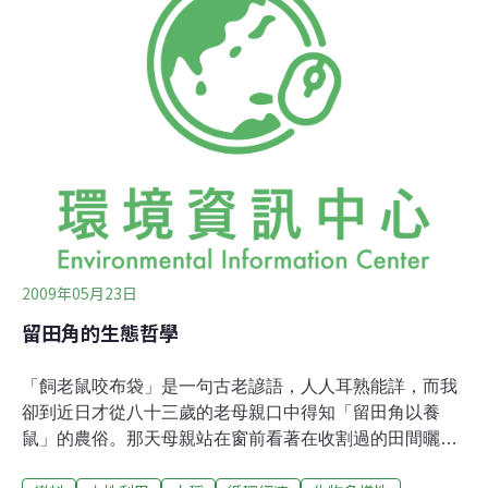
險管理機關ERMA撤銷開發基因改造動物的申請，並且告
到到法院。ERMA已經否決該項申請，認為所進行的動物
種類太廣泛，無法評估。AgResearch可能會修正重新申
請，僅進行牛、綿羊、山羊與老鼠的基改試驗。但是原來
45公頃的試驗基地Ruakura外圍人口快速增加，使得基地
價格高漲，原住民可能會要回土地。訊息來源：Farmers
Weekly
2009年05月23日
留田角的生態哲學
「飼老鼠咬布袋」是一句古老諺語，人人耳熟能詳，而我
卻到近日才從八十三歲的老母親口中得知「留田角以養
鼠」的農俗。那天母親站在窗前看著在收割過的田間曬太
陽的野貓，直說那貓長得漂亮，我說那貓不近人，可能靠