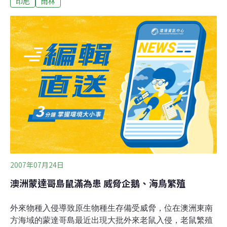
印尼
雨林
省一塊以往沒有人染指過的處女雨林。保育人士說，這塊
地方是被遺忘的世界。
2007年07月24日
澳洲蒙達哥島鼠滿為患 威脅企鵝、海鳥繁殖
外來物種入侵導致原生物種生存備受威脅，位在澳洲東南
方海域的蒙達哥島最近出現大批外來老鼠入侵，老鼠繁殖