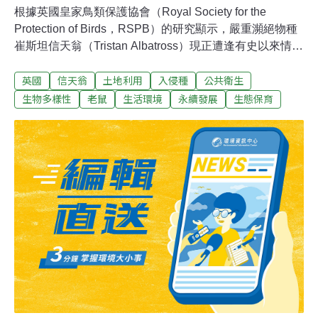
根據英國皇家鳥類保護協會（Royal Society for the
Protection of Birds，RSPB）的研究顯示，嚴重瀕絕物種
崔斯坦信天翁（Tristan Albatross）現正遭逢有史以來情況
最糟的繁殖季，羽翼未豐的幼鳥數量快速減少。現在崔斯
英國
信天翁
土地利用
入侵種
公共衛生
坦信天翁的幼鳥數量比他原本該有的數量少了約五倍之
多，因為從外地引進且具掠食性的的入侵鼠種，正漸漸侵
生物多樣性
老鼠
生活環境
永續發展
生態保育
食生活在果夫島（Gough Island）上的信天翁幼鳥。果夫
島是英國在南大西洋的屬地，也是信天翁的唯一棲地。 今
年1月間針對果夫島上的崔斯坦信天翁所做一份完整的調
查顯示，當時還有1764隻成年的信天翁在孵蛋；然而之後
的調查卻表示只有246隻幼鳥順利孵化成功。 國際鳥盟
（BirdLife）世界海鳥保育計畫主席克羅沙（John
Croxall）表示：「崔斯坦信天翁現在遭受嚴重的雙重打
擊：牠的幼鳥因為外來鼠種的掠食而早夭，而成鳥和半成
鳥（