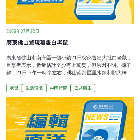
他的下一個妙計是，鼓勵民眾抓蛇取毒液，使蛇
2008年07月22日
廣東佛山驚現萬隻白老鼠
廣東省佛山市南海區一個小鎮21日突然冒出大批白老鼠，
目擊者表示，數量估計至少有上萬隻，但原因不明。據了
解，21日下午一時半左右，佛山南海區里水鎮和順大橋旁
一花壇突然冒出大批白色小老鼠，成群結隊過街。里水鎮
老鼠
生活環境
中國新聞
公共衛生
政府表示，事發後，有關部門立即趕赴現場展開捕滅老鼠
行動並消毒。目前，事發原因不明，老鼠樣本也在進行化
驗。一名村民說，「這種白色小老鼠在村中出現還是頭一
次，之前從來沒有人見過，更別說數量這麼多的，很擔心
有沒有危害。」，村民表示，該花壇六年前為一空地，後
來被市政部門建成花壇，周邊環境很乾淨，上萬隻小白鼠
驚現花壇讓村民很是不解。