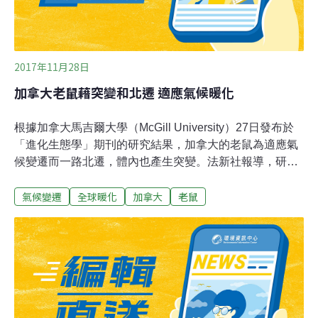
2017年11月28日
加拿大老鼠藉突變和北遷 適應氣候暖化
根據加拿大馬吉爾大學（McGill University）27日發布於
「進化生態學」期刊的研究結果，加拿大的老鼠為適應氣
候變遷而一路北遷，體內也產生突變。法新社報導，研究
人員過去十年觀察北美東部的鹿鼠和白腳鼠這兩種常見的
氣候變遷
全球暖化
加拿大
老鼠
物種。首席研究員米立恩（Virginie Millien）於聲明中表
示，過去50年來，暖冬使魁北克南部的這兩種鼠類的身體
產生變異。她說：「這也強化了溫度升高迫使野生動物北
遷的證據。」研究報告顯示，隨著冬天趨暖，白腳鼠約以
每年11公里的速度北遷。研究人員發現，在距蒙特婁東部
約40公里、位於聖勞倫斯（Saint Lawrence）山谷的聖伊
萊爾山（Mont Saint-Hilaire）高爾特自然保護區（Gault
Nature Reserve），1970年代十隻被捕獲的物種中，有九