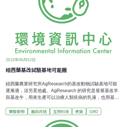
放有誘餌的籠子捕捉老鼠。
2010年06月02日
紐西蘭基改試驗基地可能搬
紐西蘭農業研究所AgResearch的基改動物試驗基地可能
逐漸適，須另覓他處。AgResearch 的研究是發展基改羊
與基改牛，用來生產可以治療人類疾病的乳液，也用基改
老鼠作為模式試驗用動物。去年AgResearch提出新基因
實驗動物
基因改造
生物科技
老鼠
GMO
改造動物開發與商業化計畫的申請，申請書有四部份，分
別涵蓋了九種動物，包含羊、牛、豬、馬的基因改造開
發、進口以及商業化。紐西蘭GE-Free團體為要求環境風