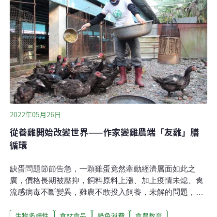
今年國中會考出現「非籠飼雞蛋」題目，認為台灣友善飼
養方式普及率不高的原因，是非籠飼友善生產的蛋品價格
較高。立委陳椒華與台灣動物社會研究會今（15）召開記
者會表示，考題恐讓學生誤解。台灣動物社會研究會指
出，不論是國際經驗或台灣現況，非籠飼雞蛋和籠飼雞蛋
之間的價差正逐漸縮小，正是因政府缺乏具前瞻性的政
策，例如廢除格子籠、提供蛋農轉型引導，才讓非籠
2022年05月26日
從養雞開始改變世界——作家變雞農端「友雞」膳
循環
缺蛋問題節節告急，一顆雞蛋竟然牽動經濟層面如此之
廣，價格長期被壓抑，飼料原料上漲、加上疫情未熄、禽
流感病毒不斷變異，雞農不敢投入飼養，未解的問題，終
於一次爆發。「如果人類執意用集約、單一的思維畜牧，
生物多樣性
食材食品
綠色消費
食農教育
違反自然，物種就更容易滅亡，接下來的路只會越來越難