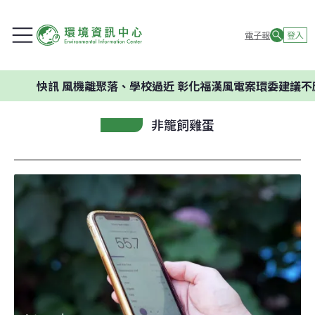
電子報
登入
快訊
風機離聚落、學校過近 彰化福漢風電案環委建議不應開發
非籠飼雞蛋