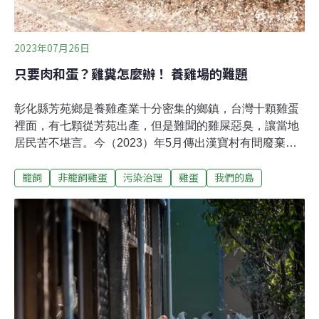
人手機都有噪音分貝計，主動權就會回到公民手上。」范
欽慧說。噪音對聽力的傷害無法逆轉分貝數或許相對抽
象，噪音本身卻讓人非常有感。家住台
2023年07月26日
只要肉和蛋？雞糞怎麼辦！ 養雞場的難題
彰化縣芳苑鄉是養雞產業十分密集的鄉鎮，台灣十顆雞蛋
裡面，有七顆從芳苑出產，但是難聞的雞屎惡臭，讓當地
居民苦不堪言。今（2023）年5月傳出漢寶村有間廢棄十
多年的肉雞場，要復養肉雞，引發周遭鄰里關注。2023年
籠飼
非籠飼雞蛋
污染治理
雞蛋
我們的島
3月，農曆年後，國內雞蛋產量大幅下降，引發缺蛋潮。
蛋價攀升到歷史最高點，民眾排隊搶蛋，蛋商四處調蛋，
私下交易價格紊亂，政府啟動進口蛋專案，也從國外進口
種雞。歷經幾個月，市面上搶蛋狀況不再，6月蛋價也開
始調降，這一波缺蛋危機似乎已經度過。不過，蛋雞產業
許多長期存在的困境，仍需要面對與改善，雞糞就是難解
的問題之一。每年雞糞超過200萬噸 處理成本越來越高以
前生雞糞，都是直接賣給農民當肥料，不過，雞糞孳生蚊
蟲臭味髒亂等造成許多環境問題。2002年後《農業事業廢