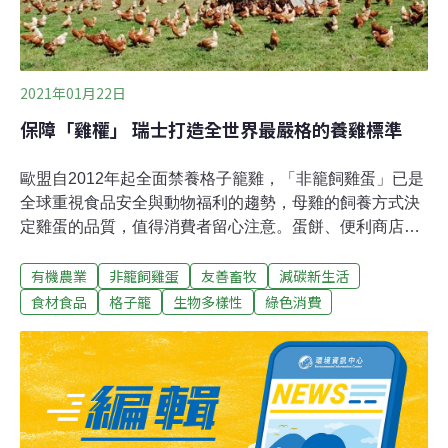
宣布2025年全面使用非籠飼，而家樂福則是針對自有品牌
2025年全面使用。
2021年01月22日
保障「雞權」 瑞士打造全世界最嚴格的養雞標準
歐盟自2012年起全面禁養格子籠雞，「非籠飼雞蛋」已是
全球重視食品安全與動物福利的趨勢，母雞的飼養方式決
定雞蛋的品質，值得消費者留心注意。蛋餅、便利商店茶
葉蛋、陽春麵加滷蛋⋯⋯雞蛋是許多人生活的一部分。台
有機農業
非籠飼雞蛋
友善畜牧
減碳新生活
灣90%的雞蛋來自「格子籠」集約飼養模式，2~4隻母雞
住在約A4大小的籠子裡，只能在狹窄的空間互相踩踏、產
食材食品
格子籠
生物多樣性
綠色消費
蛋，甚至在2017年爆發農藥殘留的「毒雞蛋事件」。比歐
盟先行20年，1992年瑞士就立法保障「雞權」，不僅禁止
飼養格子籠雞，對於動物福利與保護，瑞士也有優於多數
國家的嚴格規定——蛋品上需清楚標示飼養方式、來源國
家，並有「生產履歷」，能追溯到出品的養雞場。有機、
放牧或平飼？蛋品分級印蛋殼在瑞士，主要有三種飼養方