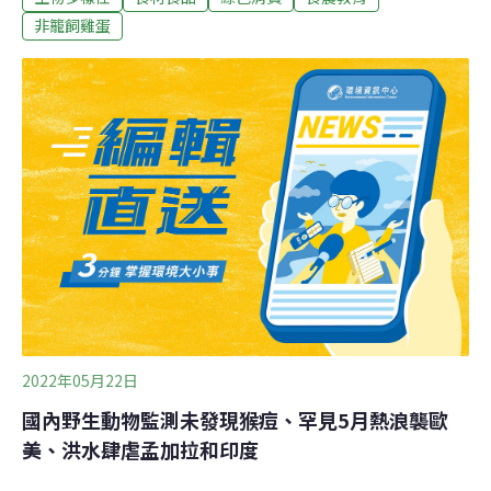
走。」食二糧創辦人楊環靜語重心長地呼籲。「一顆雞蛋
非籠飼雞蛋
能創造的價值和牽涉的問題，遠超過你的想像。」他說。
食二糧是一家「為雞倡議」的社會企業，八年多來，楊環
靜從自身做起，從在自家蓋起雞舍、和家人一起養雞，到
陸續成立「友雞生活教育基地」、「樂齡友雞生產農場」
等，逐步拼湊出一幅「友雞藍圖」。「這趟友雞之旅，起
因於幾年前的食安風暴。」過去，楊環靜是一名四處品嚐
美食的作家，寫了許多飲食文化書籍，也時常於美食節目
中分享如何吃美食，大約十年前，台灣爆發了許多食安爭
議，他才驚覺，自己並非真的了解食物，「它從哪來、怎
麼生產，我都不知道。」意識到這件事後，他的文章越寫
越
2022年05月22日
國內野生動物監測未發現猴痘、罕見5月熱浪襲歐
美、洪水肆虐孟加拉和印度