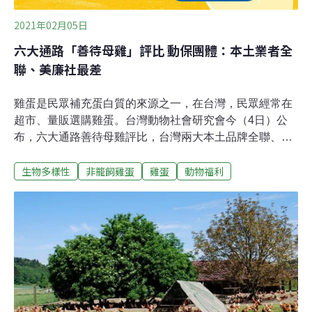
2021年02月05日
六大通路「善待母雞」評比 動保團體：本土業者全
聯、美廉社最差
雞蛋是民眾補充蛋白質的來源之一，在台灣，民眾經常在
超市、量販選購雞蛋。台灣動物社會研究會今（4日）公
布，六大通路善待母雞評比，台灣兩大本土品牌全聯、美
聯社墊底，非籠飼雞蛋占比僅4%、7%，且企業社會責任
生物多樣性
非籠飼雞蛋
雞蛋
動物福利
報告書未制定非籠飼採購政策與落實期程，賣場內也未提
供專區或宣導。研究會依據2019年通路營業額與分店數，
選出全聯、美聯社、頂好、家樂福、大潤發、好市多，並
於六都抽樣調查共計63家店、總蛋品件數261件，籠飼206
件、非籠飼55件，依非籠飼雞蛋占比、是否有廢籠政策及
期程、是否提供專區或宣導，三項指標進行評比，瞭解各
家非籠飼蛋品販售情形及企業對蛋雞動物福利。研究會評
比結果，以大潤發、家樂福表現最佳，非籠飼占比為
37%、33%。其中，大潤發優於家樂福之處在於，大潤發