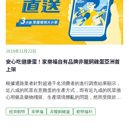
式，提供消費者做選擇。有機Bio（數字0開頭）：餵食有
機飼料，且雞在室內、戶外活動空間大小都有規定。室內
活動空間每隻雞至少要有0.2平方公尺、日光室
（Wintergarten，有新
2019年11月22日
安心吃健康蛋！家樂福自有品牌非籠飼雞蛋亞洲首
上架
根據通路業者針對超過千名消費者的進行調查結果顯示，
近八成的民眾在意雞蛋的生產方式，而有近九成的民眾擔
心用藥及藥物殘留、生產環境髒亂的問題，然而受限於目
前的產銷狀況，民眾很難清楚知道雞蛋背後的生產真相。
經濟動物
家樂福
非籠飼雞蛋
動物福利
家樂福企業社會責任暨溝通總監蘇小真表示，為了發揮企
業社會責任，特與非營利組織台灣動物社會研究會共同推
動「食品轉型——從蛋開始」的計畫，經過一年的時間親