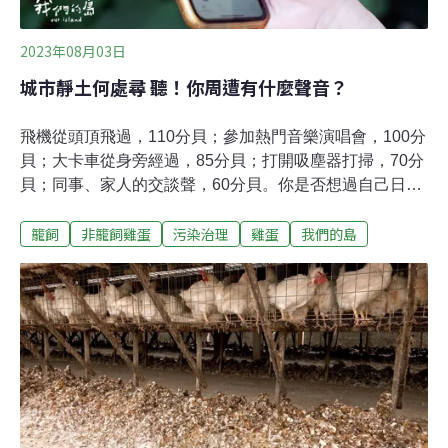
2023年08月03日
城市靜土何處尋 聽！你周遭有什麼聲音？
飛機從頭頂飛過，110分貝；參加熱門音樂演唱會，100分
貝；大卡車從身旁經過，85分貝；打開吸塵器打掃，70分
貝；同事、家人的交談聲，60分貝。你是否想過自己日常
生活中接觸到的聲音，音量是多少呢？生活在城市中，寧
籠飼
非籠飼雞蛋
污染治理
雞蛋
我們的島
靜是否真的是奢求？透過手機分貝計 感受自己周遭的聲音
大安森林公園，是台北市中心面積最大的綠地，也是喧囂
的城市中，一個相對寧靜的地點。台灣聲景協會創辦人范
欽慧，在這裡帶領一群市民聆聽公園裡的蟲鳴鳥叫，並且
教大家用校正過的手機分貝計，測量自己日常生活周遭的
音量。在公園中心的生態池，聚集了一群吱吱喳喳的鷺
鷥，但在池邊只測量到52分貝左右，一來到馬路邊，音量
馬上飆升到70、80分貝。「大家都覺得噪音很吵，可是不
知該如何做出行動，這活動就是把分貝計平民化，當每個