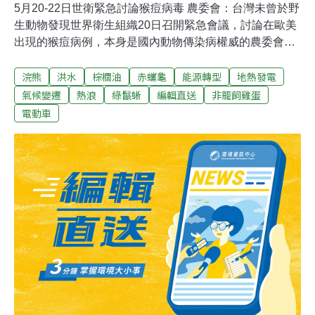
5月20-22日世衛緊急討論猴痘病毒 農委會：台灣未曾於野
生動物發現世界衛生組織20日召開緊急會議，討論在歐美
出現的猴痘病例，本身是國內動物傳染病權威的農委會副
主委黃金城表示，猴痘為人畜共通傳染病，痘病毒屬DNA
浣熊
洪水
棕櫚油
赤蠵龜
能源轉型
地熱發電
病毒，結構算穩定，在猴、鼠等動物都有發現過，傳播途
徑是接觸傳播，國內的野生動物都沒有監測到猴痘病毒，
氣候變遷
熱浪
綠鬣蜥
編輯直送
非籠飼雞蛋
評估對台灣不會有立即危險性。（自由時報報導）海保署
電動車
野放赤蠵龜衛星追蹤 盼藉洄游了解分布海域 海洋保育署
20日在台東海岸野放一隻保育類赤蠵龜，並在其身上裝設
衛星發報器，這也是首次救援康復赤蠵龜後裝設衛星發報
器，盼透過海龜後續洄游資訊，更加了解赤蠵龜在台灣周
邊海域可能的分布範圍。（中央社報導）