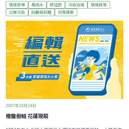
環境哲學
風倒木
原住民
污染治理
環境政策
律攻防戰撼動了2002年推出的「新夥伴關係協定」，讓人
質疑政府沒有誠意讓原住民族享有自治、自然主權之權
公害污染
回顧與前瞻
司馬庫斯
益。而接下來的司法判決、抗爭與種種訴求，處處顯示自
治口號的虛無與相關法律的欠缺。 3位被逮捕並判刑的司
馬庫斯部落青年，是經由司馬庫斯部落會議決議，到山上
撿拾風倒櫸木的「殘枝」以作為部落意向之用，非用以出
售牟利。然而在被逮捕之後，新竹地方法院於2007年4月
18日判決3位被告6個月有期徒刑，易科罰金各16萬元，緩
刑2年。此判決引發司馬庫斯部落強烈不滿， 於當月24日
集結近50人到林務局抗議並遞交陳情書。司馬庫斯部落長
老在抗議現場以泰雅語說：「部落已經做出決議，假如3
個人都坐牢，所有部落的人都
2007年10月14日
橙腹樹蛙 花蓮現蹤