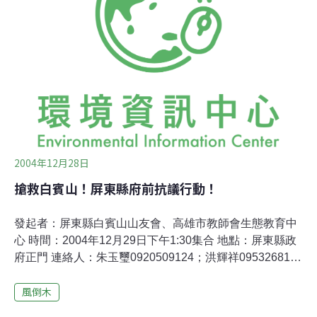
風倒木作業提出數項質疑，包括：我們並且提出全面停
工，徹查有無不法，追究相關單位、人員之責任，研擬善
後措施；全面檢討屏東縣之森林政策，避免風倒木整理事
件重演等兩項訴求。 古副縣長現場會勘 10點30分，古副
縣長率原民局長曾智勇，瑪家鄉康錦吉鄉長，以及相關承
辦人員，與本中心主任李根政、傅志男老師，屏東榮工洪
輝祥老師、台灣生態學會會員朱玉璽老師，以及數位山友
等民間人士共同會勘作
2004年12月28日
搶救白賓山！屏東縣府前抗議行動！
發起者：屏東縣白賓山山友會、高雄市教師會生態教育中
心 時間：2004年12月29日下午1:30集合 地點：屏東縣政
府正門 連絡人：朱玉璽0920509124；洪輝祥0953268119
東縣政府、瑪家鄉公所砍伐白賓山森林一案，經環保團
風倒木
體、山友多次揭發、陳情，但至今仍持續砍伐， 山林殘
破，民間忍無可忍，決定向縣府提出嚴重抗議！ 詳情請參