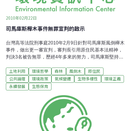
2010年02月22日
司馬庫斯櫸木事件無罪宣判的啟示
台灣高等法院刑事庭2010年2月9日針對司馬庫斯風倒櫸木
事件，做出更一審宣判，審判長引用原住民基本法精神，
判決3名被告無罪，歷經4年多來的努力，司馬庫斯堅持的
無罪抗辯，終於獲得司法認同。此一宣判創下台灣首例，
土地利用
環境哲學
森林
風倒木
原住民
從此在台灣的司法判決上也將具有決定性的歷史與社會意
義。首先，這樣的判決應是部落族人一致的堅持與決心所
公共論壇
環境政策
氣候變遷
生物多樣性
環境正義
獲致的結果。從一開始族人就決定以無罪抗告，嚴拒認罪
永續發展
生態保育
協商的委屈妥協策略，認定取用風倒櫸木的集體決定合於
傳統規範，拒絕被國家管理單位林務局冠上偷竊的污名。
弱勢的部落族人於是結合社運團體，以政治談判與司法訴
訟雙軌並進的方式，進行在地自主的抵抗行動。同時，在
主流媒體低度關照的情況下，以中英文部落格的小眾媒體
向國內外發聲，這些論述與行動贏得如雪片般飛來的國內