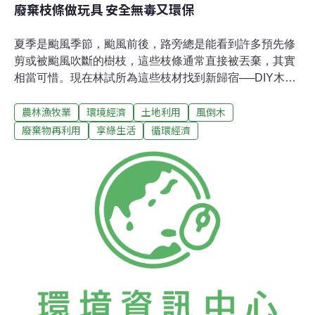
廢棄枝條做玩具 安全無毒又環保
夏季是颱風季節，颱風前後，路旁總是能看到許多預先修
剪或被颱風吹斷的樹枝，這些枝條通常直接被丟棄，其實
相當可惜。現在林試所為這些枝材找到新歸宿──DIY木頭
玩具。一般木頭玩具價格高又不易買到，木頭玩具只佔家
農林漁牧業
環境經濟
土地利用
風倒木
中玩具的1/4到1/3。木頭玩具不像保麗龍或塑膠材料，沒
有塑化劑的疑慮，若是自己動手做，更不用擔心化學藥劑
廢棄物再利用
享綠生活
循環經濟
的問題。林試所與國內設計專家合作，以低價位、簡單加
工、不做乾燥防腐處理為原則，設計出適合小朋友的小徑
材組裝玩具。而且用廢棄枝條與小徑材製作玩具及工藝
品，不僅是對林農的支持；減少塑膠玩具，也是愛地球的
環境友善行為。想要體驗木頭玩具的大小朋友們，可以請
學校向附近的林農購買DIY材料包。要進一步了解木材產
品，可以打電話到林業試驗所：02-23039978。