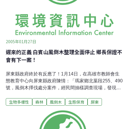
的不只是人潮，還有奇特的台灣登山文化，每走幾步，就
可以看到山友自製的休息區，不同的登山團體各有自己的
據點，搭建的棚架一個比一個大，擁有的設備一個比一個
豪
2005年01月27日
遲來的正義 白賓山風倒木整理全面停止 鄉長保證不
會有下一案！
屏東縣政府終於有反應了！1月14日，在高雄市教師會生
態教育中心向屏東縣政府陳情：「瑪家鄉北葉段255、490
號，風倒木擇伐處分案件，經民間抽樣調查現場，發現包
商涉及砍伐正常木，已明顯 違合約之規範，籲請縣府依法
生物多樣性
森林
風倒木
生態保育
屏東
要求停工，進行調查。」同時在1月17日，李根政直接向
古源光副縣長告知後，該作業於1月18日緊急停工。1月24
日，屏東縣政府由古源光副縣長領軍，偕同民間人士至現
場會勘。上午9:30首先在瑪家鄉鄉長室進行對話，本人對