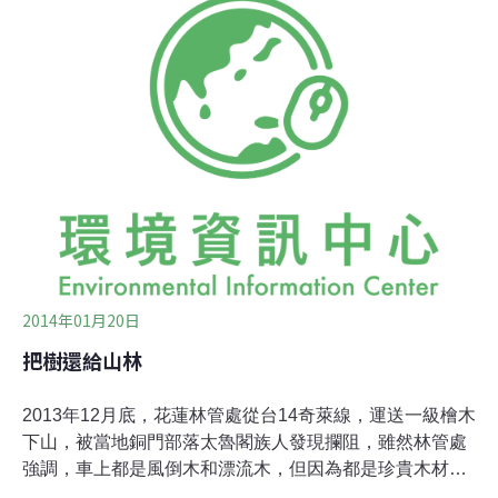
部湧現，那是一種無聲的感動與震撼，是一種與大自然交
流的形式。」~ 摘自東冬侯溫（銅門部落青年）「談太魯
閣族與樹的連結」一文2013年底，銅門部落的太魯閣族人
面臨了林務局以維護道路安全為由，企圖將6株珍貴風倒
木運離而引發的爭議，當時東冬侯溫以上述文字記述了長
輩的話語。這場由部落青年主動發起守護祖靈木的行動，
令各界振奮並支持其訴求：木頭留在原地。生態保育觀點
中，倒木應留予林中天然更新，也
2014年01月20日
把樹還給山林
2013年12月底，花蓮林管處從台14奇萊線，運送一級檜木
下山，被當地銅門部落太魯閣族人發現攔阻，雖然林管處
強調，車上都是風倒木和漂流木，但因為都是珍貴木材，
遭族人質疑，從陡坡以鋼索強取倒木，開便道深入乾溝拉