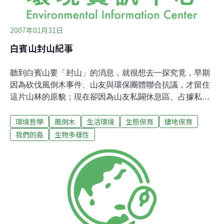
2007年01月31日
白賓山封山紀事
聽到白賓山要「封山」的消息，就很想去一探究竟，早期
因為砍伐風倒木事件、山友與環保團體聯合抗議，才留住
這片山林的原貌；現在卻因為山友私闢休息區、占據私有
地，當地原住民發起封山行動，如果山會說話，它可能會
環境哲學
風倒木
生活環境
生態保育
棲地保育
說：「別再吵了、別再來了、我只想安安靜靜生活……」
假日的早晨，許多登山客穿著一身勁裝，準備步行上山活
我們的島
生物多樣性
動筋骨，屏東縣瑪家鄉的白賓山，因為離市區不遠坡度又
緩，因此這條大眾化的登山路線，備受南部登山客的青
睞。對遊客來說，這座山是休閒的好去處，對當地居民來
說，這裡曾是他們賴以維生的土地，放眼望去，道路兩旁
都是私有的林地，早期許多被砍伐的樹木，沿著這條產業
道路被運送下山，隨著伐木業沒落，休閒風潮興起，現在
這裡已經成為登山客的遊憩之路。然而登山客上山，帶來