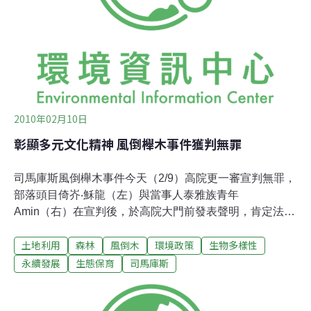
外支持，更有國外信函直接寄向總統府與行政院伸冤。但
不管如何，最重要的還是部落族人與聯盟屢敗屢戰的精
神，在每一次的挫敗中累積能量。所以，在無數次
2010年02月10日
彰顯多元文化精神 風倒櫸木事件獲判無罪
司馬庫斯風倒櫸木事件今天（2/9）高院更一審宣判無罪，
部落頭目倚岕‧穌龍（左）與當事人泰雅族青年
Amin（右）在宣判後，於高院大門前發表聲明，肯定法院
的判決。司馬庫斯風倒櫸木事件今日（2/9）進行高等法院
土地利用
森林
風倒木
環境政策
生物多樣性
更一審宣判，法官認為被告三人之行為符合《原住民基本
法》之精神，判決三名被告無罪。委任律師詹順 貴表示，
永續發展
生態保育
司馬庫斯
本案是首次看到法律站在多元文化的觀點，用平等、尊重
的態度來看待原住民文化，不論是在社會學、人類學或是