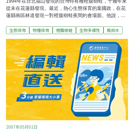
1994年在台北福山發現的台灣特有種橙腹樹蛙，十幾年來
從未在花蓮縣發現。最近，熱心生態保育的葉國政，在花
蓮縣南區林道發現一對橙腹樹蛙夜間約會場面。他說，他
發現的族群不小，是可喜現象。在花蓮縣內發現橙腹樹蛙
生態保育
物種保育
橙腹樹蛙
生物多樣性
風倒木
是件喜事，代表生態環境優良，自然資源豐富。葉國政
說，因為，橙腹樹蛙對環境要求嚴苛，只有在原始闊葉
林、有風倒木，而風倒木又要在未完全朽腐，且有樹洞、
積水的情況下，橙腹樹蛙才能產卵、孵化。葉國政擔心橙
腹樹蛙生態環境遭到騷擾，不願公開這條林道名稱。他
說，希望林管處能委請學者進行調查並加強保護，未來在
這條林道內的任何作業，都應該考量橙腹樹蛙的棲地問
題。
2007年05月01日