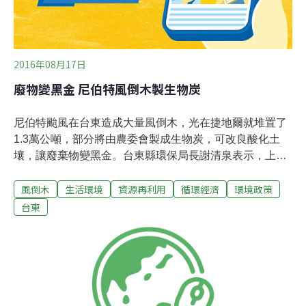
2016年08月17日
廢物變黑金 尼伯特風倒木製生物炭
尼伯特颱風在台東造成大量風倒木，光在捷地爾就堆置了
1.3萬公噸，部分將由農委會製成生物炭，可改良酸化土
壤，讓廢棄物變黑金。台東縣環保局長謝清泉表示，上週
到環保署爭取經費，將對堆置在捷地爾的風倒木進行破碎
風倒木
生活環境
資源再利用
循環經濟
環境政策
處理，一種方法是自購破碎機，另種是委託廠商施作，兩
種都在評估中，也已向廠商比價，希望在年底前處理完
台東
畢。謝清泉說，破碎之後，除可做為鍋爐燃料，也可以製
成生物炭，農委會已經提出1千公噸的需求。在全台推行
生物炭應用的「草根意識工作室」劉晉宏應台東環盟之
邀，介紹生物炭，建議台東可利用尼伯特風倒木大量製作
生物炭，除了官方的大量集中處理，農民也可自行對果園
的倒木斷枝，自製生物炭。劉晉宏說，生物炭類似木炭，