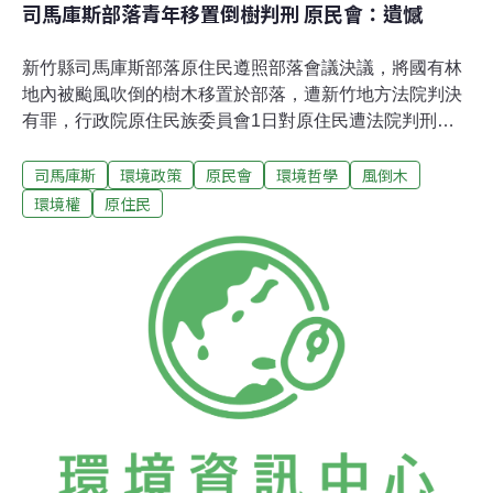
司馬庫斯部落青年移置倒樹判刑 原民會：遺憾
新竹縣司馬庫斯部落原住民遵照部落會議決議，將國有林
地內被颱風吹倒的樹木移置於部落，遭新竹地方法院判決
有罪，行政院原住民族委員會1日對原住民遭法院判刑甚
感遺憾；對於司法機關未能尊重原住民族基本法與森林法
司馬庫斯
環境政策
原民會
環境哲學
風倒木
保障原住民族自由取用森林產物的權利，感到失望。對於
這樣的判決，主委瓦歷斯‧貝林表示，除了這件個案以外，
環境權
原住民
過去還有更多原住民因文化習慣而違反野生動物保育法、
國家公園法及其他法律的規定遭法院判刑，在在凸顯國家
機關未能全面尊重原住民族權利的問題。原民會認為，此
案判決有再商榷的餘地。另外，此案當事人是依據部落會
議決議而行動，判決書也予以確認。原民會希望此案當事
人未來提出上訴，司法機關能確實審酌各有利於當事人的
法律規定，並尊重原住民族的權利；司法院未來如要解釋
相關原住民族法令，或法院審理類似案件需要相關資訊
時，原民會將全力配合協助提供必要的資訊。