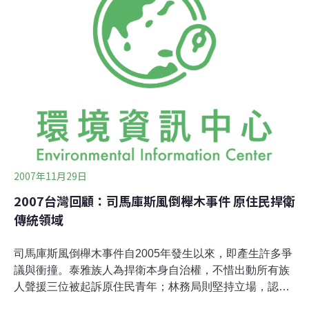
司法史上，都是一個重要的判決。民國九十四年，司馬庫
斯部落族人余榮明（Amin）等三人發現一株因颱風倒塌的
櫸木殘枝，經過部落會議決議後，將其帶回部落作為美化
環境、雕刻、造 景之用，此事後來被林務局以竊盜罪告
發。新竹地方法院於2007年判決3位被告6個月有期徒刑，
易科罰金各16萬元，緩刑二年。高等法院二審依然判決有
罪，但是改判3個月有期徒刑，併科罰金8萬元，緩刑2
年。司馬庫斯部落族人對判決不服
2007年11月29日
2007台灣回顧：司馬庫斯風倒櫸木事件 原住民捍衛
傳統領域
司馬庫斯風倒櫸木事件自2005年發生以來，即產生許多爭
議與衝撞。泰雅族人為捍衛本身自治權，不惜出動所有族
人聲援三位被起訴原住民青年；林務局則堅持立場，認為
風倒櫸木屬於國有財產而不肯退讓。這場原、漢之間的法