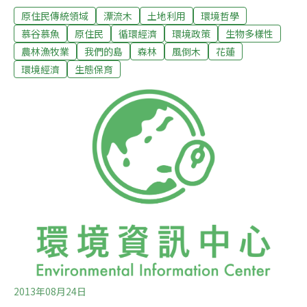
原住民傳統領域
漂流木
土地利用
環境哲學
取木材，都是破壞水土保持的作為。民國79年歐菲莉颱風
引發土石流，曾造成銅門部落36人死亡，族人擔心憾事重
慕谷慕魚
原住民
循環經濟
環境政策
生物多樣性
演，強烈阻止檜木清運…2014年1月2日，銅門部落族人和
農林漁牧業
我們的島
森林
風倒木
花蓮
花蓮林管處，分別組團上山勘查清運檜木現地情況。位於
環境經濟
生態保育
奇萊線17.6K的小橋邊，有一處長約17公尺，可通行大貨
車的新開闢便道，部落會議主席Masaw說，林管處就是從
這裡把底下山溝的檜木，拉上林道。花蓮林管處副處長黃
麗萍表示，從林道到河床上的作業地點，距離非常遙遠，
因此所雇用的怪手，就沿著林道旁的坡道作業，因而走出
一條通道，現場沒有開挖邊坡，邊坡上的植被還非常完
整，並不是開設新的道路。不過在便道沿乾溝的邊緣和底
端的陡坡，到處可以看到被
2013年08月24日