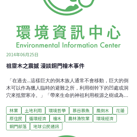
是一種作為土壤改良劑的木炭，能幫助植物生長，可應用
於農業，燒製方法很多種，除了挖地坑燒，也可爐燒，不
同材質，用不同燒法。他說，生物炭具強烈吸附功能，可
透氣保水，且具鹼性，混入酸化土壤，可改善土質，並有
水
2014年06月25日
祖靈木之震撼 漫談銅門檜木事件
「在過去...這樣巨大的倒木族人通常不會移動，巨大的倒
木可以作為獵人臨時的避難之所，利用樹幹下的凹處或洞
穴來抵禦寒冷。」「帶來生命的神祖利用根源之樹成為來
到人間的空間出入口，也賦予著在自然界中，那些巨大古
林業
土地利用
環境哲學
慕谷慕魚
風倒木
花蓮
老的樹，靈界的神聖與莊嚴;當獵人看見森林裡的大樹都會
忍不住敬畏的說：『這樹呀....比我的祖輩還古老，看見這
原住民
循環經濟
檜木
農林漁牧業
環境經濟
樹我就想起那些在靈界觀視我們的祖先們』。由此看來，
銅門部落
地球公民通訊
因為歲月而累積的記憶與情感在人遇見樹的那一刻將會全