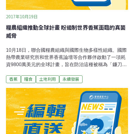
2017年10月19日
糧農組織推動全球計畫 盼遏制世界香蕉面臨的真菌
威脅
10月18日，聯合國糧農組織與國際生物多樣性組織、國際
熱帶農業研究所和世界香蕉論壇等合作夥伴啟動了一項耗
資9800萬美元的全球計畫，旨在防治這種被稱為「鐮刀菌
枯萎病」的一種新菌株的蔓延。「鐮刀菌枯萎病」極為險
香蕉
糧食
土地利用
永續發展
惡，可在土壤中潛伏多年，並通過受感染的種植材料、
水、鞋、農具和車輛等多個途徑向其他農田和地點傳播。
「鐮刀菌枯萎病」的新菌株4號生理小種（TR4）於20世
紀90年代首次在東南亞被發現，目前已經出現在10個國家
的19個地點，包括近東、南亞和非洲撒哈拉以南的莫三比
克。 糧農組織所推動的此項全球計畫最初針對67個
國家，旨在防止疾病擴散和開展疾病治理。如果計畫得以
有效推進，估計今天所投入的每1美元將在20年後產生98