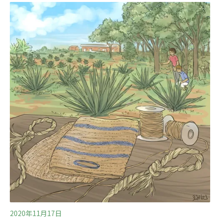
山地區乃至台灣香蕉產銷的歷史淵源和文化路徑，對於目
前政府推動的地域振興、地方創生政策，是在地發展相關
產業不可或缺的重點空間，應該為旗山保存此一文化資
產。文化局：未達文資價值 文史團體：只憑外觀判斷，程
序草率22日高雄市政府文化局專案小組到場會勘，隔日發
布說明指出，文資評估結果該建物未達法定文化資產價值
基準。文化局指出，高雄青果運輸合作社旗山第1辦事處
產權屬私人所有，過去未曾有個人或團體提報申請文化資
產審查，亦非列冊追蹤建物。該建築形式是1960年代流行
的建築樣式，非具有稀少性，且建物長期閒置，
2020年11月17日