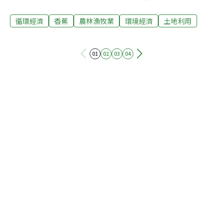
研究人員在高雄市旗山區進行田間培育，經近7年的努
循環經濟
香蕉
農林漁牧業
環境經濟
土地利用
力，利用組織繁殖篩出抗黃葉病菌熱帶型新品種，命名為
台蕉7號，經農委會已核准將可到東南亞地區栽種， 讓全
世界再度看到台灣研究香蕉成果。但由於嘉義以北天氣較
01
02
03
04
冷，台蕉7號收成期比北蕉晚2到3星期，果形也略遜，薊
馬蟲害、成熟斑偏高，致影響蕉農栽種意願，台灣市佔率
不到10%，不如北蕉的40%多。「台蕉7號不是台灣主力
蕉種」，配合政府推動新南向政策，農委會已核准台蕉7
號可以輸出，未來台蕉7號有機會成為挽救香蕉被大規模
摧毀利器。