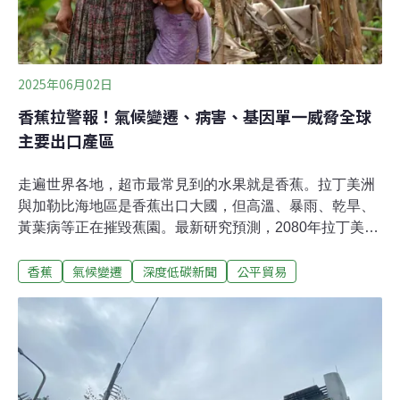
2025年06月02日
香蕉拉警報！氣候變遷、病害、基因單一威脅全球
主要出口產區
走遍世界各地，超市最常見到的水果就是香蕉。拉丁美洲
與加勒比海地區是香蕉出口大國，但高溫、暴雨、乾旱、
黃葉病等正在摧毀蕉園。最新研究預測，2080年拉丁美洲
地區最適合種植香蕉的土地將減少六成！香蕉不只是餐後
香蕉
氣候變遷
深度低碳新聞
公平貿易
點心，更是僅次於小麥、稻米與玉米的全球第四大糧食作
物，超過4億的人口仰賴香蕉來攝取15%～27%的日常熱
量。對許多開發中國家來說，香蕉是讓家庭溫飽的主糧。
拉丁美洲與加勒比海地區是重要出口國，約占全球香蕉出
口總量的八成。英國慈善組織「基督教援助」（Christian
Aid）最新報告指出，歐洲與美國的香蕉大多仰賴拉丁美洲
進口，但這區域易受到氣候變遷影響，預計2080年適合種