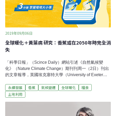
2019年09月06日
全球暖化＋黃葉病 研究：香蕉或在2050年時完全消
失
「科學日報」（Scince Daily）網站引述《自然氣候變
化》（Nature Climate Change）期刊刊周一（2日）刊出
的文章報導，英國埃克塞特大學（University of Exeter）
由貝伯博士（Dr Dan Bebber）領導的一項研究發現：由
永續發展
香蕉
氣候變遷
全球暖化
糧食
於全球暖化，氣溫和雨量的改變對農作物生長產生重大影
響，依照目前的發展速度，估計到2050年時，脆弱的香蕉
土地利用
可能會完全消失。報導說，專家對佔全球香蕉產量87%的
27個國家的香蕉進行研究後發現，儘管作業環境改善，但
由於全球暖化，從1961年以來的香蕉產量並沒有增加。而