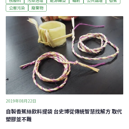
核廢料
污染治理
能源轉型
輻射
公共論壇
香蕉
鈽-239的半衰期是2萬4千年。從7億年降低為2萬4千年，
公害污染
廢棄物
有什麼好怕的？我都還沒說，香蕉裡鉀-40的半衰期是12
億年，你會害怕吃香蕉嗎？半衰期根本是假議題。」其實
你們的香蕉論才是假議題。每次要認真討論核廢料怎麼處
置，過去的處置技術與程序有什麼問題、如何改進，部份
支持核電的團體與人士就會不斷的跳針香蕉香蕉香蕉，身
為愛吃香蕉的人真的很難吞忍下去。除了拿出早就被證明
不可行的核廢再處理之外來唬人，必定會拿香蕉的謬論來
混淆視聽，以為台灣人都毫無科普知識、也不會去查證找
資料嗎？香蕉中的「鉀-40」是來自鉀離子的天然放射性核
種，在所有人體內都有，而人類
2019年08月22日
自製香蕉絲飲料提袋 台史博從傳統智慧找解方 取代
塑膠並不難