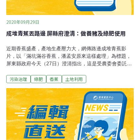
2020年09月29日
成堆青蕉丟路邊 屏縣府澄清：做養豬及綠肥使用
近期香蕉盛產，產地生產壓力大，網傳路邊成堆青蕉影
片，以「滿坑滿谷香蕉，潘孟安原來這樣處理」為標題，
屏東縣政府今天（27日）澄清指出，這是受農委會委託收
購的次級蕉，做養豬及綠肥使用。最近有人製作影片，以
污染治理
綠肥
香蕉
土地利用
「滿坑滿谷香蕉，潘孟安原來這樣處理」為標題，畫面出
現有車輛載運大批香蕉丟棄路面。縣府表示，警察局、農
業處立即展開調查，從車號及環境狀況找到現場及農民團
體。農業處長鄭永裕說，經向產地合作社了解，影片中的
香蕉堆置處，是農民團體收購產地青蕉後，一部分暫置在
旁邊的農地，分批攪碎供豬隻食用，另一部分是做為綠
肥，滋養農地，為種植做準備。