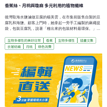
香蕉絲、月桃與瓊麻 多元利用的植物纖維
後灣取海水鹽滷做豆腐的楊美雲，在市集前販售自製的豆
腐乳和海鹽。顧客上門時，她拿起一旁手工編製的麻繩提
袋，包裝豆腐乳，說著「種出來的包裝材料最環保。」
「種出來的包裝材料」，就是過去恆春半島遍地種植的瓊
生物多樣性的美好日常
香蕉
生物多樣性
插畫文集
麻。外來植物瓊麻於20世紀初引入台灣，卻在恆春熱帶砂
質的土地上蓬勃發展，締造了輝煌的產業歷史，更經常在
衣著紡織
月桃
綠色消費
當地的民謠中傳唱。外型如劍的瓊麻葉片，有如煙火一般
放射狀生長在土地上。它的纖維堅韌耐鹽，是船纜的主要
材料來源，在那個海運興盛大量往來進行貿易的時代，人
們善加利用種出來的瓊麻纖維，製造成各種生活用品，例
如繩索、麻袋、地墊等。過去衣物、鞋帽、提袋等等編織
品，主要都是由植物纖維所製成，例如棉花、苧麻。纖維
藝術家林于軒說，「纖維碰觸到皮膚時，我們會有最直接
的感覺。」因此，即便是看似粗糙的瓊麻纖維，製成沐浴
澡球時，也能感受到那強韌又柔軟的觸感。在台灣，我們
使用種出來的纖維材料可不少。原住民族是最善於利用天