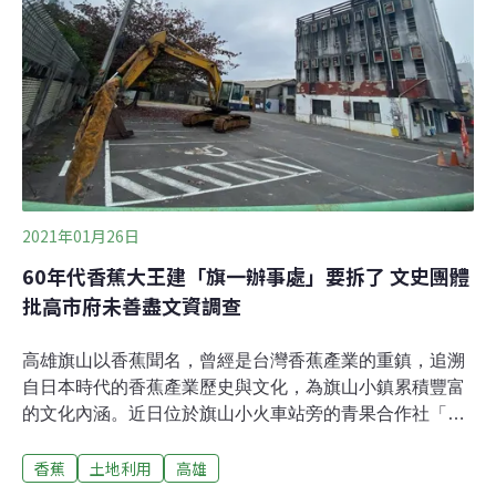
植香蕉的土地將減少六成，2050年印度、巴西等國的香蕉
產量也會因氣候變遷下降。高溫、乾旱、風暴、病菌都是
香蕉的大敵。香蕉生長的最佳溫度介於15°C～35°C間，不
耐乾旱。暴風撕裂蕉葉，讓光合作用下降，而高溫助長病
菌蔓延。近
2021年01月26日
60年代香蕉大王建「旗一辦事處」要拆了 文史團體
批高市府未善盡文資調查
高雄旗山以香蕉聞名，曾經是台灣香蕉產業的重鎮，追溯
自日本時代的香蕉產業歷史與文化，為旗山小鎮累積豐富
的文化內涵。近日位於旗山小火車站旁的青果合作社「旗
一辦事處」建築公告將拆除，在地文史團體尊懷文教基金
香蕉
土地利用
高雄
會出面呼籲勿拆，要求政府重視地方文化資產保存價值。
尊懷文教基金會指出，「旗一辦事處」建築物背後述說旗