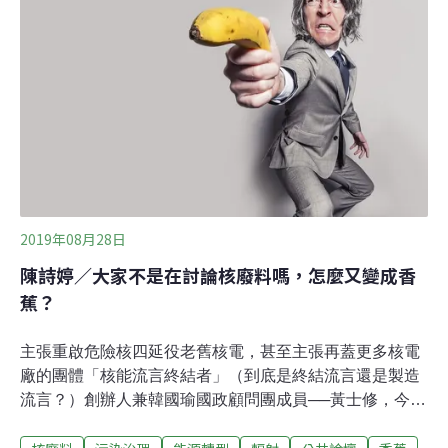
且溫度持續上升，可能讓情況越來越嚴重。到2050年，香
蕉或許將完全消失。目前香蕉面臨的最嚴重威脅是「黃葉
病」（又稱「巴拿馬病」）。它是由尖孢鐮刀菌古巴專化
型（Fusarium oxysporum f.sp. cubense）引起、出現在香
蕉根部的植物病。由於這種真菌對農藥
2019年08月28日
陳詩婷／大家不是在討論核廢料嗎，怎麼又變成香
蕉？
主張重啟危險核四延役老舊核電，甚至主張再蓋更多核電
廠的團體「核能流言終結者」（到底是終結流言還是製造
流言？）創辦人兼韓國瑜國政顧問團成員──黃士修，今天
在粉專臉書貼文寫道：「鈾-235的半衰期是7億年，本來
就存在於自然界，人類將鈾-235用作核能發電，產生