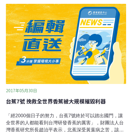
很容易見到東方那座魁梧的北大武山，其北側便是隘寮溪
流域，流域另一頭的大小鬼湖地帶，也是台灣杉密度最
高、最能呈現原始林相的處女地。台灣杉（Taiwania
cryptomerioides）是全世界唯一以「台灣」為屬名的植
物，最高可達90公尺，是台灣最高大的樹種。2015年，地
球公民基金會就曾與楊國禎老師、公視我們的島攝影團隊
前往隘寮溪流域東側的大小鬼湖踏查台灣杉，留下千年齡
台灣杉的紀錄。鏡頭記錄下魯凱族人賴孟傳攀上數十公尺
的神木，取下在台灣杉上攀長的愛玉果，原來市場上賣的
愛玉是從此產出，為當地重
2017年05月30日
台蕉7號 挽救全世界香蕉被大規模摧毀利器
「經2000個日子的努力，台蕉7號終於可以踏出國門，讓
全世界的人都能看到台灣研發香蕉的厲害」，財團法人台
灣香蕉研究所長趙治平表示，北蕉深受黃葉病之苦，該所