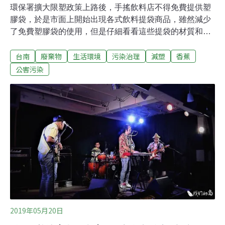
環保署擴大限塑政策上路後，手搖飲料店不得免費提供塑
膠袋，於是市面上開始出現各式飲料提袋商品，雖然減少
了免費塑膠袋的使用，但是仔細看看這些提袋的材質和使
用量，是否又增加了另一種形式的塑膠垃圾？想從生活中
台南
廢棄物
生活環境
污染治理
減塑
香蕉
減少塑膠垃圾對環境和健康的危害，應有更有機的作法。
位於台南的國立台灣歷史博物館，日前舉辦了「香蕉絲手
公害污染
作體驗工作坊」，從介紹台灣傳統經濟作物香蕉出發，帶
領民眾親手割香蕉莖，取香蕉纖維，最後編織成方便使用
的環保提繩，可隨身攜帶作為飲料杯提繩，或好用的工具
腕繩。活動意在告訴大眾，用天然的纖維製品取代塑膠製
品，從源頭改善海洋垃圾和環境中塑膠微粒的問題，其實
並不難。台史博結合館藏和園區生態 推動環境教育台灣歷
史博物館園區在建館時，將戶外綠地和滯洪池規劃為台灣
歷史公園，廣植台灣鄉土原生植物，並以低度干擾和維護
的方式，保留動植物棲地，涵養物種，同時作為環境教育
場域，讓民眾認識更多屬於自然多元生態的台灣歷史
2019年05月20日