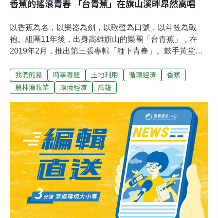
香蕉的搖滾青春 「台青蕉」在旗山溪畔昂然高唱
以香蕉為名，以樂器為劍，以歌聲為口號，以斗笠為戰
袍。組團11年後，出身高雄旗山的樂團「台青蕉」，在
2019年2月，推出第三張專輯「種下青春」。鼓手黃堂軒
在5月11日演出後接受採訪，提到高中時期組團的青澀模
我們的島
時事專題
土地利用
循環經濟
香蕉
樣，大笑不止。他說：「我們又不是音樂科班長大，所以
演奏實力滿差的。可是我覺得我們跟人家不一樣，敢去做
農林漁牧業
環境經濟
高雄
想做的事情。」黃堂軒所說的不一樣，說穿了就是台青蕉
的每個人，都有很多事想做、也有很多分身。像主唱王繼
維，人稱老王，點子最多，會寫文章、寫計畫，演講、座
談邀約不斷。貝斯手王繼強，綽號玩具槍，帶團功夫一
流，是農村小旅行的最佳導遊。而吉他手郭合沅，各式水
電或修理工作，都難不倒他，更是天天下田的香蕉農。夏
天白天長，太陽起得早，每天早上五點半，郭合沅準時到
田裡工作。問他為什麼要打赤腳，他說：「以前我阿公都
是打赤腳在走，阿公說香蕉園下面有地氣，人接地氣，人
跟土壤就有連結。」音樂來自於生活、創作取材於土地