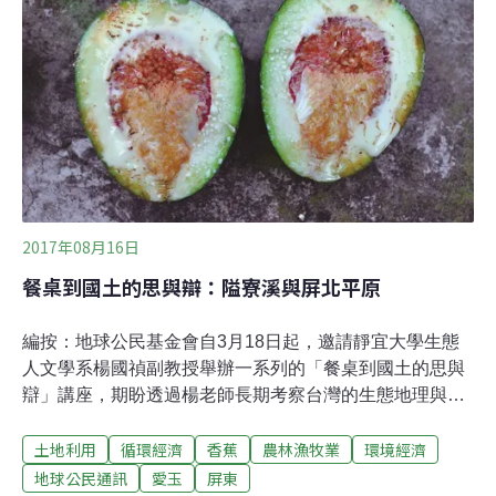
塑膠紮線帶緊扣孔洞固定，環體周邊3隻可上下移動的彎
頭，連結3根支撐樹體的竹管或錏管，形成「三足鼎
立」，熟練後，2分鐘就可完成安裝，已向經濟部智慧財
產局申請專利，目前推廣使用。縣府農業處長林良懋肯定
林大國巧思，他說，塑膠環體若有較小尺寸，還可使用在
周徑較小的果樹或行道樹等，惟扣緊環體的尼龍紮線帶
2017年08月16日
餐桌到國土的思與辯：隘寮溪與屏北平原
編按：地球公民基金會自3月18日起，邀請靜宜大學生態
人文學系楊國禎副教授舉辦一系列的「餐桌到國土的思與
辯」講座，期盼透過楊老師長期考察台灣的生態地理與人
文產業，進一步認識腳下的土地。本文記述前兩堂課程
土地利用
循環經濟
香蕉
農林漁牧業
環境經濟
「台灣杉與中央山脈南段＋愛玉｣及「隘寮溪與屏北的生態
與產業＋香蕉」。在非空污季節時，住在高屏地區的朋友
地球公民通訊
愛玉
屏東