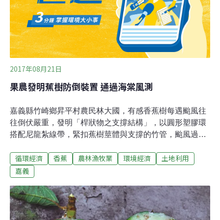
到196美元的收益。
2017年08月21日
果農發明蕉樹防倒裝置 通過海棠風測
嘉義縣竹崎鄉昇平村農民林大國，有感香蕉樹每遇颱風往
往倒伏嚴重，發明「桿狀物之支撐結構」，以圓形塑膠環
搭配尼龍紮線帶，緊扣蕉樹莖體與支撐的竹管，颱風過後
可迅速拆除，不影響莖幹生長，有農友使用安然撐過2017
循環經濟
香蕉
農林漁牧業
環境經濟
土地利用
年7月的海棠颱風侵襲，認為成效不錯。林大國表示，曾
勸種香蕉的農友使用竹管或錏管支撐莖幹，但傳統綑綁方
嘉義
式多以尼龍線或鐵線繫綁，容易鬆脫或生鏽，太緊則破壞
樹體，他研發出以塑膠環穩固莖體與3根支撐桿，環體設
置孔洞，可依莖幹周徑調整鬆緊。林大國以2個塑膠製半
圓形環狀體，套住直徑最大為17公分的香蕉樹莖幹，再以