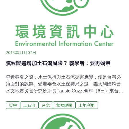
2014年11月07日
氣候變遷增加土石流風險？ 義學者：要再觀察
每逢春夏之際，水土保持與土石流災害應變，便是台灣必
須面對的課題。受農委會水土保持局之邀，義大利國科會
水文地質災害研究所所長Fausto Guzzetti昨（6日）來台專
題講座。他提到，自從1964年至2013年以來，地滑所導致
災害
土石流
台北
氣候變遷
土地利用
的土砂災害，共造成義大利3043人次傷亡、15萬人次無家
可歸。預測未來如夜間行車 需瞻前顧後Fausto Guzzetti表
示，「氣候變遷確實對坡面穩定度造成影響，而不單單氣
候條件，環境因子、人為因素皆會影響地滑情形」。為降