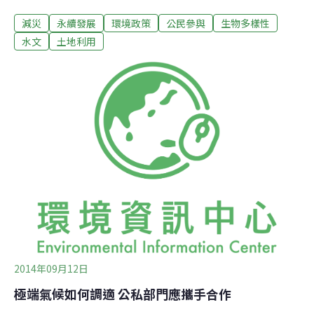
焦防洪減災、永續水資源、水與環境以及水與科技四大面
減災
永續發展
環境政策
公民參與
生物多樣性
向，共分4組進行討論。與會者針對產出議題上台發言或
提問，議事員則針對其問題做出解釋，或請相關單位予以
水文
土地利用
解釋。接下來的第三階段「分組預備會議」預定將於明年
初舉行。要防洪減災 先檢討策略與制度綠色協會理事長魯
台營率先發言表示，因應現在的氣候變遷災害，要做到防
洪、減災，以確保人民的生命與財產安全，但一直以來的
問題都是制度面。他指出，原本應是水與土一條鞭的整體
綜合治理，在單位權限的衝突下，有些問題可能是其他單
位需先行處理，而非水利署單方面能解決的。台灣應參照
日本鶴見川流域的總合治水，由地方政府來主導與承擔總
合流域治水的問題。
2014年09月12日
極端氣候如何調適 公私部門應攜手合作