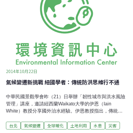
低災害所帶來的影響，最好的方式就是先行預測未來可能
的環境及其影響，再做出相對應的預防措施。Fausto
Guzzetti特別引用知名管理學作家彼得‧杜拉克（Peter
Drucker）的名言：「預測未來就如嘗試在毫無路燈的的鄉
村小路上行駛，需要瞻前顧後。」（Trying to predict the
future is like trying t
2014年10月22日
氣候變遷新挑戰 紐國學者：傳統防洪思維行不通
中華民國景觀學會昨（21）日舉辦「韌性城市與洪水風險
管理」講座，邀請紐西蘭Waikato大學的伊恩（Iain
White）教授分享國外治水經驗。伊恩教授指出，傳統防
洪思維已無法解決氣候變遷帶來的災害問題，唯有增加都
台北
氣候變遷
全球暖化
土地利用
水患
災害
市韌性、抵抗力，才是走向未來的唯一解答。氣候變遷導
致雨量加劇 排水系統將不敷使用伊恩提出英格蘭地區各類