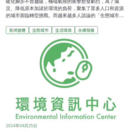
暖化腳步不曾趨緩，極端氣候的衝擊愈發劇烈，為了減
災、降低原本加諸於環境的負荷，聚集了眾多人口和資源
的城市面臨轉型挑戰。而越來越多人談論的「生態城市」
概念究竟該具備哪些要素呢？24日晚上，TWYCC（台灣
氣候變遷
生態城市
生活環境
永續發展
青年氣候聯盟）在台北公館片場咖啡店進行議題討論，由
台大化學系柯建佑同學主持，來自不同大學且不同專業領
域的青年朋友，針對生態城市，以瑞典哈瑪比為案例，探
討其如何自高汙染工業城轉型為生態之城，進一步釐清對
生態城市的想像。面面俱到的生態城市「一個健全的生態
城市，必須具備著田園、都市、鄉村，三大關鍵元素於一
身。」議題分享者之一，台大生傳系的方翔奕同學分享著
他的想法，他也認為，一個生態城市的指標任務，不僅僅
包括了大家所熟稔的均衡發展、優化能源、發展經濟，更
應涵蓋促使社會公平、尊重歷史、豐富文化景觀，使得這
個城市，成為低汙、節能、緊湊、充滿活力且與自然合諧
共存的聚居地。從高汙工業到永續典範哈瑪比，一個瑞
2014年04月25日