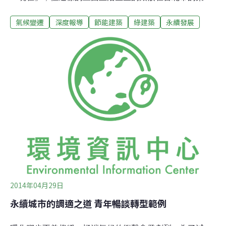
角落。這棟處於水泥城市的都市「異類」，是一位叫「阿
氣候變遷
深度報導
節能建築
綠建築
永續發展
立」的大叔，用了20幾年的時間，從天馬行空的思考飛
躍，到跟著工班一起一點一滴堆疊起的心血。新穎概念與
適居思維的揉合一早在被窩裡醒來，看著窗外陽光輕倚在
吐露杉木特有香氣的陽台上，一天就是這麼愉悅的開始，
這不是墾丁的渡假小木屋，這是「阿立的家」。原本是老
舊民宅，經屋主阿立把包括建築、綠建築、風電機、太陽
能板等相關領域之知識，咀嚼融會，實作改造成現在這樣
令人驚豔的住宅。現今的結構已非以往的鋼筋混凝土，而
是一樓鋼構與二樓南方松與杉木的共構建築，「這房子要
住上幾十年，想要其經地震卻仍能毅立不搖，又能讓自己
住的舒適，天天都是小木屋渡假日，於是便把這兩個想法
揉合實行了。」阿立這樣分享著。房間內滿是木頭芬芳的
2014年04月29日
永續城市的調適之道 青年暢談轉型範例