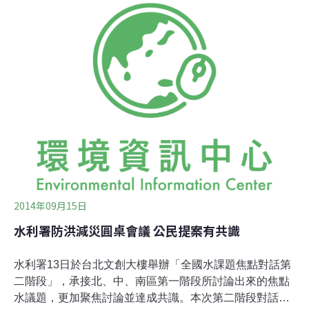
型洪災的數據，依來源的不同，可分為河川溪流、地表逕
流水、地下水和蓄水設施失效4種類型。數據顯示，2001
年至2011年這段期間，水災受災戶持續增加，尤其「蓄水
設施失效」造成的水災，2001到2009年的受災戶數皆為
零，到了2011年，受災戶數卻一口氣劇增至1,100,000
戶。洪災發生的主因之一，便是人口密度上升造成的都市
化。伊恩的報告指出，都市化與未都市化之水文輸送模式
的改變，如蒸散量與地下水量的變化，各從原本未都市化
的40%、50%，降至25%與32%。減少的部份轉而分散至
地
2014年09月15日
水利署防洪減災圓桌會議 公民提案有共識
水利署13日於台北文創大樓舉辦「全國水課題焦點對話第
二階段」，承接北、中、南區第一階段所討論出來的焦點
水議題，更加聚焦討論並達成共識。本次第二階段對話聚