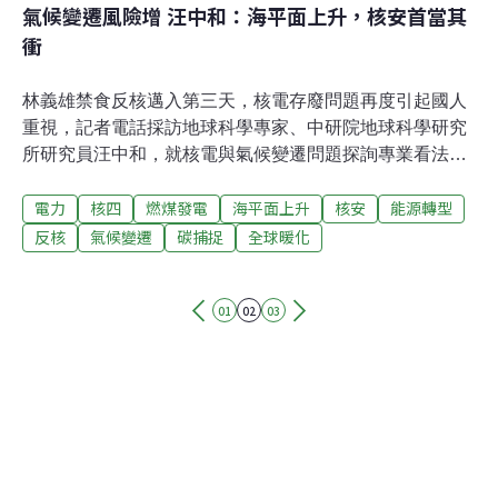
氣候變遷風險增 汪中和：海平面上升，核安首當其
衝
林義雄禁食反核邁入第三天，核電存廢問題再度引起國人
重視，記者電話採訪地球科學專家、中研院地球科學研究
所研究員汪中和，就核電與氣候變遷問題探詢專業看法，
以下為汪中和發言紀要。以氣候變遷角度看台灣能源汪中
電力
核四
燃煤發電
海平面上升
核安
能源轉型
和表示，就減碳面向而言，核能電廠的碳排放量相較於燃
煤發電少非常多，意即有助於台灣在全球氣候變遷上的減
反核
氣候變遷
碳捕捉
全球暖化
緩（mitigation）。但反觀另一層面：安全，也是一個非常
重要的議題；由於台灣是四面環海的海島型國家，在未來
01
02
03
氣候變遷的大環境之下，海平面勢必是會上升的，對於需
要以海水來冷卻其電廠反應爐的核能發電來說，傍海設置
的核能電廠絕對是首當其衝，輕則影響運作，重則恐會重
演福島核災的悲劇。尤其在IPCC的AR5報告裡指出，未來
溫室效應會致使自然災害增加，發生在台灣的颱風、地
震，甚至是海嘯，都將增多加劇，也就使得核電廠運作的
風險相對增加許多。碳捕捉、核廢料就前文所述，核能發