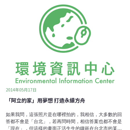
蜍山，然後勒？」學生攝影聯展閉幕論壇，透過社群網
站，邀請本校與不同校、不同領域的同學，聊聊蟾蜍山的
現況以及願景。擔任論壇主持人、台科大創意設計系的林
逸晟表示，希望透過此攝影展讓更多人知道蟾蜍山的美與
不可取代性，加入守護、活化蟾蜍山的行列；也透過蟾蜍
山攝影展開展一個多禮拜以來匯聚的能量，推動更多台科
大師生一同關心蟾蜍山的未來。創意激發 老建築新想像蟾
蜍山其中的一部份「煥民新村」興建於1953年，可說是台
北市內唯一留存的空軍眷村，也是最完整保留的空軍眷
村，如今面臨拆除改建，學生們都有一份不捨。或許因曾
於求學時期居住過該地，與土地、居民、建築有
2014年05月17日
「阿立的家」用夢想 打造永續方舟
如果我問，這張照片是在哪裡拍的，我相信，大多數的回
答都不會是「台北」，若再問時間，相信答案也都不會是
「現在」，但這樣的畫面正活生生的鑲嵌在台北市的某個