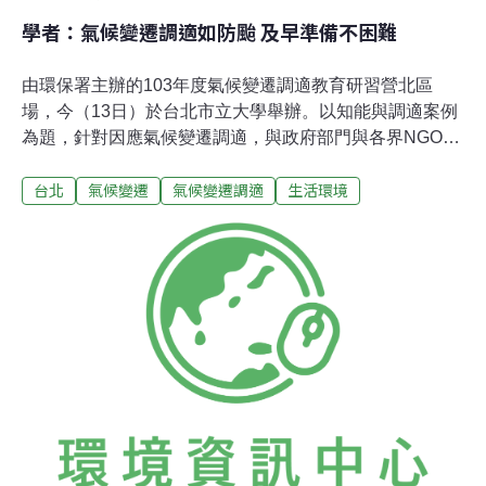
學者：氣候變遷調適如防颱 及早準備不困難
由環保署主辦的103年度氣候變遷調適教育研習營北區
場，今（13日）於台北市立大學舉辦。以知能與調適案例
為題，針對因應氣候變遷調適，與政府部門與各界NGO人
士進行教育研習。會中台大森林系副教授邱祈榮形容，氣
台北
氣候變遷
氣候變遷調適
生活環境
候變遷未來情境的假設就如同大學志願選填，成績單將由
我們自己決定。他進一步依據聯合國政府間氣候變遷專門
委員會（IPCC）最新發表的AR5報告說明，假設各國並無
任何減量動作，21世紀末的二氧化碳濃度將高於
936ppm；平均地表增溫將為3.7℃；平均海平面上升量將
為63cm；RCP（大氣輻射力）指數將持續增加至8.5。邱
祈榮指出，平均氣溫上升、降雨分佈型態改變、極端事件
強度與頻率升高、颱風次數強度增加、海平面上升這五大
氣候變遷衝擊因子，將會帶給台灣六大衝擊，包含物種分
佈改變、國土傾蝕消失、水資源匱乏、水土複合型災害加
劇、健康威脅、農業損失。然而，調適其實並沒有想像中
的那麼複雜與困難。邱指出，其實