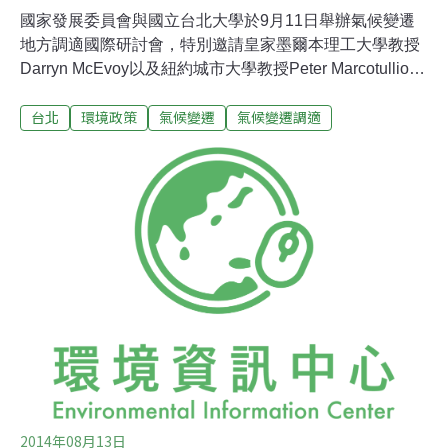
國家發展委員會與國立台北大學於9月11日舉辦氣候變遷
地方調適國際研討會，特別邀請皇家墨爾本理工大學教授
Darryn McEvoy以及紐約城市大學教授Peter Marcotullio來
台，分享國際上的氣候變遷調適案例研究與經驗。Darryn
台北
環境政策
氣候變遷
氣候變遷調適
McEvoy表示，促進地方氣候變遷調適雖必須以全面性的
格局思考，但行動必須從區域性的角度出發，因此即便有
國家級的氣候變遷調適策略，地方各區域也要準備各自的
行動計劃；且因為每個都市型態都不盡相同，調適行動也
需因地制宜，為不同區域量身設計。「地方的氣候變遷調
適行動若為官方一廂情願規劃，非常容易以失敗作收。」
Darryn McEvoy說，地方政府也需要賦予權力給當地居民
自發組成的相關團體，以制訂更好的調適策略。Darryn
McEvoy也直言，對於國家氣候變遷的調適行動或策略，
不單單只是政府公部門的責任，企業也要對此有所認知。
公部門和私部門都應清楚了解各自在
2014年08月13日