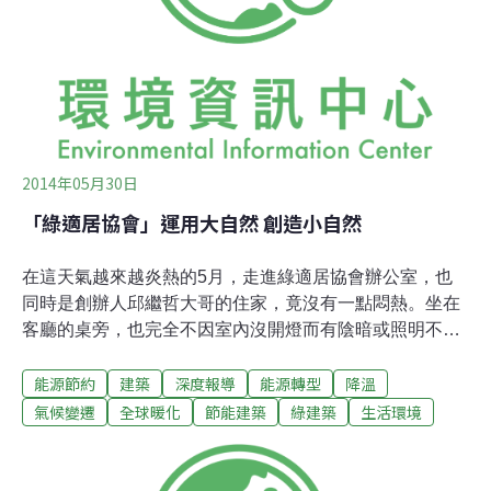
Avlonitis進一步解釋，不論在現在還是未來，維持良好的
生物多樣性，都可以在減緩、調適氣候變遷上有一定程度
的助益。
2014年05月30日
「綠適居協會」運用大自然 創造小自然
在這天氣越來越炎熱的5月，走進綠適居協會辦公室，也
同時是創辦人邱繼哲大哥的住家，竟沒有一點悶熱。坐在
客廳的桌旁，也完全不因室內沒開燈而有陰暗或照明不足
的感覺。環視四周，室內盡是木質家俱、書本、測量器，
能源節約
建築
深度報導
能源轉型
降溫
如果在室內到處繞繞、仔細瞧瞧，還會發現許多巧妙的小
機關，正透過這個世界的定律：基礎的簡單物理學，引導
氣候變遷
全球暖化
節能建築
綠建築
生活環境
著我們運用大自然，衍生屬於室內獨特的小自然。宜人室
內的迷思：室內氣候室內氣候，對於人類一直都是很重要
的問題，但我們常常都將其歸咎於「氣溫」，天氣一冷，