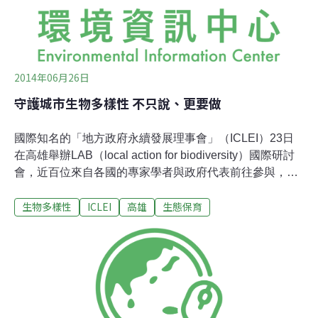
域中，需產生3項大家最關切之議題，做為協商後的重點
議題。
2014年06月26日
守護城市生物多樣性 不只說、更要做
國際知名的「地方政府永續發展理事會」（ICLEI）23日
在高雄舉辦LAB（local action for biodiversity）國際研討
會，近百位來自各國的專家學者與政府代表前往參與，討
論城市生物多樣性的重要性，以及如何結合NGO和地方政
生物多樣性
ICLEI
高雄
生態保育
府進行政策配套。ICLEI：保護生物多樣性，就是保護人類
ICLEI與會代表Georgina Avlonitis認為，都市化對於生物
多樣性而言，不單單只是一個挑戰，它更是一個機會。
Avlonitis提醒，豐富的生物多樣性是可以與都市並存的，
一個具良好生物多樣性的都市，不僅對人體健康非常有幫
助，生物棲地也相對健康，人們的生活品質也會隨之提
升，甚至可以說，「保護生物多樣性就是保護人類」。