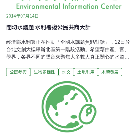
2014年07月14日
關切水議題 水利署邀公民共商大計
經濟部水利署正在推動「全國水課題焦點對話」，12日於
台北文創大樓舉辦北區第一階段活動。希望藉由產、官、
學界，各界不同的聲音來聚焦大多數人真正關心的水資源
議題。非由上而下制定水政策 你我決定水利署田巧玲副署
公民參與
生物多樣性
水文
土地利用
永續發展
長認為，水利署應該把心力、時間、金錢聚焦在大家關心
的議題，而非水利署一味由上而下訂定策略、治理方向。
她參考第七屆世界水資源論壇的模式，舉辦了此公民論
壇。整場會議中，所有水利署官員幾乎不參與議事，而是
做為議事員，在各桌為大家介紹「防洪減災」、「永續水
資源」、「水與環境」、「水與科技」四項領域，讓大家
能更深刻了解各領域之背景，使桌員們能獲取相等的資
訊，以利交流討論。來參與的公民們也能自行寫下各自關
切的議題，由議事員協助結合與協調意見；各桌在四項領