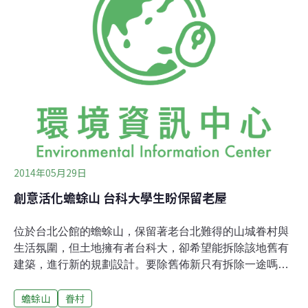
開暖氣、天氣一熱，開冷氣，想著只要氣溫能隨之做調
整，便能讓人感到舒適，而在無形之間培養出了巨大的電
費怪獸。但，問題有這麼簡單，單單「溫度」這個因素，
就會影響我們的室內氣候嗎？「濕度」是空氣中水蒸氣的
含量，當空氣溫度愈高，容納水蒸氣的能力就愈高，即為
「當天氣越熱的時候，空氣中可包含的水分子會越多」。
這也就是為何夏天時，我們常感悶熱，正因為濕度高，人
體
2014年05月29日
創意活化蟾蜍山 台科大學生盼保留老屋
位於台北公館的蟾蜍山，保留著老台北難得的山城眷村與
生活氛圍，但土地擁有者台科大，卻希望能拆除該地舊有
建築，進行新的規劃設計。要除舊佈新只有拆除一途嗎？
對此，許多台科大學生有不同看法。28日晚間，在台灣科
蟾蜍山
眷村
技大學T4川堂，一群關心蟾蜍山的台科大學生舉辦了「蟾