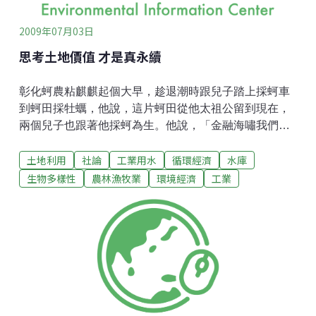
不清楚
2009年07月03日
思考土地價值 才是真永續
彰化蚵農粘麒麒起個大早，趁退潮時跟兒子踏上採蚵車
到蚵田採牡蠣，他說，這片蚵田從他太祖公留到現在，
兩個兒子也跟著他採蚵為生。他說，「金融海嘯我們都
沒什麼感覺耶，只要這片海還在，我們就不會餓死。」
土地利用
社論
工業用水
循環經濟
水庫
苗栗縣灣寶里農民黃箱赤腳站田地上，雙手指著西瓜
田、蕃薯田，「你看我們農村生活不太壞吧，我們種西
生物多樣性
農林漁牧業
環境經濟
工業
瓜吃西瓜、種蕃薯吃蕃薯，大家都很快樂。」苗栗縣政
府要徵收她的農地蓋工廠，她問：「工業這麼好嗎，為
什麼有金融風暴？」而在科學園區上班的小林，去年遇
到金融危機，休無薪假，一個月還做不到10天，最近公
司生意有起色，他的工作天數又增加。他驚覺，原來科
學園區的工作才真是「看天吃飯」，何時有工作、何時
沒工作，完全無法自己掌握。什麼樣的產業 才永續？ 單
以產值來算，農業或許比不上工業，但土地價值如只用