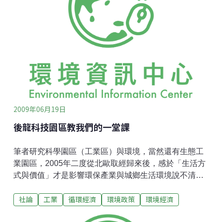
化海岸濕地的的西施舌，竟全都不見了。台灣的國土規
劃與農業政策，在2009年的此刻，正面臨內外交相迫的
時刻。
2009年06月19日
後龍科技園區教我們的一堂課
筆者研究科學園區（工業區）與環境，當然還有生態工
業園區，2005年二度從北歐取經歸來後，感於「生活方
式與價值」才是影響環保產業與城鄉生活環境說不清楚
的關鍵。近來雖然冰島經濟受創，但是各種北歐創新與
社論
工業
循環經濟
環境政策
環境經濟
社會價值在主流媒體推推波助瀾下，話題火紅。不知大
家是否真的能靜下來，看看自己生長的地方的生產問