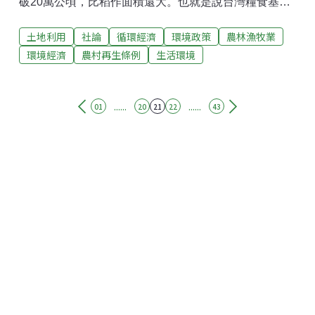
破20萬公頃，比稻作面積還大。也就是說台灣糧食基本
上主要依靠外國進口，因為我們大半的田都處於休息狀
土地利用
社論
循環經濟
環境政策
農林漁牧業
態。糧食問題同時也是國家安全問題，當一個國家能源
和糧食都大量依靠國外進口時，面對天災人禍，例如戰
環境經濟
農村再生條例
生活環境
爭或金融風暴，我們大概只能做為待宰羔羊。5月26日
獨立媒體促成的公聽會上，農村陣線代表蔡培慧說，
2008年底台灣民生物價飆漲，沒有一個政府官員敢告訴
......
......
01
20
21
22
43
大家原 因，只有中央銀行總裁彭淮南說出真話，他說民
生物資飆漲是因為全球油價和糧食價格上升，大量依賴
外國進口的台灣無力阻擋物價變動。除了糧食作物涉及
國家安全，其他農業產品同時也關乎一般人的飲食安
全。4月22日，地球日。我在環保署前參加了地球憲章
聯盟與環境受災戶的抗議活動，那一天我遇到台東環盟
成員、同時也是生產天然釀造醋的徐蘭香。因為台東被
選定為核廢料