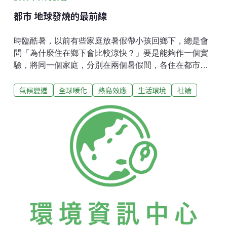
都市 地球發燒的最前線
時臨酷暑，以前有些家庭放暑假帶小孩回鄉下，總是會
問「為什麼住在鄉下會比較涼快？」要是能夠作一個實
驗，將同一個家庭，分別在兩個暑假間，各住在都市與
鄉下一個暑假，並且監測所用的電能，應該會明顯發
氣候變遷
全球暖化
熱島效應
生活環境
社論
現，在都市中用掉的電能比鄉下多許多。理由是溫度每
升高攝氏1 度時，冷氣機的耗電就增加6%。往往都市在
同一時間內比鄉下都高個3℃以上，如此一差就差個18%
的耗電。從經驗上來說，大家都知道都市環境比鄉下
熱，但為什麼會比較熱？有人可能會說，都市冷氣機多
對街道排熱，造成環境增熱；也有人說，都市交通密
集，車輛排出熱影響了環境...等。熱島效應 來自實證觀
察7月4日由台北市政府所舉辦的一場「2009都市熱島退
燒國際研討會」，部分解答這些疑惑。說是部分，是因
為造成熱的主要的原因仍不明。學者提出的熱島效應
（Heat Island），主要是根據現象的觀察來說的，雖然
研討會中有提出「退燒」的技術，但由於對主要來源仍