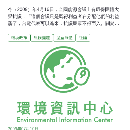
今（2009）年4月16日，全國能源會議上有環保團體大
聲抗議，「這個會議只是既得利益者在分配他們的利益
罷了，台電代表可以進來，抗議民眾不得而入。關於排
碳量、碳交易的議題都沒有落實政策管制，這個討論根
環境政策
氣候變遷
溫室氣體
社論
本是屁，屁！」。言猶在耳，環保署在7月10日一場審
議台電溫室氣體排放減量規劃的專家會議上的立場，似
乎呼應了環保團體所憂心的──政府在節能減碳上的作為
言行不一、前後矛盾，幾乎已到了「人格分裂」的一
面。 製表：地球公民協會台電規劃在未來的16年內，陸
續興建15座80萬瓩的燃煤機組，使全台灣燃煤電廠總裝
置容量擴增1,080萬瓩。針對這些統計數字，台電並沒有
明確說明目前台灣用電量情況以及為何需要擴增電力設
備。這些燃煤機組預估將排出6千萬噸的二氧化碳。針對
這些大量排放的二氧化碳，台電擬出幾項應對方案，包
括「增加天然氣使用量」、「核能一、二、三廠延
役」，以及「發展再生能源」。增加天然氣無疑是讓能
源進口比例高
2009年07月10日