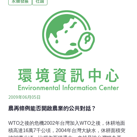
永續發展
社論
發現全球化更大的危機。大量生產，產生大量消費，又
產生大量垃圾。當永續觀點提出，人類開始檢討貧富不
均，有些地方消費過賸，有些地方卻貧窮無力消費。全
球性思考、草根性行動、企業社會責任、綠色消費，都
是在提升人類的高度，朝向建構一個更能持久的家園。
強勢與弱勢是相對的。在國與國之間，我們會分辨誰擁
有優勢的談判空間，誰要推銷本國物品到另一個國家，
很多經貿協定，其實不是那麼公平公正在保護弱勢國
家，在談判的籌碼上，強弱立現。中華民國在1971年退
出聯合國，在國際上我國是屬於弱勢的國家，國際公約
我們無從參與。1972年聯合國在瑞典斯德哥爾摩舉行人
類環境會議(The United Nation Conference on
2009年06月05日
農再條例能否開啟農業的公共對話？
WTO之後的危機2002年台灣加入WTO之後，休耕地面
積高達16萬7千公頃，2004年台灣大缺水，休耕面積突