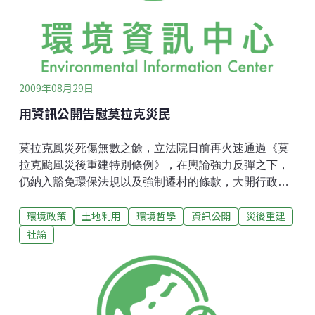
2009年08月29日
用資訊公開告慰莫拉克災民
莫拉克風災死傷無數之餘，立法院日前再火速通過《莫
拉克颱風災後重建特別條例》，在輿論強力反彈之下，
仍納入豁免環保法規以及強制遷村的條款，大開行政獨
斷方便之門。這次立院國民黨團配合行政院，強力護航
環境政策
土地利用
環境哲學
資訊公開
災後重建
有瑕疵的風災重建條例，將原本應從長計議、多花時間
醞釀、討論社區與部落未來方向的重建工作，壓縮在不
社論
到三週的時間，就由行政院會通過、立院強力表決過
關。這一切強勢的由上而下的作為，憑藉什麼呢？沒有
人知道。筆者主張，除了採取抗爭、違憲訴訟手段，更
要強力訴諸「資訊空開」。要求行政院主導的災後重建