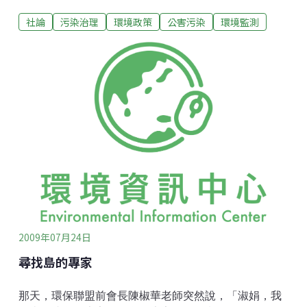
駐，不僅不顧整體國家資源集中化的經濟風險，且衍生
社論
污染治理
環境政策
公害污染
環境監測
出大量的空污、水污、溫室氣體排放與用水緊繃等環保
問題。自該開發案環評說明書於4月初送入環保署審查以
來，即受到環保團體強烈批擊，在開發單位無法澄清眾
多疑慮之下，環保署只選擇了放流水一項進行其認為可
以「釐清真相」的專家會議。現在該專家會議已結束，
該案繼續進入專案小組審查，然而真相是否已釐清？在
會議進行過程中，開發單位只就放流水標準中幾項與其
有關的重金屬以及懸浮微粒、生物需氧量與化學需氧量
等一般項目進行污水放流後的水質推估，再與丙類水體
標準比較，然而光電與半導體產業使用了眾多有機溶劑
與特殊的重金屬，則未列入評估；連最常見且亦為放流
水管制項目的砷也沒有計算。另外，開發單位左援右引
美國1980年代公布之30種
2009年07月24日
尋找島的專家
那天，環保聯盟前會長陳椒華老師突然說，「淑娟，我