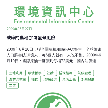
產值計算，未免過於簡化與失真。因為土地連接人的情
感、傳承文化、涵養水份、保護環境與土地。真要算產
值，這些都應該有一套量化的方
2009年06月27日
破碎的農地 加劇氣候風險
2009年6月20日：聯合國農糧組織(FAO)警告，全球飢餓
人口將突破10億人，每6個人就有一人吃不飽。2009年6
月19日：國際原油一度飆到每桶72美元，國內油價連續
第7周上漲。物價蠢蠢欲動，行政院重啟穩定價小組，就
土地利用
環境哲學
社論
循環經濟
氣候變遷
怕重演去年高糧價的噩夢。2009年4月到6月：中科四期
二林園區、後龍科學園區、台中后里都市變更...各地方
農林漁牧業
糧食
環境經濟
環境正義
永續發展
政府忙著徵收農地變建地。剩餘的農地正面臨工廠廢水
工業
及土壤汙染，或因沒水灌溉被迫休耕。台南縣東山鄉永
揚垃圾掩埋場，則正在威脅東山的柳丁園。2009年1月
到3月：台灣氣溫異常飆高與溫差過大，使得花東的稻米
不稔實；而台東的特產脆梅，今年則一顆都沒長好；彰