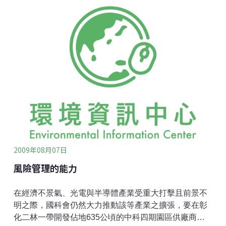
端氣候影響的平均人口，也在三十年來成長了兩倍(*1)。
姑且不論刷新歷史降雨量將近3000釐米(*2)的莫拉克颱
風，是否與暖化直接相關，但全球近三十年來的氣候災
變頻率，的確顯著上升。面對勢不可擋的氣候變遷，以
及其所帶來的各式極端氣候，我們只能選擇去適應它、
去調適。
2009年08月07日
風險管理的能力
在經濟不景氣、光電與半導體產業受重大打擊且前景不
明之際，國科會仍然大力推動該等產業之擴張，要在彰
化二林一帶開發佔地635公頃的中科四期園區供廠商進