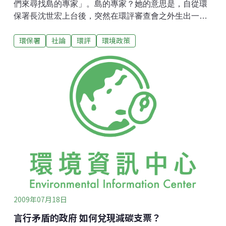
們來尋找島的專家」。島的專家？她的意思是，自從環
保署長沈世宏上台後，突然在環評審查會之外生出一個
「專家會議」，這種在環評法中未授權、沒有法源依據
環保署
社論
環評
環境政策
的會議，突然在某種程度取代了環評審查的功能。而這
個妾身未明的會議，至今包括被取代功能的環評委員、
官方、民間都不見有人站出來挑戰，任由這種會議繼續
不明不白存在著，未來會議結論如何追蹤？又要如何落
實？環保署有必要給個交代。非法的專家、取代合法的
環評委員？依環保署的說法，專家會議舉辦的用意是，
當環評審查會出現一些爭議性問題必須釐清時就可舉行
專家會議，例如中科四期二林園區，關於廢汙水對養殖
漁業影響、廢水該排放到那才能減輕危害，各方各說各
話，為了解決爭議，環保署認為應該舉行專家會議釐
清，結論再併到環評專案小組審查中。但問題是，環評
法授權環評委員的任務不就是針對爭議、釐清爭議？何
勞什麼專家會議來取代環評委員功能？
2009年07月18日
言行矛盾的政府 如何兌現減碳支票？