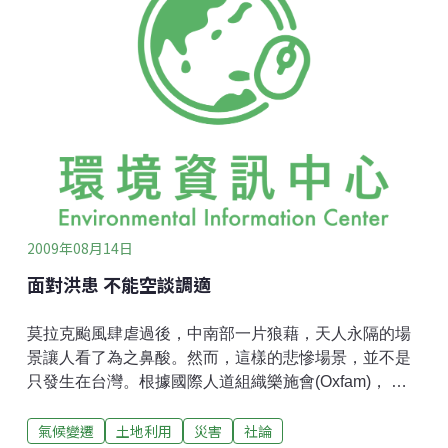
斷循還，人民的悲哀，永遠在冏之中，一冏再冏。然
而，形成這樣的原因，在於一種社會認識的斷裂，形成
一種宅政治的現象。這意味著什麼？一個英明領導人時
代的消逝，或者用必較不神話領袖的說法，一個腦清目
明總統的消失。那麼，歡迎！進入宅政治的世代。什麼
是宅政治，選舉與媒體提供一種沃土，換句話說，在現
今越來越依賴媒體政治表演的形象選舉，讓眾多治國能
力平庸者，有機會片面演出，演出相對於現任者的不
冏，於是加上二黨政治的窄化，成就只能選我的換人玩
態勢。於是，宅政治開始產生，不只在宅
2009年08月14日
面對洪患 不能空談調適
莫拉克颱風肆虐過後，中南部一片狼藉，天人永隔的場
景讓人看了為之鼻酸。然而，這樣的悲慘場景，並不是
只發生在台灣。根據國際人道組織樂施會(Oxfam)， 針
對1980年以來的6,500個氣候相關災害進行研究，發現
氣候變遷
土地利用
災害
社論
至2008年為止，大型洪水發生次數成長了四倍；而受極