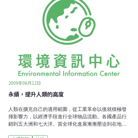
題？或許藉著苗栗縣後龍科技園區的話題，聊聊有關工
業區開發管理與環境、社會互動的經驗。這些事情，經
濟部工業局或縣市政府資深官員不便透露意見，民間顧
問公司沒空也沒興趣寫，學者不一定熟悉，熟悉者也可
能必須寫期刊學術論文而不管實際細節，最後呢，導致
這個與我們生活權益相關的工業區隱性議題，常常被窄
化為只有贊成與反對開發的兩種討論聲音…。到底工業
區的相關問題跟你我有關係嗎？舉最近比較夯的經濟議
題CECA（Comprehensive Economic Cooperation
Agreement）為例，大財團或工廠老闆關
2009年06月12日
永續，提升人類的高度
人類在擴充自己的適用範圍，從工業革命以後就積極發
揮影響力，以經濟手段進行全球物品流動。各國產品行
銷到五大洲和七大洋。當全球化進展漸漸壓迫到在地化
經營，許多小地區開始反彈；同時，在地球暖化之後，