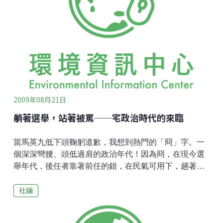
委員會建立一個可受監督與完全開放的資訊平台，讓民
眾確實取得關於國土開發利用情形、國土現況與重建作
為的一切資訊。這包括三個層面：一、災害究責：
2009年08月21日
躺著選舉，站著被罵──宅政治時代的來臨
當馬英九低下頭鞠躬道歉，我想到熱門的「冏」字。一
個深深彎腰、頭低過肩的政治年代！因為冏，在現今選
舉年代，後任者靠著前任的錯，在民氣可用下，趟著選
舉贏得大位，沒人搞清楚新任的領袖倒底有什麼特質，
社論
大家只記的前任的冏，無奈只能換一個人試試。然後躺
著選贏的人，一旦面對試煉，無力擔當，於是又得站著
道歉，然後這樣的冏，又提供後任躺著選贏的養分。不