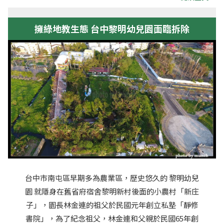
擁綠地教生態 台中黎明幼兒園面臨拆除
台中市南屯區早期多為農業區，歷史悠久的 黎明幼兒
園 就隱身在舊省府宿舍黎明新村後面的小農村「新庄
子」，園長林金連的祖父於民國元年創立私塾「靜修
書院」，為了紀念祖父，林金連和父親於民國65年創