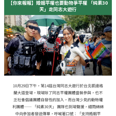
【你來報報】婚姻平權也要動物爭平權 「純素30
天」走同志大遊行
10月29日下午，第14屆台灣同志大遊行於台北凱達格
蘭大道登場，現場除了同志平權團體盛裝參與，也不
乏社會倡議團體自發性的加入，而台灣少見的動物權
利團體—— 「純素30天」 團隊也到場聲援，細雨綿綿
中向參加者發送傳單，呼喊著口號：「支持婚姻平