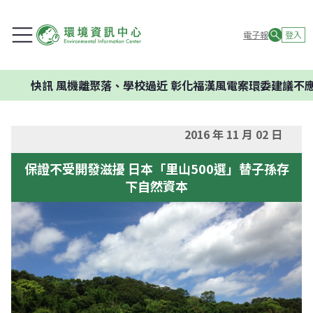
電子報
登入
訊
風機離聚落、學校過近 彰化福漢風電案環委建議不應開發
2016 年 11 月 02 日
保證不受開發滋擾 日本「里山500選」替子孫存
下自然資本