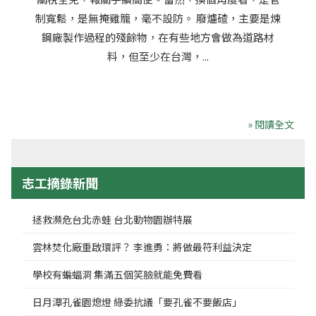
制寬鬆，是無掩雞籠，毫不設防。 廢爐碴，主要是煉
鋼廠製作過程的殘餘物，在有些地方會做為道路材
料，但至少在台灣，...
» 閱讀全文
志工摘錄新聞
拯救瀕危台北赤蛙 台北動物園辦特展
雲林焚化廠重啟環評？ 李進勇：將做最符利益決定
學校有蝙蝠洞 集滿五個笑臉就能免費看
日月潭孔雀園熄燈 綠委抗議「要孔雀不要飯店」