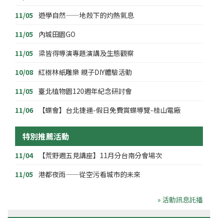
11/05
遊學自然——地殼下的灼熱氣息
11/05
內城田園GO
11/05
梁皆得導演專題演講及生態觀察
10/08
紅樹林紙雕樂 親子DIY體驗活動
11/05
臺北植物園120週年紀念研討會
11/06
【蝶會】台北捷運-假日免費賞蝶導覽-桂山電廠
特別推薦活動
11/04
【荒野週五見講座】11月分台南分會場次
11/05
港都夜雨——從空污看城市的未來
» 活動訊息託播