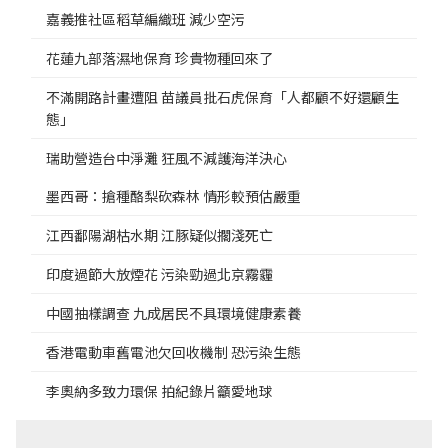
嘉義推社區稻草編織班 減少空污
花蓮九部落濕地保育 珍貴物種回來了
不滿開路計畫遭阻 苗議員批石虎保育「人都顧不好還顧生
態」
瑞助營造台中淨灘 狂風不減護海洋決心
墨西哥：搶種酪梨砍森林 情形較預估嚴重
江西鄱陽湖枯水期 江豚疑似擱淺死亡
印度過節大放煙花 污染勁過北京霧霾
中國抽樣調查 九成居民不具環境健康素養
香港電動車舊電池欠回收機制 恐污染生態
李奧納多致力環保 拍紀錄片籲愛地球