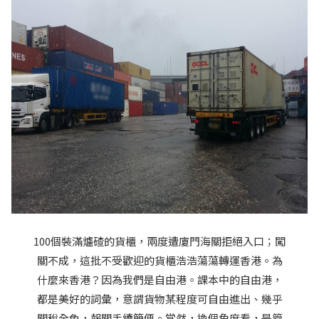
100個裝滿爐碴的貨櫃，兩度遭廈門海關拒絕入口；闖
關不成，這批不受歡迎的貨櫃浩浩蕩蕩轉運香港。為
什麼來香港？因為我們是自由港。課本中的自由港，
都是美好的詞彙，意謂貨物某程度可自由進出、幾乎
關稅全免，報關手續簡便。當然，換個角度看，是管