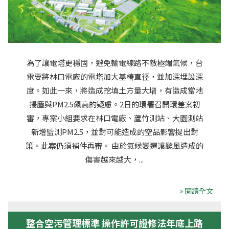
為了讓電塔更穩固，避免輸電線路不敵極端氣候，台
電要將林口電廠的電塔加大基椿直徑，並加深埋設深
度。如此一來，將造成挖填土方量大增，有造成當地
揚塵與PM2.5飆高的疑慮。2日的環署召開環差案初
審，專案小組要求在林口電廠、蘆竹測站、大園測站
新增監測PM2.5，並對可能造成的空品影響提出對
策。此案仍須補件再審。 由於氣候變遷讓颱風造成的
傷害越來越大，...
» 閱讀全文
整合空污管理標準 操作許可證修法年底上路