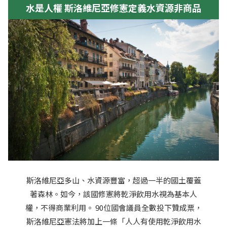
水是人權 斯洛維尼亞修憲定義水資源非商品
斯洛維尼亞多山、水資源豐富，超過一半的國土覆蓋
著森林。如今，該國修憲將乾淨飲用水視為基本人
權，不得商業利用。 90位國會議員全數投下贊成票，
斯洛維尼亞憲法將加上一條「人人有使用乾淨飲用水