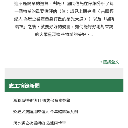
這不是簡單的選擇，對吧！ 國民信託在仔細分析了每
一個物業的重要性評估（註：請見上期專欄〈 古蹟經
紀人 為歷史襲產量身訂做的星光大道 〉）以及「場所
精神」之後，就要好好的規劃，如何能好好地對來訪
的大眾呈現這些物業的美好、...
» 閱讀全文
志工摘錄新聞
澎湖海巡查獲1149隻保育食蛇龜
染狂犬病鼬獾咬傷人 今年確診第九例
濁水溪垃圾堤緝凶 活逮兩卡車