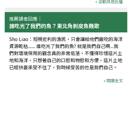
» 活動訊息託播
推薦讀者回應｜
誰吃光了我們的魚？東北角剝皮魚輓歌
Sho Liao：短視近利的漁民，只會讓給他們飯吃的海洋
資源乾枯...... 誰吃光了我們的魚? 就是我們自己啊...我
們對環境保育的觀念真的非常低落，不懂得珍惜這片土
地和海洋，只想著自己的口慾和物慾和方便，這片土地
已經快要承受不住了，到時候受苦的也是我們自己。
» 閱讀全文