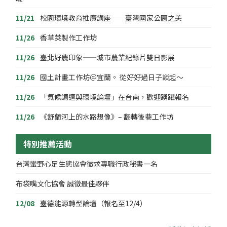
11/21
校園環境教育推廣講座——臺灣國家公園之美
11/26
香草莢製作工作坊
11/26
臺北好農印象——城市農業紀錄片雙日影展
11/26
國土計畫工作坊＠宜蘭。 從好好過日子談起～
11/26
「氣候調適與環境論壇」在台南，歡迎踴躍報名
11/26
《舒蘭河上的水路想像》– 翻轉後巷工作坊
特別推薦活動
台灣蠻野心足生態協會徵求專職行政秘書一名
布袋嘴文化協會 誠徵最佳夥伴
12/08
臺德能源轉型論壇（報名至12/4）