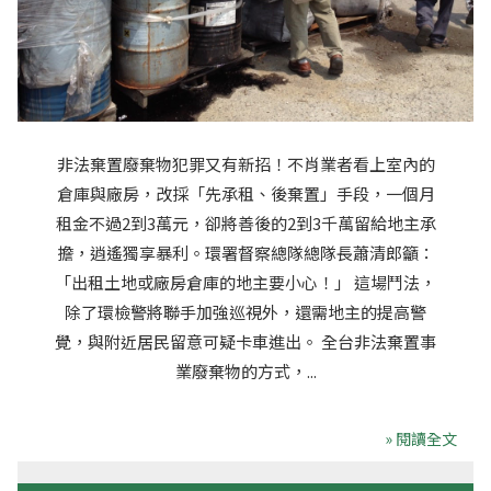
非法棄置廢棄物犯罪又有新招！不肖業者看上室內的
倉庫與廠房，改採「先承租、後棄置」手段，一個月
租金不過2到3萬元，卻將善後的2到3千萬留給地主承
擔，逍遙獨享暴利。環署督察總隊總隊長蕭清郎籲：
「出租土地或廠房倉庫的地主要小心！」 這場鬥法，
除了環檢警將聯手加強巡視外，還需地主的提高警
覺，與附近居民留意可疑卡車進出。 全台非法棄置事
業廢棄物的方式，...
» 閱讀全文