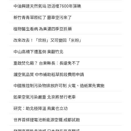
中油興建天然氣站 恐活埋7600年藻礁
新竹青青草原紅了 塞車空污來了
植物醫生看病 為美濃四季豆抓藥
改來改去！「炊粉」又可變回「米粉」
中山高橋下遭濫倒 臭翻竹北
重啟焚化廠？ 台東縣長︰長遠免不了
護空氣品質 中市補助稻草剪段費用申請
中國推控制污染物排放許可制 火電、造紙業先實施
如果空氣污染嚴重 北京將禁行老車
研究：助北極降溫 鳥糞也立功
世界首條鋰電池新能源空鐵 成都試跑