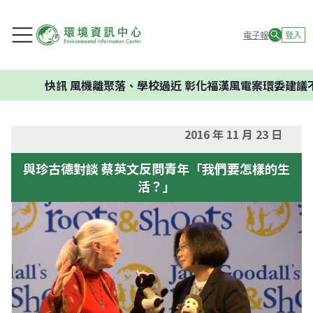
電子報
登入
快訊
風機離聚落、學校過近 彰化福漢風電案環委建議不應開
2016 年 11 月 23 日
與珍古德對談 蔡英文反問青年「我們要怎樣的生
活？」