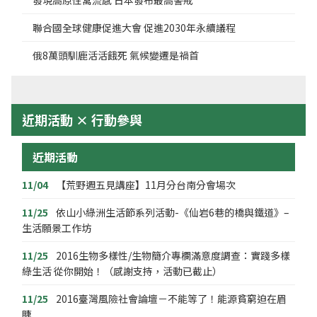
發現高原性禽流感 日本發布最高警戒
聯合國全球健康促進大會 促進2030年永續議程
俄8萬頭馴鹿活活餓死 氣候變遷是禍首
近期活動 × 行動參與
近期活動
11/04
【荒野週五見講座】11月分台南分會場次
11/25
依山小綠洲生活節系列活動-《仙岩6巷的橋與鐵道》–
生活願景工作坊
11/25
2016生物多樣性/生物簡介專欄滿意度調查：實踐多樣
綠生活 從你開始！（感謝支持，活動已截止）
11/25
2016臺灣風險社會論壇－不能等了！能源貧窮迫在眉
睫