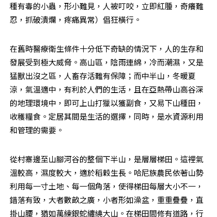
種有毒的小蟲，形小難見，人被叮咬，立即紅腫，奇癢難
忍，抓破潰爛，疼痛異常）倡狂橫行。
在舊時醫療衛生條件十分低下奇缺的情況下，人的生存和
發展受到極大威脅。高山區，陰雨連綿，冷而潮濕，又是
猛獸出沒之區，人畜存活難有保障；而中半山，冬暖夏
涼，氣溫適中，有利於人們的生活，且在亞熱帶山高谷深
的地理環境中，即可上山打獵以獲副食，又易下山種田，
收穫糧食。定居其間是生活的選擇，同時，是水資源利用
和管理的需要。
從村寨邊至山腳河谷的整個下半山，是層層梯田。這裡氣
溫較高，濕度較大，適於稻穀生長。哈尼族農民依著山勢
利用每一寸土地、每一個角落，使得梯田每層大小不一，
錯落有致，大者數畝之廣，小者形如澡盆，重重疊疊，直
掛山腰，猶如萬練銀蛇纏繞大山。在梯田間修有道路，行