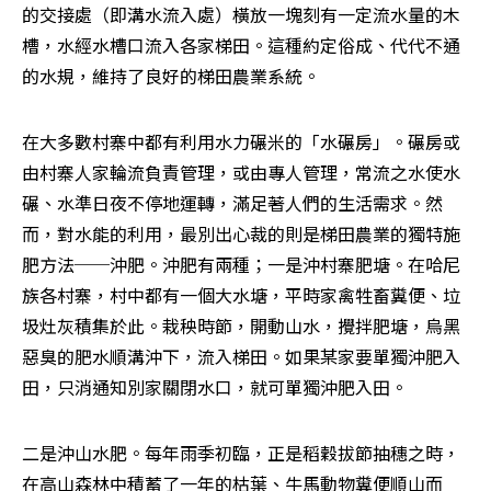
的交接處（即溝水流入處）橫放一塊刻有一定流水量的木
槽，水經水槽口流入各家梯田。這種約定俗成、代代不通
的水規，維持了良好的梯田農業系統。
在大多數村寨中都有利用水力碾米的「水碾房」。碾房或
由村寨人家輪流負責管理，或由專人管理，常流之水使水
碾、水準日夜不停地運轉，滿足著人們的生活需求。然
而，對水能的利用，最別出心裁的則是梯田農業的獨特施
肥方法──沖肥。沖肥有兩種；一是沖村寨肥塘。在哈尼
族各村寨，村中都有一個大水塘，平時家禽牲畜糞便、垃
圾灶灰積集於此。栽秧時節，開動山水，攪拌肥塘，烏黑
惡臭的肥水順溝沖下，流入梯田。如果某家要單獨沖肥入
田，只消通知別家關閉水口，就可單獨沖肥入田。
二是沖山水肥。每年雨季初臨，正是稻穀拔節抽穗之時，
在高山森林中積蓄了一年的枯葉、牛馬動物糞便順山而