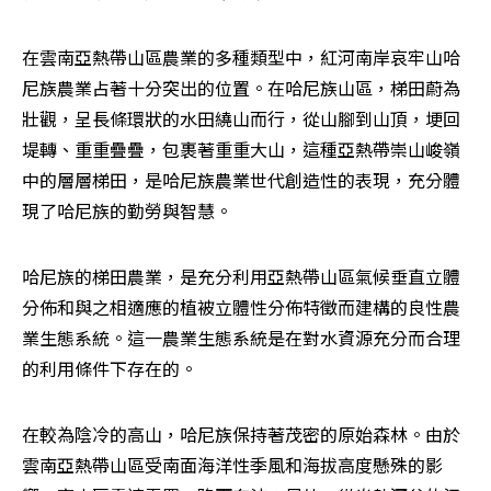
在雲南亞熱帶山區農業的多種類型中，紅河南岸哀牢山哈
尼族農業占著十分突出的位置。在哈尼族山區，梯田蔚為
壯觀，呈長條環狀的水田繞山而行，從山腳到山頂，埂回
堤轉、重重疊疊，包裹著重重大山，這種亞熱帶崇山峻嶺
中的層層梯田，是哈尼族農業世代創造性的表現，充分體
現了哈尼族的勤勞與智慧。
哈尼族的梯田農業，是充分利用亞熱帶山區氣候垂直立體
分佈和與之相適應的植被立體性分佈特徵而建構的良性農
業生態系統。這一農業生態系統是在對水資源充分而合理
的利用條件下存在的。
在較為陰冷的高山，哈尼族保持著茂密的原始森林。由於
雲南亞熱帶山區受南面海洋性季風和海拔高度懸殊的影