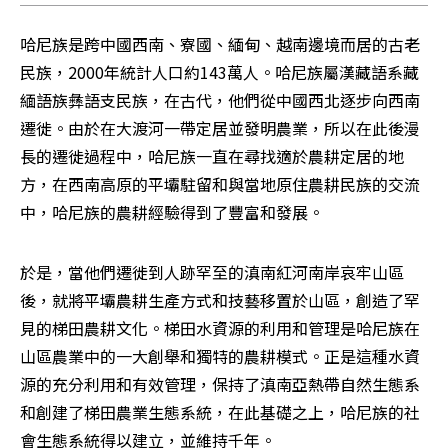
哈尼族是跨中國西南、寮國、緬甸、越南邊境而居的古老
民族，2000年統計人口約143萬人。哈尼族屬漢藏語系藏
緬語族彝語支民族，在古代，他們從中國西北逐步向西南
遷徙。由於在大渡河一帶定居並發明農業，所以在此後漫
長的遷徙過程中，哈尼族一直在尋找適於農耕定居的地
方，在西南高原的平壩駐留和與當地原住農耕民族的交流
中，哈尼族的農耕經驗得到了豐富和發展。
於是，當他們遷徙到人跡罕至的滇南紅河南岸哀牢山區
後，就將平壩農耕生產方式和技藝移置於山區，創造了罕
見的梯田農耕文化。梯田水資源的利用和管理是哈尼族在
山區農業中的一大創舉和獨特的農耕模式。正是這種水資
源的充分利用和有效管理，保持了滇南亞熱帶自然生態系
和創建了梯田農業生態系統，在此基礎之上，哈尼族的社
會生態系統得以建立，並維持千年。