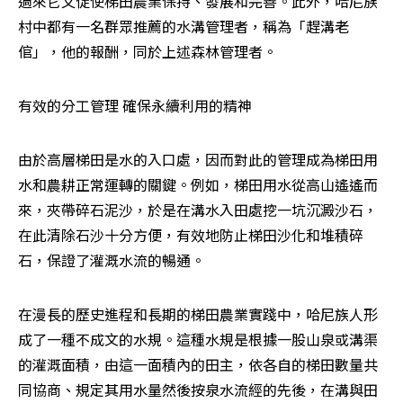
過來它又促使梯田農業保持、發展和完善。此外，哈尼族
村中都有一名群眾推薦的水溝管理者，稱為「趕溝老
倌」，他的報酬，同於上述森林管理者。
有效的分工管理 確保永續利用的精神
由於高層梯田是水的入口處，因而對此的管理成為梯田用
水和農耕正常運轉的關鍵。例如，梯田用水從高山遙遙而
來，夾帶碎石泥沙，於是在溝水入田處挖一坑沉澱沙石，
在此清除石沙十分方便，有效地防止梯田沙化和堆積碎
石，保證了灌溉水流的暢通。
在漫長的歷史進程和長期的梯田農業實踐中，哈尼族人形
成了一種不成文的水規。這種水規是根據一股山泉或溝渠
的灌溉面積，由這一面積內的田主，依各自的梯田數量共
同協商、規定其用水量然後按泉水流經的先後，在溝與田