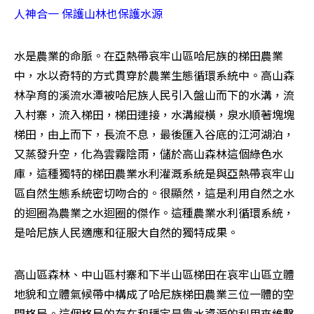
人神合一 保護山林也保護水源
水是農業的命脈。在亞熱帶哀牢山區哈尼族的梯田農業
中，水以奇特的方式貫穿於農業生態循環系統中。高山森
林孕育的溪流水潭被哈尼族人民引入盤山而下的水溝，流
入村寨，流入梯田，梯田連接，水溝縱橫，泉水順著塊塊
梯田，由上而下，長流不息，最後匯入谷底的江河湖泊，
又蒸發升空，化為雲霧陰雨，儲於高山森林這個綠色水
庫，這種獨特的梯田農業水利灌溉系統是與亞熱帶哀牢山
區自然生態系統密切吻合的。很顯然，這是利用自然之水
的迴圈為農業之水迴圈的傑作。這種農業水利循環系統，
是哈尼族人民適應和征服大自然的獨特成果。
高山區森林、中山區村寨和下半山區梯田在哀牢山區立體
地貌和立體氣候帶中構成了哈尼族梯田農業三位一體的空
間格局。這個格局的存在和穩定是靠水資源的利用來維繫