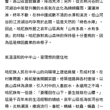
響，高山區雲遮霧罩，降雨充沛；另外，從炎熱河谷的江
河湖泊中蒸發升騰的水蒸氣在此化為綿綿霧雨，灑灑淋
淋，終年不斷，在林中匯成數不清的水潭和溪流，低山河
谷的江流湖泊均孕育於此間。這是天然的「綠色水庫」。
因此，哈尼族所居之哀牢山區具有「山有多高，水有多
高」的特點。哈尼族對高山森林的保持是十分重視的，因
為這是梯田農業的命根子。
氣溫溫和的中半山，是理想的居住地
哈尼族人民在中半山的向陽坡上建造房屋，形成村落。在
村寨周圍，房前屋後開闢菜園，修築道路與各村連接。以
高山森林為源泉，引入村中的人畜飲水，永遠用之不竭。
哈尼族有一俗語：「要種田在山下，要生娃娃在山腰。」
這是千百年來的生活經驗的總結。哀牢山區低海拔河谷地
帶，炎熱潮濕，瘴病流行，毒蛇、螞蟥、蚊蟲、蟎蟲（一