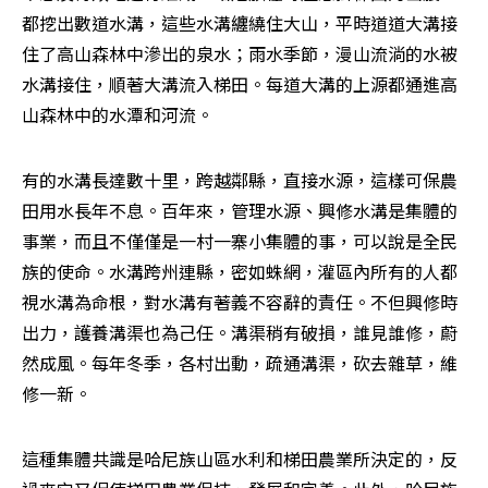
都挖出數道水溝，這些水溝纏繞住大山，平時道道大溝接
住了高山森林中滲出的泉水；雨水季節，漫山流淌的水被
水溝接住，順著大溝流入梯田。每道大溝的上源都通進高
山森林中的水潭和河流。
有的水溝長達數十里，跨越鄰縣，直接水源，這樣可保農
田用水長年不息。百年來，管理水源、興修水溝是集體的
事業，而且不僅僅是一村一寨小集體的事，可以說是全民
族的使命。水溝跨州連縣，密如蛛網，灌區內所有的人都
視水溝為命根，對水溝有著義不容辭的責任。不但興修時
出力，護養溝渠也為己任。溝渠稍有破損，誰見誰修，蔚
然成風。每年冬季，各村出動，疏通溝渠，砍去雜草，維
修一新。
這種集體共識是哈尼族山區水利和梯田農業所決定的，反