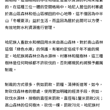
的。在這種三位一體的空間格局中，哈尼人居住的村寨處
於高山區森林和低山區梯田的中心地帶，這不僅因為中半
山「冬暖夏涼」益於生活，而且因為居於此間可以方便、
有效地對水利資源進行管理。
哈尼族人畜飲水和梯田用水來自高山森林。對於高山森林
這個「綠色水庫」的保護，有著約定俗成千年不逾的規
定，哈尼族將森林分為水源林、村寨林和龍樹林，這三種
樹林是任何時候都不許砍伐的，否則鄉規民約將預予嚴厲
制裁。
制裁的方式很多，例如罰款、罰糧、清掃街道等。如今，
對砍伐森林者的懲處，使用更加明確的經濟手段，例如，
砍伐水源林，按樹的直徑來罰款。直徑每1釐米罰款2元；
高山森林的任何樹木，砍伐一棵，罰款70元，哈尼族村