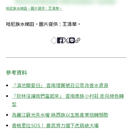
哈尼族水梯田。圖片提供：王清華。
哈尼族水梯田。圖片提供：王清華。
參考資料
「滇池關愛日」 雲南環團號召公眾改善水資源
「砍林沒讓我們富起來」 雲南彝族小村莊 走向綠色轉
型
為麗江觀光失水權 納西族以生態產業扭轉頹勢
香格里拉SOS！ 農民齊力擋下虎跳峽大壩