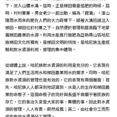
下，流入山腰水溝。這時，正是梯田需要追肥的時候，屆
時，村村寨寨，男女老少一起出動，稱為「趕溝」。漫山
隨雨水而來的肥在人們的大力疏導下，順著大溝迅速注入
梯田。梯田位於村寨之下，自然便於管理和居高臨下地掌
握梯田農業的水源。利用水能進行施肥為亞熱帶山區哈尼
族梯田文化所獨有，是梯田文明的特技，是哈尼族生產經
驗和對水資源利用、管理的集中體現。
從總體上說，哈尼族對水資源的利用是充分的，它表現在
滿足了人們生活用水和梯田農業用水的需求。同時，哈尼
族對水資源的管理也是有效的，它的表現有兩個層面：首
先，哈尼族人人都深刻地認識到，水是人的生存和梯田農
業的命根子。這個命根子的完好與長盛不衰關乎著民族的
存亡，它的長治久安是大家的事、集體的事，因此對水資
源的管理，人人有責，蔚然成風；其二，由社會分工而形
成的有效水資源分工管理。