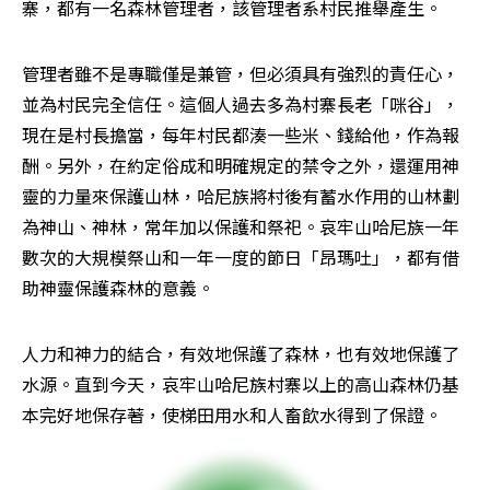
寨，都有一名森林管理者，該管理者系村民推舉產生。
管理者雖不是專職僅是兼管，但必須具有強烈的責任心，
並為村民完全信任。這個人過去多為村寨長老「咪谷」，
現在是村長擔當，每年村民都湊一些米、錢給他，作為報
酬。另外，在約定俗成和明確規定的禁令之外，還運用神
靈的力量來保護山林，哈尼族將村後有蓄水作用的山林劃
為神山、神林，常年加以保護和祭祀。哀牢山哈尼族一年
數次的大規模祭山和一年一度的節日「昂瑪吐」，都有借
助神靈保護森林的意義。
人力和神力的結合，有效地保護了森林，也有效地保護了
水源。直到今天，哀牢山哈尼族村寨以上的高山森林仍基
本完好地保存著，使梯田用水和人畜飲水得到了保證。