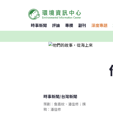
時事新聞
評論
專欄
副刊
深度專題
時事新聞
/
台灣新聞
策劃：詹嘉紋、潘佳修；撰
稿：潘佳修