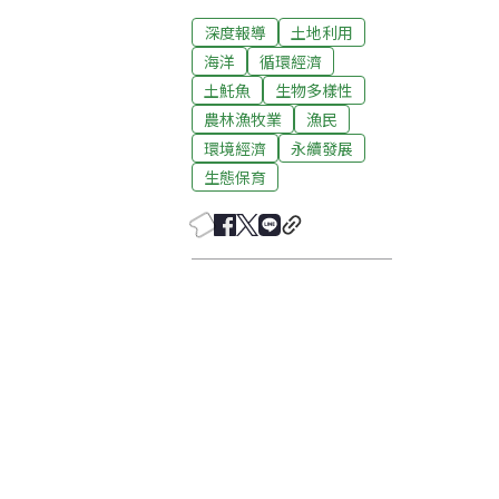
深度報導
土地利用
海洋
循環經濟
土魠魚
生物多樣性
農林漁牧業
漁民
環境經濟
永續發展
生態保育