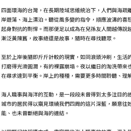
四面環海的台灣，在長期陸域思維統治下，人們與海疏
岸遊蕩、海上漂泊。聽從風多變的指令，順應波濤的喜
起身對抗的剽悍。而那便足以成為在兒孫友人間越傳說
漸泛黃陳舊，故事總還是故事，隨時在尋找聽眾。
至於上岸後隨即斤斤計較的現實，如同浪頭沖刷，生活
打磨得光滑圓潤，有的裸露崩塌。夜以繼日的淘洗帶來
在尋求達到平衡。岸上的種種，需要更多時間聆聽、理
海人職事與海洋的互動，是一段段未曾得到太多注目的
城市的居民得以窺見環繞我們四周的這片深藍，願意往
能、也未曾斷絕與海的連結。