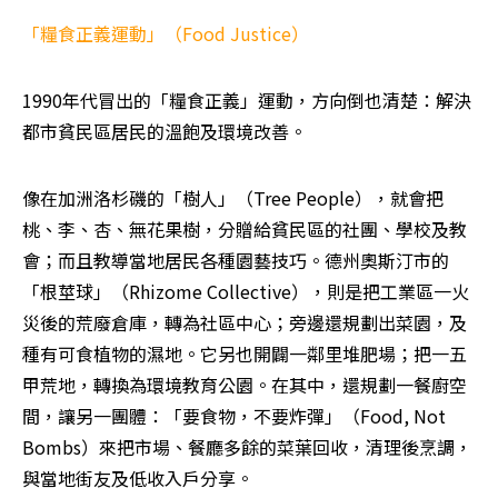
「糧食正義運動」（Food Justice）
1990年代冒出的「糧食正義」運動，方向倒也清楚：解決
都市貧民區居民的溫飽及環境改善。
像在加洲洛杉磯的「樹人」（Tree People），就會把
桃、李、杏、無花果樹，分贈給貧民區的社團、學校及教
會；而且教導當地居民各種園藝技巧。德州奧斯汀市的
「根莖球」（Rhizome Collective），則是把工業區一火
災後的荒廢倉庫，轉為社區中心；旁邊還規劃出菜園，及
種有可食植物的濕地。它另也開闢一鄰里堆肥場；把一五
甲荒地，轉換為環境教育公園。在其中，還規劃一餐廚空
間，讓另一團體：「要食物，不要炸彈」（Food, Not 
Bombs）來把市場、餐廳多餘的菜葉回收，清理後烹調，
與當地街友及低收入戶分享。