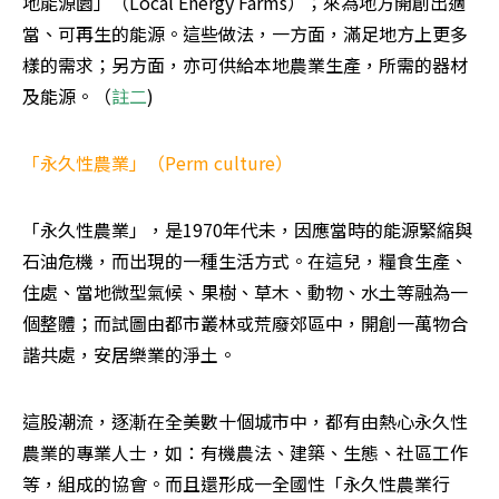
地能源園」（Local Energy Farms）；來為地方開創出適
當、可再生的能源。這些做法，一方面，滿足地方上更多
樣的需求；另方面，亦可供給本地農業生產，所需的器材
及能源。（
註二
) 
「永久性農業」（Perm culture）
「永久性農業」，是1970年代未，因應當時的能源緊縮與
石油危機，而出現的一種生活方式。在這兒，糧食生產、
住處、當地微型氣候、果樹、草木、動物、水土等融為一
個整體；而試圖由都市叢林或荒廢郊區中，開創一萬物合
諧共處，安居樂業的淨土。
這股潮流，逐漸在全美數十個城市中，都有由熱心永久性
農業的專業人士，如：有機農法、建築、生態、社區工作
等，組成的協會。而且還形成一全國性「永久性農業行