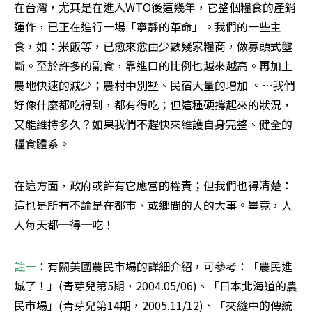
在台灣，尤其是在進入WTO後這幾年，它整個糧食的產銷
運作，已正在進行一場「寧靜的革命」。我們的一些主
食，如：米飯等，已愈來愈由少數幾家糧商，做寡頭式壟
斷。至於許多的副食，靠進口的比例也越來越高。再加上
農地快速的減少；農村中別墅、民宿大量的增加 。…我們
好像什麼都吃得到，都有得吃；但這種硬撐起來的狀況，
又能維持多久？如果我們不趕快來維護自身完整、健全的
糧食體系。
在這方面，政府或許有它應當的權責；但我們也得清楚：
這也是所有不論是在都市、或鄉間的人的大事。畢竟，人
人每天都─得─吃！
註一
：有關美國農民市場的詳細介紹，可參考：「農民進
城了！」(青芽兒第5期，2004.05/06)、「日本北海道的農
民市場」(青芽兒第14期，2005.11/12)、「夾縫中的傳統