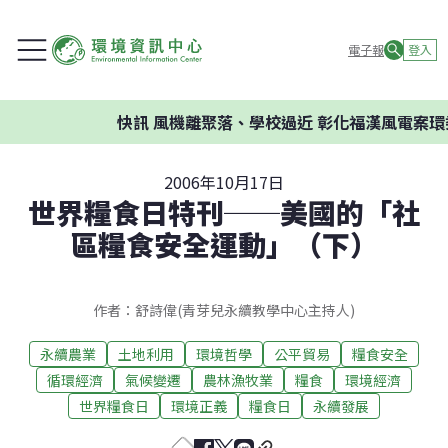
電子報
登入
快訊
風機離聚落、學校過近 彰化福漢風電案環委建
2006年10月17日
世界糧食日特刊──美國的「社
區糧食安全運動」（下）
作者：舒詩偉(青芽兒永續教學中心主持人)
永續農業
土地利用
環境哲學
公平貿易
糧食安全
循環經濟
氣候變遷
農林漁牧業
糧食
環境經濟
世界糧食日
環境正義
糧食日
永續發展