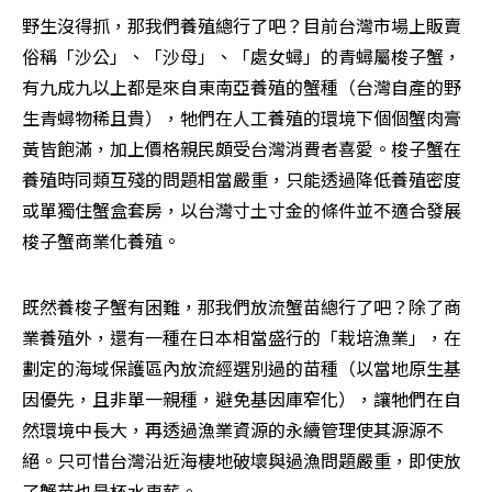
野生沒得抓，那我們養殖總行了吧？目前台灣市場上販賣
俗稱「沙公」、「沙母」、「處女蟳」的青蟳屬梭子蟹，
有九成九以上都是來自東南亞養殖的蟹種（台灣自產的野
生青蟳物稀且貴），牠們在人工養殖的環境下個個蟹肉膏
黃皆飽滿，加上價格親民頗受台灣消費者喜愛。梭子蟹在
養殖時同類互殘的問題相當嚴重，只能透過降低養殖密度
或單獨住蟹盒套房，以台灣寸土寸金的條件並不適合發展
梭子蟹商業化養殖。
既然養梭子蟹有困難，那我們放流蟹苗總行了吧？除了商
業養殖外，還有一種在日本相當盛行的「栽培漁業」，在
劃定的海域保護區內放流經選別過的苗種（以當地原生基
因優先，且非單一親種，避免基因庫窄化），讓牠們在自
然環境中長大，再透過漁業資源的永續管理使其源源不
絕。只可惜台灣沿近海棲地破壞與過漁問題嚴重，即使放
了蟹苗也是杯水車薪。