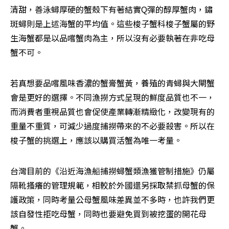
清甜，善泳蟳厚硬的蟹殼下有著結實Q彈的醇厚蟹肉，鏽
斑蟳則是上述海蟹的平均值。這些梭子蟹科梭子蟹屬的野
生海蟹都是以品嚐蟹肉為主，所以沒有必要執著在非吃母
蟹不可。
若真想要品嚐風味香濃的蟹膏蟹黃，養殖的青蟳與大閘蟹
會是更好的選擇。不同漁撈方式呈現的鮮度品質也不一，
而消費者重視品質也會促使產業轉漸精緻化，改變現有的
重量不重質，可減少過度捕撈帶來的不必要殺害。所以在
梭子蟹的挑選上，應該以購買活蟹為唯一考量。
台灣目前的《沿近海漁船捕撈蟳蟹類漁獲管制措施》仍屬
隔靴搔癢的管理規範，相較於外國還另採取禁抓母蟹的保
護政策，同時考量公母蟹風味差異並不多時，也許我們更
該自發性拒吃母蟹，同時也要避免買到被挖蛋的開花母
蟹。