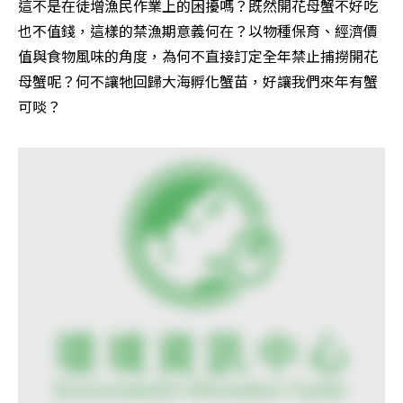
這不是在徒增漁民作業上的困擾嗎？既然開花母蟹不好吃
也不值錢，這樣的禁漁期意義何在？以物種保育、經濟價
值與食物風味的角度，為何不直接訂定全年禁止捕撈開花
母蟹呢？何不讓牠回歸大海孵化蟹苗，好讓我們來年有蟹
可啖？