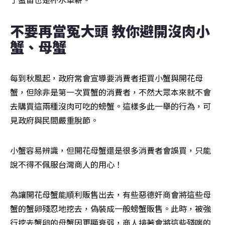
不要再當冤大頭 教你避開沒肉小
蟹、母蟹
每到秋風起，政府常會宣導要消費者拒買小蟹與開花母
蟹，但除非是第一次買蟹的消費者，不然大眾本來就不會
去購買這兩種沒肉可吃的螃蟹。這樣多此一舉的行為，可
見政府與民間嚴重脫節。
小蟹容易辨識，但開花母蟹還是很多消費者會誤買，只能
說不得不佩服台灣商人的用心！
為讓開花母蟹能順利販售出去，有些惡德奸商會將這些母
蟹的蟹卵殘忍地挖去，偽裝成一般螃蟹販售。此時，被強
行挖去蟹卵的母蟹因更顯衰弱，商人接著會將這些殘喘的