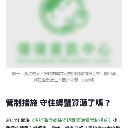
圖一、賣沒錢又不好吃的開花母蟹卻還被捕撈上來，圖中孕
婦已全數放生。圖片來源：白尚儒
管制措施 守住蟳蟹資源了嗎？
2014年實施
《沿近海漁船捕撈蟳蟹類漁獲管制措施》
後，
我們的螃蟹有變便宜、變大、變多了嗎？屬於海中食物鏈