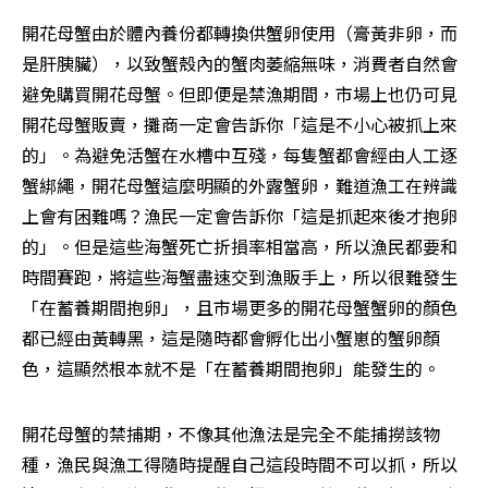
開花母蟹由於體內養份都轉換供蟹卵使用（膏黃非卵，而
是肝胰臟），以致蟹殼內的蟹肉萎縮無味，消費者自然會
避免購買開花母蟹。但即便是禁漁期間，市場上也仍可見
開花母蟹販賣，攤商一定會告訴你「這是不小心被抓上來
的」。為避免活蟹在水槽中互殘，每隻蟹都會經由人工逐
蟹綁繩，開花母蟹這麼明顯的外露蟹卵，難道漁工在辨識
上會有困難嗎？漁民一定會告訴你「這是抓起來後才抱卵
的」。但是這些海蟹死亡折損率相當高，所以漁民都要和
時間賽跑，將這些海蟹盡速交到漁販手上，所以很難發生
「在蓄養期間抱卵」，且市場更多的開花母蟹蟹卵的顏色
都已經由黃轉黑，這是隨時都會孵化出小蟹崽的蟹卵顏
色，這顯然根本就不是「在蓄養期間抱卵」能發生的。
開花母蟹的禁捕期，不像其他漁法是完全不能捕撈該物
種，漁民與漁工得隨時提醒自己這段時間不可以抓，所以