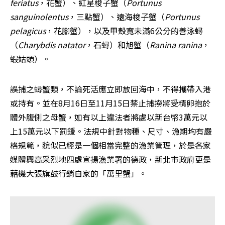
feriatus
，花蟹）、紅星梭子蟹（
Portunus 
sanguinolentus
，三點蟹）、遠海梭子蟹（
Portunus 
pelagicus
，花腳蟹），以及甲殼寬未滿6公分的善泳蟳
（
Charybdis natator
，石蟳）和旭蟹（
Ranina ranina
，
蝦姑頭）。
誤捕之蟳蟹類，不論死活應立即放回海中，不得攜帶入港
或持有。並在8月16日至11月15日禁止捕撈將受精卵抱於
體外腹側之母蟹，如有以上違法者將處以新台幣3萬元以
上15萬元以下罰鍰。法規中針對物種、尺寸、漁期均有嚴
格規範，貌似已經是一個相當完整的漁業管理，於是各家
媒體興高采烈地四處宣揚漁業署的德政，新北市政府更是
藉機大張旗鼓行銷自家的「萬里蟹」。