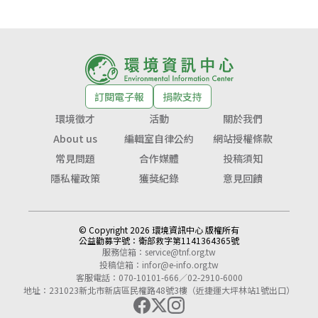
訂閱電子報
捐款支持
環境徵才
活動
關於我們
About us
編輯室自律公約
網站授權條款
常見問題
合作媒體
投稿須知
隱私權政策
獲獎紀錄
意見回饋
© Copyright 2026 環境資訊中心 版權所有
公益勸募字號：
衛部救字第1141364365號
服務信箱：
service@tnf.org.tw
投稿信箱：
infor@e-info.org.tw
客服電話：070-10101-666／02-2910-6000
地址：231023新北市新店區民權路48號3樓（近捷運大坪林站1號出口）