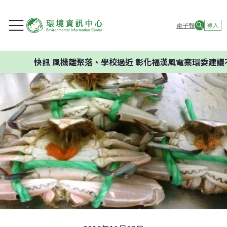
電子報
登入
快訊
風機離聚落、學校過近 彰化福漢風電案環委建議不應開發