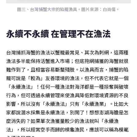
圖三、台灣捕蟹大宗的陷籠漁具。圖片來源：白尚儒。
永續不永續 在管理不在漁法
台灣捕抓海蟹的漁法以蟹籠最常見、其次為刺網，這兩種
漁法多半能保持活蟹進入市場；但底拖網捕獲的海蟹就很
難作到了，且相當容易斷螯殘肢。以漁具而言，捕蟹的陷
籠可說是「較為」友善環境的漁法，但不代表它就是一個
「永續漁法」！任何一種漁法對海洋都是一種掠奪與破壞
行為，但可透過永續管理來使漁具降低對環境資源的不良
影響，所以沒有「永續漁法」只有「永續漁業」。比如大
家都說潛水採集是永續漁法，別鬧了！想想澎湖海膽是怎
麼消失的？如果單次漁獲量較少的漁法就叫「永續漁
法」，所以經常空手而歸的槓龜漁民，應該可以稱為模範