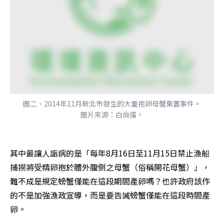
圖二、2014年11月新北市發生的大量抱卵母蟹棄置事件。
圖片來源：白尚儒。
其中最讓人詬病的是「每年8月16日至11月15日禁止漁船
捕撈將受精卵抱於體外腹側之母蟹（俗稱開花母蟹）」，
難不成是規定螃蟹僅能在這段期間產卵嗎？也許政府該作
的不是加強漁政宣導，而是要告誡螃蟹僅能在這段時間產
卵。