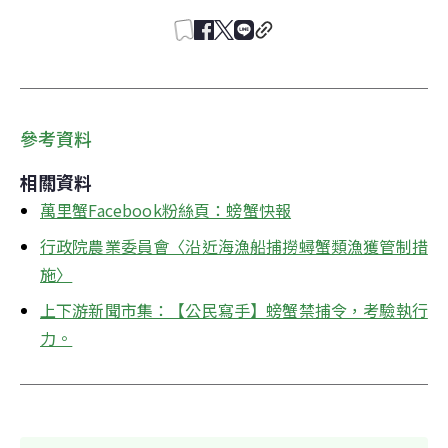
參考資料
相關資料
萬里蟹Facebook粉絲頁：螃蟹快報
行政院農業委員會〈沿近海漁船捕撈蟳蟹類漁獲管制措
施〉
上下游新聞市集：【公民寫手】螃蟹禁捕令，考驗執行
力。