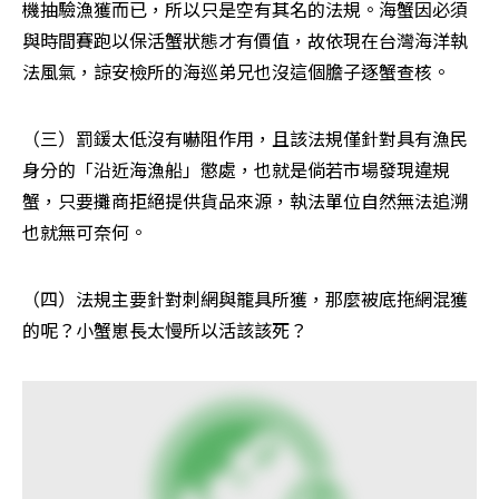
機抽驗漁獲而已，所以只是空有其名的法規。海蟹因必須
與時間賽跑以保活蟹狀態才有價值，故依現在台灣海洋執
法風氣，諒安檢所的海巡弟兄也沒這個膽子逐蟹查核。
（三）罰鍰太低沒有嚇阻作用，且該法規僅針對具有漁民
身分的「沿近海漁船」懲處，也就是倘若市場發現違規
蟹，只要攤商拒絕提供貨品來源，執法單位自然無法追溯
也就無可奈何。
（四）法規主要針對刺網與籠具所獲，那麼被底拖網混獲
的呢？小蟹崽長太慢所以活該該死？