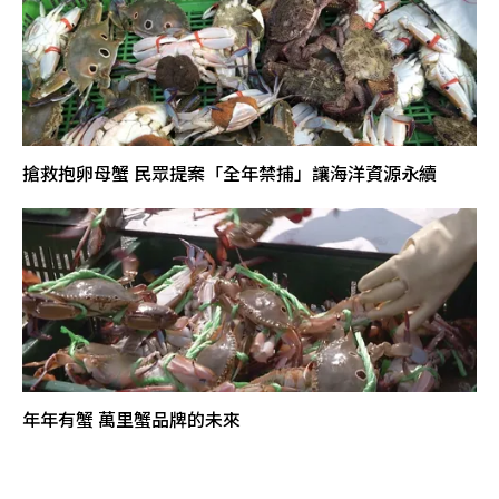
搶救抱卵母蟹 民眾提案「全年禁捕」讓海洋資源永續
年年有蟹 萬里蟹品牌的未來