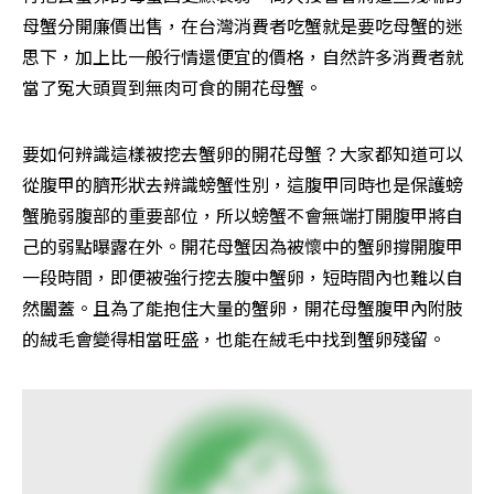
母蟹分開廉價出售，在台灣消費者吃蟹就是要吃母蟹的迷
思下，加上比一般行情還便宜的價格，自然許多消費者就
當了冤大頭買到無肉可食的開花母蟹。
要如何辨識這樣被挖去蟹卵的開花母蟹？大家都知道可以
從腹甲的臍形狀去辨識螃蟹性別，這腹甲同時也是保護螃
蟹脆弱腹部的重要部位，所以螃蟹不會無端打開腹甲將自
己的弱點曝露在外。開花母蟹因為被懷中的蟹卵撐開腹甲
一段時間，即便被強行挖去腹中蟹卵，短時間內也難以自
然闔蓋。且為了能抱住大量的蟹卵，開花母蟹腹甲內附肢
的絨毛會變得相當旺盛，也能在絨毛中找到蟹卵殘留。