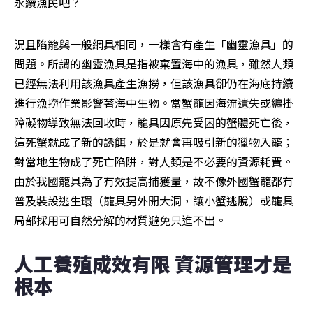
永續漁民吧？
況且陷籠與一般網具相同，一樣會有產生「幽靈漁具」的
問題。所謂的幽靈漁具是指被棄置海中的漁具，雖然人類
已經無法利用該漁具產生漁撈，但該漁具卻仍在海底持續
進行漁撈作業影響著海中生物。當蟹籠因海流遺失或纏掛
障礙物導致無法回收時，籠具因原先受困的蟹體死亡後，
這死蟹就成了新的誘餌，於是就會再吸引新的獵物入籠；
對當地生物成了死亡陷阱，對人類是不必要的資源耗費。
由於我國籠具為了有效提高捕獲量，故不像外國蟹籠都有
普及裝設逃生環（籠具另外開大洞，讓小蟹逃脫）或籠具
局部採用可自然分解的材質避免只進不出。
人工養殖成效有限 資源管理才是
根本