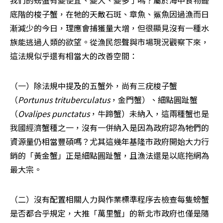
底階的梭子蟹，在牠的天敵石斑、章魚、鯊魚因過漁而日
漸減少的今日，理應會捕獲量大增，但很顯見沒有一種水
族能逃過人類的欲望。從漁民怨聲與市場現況觀察下來，
這法規似乎還有相當大的改善空間：
（一）除法規中提及的五蟹外，尚有三疣梭子蟹
（
Portunus trituberculatus
，金門蟹）、細點圓趾蟹
（
Ovalipes punctatus
，牛蹄蟹）未納入，這兩種蟹也是
我國經濟蟹種之一，沒有一併納入是因為政府認為牠們的
資源量仍相當豐碩嗎？尤其這幾年基隆市政府開始大力行
銷的「黃金蟹」正是細點圓趾蟹，且漁法還是以底拖網為
最大宗。
（二）沒有配置相關人力與作業標準程序去檢查每隻螃蟹
是否都合乎規定，大推「萬里蟹」的新北市政府也僅是隨