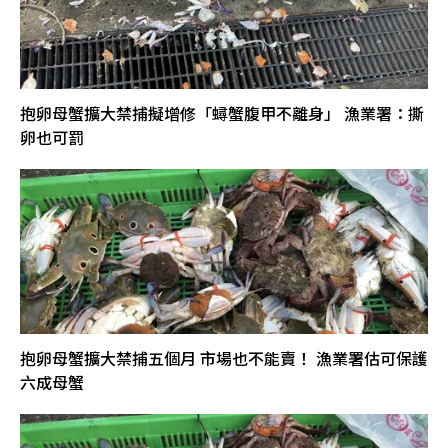
抱卵母蟹擴大禁捕擬增修「蟳蟹腹甲不離身」 漁業署：撕
卵也可罰
抱卵母蟹擴大禁捕五個月 市場也不能賣！ 漁業署估可保護
六成母蟹