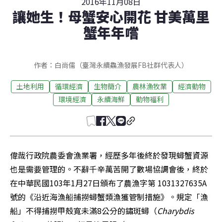
2016年11月08日
讓她生！母蟹安心開花 甘美萬里
蟹年年嚐
作者：白尚儒（臺灣永續鱻漁發展FB社群代表人）
土地利用
循環經濟
生物簡介
農林漁牧業
經濟動物
環境經濟
永續海鮮
動物福利
偉哉行政院農委會漁業署，經歷多年後終於發現蟳蟹資源
也是需要管理的。不辭千辛萬苦開了數場協調會後，終於
在中華民國103年1月27日頒布了農漁字第 1031327635A
號的《沿近海漁船捕撈蟳蟹類漁獲管制措施》。規定「漁
船」不得捕撈甲殼寬未滿8公分的鏽斑蟳（
Charybdis 