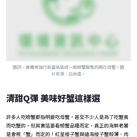
圖四、被攤商強行剝蛋偽裝成一般螃蟹販售的開花母蟹。圖
片來源：白尚儒。
清甜Q彈 美味好蟹這樣選
許多人吃螃蟹都指明要吃母蟹，甚至不少人是為了吃蟹黃
而吃蟹的，但其實這要看螃蟹品種而定，真正的海鮮老饕
是會視「蟹」而定的！紅星梭子蟹與遠海梭子蟹殼薄、肉