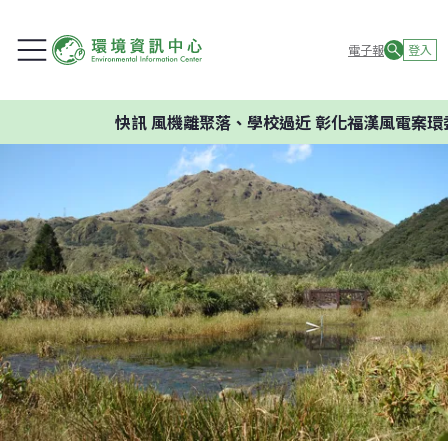
電子報
登入
快訊
風機離聚落、學校過近 彰化福漢風電案環委建