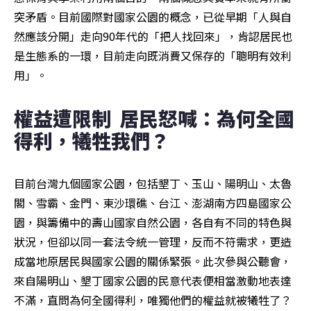
突矛盾。目前國際對國家公園的概念，已從早期「人與自
然應該分開」走向90年代的「把人找回來」，肯認居民也
是生態系的一環，目前走向既消費又保存的「聰明有效利
用」。
權益遭限制  居民怒喊：為何全國
得利，犧牲我們？
目前台灣九個國家公園，包括墾丁、玉山、陽明山、太魯
閣、雪霸、金門、東沙環礁、台江、澎湖南方四島國家公
園，與籌備中的壽山國家自然公園，各自有不同的特色與
狀況，但卻以同一套法令統一管理，反而不符需求，更造
成當地原居民與國家公園的關係緊張。此次參與公聽會，
來自陽明山、墾丁國家公園的民意代表便相當激動地表達
不滿，直問為何全國得利，唯獨他們的權益就被犧牲了？