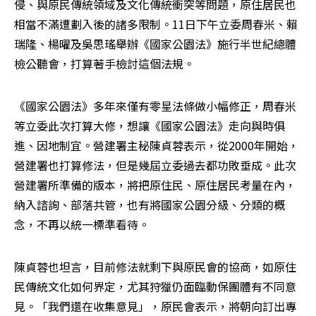
侵、與原民傳統領域及文化傳統衝突等問題，原住居民也
相當不滿遭劃入後的諸多限制。11日下午立委周春米、賴
瑞隆、楊曜及吳思瑤舉辦《國家公園法》施行半世紀總體
檢公聽會，打算著手檢討這個法規。
《國家公園法》多年來僅有零星法條做小幅修正，周春米
等立委此次打算大修，想讓《國家公園法》走向與時俱
進、因地制宜。營建署主秘陳貞蓉表示，從2000年開始，
營建署也打算修法，但是幾屆立委過去都功敗垂成。此次
營建署所準備的版本，將把原住民、原住居民考量在內，
納入諮詢、部落共管，也有將國家公園分級、分類的概
念，不再以統一標準看待。
陳貞蓉也坦言，目前修法就剩下與原民會的協商，如原住
民傳統文化如何界定，尤其狩獵仍面臨動保團體有不同意
見。「我們還在收集意見」，原民會表示，將朝向訂出專