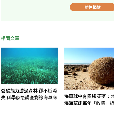
前往捐款
相關文章
儲碳能力勝過森林 卻不斷消
海草球中有奧秘 研究：
失 科學家急調查剩餘海草床
海海草床每年「收集」近
億件塑膠垃圾