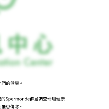
他們的健康。
密的Spermonde群島調查珊瑚健康
至罹患傷寒。