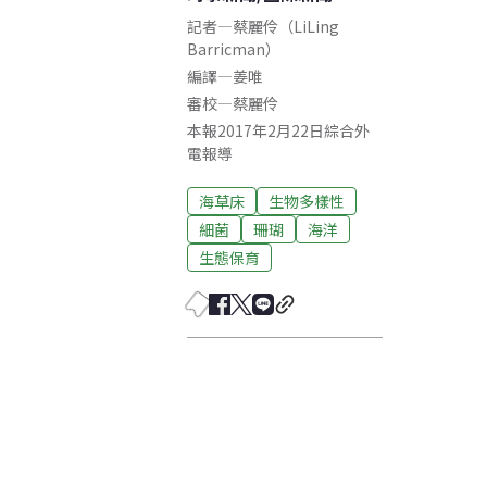
記者
—
蔡麗伶（LiLing
Barricman）
編譯
—
姜唯
審校
—
蔡麗伶
本報2017年2月22日綜合外
電報導
海草床
生物多樣性
細菌
珊瑚
海洋
生態保育