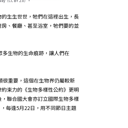
（CC BY 2.0）。
物的生生世世，牠們在這裡出生，長
廚房、餐廳、甚至浴室，牠們要的並
眾多生物的生命痕跡，讓人們在
人類很重要，這個在生物界仍屬較新
律約束力的《生物多樣性公約》更明
後，聯合國大會亦訂立國際生物多樣
sity, IDB），每逢5月22日，用不同節日主題