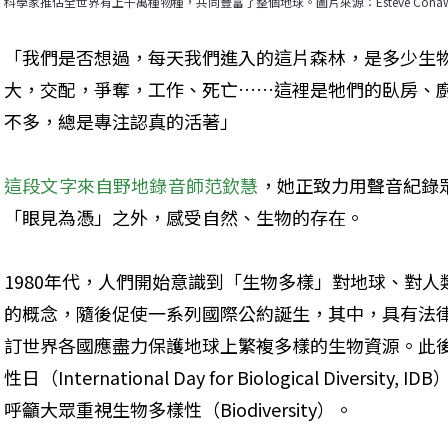
科學家推估全世界有上千萬種物種，共同豐富了整個地球。圖片來源：Esteve Conaway
「我們是否想過，每天我們進入的這片森林，是多少生
大，交配，爭奪，工作、死亡……這裡是牠們的臥房、
不多，總是專注認真的活著」
這段文字來自野地錄音師范欽慧
，她正致力用聲音紀錄
「眼見為憑」之外，感受自然、生物的存在。
1980年代，人們開始意識到「生物多樣」對地球、對
的概念，隨後促使一系列國際公約誕生，其中，具有法
訂世界各國應盡力保護地球上繁複多樣的生物資源。此
性日（International Day for Biological Diver
呼籲大眾重視生物多樣性（Biodiversity）。