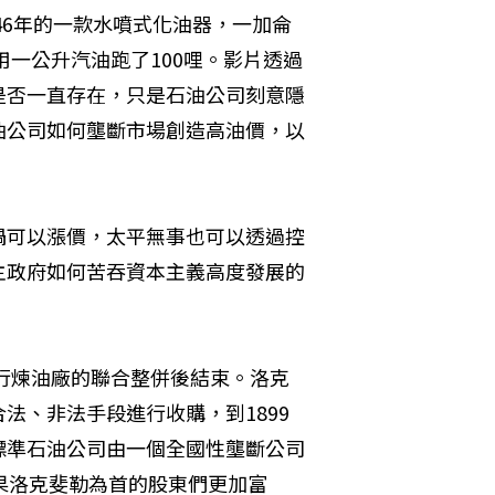
46年的一款水噴式化油器，一加侖
用一公升汽油跑了100哩。影片透過
是否一直存在，只是石油公司刻意隱
油公司如何壟斷市場創造高油價，以
禍可以漲價，太平無事也可以透過控
主政府如何苦吞資本主義高度發展的
進行煉油廠的聯合整併後結束。洛克
法、非法手段進行收購，到1899
標準石油公司由一個全國性壟斷公司
果洛克斐勒為首的股東們更加富