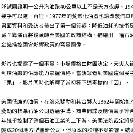
隊試圖證明一公升汽油跑40公里以上不是天方夜譚。19
幾乎可以跑一百哩。1977年的蒸氣化油器也讓改裝汽車
書面資料和受訪者帶出了第一個質疑：降低油耗的技術
藏？導演再將鏡頭轉至美國的政商結構，描繪出一幅石
金錢操控國會影響政策的寫實圖像。
影片也揭露了一個事實：市場價格由財團決定。天災人
制煉油廠的供應能力掌握價格。當觀眾看到美國這個民
「果」，影片同時也解釋了當初種下這毒樹的「因」。

美國低廉的油價，在洛克斐勒和其合夥人1862年開始
斐勒的標準石油公司透過併購、商業間諜及削價競爭等合
年幾乎控制了整個石油工業的上下游。美國法院裁定將
變成20個地方型壟斷公司，但原本的股權不受影響。結