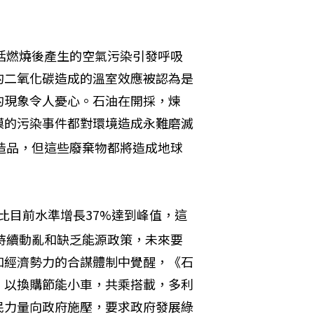
括燃燒後產生的空氣污染引發呼吸
的二氧化碳造成的溫室效應被認為是
的現象令人憂心。石油在開採，煉
模的污染事件都對環境造成永難磨滅
造品，但這些廢棄物都將造成地球
將比目前水準增長37%達到峰值，這
持續動亂和缺乏能源政策，未來要
和經濟勢力的合謀體制中覺醒，《石
，以換購節能小車，共乘搭載，多利
民力量向政府施壓，要求政府發展綠