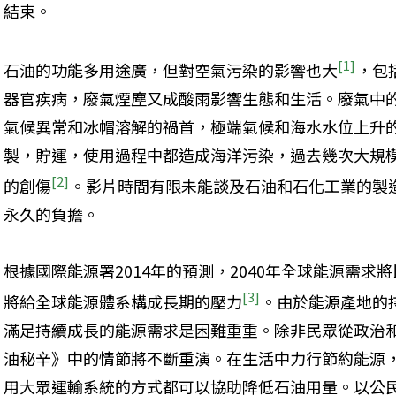
結束。
[1]
石油的功能多用途廣，但對空氣污染的影響也大
，包
器官疾病，廢氣煙塵又成酸雨影響生態和生活。廢氣中
氣候異常和冰帽溶解的禍首，極端氣候和海水水位上升
製，貯運，使用過程中都造成海洋污染，過去幾次大規
[2]
的創傷
。影片時間有限未能談及石油和石化工業的製
永久的負擔。
根據國際能源署2014年的預測，2040年全球能源需求
[3]
將給全球能源體系構成長期的壓力
。由於能源產地的
滿足持續成長的能源需求是困難重重。除非民眾從政治
油秘辛》中的情節將不斷重演。在生活中力行節約能源
用大眾運輸系統的方式都可以協助降低石油用量。以公