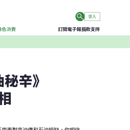
登入
綠色消費
訂閱電子報
捐款支持
油秘辛》
相
不用面對高油價和石油短缺，你相信