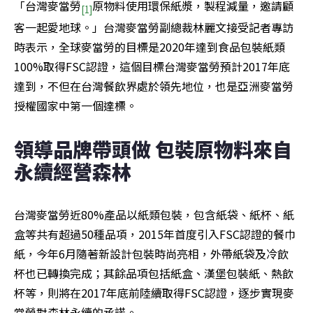
「台灣麥當勞
原物料使用環保紙漿，製程減量，邀請顧
[1]
客一起愛地球。」台灣麥當勞副總裁林麗文接受記者專訪
時表示，全球麥當勞的目標是2020年達到食品包裝紙類
100%取得FSC認證，這個目標台灣麥當勞預計2017年底
達到，不但在台灣餐飲界處於領先地位，也是亞洲麥當勞
授權國家中第一個達標。
領導品牌帶頭做 包裝原物料來自
永續經營森林
台灣麥當勞近80%產品以紙類包裝，包含紙袋、紙杯、紙
盒等共有超過50種品項，2015年首度引入FSC認證的餐巾
紙，今年6月隨著新設計包裝時尚亮相，外帶紙袋及冷飲
杯也已轉換完成；其餘品項包括紙盒、漢堡包裝紙、熱飲
杯等，則將在2017年底前陸續取得FSC認證，逐步實現麥
當勞對森林永續的承諾。