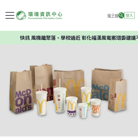
電子報
登入
快訊
風機離聚落、學校過近 彰化福漢風電案環委建議不應開發