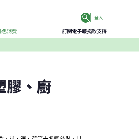
登入
綠色消費
訂閱電子報
捐款支持
塑膠、廚
、歐、英、德、荷等十多國參與，其