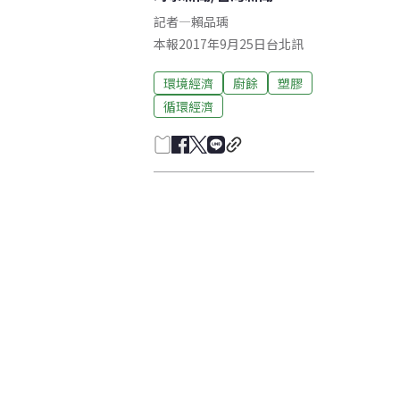
記者
—
賴品瑀
本報2017年9月25日台北訊
環境經濟
廚餘
塑膠
循環經濟