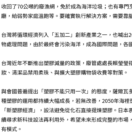
收回了70公噸的廢漁網，免於成為海洋垃圾；也有專門
廳，給弱勢家庭溫飽等。要確實執行解決方案，需要靠
台灣將循環經濟列入「五加二」創新產業之一，也喊出20
物處理問題，由於最終會污染海洋，成為國際問題，各
台灣近年不斷推出塑膠減量的政策，廢管處處長賴瑩瑩
妝、清潔品禁用柔珠、與擴大塑膠購物袋收費等對策。
與會國普遍提出「塑膠不能只用一次」的態度，薩爾瓦
種塑膠的運用都持續大幅成長，若無改善，2050年海
「新塑膠經濟」，設法避免從化石直接提煉塑膠。日本
續尋求新科技設法再利用外，希望未來形成完整的市場
有模式。