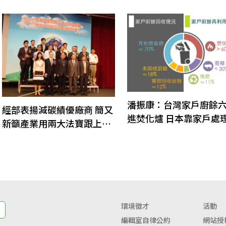
潘振康：台灣家戶廚餘
經部表揚減碳績優廠商 簡又
進焚化爐 日本靠家戶處
新籲產業用兩大法寶跟上國
升再利用率
際龍頭
環境徵才
活動
編輯室自律公約
網站授