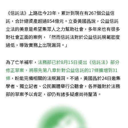
《信託法》上路迄今23年，累計到現在有267個公益信
託，合計總資產超過854億元。立委黃國昌說，公益信託
立法的美意是希望集眾人之力幫助社會，多年來也有很多
對社會正面的案例，「然而信託法對於公益信託規範密度
過低，導致實務上出現漏洞。」
為了亡羊補牢，
法務部已於8月15日提出《信託法》部分
修正草案，將原先第八章針對公益信託的17條擴增到31
條
，盼能完備相關的法規漏洞。不過，黃國昌於24日邀集
學者、獨立記者、公民團體舉行公聽會，各界雖對於法務
部的草案予以肯定，卻仍有諸多疑慮尚待釐清。