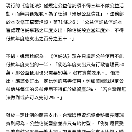
現行的《信託法》僅規定公益信託須不得三年不做公益活
動，而無其他規範。為了杜絕「殭屍公益信託」，法務部
於本次修正草案增設，第71條之6：「公益信託依信託本
旨處理信託事務之年度支出，除信託設立當年度外，不得
低於年度總支出之百分之五十。」
不過，姚惠珍認為，《信託法》現在只規定公益使用不能
低於年度支出的一半，「倘若年度支出只有行政管理費50
萬，那公益使用也只需要50萬，沒有實質效果。」他指
出，應該要訂出一定比例的慈善使用，例如美國就規定公
益信託每年的公益使用不得低於總資產5%，「若台灣還無
法做到或許可以先訂2%。」
對於一定比例的慈善支出，台灣環境資訊協會秘書長陳瑞
賓則認為，公益信託型態並非只有給付型，「例如環資受
託的自然谷就是一塊土地，如果要達到一定支出比例，變