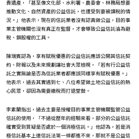
貴遺產，「甚至像文化部、水利署、農委會、林務局想要
推動文化、自然資產的公益信託，也遭受到要被課稅的情
況。」他表示，現在的信託業者沒有認真做公益，目的事
業主管機關也沒有真正在監督，才會導致公益信託淪為避
稅、鎖股權的工具。
陳瑞賓認為，享有賦稅優惠的公益信託應該公開其信託契
約、財報以及未來規劃讓社會大眾檢視，「若有行公益信
託之實無論是否為信託業者都應該同樣享有賦稅優惠。」
他表示，過去其實遇到七、八位希望做土地公益信託的熱
心民眾，卻因為需要繳稅而打退堂鼓。
李素蘭指出，過去主要是授權目的事業主管機關監管公益
信託的使用，「不過從歷年的經驗來看，部分的公益信託
確實受到質疑是否處於一個消極信託。」他認為，若是消
極信託基本上連信託法第一條都進不來，那就不是公益信