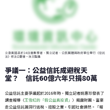
立委黃國昌於24日邀集學者、獨立記者、公民團體與政府單位舉行《信託
法》修法公聽會。孫文臨攝
爭議一：公益信託成避稅天
堂？　信託60億六年只捐80萬
公益信託主要爭議起於2016年時，獨立記者姚惠珍發表了
調查報導〈
王雪紅的「假公益真投資」
〉揭露財團、富豪
走公益信託漏洞行逃稅、控股之實，引起社會譁然。「報