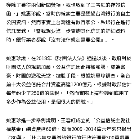
導除了獲得兩個新聞獎項，我也收到了王雪紅的存證信
函。」姚惠珍說，當時的線索主要是透過台灣銀行的自主
公開資訊，然而事實上台灣還有數百家公、私銀行在進行
信託業務，「當我想要進一步查詢其他信託的詳細資料
時，銀行業者都說『沒有法律規定需要公開』」。
姚惠珍說，在2018年《財團法人法》通過以後，政府對於
財團法人的規範加嚴，公益信託因此持續膨脹，成為富
豪、財團的避稅天堂、控股手段。根據姚惠珍調查，全台
前十大公益信託合計資產高達1200億元，根據財政部估計
每年約少了250億的賦稅，「然而實際上這些錢到底用了
多少作為公益使用，是個很大的問號。」
姚惠珍進一步舉例說明，王雪紅成立的「公益信託主愛社
福基金」總資產達60億，然而2009~2014這六年來只捐出
了80萬，「比六年來要繳給銀行的行政管理費300萬還要