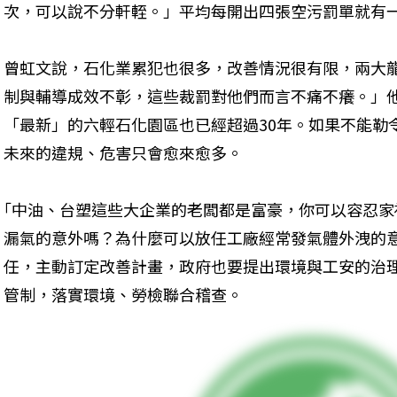
次，可以說不分軒輊。」平均每開出四張空污罰單就有
曾虹文說，石化業累犯也很多，改善情況很有限，兩大
制與輔導成效不彰，這些裁罰對他們而言不痛不癢。」
「最新」的六輕石化園區也已經超過30年。如果不能勒
未來的違規、危害只會愈來愈多。
｢中油、台塑這些大企業的老闆都是富豪，你可以容忍
漏氣的意外嗎？為什麼可以放任工廠經常發氣體外洩的
任，主動訂定改善計畫，政府也要提出環境與工安的治
管制，落實環境、勞檢聯合稽查。