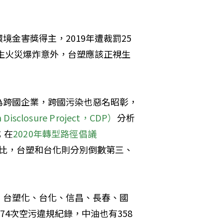
金害獎得主，2019年遭裁罰25
發生火災爆炸意外，台塑應該正視生
為跨國企業，跨國污染也惡名昭彰，
sclosure Project，CDP）
分析
；在
2020年轉型路徑倡議
評比，台塑和台化則分別倒數第三、
、台塑化、台化、信昌、長春、國
74次空污違規紀錄，中油也有358