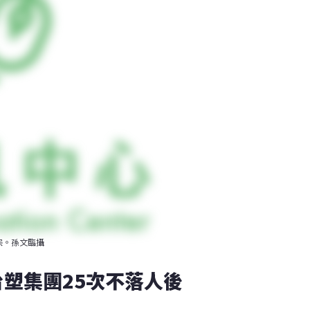
宗。孫文臨攝
 台塑集團25次不落人後