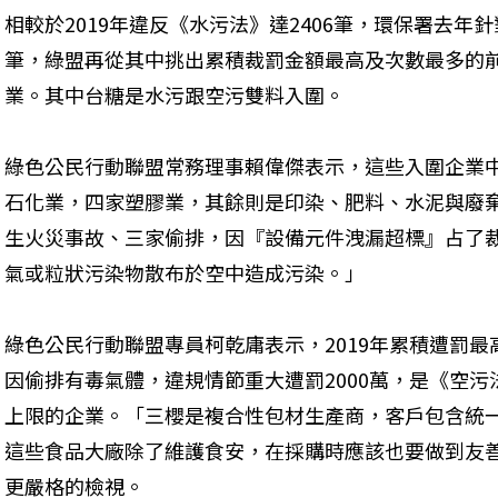
相較於2019年違反《水污法》達2406筆，環保署去年
筆，綠盟再從其中挑出累積裁罰金額最高及次數最多的前
業。其中台糖是水污跟空污雙料入圍。
綠色公民行動聯盟常務理事賴偉傑表示，這些入圍企業中
石化業，四家塑膠業，其餘則是印染、肥料、水泥與廢
生火災事故、三家偷排，因『設備元件洩漏超標』占了裁
氣或粒狀污染物散布於空中造成污染。」
綠色公民行動聯盟專員柯乾庸表示，2019年累積遭罰
因偷排有毒氣體，違規情節重大遭罰2000萬，是《空
上限的企業。「三櫻是複合性包材生產商，客戶包含統
這些食品大廠除了維護食安，在採購時應該也要做到友
更嚴格的檢視。