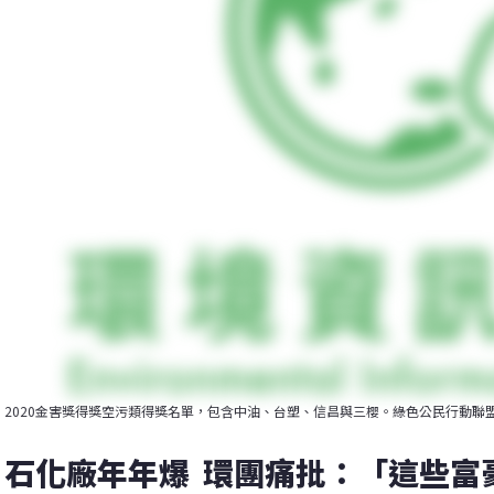
2020金害獎得獎空污類得獎名單，包含中油、台塑、信昌與三櫻。綠色公民行動聯
石化廠年年爆  環團痛批：「這些