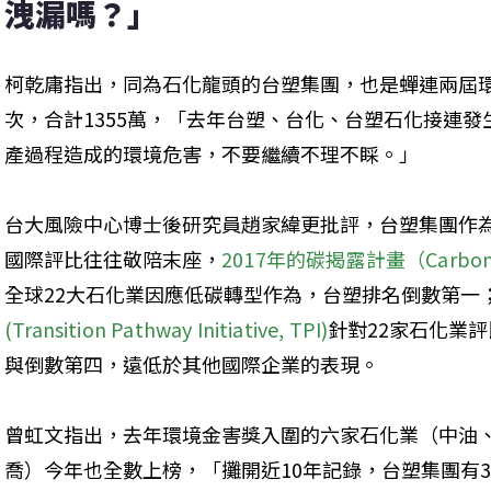
洩漏嗎？」
柯乾庸指出，同為石化龍頭的台塑集團，也是蟬連兩屆環境
次，合計1355萬，「去年台塑、台化、台塑石化接連
產過程造成的環境危害，不要繼續不理不睬。」
台大風險中心博士後研究員趙家緯更批評，台塑集團作
國際評比往往敬陪末座，
2017年的碳揭露計畫（Carbon Di
全球22大石化業因應低碳轉型作為，台塑排名倒數第一
(Transition Pathway Initiative, TPI)
針對22家石化業
與倒數第四，遠低於其他國際企業的表現。
曾虹文指出，去年環境金害獎入圍的六家石化業（中油
喬）今年也全數上榜，「攤開近10年記錄，台塑集團有3