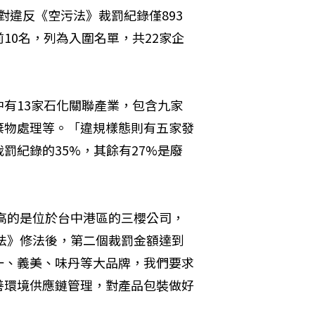
針對違反《空污法》裁罰紀錄僅893
10名，列為入圍名單，共22家企
有13家石化關聯產業，包含九家
棄物處理等。「違規樣態則有五家發
罰紀錄的35%，其餘有27%是廢
最高的是位於台中港區的三櫻公司，
污法》修法後，第二個裁罰金額達到
一、義美、味丹等大品牌，我們要求
善環境供應鏈管理，對產品包裝做好