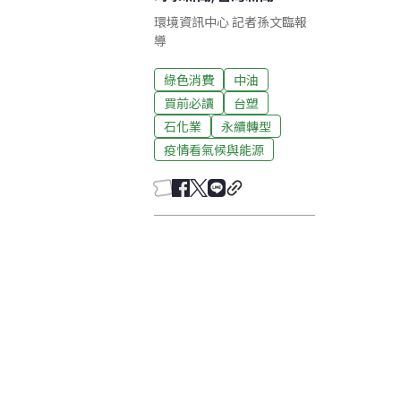
環境資訊中心 記者孫文臨報
導
綠色消費
中油
買前必讀
台塑
石化業
永續轉型
疫情看氣候與能源