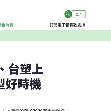
登入
綠色消費
訂閱電子報
捐款支持
油、台塑上
型好時機
，上週先公布了2020年水污類得