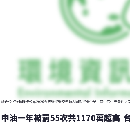
綠色公民行動聯盟公布2020金害獎得獎空污類入圍與得獎企業，其中石化業者佔大
中油一年被罰55次共1170萬超高 