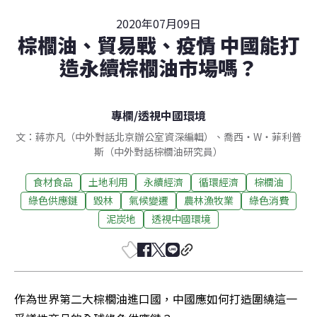
2020年07月09日
棕櫚油、貿易戰、疫情 中國能打
造永續棕櫚油市場嗎？
專欄
/
透視中國環境
文：蔣亦凡（中外對話北京辦公室資深編輯）、喬西・W・菲利普
斯（中外對話棕櫚油研究員）
食材食品
土地利用
永續經濟
循環經濟
棕櫚油
綠色供應鏈
毀林
氣候變遷
農林漁牧業
綠色消費
泥炭地
透視中國環境
作為世界第二大棕櫚油進口國，中國應如何打造圍繞這一