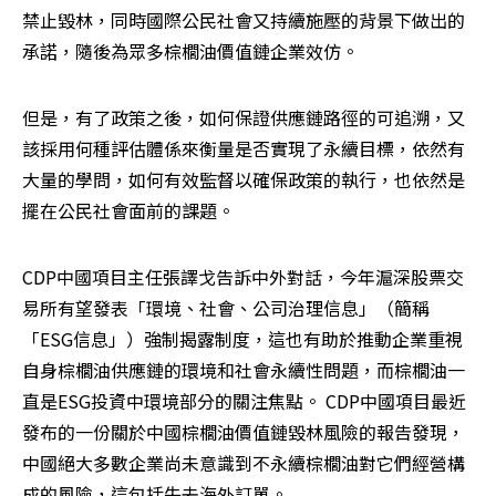
禁止毀林，同時國際公民社會又持續施壓的背景下做出的
承諾，隨後為眾多棕櫚油價值鏈企業效仿。
但是，有了政策之後，如何保證供應鏈路徑的可追溯，又
該採用何種評估體係來衡量是否實現了永續目標，依然有
大量的學問，如何有效監督以確保政策的執行，也依然是
擺在公民社會面前的課題。
CDP中國項目主任張譯戈告訴中外對話，今年滬深股票交
易所有望發表「環境、社會、公司治理信息」（簡稱
「ESG信息」）強制揭露制度，這也有助於推動企業重視
自身棕櫚油供應鏈的環境和社會永續性問題，而棕櫚油一
直是ESG投資中環境部分的關注焦點。 CDP中國項目最近
發布的一份關於中國棕櫚油價值鏈毀林風險的報告發現，
中國絕大多數企業尚未意識到不永續棕櫚油對它們經營構
成的風險，這包括失去海外訂單。