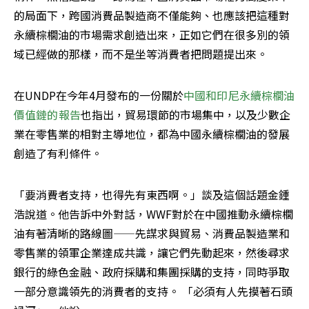
的局面下，跨國消費品製造商不僅能夠、也應該把這種對
永續棕櫚油的市場需求創造出來，正如它們在很多別的領
域已經做的那樣，而不是坐等消費者把問題提出來。
在UNDP在今年4月發布的一份關於
中國和印尼永續棕櫚油
價值鏈的報告
也指出，貿易環節的市場集中，以及少數企
業在零售業的相對主導地位，都為中國永續棕櫚油的發展
創造了有利條件。
「要消費者支持，也得先有東西啊。」談及這個話題金鍾
浩說道。他告訴中外對話，WWF對於在中國推動永續棕櫚
油有著清晰的路線圖——先謀求與貿易、消費品製造業和
零售業的領軍企業達成共識，讓它們先動起來，然後尋求
銀行的綠色金融、政府採購和集團採購的支持，同時爭取
一部分意識領先的消費者的支持。 「必須有人先摸著石頭