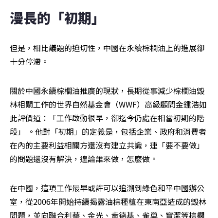
漫長的「初期」
但是，相比議題的迫切性，中國在永續棕櫚油上的進展卻
十分停滯。
關於中國永續棕櫚油推廣的現狀，長期從事減少棕櫚油毀
林相關工作的世界自然基金會（WWF）高級顧問金鍾浩如
此評價道：「工作啟動很早，卻迄今仍處在相當初期的階
段」 。他對「初期」的定義是，包括企業、政府和消費者
在內的主要利益相關方還沒有建立共識，連「要不要做」
的問題還沒有解決，遑論誰來做，怎麼做。
在中國，這項工作最早或許可以追溯到綠色和平中國辦公
室，從2006年開始持續揭露油棕種植在東南亞造成的毀林
問題，並向聯合利華、金光、肯德基、雀巢、寶潔等棕櫚