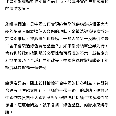
小農的永續棕櫚油期貨產品上市，那或許會產生非常積極
的扶持效果。
永續棕櫚油，是中國如何實現綠色全球供應鏈這個更大命
題的縮影。關於這個大命題的現狀，金鍾浩認為還處於研
究摸索階段，提起綠色供應鏈，一些人的第一反應仍然是
「會不會製造綠色貿易壁壘？」如果部分領軍企業先行，
會有利於政府找到關於必要性和可行性的答案，並製定有
利於中國乃至全球利益的政策。中國在氣候變遷議題上的
態度轉變就是一個先例。
金鍾浩認為，阻止毀林恰恰符合中國的核心利益，這既符
合建設「生態文明」、「綠色一帶一路」的戰略，也符合
中國作為負責任大國對應對氣候變遷和保護生物多樣性的
承諾。這麼看問題，就不會被「綠色壁壘」的顧慮束縛手
腳。