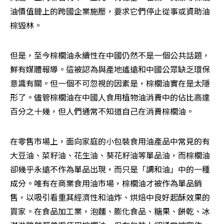
油價值鏈上的跨國企業施壓，要求它們停止從事或資助油
棕毀林。
但是，至今棕櫚油永續性在中國仍然不是一個公共話題，
鮮有媒體報導。這被認為與產地遙遠和中國公眾缺乏環保
意識有關。但一個不可忽視的因素是，棕櫚油實在是太隱
形了。儘管棕櫚油在中國人食用植物油消費中的佔比高達
百分之十幾，但人們通常不知道自己在消費棕櫚油。
在零售市場上，面向家庭的小包裝食用油產品中常見的有
大豆油、菜籽油、花生油、葵花籽油等單品油，而棕櫚油
卻幾乎永遠不作為單品出現，而只是「調和油」中的一種
成分。唯有在商業食用油市場，棕櫚油才被作為單品銷
售，以吸引看重其經濟性和油炸、烘焙中良好起酥效果的
買家。在食品加工業，泡麵、膨化食品、糖果、餅乾、冰