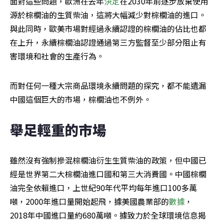
面對這些問題，歐洲在去年
決定
在2030年前逐步放棄使用
源於棕櫚油的生質柴油，這將大幅減少對棕櫚油的進口。
與此同時，歐美市場對經過永續認證的棕櫚油的佔比也都
在上升，永續棕櫚油認證通過第三方監督至少部分阻止有
害環境和社會的生產行為。
而對任何一種大宗商品環境永續問題的探究，都不能遺漏
中國這個巨大的市場，棕櫚油也不例外。
舉足輕重的市場
雖然沒有強制摻混棕櫚油衍生生質柴油的政策，但中國已
經是世界第二大棕櫚油進口國和第三大消費國。中國棕櫚
油完全依賴進口，上世紀90年代平均每年進口100多萬
噸，2000年進口量開始起飛，據美國農業部的
數據
，
2018年中國進口量約680萬噸。據致力於全球環境信息揭