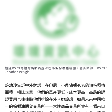
通過RSPO認證的馬來西亞沙巴小型棕櫚種植園。圖片來源：RSPO : 
Jonathan Perugia
許幼玲告訴中外對話，在印尼，小農佔據40%的油棕種植
面積，相比企業，他們的單產更低、成本更高，高昂的認
證費用也往往將他們排除在外。她設想，如果未來中國唯
一的棕櫚油期貨交易所——大連商品交易所會有一個來自