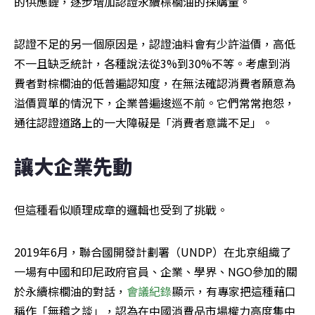
的供應鏈，逐步增加認證永續棕櫚油的採購量。
認證不足的另一個原因是，認證油料會有少許溢價，高低
不一且缺乏統計，各種說法從3%到30%不等。考慮到消
費者對棕櫚油的低普遍認知度，在無法確認消費者願意為
溢價買單的情況下，企業普遍逡巡不前。它們常常抱怨，
通往認證道路上的一大障礙是「消費者意識不足」。
讓大企業先動
但這種看似順理成章的邏輯也受到了挑戰。
2019年6月，聯合國開發計劃署（UNDP）在北京組織了
一場有中國和印尼政府官員、企業、學界、NGO參加的關
於永續棕櫚油的對話，
會議紀錄
顯示，有專家把這種藉口
稱作「無稽之談」，認為在中國消費品市場權力高度集中