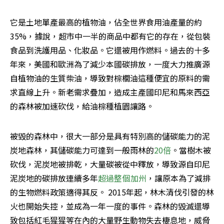
它是土地單產最高的植物油，佔全世界食用油產量的約
35%，據說，超市中一半的商品中都有它的存在，從包裝
食品到洗護用品、化妝品。它還被用作燃料。過去的十多
年來，美國和歐洲為了減少本國碳排放，一度大力推廣源
自植物油的生質柴油，導致對棕櫚油這種便宜的原料的需
求直線上升。新老需求疊加，造成主產國印尼和馬來西亞
的森林被加速砍伐，給油棕種植園讓路。
被毀的森林中，很大一部分是具有特別高的儲碳能力的泥
炭地森林，其儲碳能力可達到一般雨林的
20倍
。當樹木被
砍伐，泥炭地被排乾，大量碳被從中釋放，導致源自印尼
泥炭地的碳排放連續多年
超過整個加州
，讓原本為了減排
的生物燃料政策適得其反。 2015年起，林木清伐引發的林
火也開始失控，並成為一年一度的事件。森林的毀滅還導
致包括紅毛猩猩等在內的大量野生動物失去棲息地，威脅