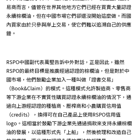
易商而言，儘管在世界其他地方它們已經在買賣大量認證
永續棕櫚油，但在中國市場它們卻還沒開始這麼做。而國
內買家由於只參與岸上交易，使它們難以追溯自己的供應
鏈。
RSPO中國副代表萬堅告訴中外對話，正是因此，雖然
RSPO的最終目標是推廣經過認證的棕櫚油，但是對於中
國市場，他們鼓勵企業加入一種叫做「證書交易」
（Book&Claim）的模式。這種模式允許製造商、零售商
等下游企業在不實質性購買認證永續棕櫚油的情況下，通
過向上游經認證的種植商、壓榨商和小農購買信用值
（credits），換得可在自己產品上使用RSPO信用值
logo。這相當於鼓勵下游企業先通過捐款來支持永續棕櫚
油的發展，以這種形式先「上船」，然後梳理和改造自己