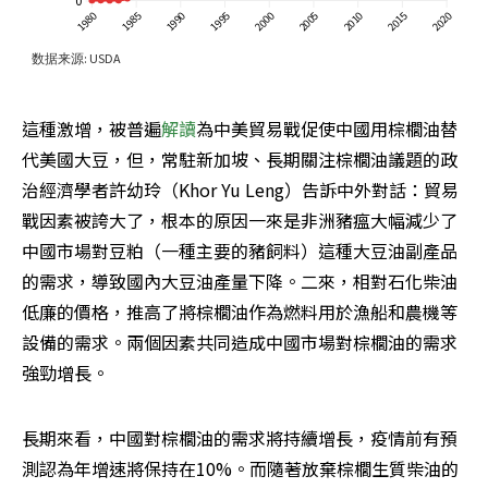
這種激增，被普遍
解讀
為中美貿易戰促使中國用棕櫚油替
代美國大豆，但，常駐新加坡、長期關注棕櫚油議題的政
治經濟學者許幼玲（Khor Yu Leng）告訴中外對話：貿易
戰因素被誇大了，根本的原因一來是非洲豬瘟大幅減少了
中國市場對豆粕（一種主要的豬飼料）這種大豆油副產品
的需求，導致國內大豆油產量下降。二來，相對石化柴油
低廉的價格，推高了將棕櫚油作為燃料用於漁船和農機等
設備的需求。兩個因素共同造成中國市場對棕櫚油的需求
強勁增長。
長期來看，中國對棕櫚油的需求將持續增長，疫情前有預
測認為年增速將保持在10%。而隨著放棄棕櫚生質柴油的