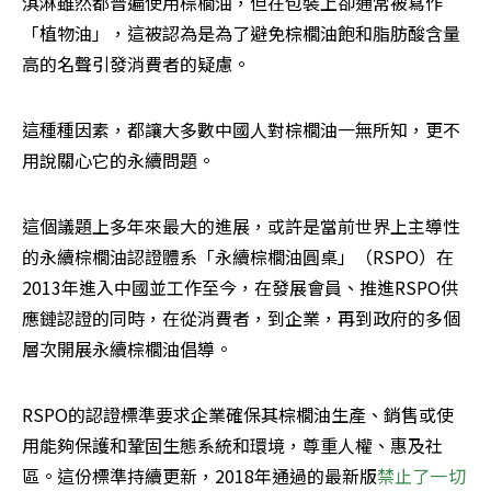
淇淋雖然都普遍使用棕櫚油，但在包裝上卻通常被寫作
「植物油」，這被認為是為了避免棕櫚油飽和脂肪酸含量
高的名聲引發消費者的疑慮。
這種種因素，都讓大多數中國人對棕櫚油一無所知，更不
用說關心它的永續問題。
這個議題上多年來最大的進展，或許是當前世界上主導性
的永續棕櫚油認證體系「永續棕櫚油圓桌」（RSPO）在
2013年進入中國並工作至今，在發展會員、推進RSPO供
應鏈認證的同時，在從消費者，到企業，再到政府的多個
層次開展永續棕櫚油倡導。
RSPO的認證標準要求企業確保其棕櫚油生產、銷售或使
用能夠保護和鞏固生態系統和環境，尊重人權、惠及社
區。這份標準持續更新，2018年通過的最新版
禁止了一切