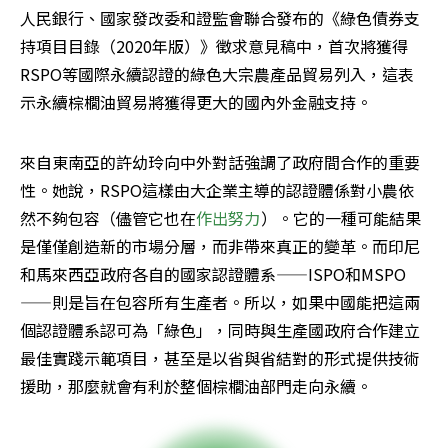
人民銀行、國家發改委和證監會聯合發布的《綠色債券支
持項目目錄（2020年版）》徵求意見稿中，首次將獲得
RSPO等國際永續認證的綠色大宗農產品貿易列入，這表
示永續棕櫚油貿易將獲得更大的國內外金融支持。
來自東南亞的許幼玲向中外對話強調了政府間合作的重要
性。她說，RSPO這樣由大企業主導的認證體係對小農依
然不夠包容（儘管它也在
作出努力
）。它的一種可能結果
是僅僅創造新的市場分層，而非帶來真正的變革。而印尼
和馬來西亞政府各自的國家認證體系——ISPO和MSPO
——則是旨在包容所有生產者。所以，如果中國能把這兩
個認證體系認可為「綠色」，同時與生產國政府合作建立
最佳實踐示範項目，甚至是以省與省結對的形式提供技術
援助，那麼就會有利於整個棕櫚油部門走向永續。