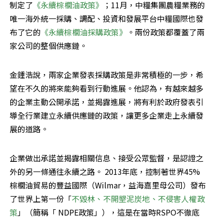
制定了
《永續棕櫚油政策》
；11月，中糧集​​團農糧業務的
唯一海外統一採購、調配、投資和發展平台中糧國際也發
布了它的
《永續棕櫚油採購政策》
。兩份政策都覆蓋了兩
家公司的整個供應鏈。
金鍾浩說，兩家企業發表採購政策是非常積極的一步，希
望在不久的將來能夠看到行動進展。他認為，有越來越多
的企業主動公開承諾，並揭露進展，將有利於政府發表引
導全行業建立永續供應鏈的政策，讓更多企業走上永續發
展的道路。
企業做出承諾並揭露相關信息、接受公眾監督，是認證之
外的另一條通往永續之路。 2013年底，控制著世界45%
棕櫚油貿易的豐益國際（Wilmar，益海嘉里母公司）發布
了世界上第一份「
不毀林、不開墾泥炭地、不侵害人權政
策
」（簡稱「 NDPE政策」），這是在當時RSPO不徹底