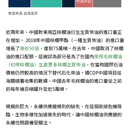
近兩年來，中國對東南亞棕櫚油衍生生質柴油的進口量正
在增加。 2018年中國棕櫚甲酯（一種生質柴油）的進口量
增長了
將近50倍
，達到75萬噸。在去年，中國取消了棕櫚
油的進口配額，這被認為部分是為了在國內
使用毛棕櫚油
（初榨棕櫚油）生產更多棕櫚生質柴油
，在當時國際石油
價格仍然較高的情況下替代石化柴油。據CDP中國項目從
海關總署收集的數據，中國去年毛棕櫚油的進口量從之前
的每年幾百噸躍升至近5萬噸。
規模的巨大，永續供應鏈規則的缺失，在這個氣候危機降
臨、生物多樣性加速喪失的時代，讓中國棕櫚油供應鏈的
永續性問題備受關注。