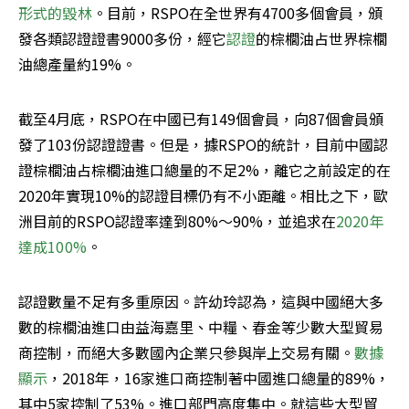
形式的毀林
。目前，RSPO在全世界有4700多個會員，頒
發各類認證證書9000多份，經它
認證
的棕櫚油占世界棕櫚
油總產量約19%。
截至4月底，RSPO在中國已有149個會員，向87個會員頒
發了103份認證證書。但是，據RSPO的統計，目前中國認
證棕櫚油占棕櫚油進口總量的不足2%，離它之前設定的在
2020年實現10%的認證目標仍有不小距離。相比之下，歐
洲目前的RSPO認證率達到80%～90%，並追求在
2020年
達成100%
。
認證數量不足有多重原因。許幼玲認為，這與中國絕大多
數的棕櫚油進口由益海嘉里、中糧、春金等少數大型貿易
商控制，而絕大多數國內企業只參與岸上交易有關。
數據
顯示
，2018年，16家進口商控制著中國進口總量的89%，
其中5家控制了53%。進口部門高度集中。就這些大型貿