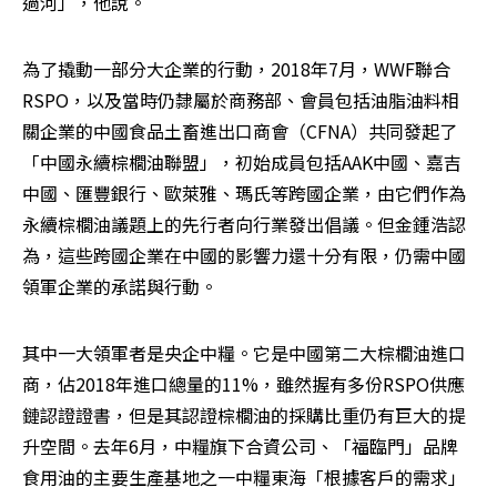
過河」，他說。
為了撬動一部分大企業的行動，2018年7月，WWF聯合
RSPO，以及當時仍隸屬於商務部、會員包括油脂油料相
關企業的中國食品土畜進出口商會（CFNA）共同發起了
「中國永續棕櫚油聯盟」，初始成員包括AAK中國、嘉吉
中國、匯豐銀行、歐萊雅、瑪氏等跨國企業，由它們作為
永續棕櫚油議題上的先行者向行業發出倡議。但金鍾浩認
為，這些跨國企業在中國的影響力還十分有限，仍需中國
領軍企業的承諾與行動。
其中一大領軍者是央企中糧。它是中國第二大棕櫚油進口
商，佔2018年進口總量的11%，雖然握有多份RSPO供應
鏈認證證書，但是其認證棕櫚油的採購比重仍有巨大的提
升空間。去年6月，中糧旗下合資公司、「福臨門」品牌
食用油的主要生產基地之一中糧東海「根據客戶的需求」 