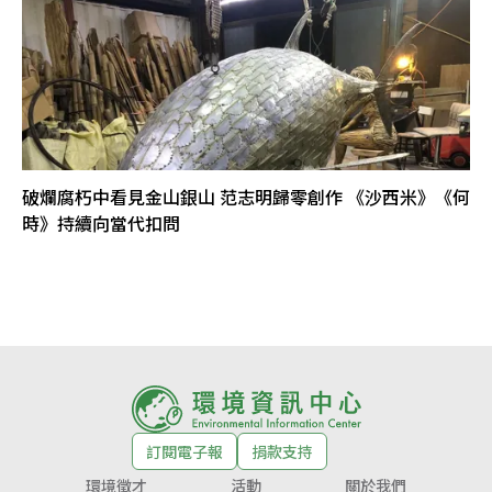
破爛腐朽中看見金山銀山 范志明歸零創作 《沙西米》《何
時》持續向當代扣問
訂閱電子報
捐款支持
環境徵才
活動
關於我們