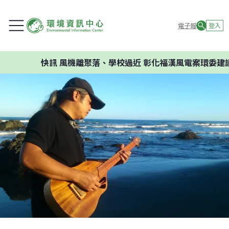
電子報
登入
快訊
風機離聚落、學校過近 彰化福漢風電案環委建議不應