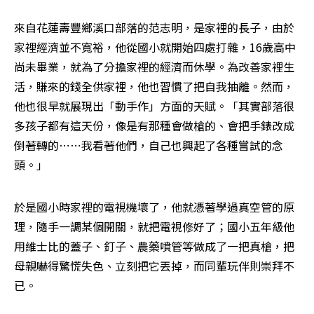
來自花蓮壽豐鄉溪口部落的范志明，是家裡的長子，由於
家裡經濟並不寬裕，他從國小就開始四處打雜，16歲高中
尚未畢業，就為了分擔家裡的經濟而休學。為改善家裡生
活，賺來的錢全供家裡，他也習慣了把自我抽離。然而，
他也很早就展現出「動手作」方面的天賦。「其實部落很
多孩子都有這天份，像是有那種會做槍的、會把手錶改成
倒著轉的⋯⋯我看著他們，自己也興起了各種嘗試的念
頭。」
於是國小時家裡的電視機壞了，他就憑著學過真空管的原
理，隨手一調某個開關，就把電視修好了；國小五年級他
用維士比的蓋子、釘子、農藥噴管等做成了一把真槍，把
母親嚇得驚慌失色、立刻把它丟掉，而同輩玩伴則崇拜不
已。