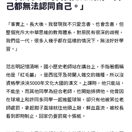
己都無法認同自己。」
「事實上，長大後，我發現我不只愛念書、也會念書，但
整個充斥大中華思維的教育體系，對原民有很深的歧視，
我們這一代，很多人幾乎都在這樣的情況下，無法好好學
習。」
范志明記憶清晰，國小歷史老師站在講台上，手指著戲稱
他是「紅毛蕃」，是西班牙及荷蘭人雜交的雜種，所以沒
資格學泱泱5000年文化大國的漢文。上課時，他只能站，
不能坐，而其他同學為迎合老師，也開始排擠他。他曾因
在球場上和許同多同學一起推籃球架，卻只有他被某位老
師處罰，拿起鉗子直接就往他頭上敲，鮮血直流，被校長
看到即時制止，回家仍要罰寫十張紙。 