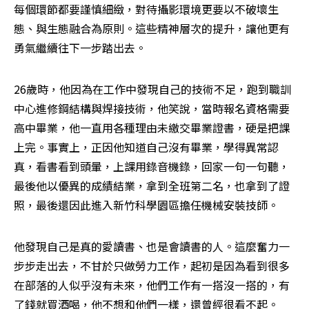
每個環節都要謹慎細緻，對待攝影環境更要以不破壞生
態、與生態融合為原則。這些精神層次的提升，讓他更有
勇氣繼續往下一步踏出去。
26歲時，他因為在工作中發現自己的技術不足，跑到職訓
中心進修鋼結構與焊接技術，他笑說，當時報名資格需要
高中畢業，他一直用各種理由未繳交畢業證書，硬是把課
上完。事實上，正因他知道自己沒有畢業，學得異常認
真，看書看到頭暈，上課用錄音機錄，回家一句一句聽，
最後他以優異的成績結業，拿到全班第二名，也拿到了證
照，最後還因此進入新竹科學園區擔任機械安裝技師。
他發現自己是真的愛讀書、也是會讀書的人。這麼奮力一
步步走出去，不甘於只做勞力工作，起初是因為看到很多
在部落的人似乎沒有未來，他們工作有一搭沒一搭的，有
了錢就買酒喝，他不想和他們一樣，還曾經很看不起。