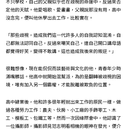
不只學校，自己的父親似乎也在歧視的命運中，反過來否
定他的天賦。他愛唱歌、愛畫畫，父親說那沒有用，高中
沒念完，便叫他休學出去工作，比較實在。
「那些歧視，造成我們這一代許多人的自我認知混淆，自
己都無法認同自己，反過來嘲笑自己，連自己開口講母語
都覺得好笑，變得不敢講。這也造成我後來的叛逆。」
很難想像，現在能侃侃而談藝術與文化的他，青春年少時
滿嘴髒話。他高中就開始混幫派，為的是翻轉被歧視的困
境，唯有加入另一個霸權，才能脫離被欺負的位置。
高中肄業後，他和許多很年輕就出來工作的原民一樣，做
過各種勞力工作：農夫、伙房、小工廠的手飾零工、木
工、模板工、包鐵工等。然而一次因緣際會中，他認識了
一位攝影師，攝影師見范志明看相機的眼神在發光，便介