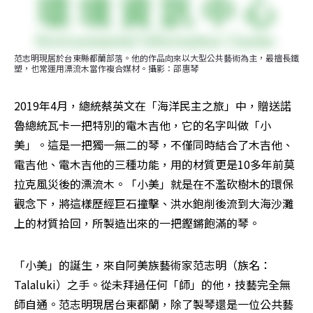
范志明現居於台東縣都蘭部落。他的作品向來以大型公共藝術為主，最擅長鐵
塑，也常運用漂流木當作複合媒材。攝影：邵惠琴
2019年4月，總統蔡英文在「海洋民主之旅」中，贈送諾
魯總統瓦卡一把特別的電木吉他，它的名字叫做「小
美」。這是一把獨一無二的琴，不僅同時結合了木吉他、
電吉他、電木吉他的三種功能，用的材質更是10多年前莫
拉克風災後的漂流木。「小美」就是在不濫砍樹木的環保
觀念下，將這樣歷經巨石撞擊、洪水鉋削後流到大海沙灘
上的材質拾回，所製造出來的一把鏗鏘飽滿的琴。
「小美」的誕生，來自阿美族藝術家范志明（族名：
Talaluki）之手。從未拜過任何「師」的他，技藝完全無
師自通。范志明現居台東都蘭，除了製琴還是一位公共藝