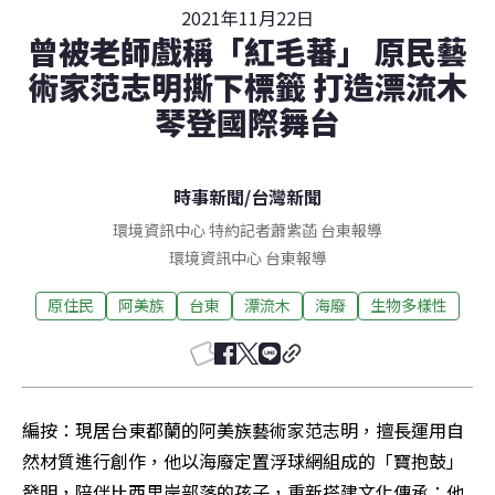
2021年11月22日
曾被老師戲稱「紅毛蕃」 原民藝
術家范志明撕下標籤 打造漂流木
琴登國際舞台
時事新聞
/
台灣新聞
環境資訊中心 特約記者蕭紫菡 台東報導
環境資訊中心
台東
報導
原住民
阿美族
台東
漂流木
海廢
生物多樣性
編按：現居台東都蘭的阿美族藝術家范志明，擅長運用自
然材質進行創作，他以海廢定置浮球網組成的「寶抱鼓」
發明，陪伴比西里岸部落的孩子，重新搭建文化傳承；他