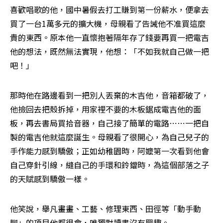
喜歡唱歌的他，國中暑假去打工賺到第一份薪水，便拿去
買了一台1萬多元的擴大機，母親看了告誡他不准買這麼
貴的東西。原本他一直懷抱著隔年存了錢要再買一把電吉
他的想法，既然無法實現，他想：「不如我就自己做一把
吧！」
那時他在路邊看到一把別人丟棄的木吉他，音箱都破了，
他撿回去把殼拆掉，用家裡不要的木板鋸成電吉他的面
板，再去書局買拾音器，自己接了簡單的電路⋯⋯一把自
製的電吉他就這麼誕生。母親看了很開心，為自己兒子的
手作能力感到驕傲；正如幼稚園時，阿嬤第一次看到他會
自己穿針引線，縫自己的手環和鈴鐺時，為這個部落之子
的天賦感到驕傲一樣。
他笑說，舉凡畫畫、工藝、修理東西、田徑等「動手動
腳」的項目他都很會，唯獨對讀書沒有興趣。