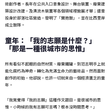
術創作者。長年在公共入口意象設計、舞台裝置、廢棄建
築設計改建，及漂流木裝置等各個領域裡施展才華；還曾
投身於部落社區營造，發明了「寶抱鼓」，並在比西里岸
成立鼓隊。
童年：「我的志願是什麼？」 
「那是一種很城市的思惟」
所有看似不起眼的自然材質、廢棄鐵罐，到范志明手上就
能化腐朽為神奇，轉化為充滿生命力的藝術品。然而面對
創作的初始，他卻說，也許一切就來自一個經濟匱乏的童
年。
「我常覺得『我的志願』這種作文題目，是很城市的思
惟。小時候的我有志願可言嗎？根本沒時間思考。」