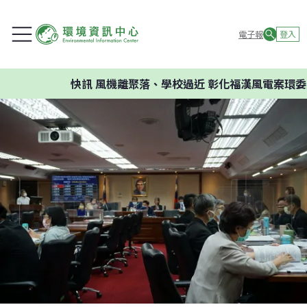
電子報
登入
快訊
風機離聚落、學校過近 彰化福漢風電案環委建議