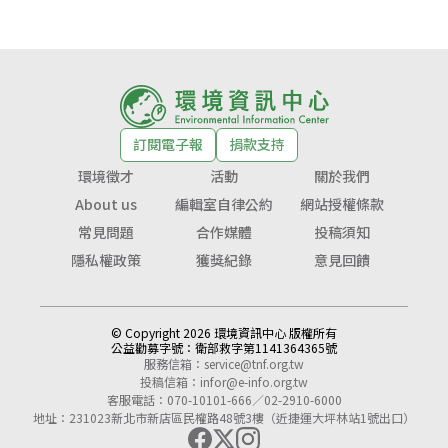
訂閱電子報
捐款支持
環境徵才
活動
關於我們
About us
編輯室自律公約
網站授權條款
常見問題
合作媒體
投稿須知
隱私權政策
獲獎紀錄
意見回饋
© Copyright 2026 環境資訊中心 版權所有
公益勸募字號：
衛部救字第1141364365號
服務信箱：
service@tnf.org.tw
投稿信箱：
infor@e-info.org.tw
客服電話：070-10101-666／02-2910-6000
地址：231023新北市新店區民權路48號3樓（近捷運大坪林站1號出口）