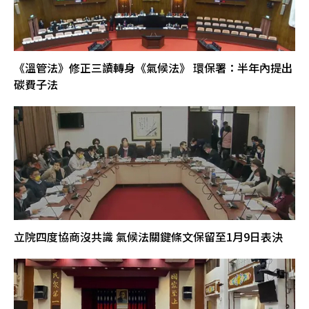
《溫管法》修正三讀轉身《氣候法》 環保署：半年內提出
碳費子法
立院四度協商沒共識 氣候法關鍵條文保留至1月9日表決