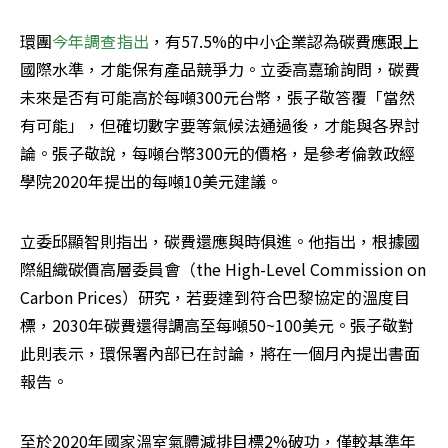
環團
今年調查指出
，有57.5%的中小企業認為碳費應跟上
國際水準，才能保有產品競爭力。立委高嘉瑜詢問，碳費
未來是否有可能高於每噸300元台幣，張子敬答覆「當然
有可能」，但確切數字要等氣候法通過後，才能與各界討
論。張子敬說，每噸台幣300元的價格，是參考倫敦政經
學院2020年提出的每噸10美元建議。
立委邱顯智則指出，碳費還應與時俱進。他指出，根據國
際組織碳價高層委員會（the High-Level Commission on 
Carbon Prices）研究，若要達到符合巴黎協定的溫度目
標，2030年碳費還得調高至每噸50~100美元。張子敬對
此則表示，環保署內部已在討論，將在一個月內提出書面
報告。
至於2020年國家溫室氣體減排目標2%破功，僅較基準年