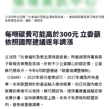
立法院昨日召開「社會福利及衛生環境委員會」，邀請環保署長張子敬赴院報
告業務及答詢。攝影：陳昭宏
每噸碳費可能高於300元 立委籲
依照國際建議逐年調漲
立法院「社會福利及衛生環境委員會」昨邀請環保署長張
子敬報告業務及答詢。針對不少立委關心的碳定價，立委
蘇巧慧表示，今年6月歐盟通過「碳邊境調整機制」
（CBAM），2023年部分產業試行、2027年擴及所有產
業。未來歐盟將針對產品輸入徵收碳費，但已在國內繳交
碳費的業者可以免除。蘇巧慧認為，環保署應盡速擬定碳
收費計畫、加快碳費制度上路，未來才有資格和歐盟談
判、避免被重複課費。