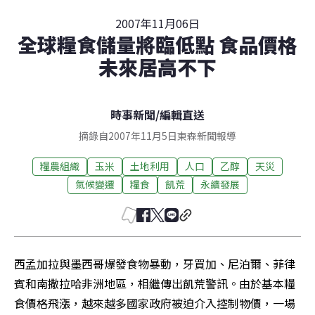
2007年11月06日
全球糧食儲量將臨低點 食品價格
未來居高不下
時事新聞
/
編輯直送
摘錄自2007年11月5日東森新聞報導
糧農組織
玉米
土地利用
人口
乙醇
天災
氣候變遷
糧食
飢荒
永續發展
西孟加拉與墨西哥爆發食物暴動，牙買加、尼泊爾、菲律
賓和南撒拉哈非洲地區，相繼傳出飢荒警訊。由於基本糧
食價格飛漲，越來越多國家政府被迫介入控制物價，一場