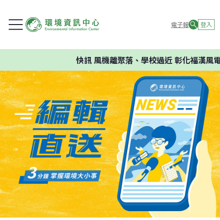
電子報
登入
快訊
風機離聚落、學校過近 彰化福漢風電