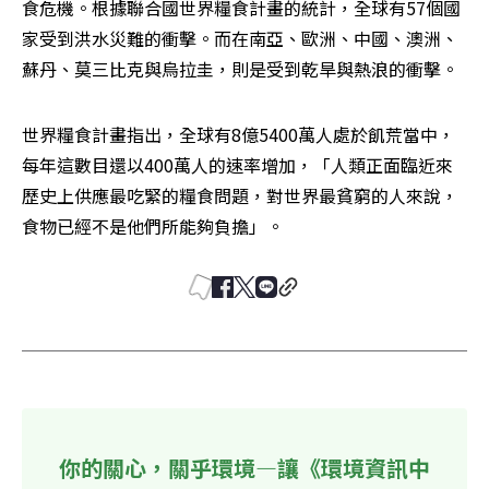
食危機。根據聯合國世界糧食計畫的統計，全球有57個國
家受到洪水災難的衝擊。而在南亞、歐洲、中國、澳洲、
蘇丹、莫三比克與烏拉圭，則是受到乾旱與熱浪的衝擊。
世界糧食計畫指出，全球有8億5400萬人處於飢荒當中，
每年這數目還以400萬人的速率增加，「人類正面臨近來
歷史上供應最吃緊的糧食問題，對世界最貧窮的人來說，
食物已經不是他們所能夠負擔」。 
你的關心，關乎環境—讓《環境資訊中