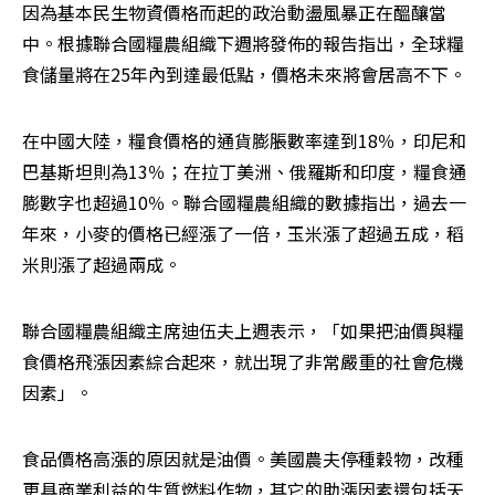
因為基本民生物資價格而起的政治動盪風暴正在醞釀當
中。根據聯合國糧農組織下週將發佈的報告指出，全球糧
食儲量將在25年內到達最低點，價格未來將會居高不下。
在中國大陸，糧食價格的通貨膨脹數率達到18％，印尼和
巴基斯坦則為13％；在拉丁美洲、俄羅斯和印度，糧食通
膨數字也超過10％。聯合國糧農組織的數據指出，過去一
年來，小麥的價格已經漲了一倍，玉米漲了超過五成，稻
米則漲了超過兩成。
聯合國糧農組織主席迪伍夫上週表示，「如果把油價與糧
食價格飛漲因素綜合起來，就出現了非常嚴重的社會危機
因素」。
食品價格高漲的原因就是油價。美國農夫停種穀物，改種
更具商業利益的生質燃料作物，其它的助漲因素還包括天