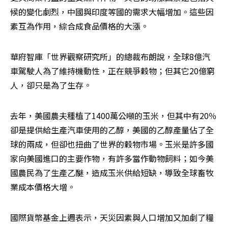
候的變化劇烈，中國與印度等國的需求大幅增加。這些因
素互為作用，綜合成食品價格的大漲。
華府智庫「世界觀察研究所」的總裁布朗說，全球8億汽
車駕駛人為了維持機動性，正在競爭穀物；但其它20億窮
人，卻只是為了生存。
去年，美國農夫種植了1400萬公噸的玉米，但其中有20％
卻是提供給生產汽車使用的乙醇，美國的乙醇產量佔了全
球的兩成，但卻也扭曲了世界的穀物市場。玉米是許多國
家向美國進口的主要作物，有許多當作動物飼料；如今美
國農民為了生產乙醚，造成玉米供給短缺，導致全球畜牧
業成本價格大增。
國際貨幣基金上週表示，天災因素與人口增加又加劇了糧